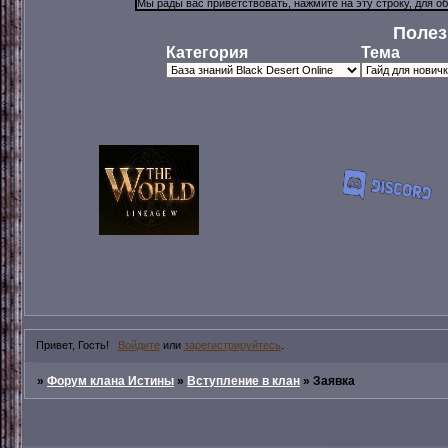
Полез
Категория
Тема
Привет, Гость!
Войдите
или
зарегистрируйтесь
.
»
Форум клана Истины
»
Вступление в клан
»
Заявка