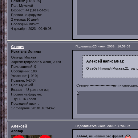
Позитив:
[+462/-25]
Пол:
Мужской
Возраст:
44
[1982-04-24]
Провел на форуме:
2 месяца 10 дней
Последний визит:
4 декабря, 2023г. 00:49:06
Степич
Поделиться
25 июня, 2009г. 16:59:09
Искатель Истины
Откуда:
Москва
Алексей написал(а):
Зарегистрирован
: 5 июня, 2009г.
Приглашений:
0
О себе:Николай,Москва,21 год, 
Сообщений:
100
Уважение:
[+0/-0]
Позитив:
[+7/-0]
Пол:
Мужской
Степич<-------------------нуп и опозо
Возраст:
43
[1983-06-03]
0
Провел на форуме:
1 день 16 часов
Последний визит:
17 февраля, 2010г. 10:34:42
Алексей
Поделиться
25 июня, 2009г. 17:03:26
Аватар
ААААА, не навижу это фразу!