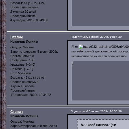
Возраст:
44
[1982-04-24]
Провел на форуме:
2 месяца 10 дней
Последний визит:
4 декабря, 2023г. 00:49:06
Степич
Поделиться
25 июня, 2009г. 16:54:20
Искатель Истины
Я за
Откуда:
Москва
как тебя зовут? где живешь мб соседи
Зарегистрирован
: 5 июня, 2009г.
Приглашений:
0
независимо от их левла если честно)
Сообщений:
100
0
Уважение:
[+0/-0]
Позитив:
[+7/-0]
Пол:
Мужской
Возраст:
43
[1983-06-03]
Провел на форуме:
1 день 16 часов
Последний визит:
17 февраля, 2010г. 10:34:42
Степич
Поделиться
25 июня, 2009г. 16:55:39
Искатель Истины
Откуда:
Москва
Алексей написал(а):
Зарегистрирован
: 5 июня, 2009г.