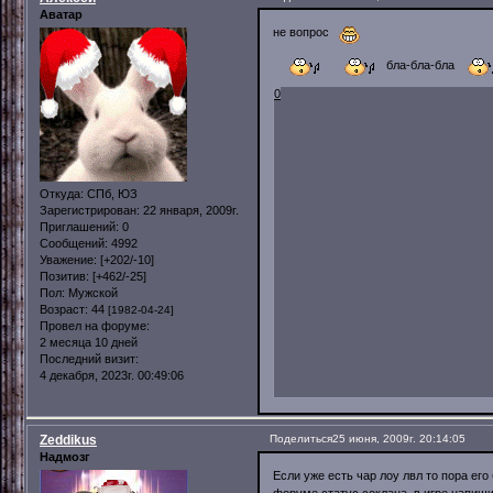
Аватар
не вопрос
бла-бла-бла
0
Откуда:
СПб, ЮЗ
Зарегистрирован
: 22 января, 2009г.
Приглашений:
0
Сообщений:
4992
Уважение:
[+202/-10]
Позитив:
[+462/-25]
Пол:
Мужской
Возраст:
44
[1982-04-24]
Провел на форуме:
2 месяца 10 дней
Последний визит:
4 декабря, 2023г. 00:49:06
Zeddikus
Поделиться
25 июня, 2009г. 20:14:05
Надмозг
Если уже есть чар лоу лвл то пора его
форуме статус соклана, в игре напиши 