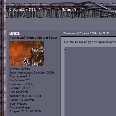
Заявка
Страница:
«
1
2
3
MINION
Поделиться
25 июня, 2009г. 14:58:53
Познавший истину Света и Тьмы
Не гони на Орков ))) а то Орки обидят
0
Откуда:
Москва
Зарегистрирован
: 6 ноября, 2008г.
Приглашений:
0
Сообщений:
281
Уважение:
[+12/-1]
Позитив:
[+22/-1]
Пол:
Мужской
Возраст:
45
[1980-12-03]
Провел на форуме:
3 дня 0 часов
Последний визит:
2 марта, 2018г. 20:50:30