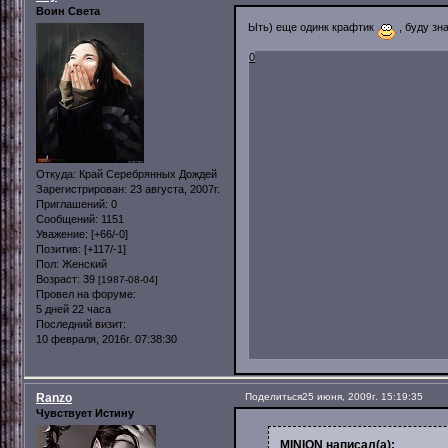
Воин Света
Ыть) еще одинк крафтик
, буду зн
0
Откуда:
Край Серебрянных Дождей
Зарегистрирован
: 23 августа, 2007г.
Приглашений:
0
Сообщений:
1151
Уважение:
[+66/-0]
Позитив:
[+117/-1]
Пол:
Женский
Возраст:
39
[1987-08-04]
Провел на форуме:
5 дней 22 часа
Последний визит:
10 февраля, 2016г. 07:38:30
Ranzo
Поделиться
25 июня, 2009г. 15:19:35
Чувствует Истину
MINION написал(а):