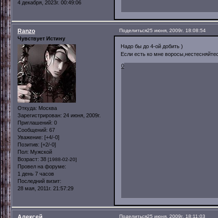
4 декабря, 2023г. 00:49:06
Ranzo
Поделиться
25 июня, 2009г. 18:08:54
Чувствует Истину
Надо бы до 4-ой добить )
Если есть ко мне воросы,нестесняйтес
0
Откуда:
Москва
Зарегистрирован
: 24 июня, 2009г.
Приглашений:
0
Сообщений:
67
Уважение:
[+4/-0]
Позитив:
[+2/-0]
Пол:
Мужской
Возраст:
38
[1988-02-20]
Провел на форуме:
1 день 7 часов
Последний визит:
28 мая, 2011г. 21:57:29
Алексей
Поделиться
25 июня, 2009г. 18:11:03