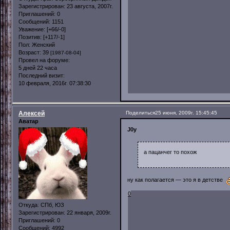
Зарегистрирован
: 23 августа, 2007г.
Приглашений:
0
Сообщений:
1151
Уважение:
[+66/-0]
Позитив:
[+117/-1]
Пол:
Женский
Возраст:
39
[1987-08-04]
Провел на форуме:
5 дней 22 часа
Последний визит:
10 февраля, 2016г. 07:38:30
Алексей
Поделиться
25 июня, 2009г. 15:45:45
Аватар
J0y
а пацанчег то похож
ну как полагается — это я в детстве
0
Откуда:
СПб, ЮЗ
Зарегистрирован
: 22 января, 2009г.
Приглашений:
0
Сообщений:
4992