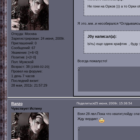
Не гони на Орков ))) а то Орки 
Я это..мм..и несобирался *Оглдываясь
Откуда:
Москва
J0y написал(а):
Зарегистрирован
: 24 июня, 2009г.
Приглашений:
0
Ыть) еще одинк крафтик , буду 
Сообщений:
67
Уважение:
[+4/-0]
Позитив:
[+2/-0]
Всегда пожалусто!
Пол:
Мужской
Возраст:
38
[1988-02-20]
0
Провел на форуме:
1 день 7 часов
Последний визит:
28 мая, 2011г. 21:57:29
Ranzo
Поделиться
25 июня, 2009г. 15:36:54
Чувствует Истину
Взял 28 лвл.Пока что хватит,пойду сп
Жду вердикт
0