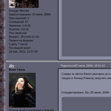
Откуда:
Москва
Зарегистрирован
: 24 июня, 2009г.
Приглашений:
0
Сообщений:
67
Уважение:
[+4/-0]
Позитив:
[+2/-0]
Пол:
Мужской
Возраст:
38
[1988-02-20]
Провел на форуме:
1 день 7 часов
Последний визит:
28 мая, 2011г. 21:57:29
J0y
Поделиться
25 июня, 2009г. 15:41:14
Воин Света
Соррри за офтоп,Ranzo,аватарка уж 
Заодно и Лехину(Томата) загрузить ре
Отредактировано J0y (25 июня, 2009г. 
0
Откуда:
Край Серебрянных Дождей