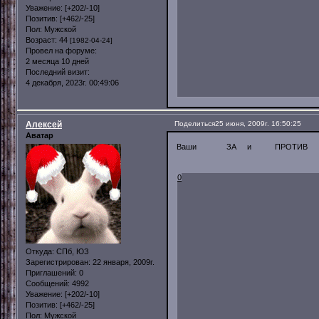
Уважение:
[+202/-10]
Позитив:
[+462/-25]
Пол:
Мужской
Возраст:
44
[1982-04-24]
Провел на форуме:
2 месяца 10 дней
Последний визит:
4 декабря, 2023г. 00:49:06
Алексей
Поделиться
25 июня, 2009г. 16:50:25
Аватар
Ваши ЗА и ПРОТИВ в
0
Откуда:
СПб, ЮЗ
Зарегистрирован
: 22 января, 2009г.
Приглашений:
0
Сообщений:
4992
Уважение:
[+202/-10]
Позитив:
[+462/-25]
Пол:
Мужской