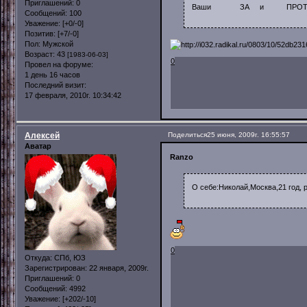
Приглашений:
0
Ваши ЗА и ПРОТИВ
Сообщений:
100
Уважение:
[+0/-0]
Позитив:
[+7/-0]
Пол:
Мужской
Возраст:
43
[1983-06-03]
0
Провел на форуме:
1 день 16 часов
Последний визит:
17 февраля, 2010г. 10:34:42
Алексей
Поделиться
25 июня, 2009г. 16:55:57
Аватар
Ranzo
О себе:Николай,Москва,21 год, 
0
Откуда:
СПб, ЮЗ
Зарегистрирован
: 22 января, 2009г.
Приглашений:
0
Сообщений:
4992
Уважение:
[+202/-10]