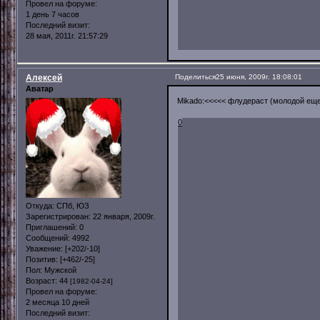
Провел на форуме:
1 день 7 часов
Последний визит:
28 мая, 2011г. 21:57:29
Алексей
Поделиться
25 июня, 2009г. 18:08:01
Аватар
Mikado:<<<<< флудераст (молодой е
0
Откуда:
СПб, ЮЗ
Зарегистрирован
: 22 января, 2009г.
Приглашений:
0
Сообщений:
4992
Уважение:
[+202/-10]
Позитив:
[+462/-25]
Пол:
Мужской
Возраст:
44
[1982-04-24]
Провел на форуме:
2 месяца 10 дней
Последний визит: