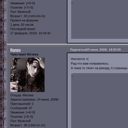
0
Уважение:
[+0/-0]
Позитив:
[+7/-0]
Пол:
Мужской
Возраст:
43
[1983-06-03]
Провел на форуме:
1 день 16 часов
Последний визит:
17 февраля, 2010г. 10:34:42
Ranzo
Поделиться
25 июня, 2009г. 18:05:56
Чувствует Истину
Неспится =(
Рад что вам понравилось.
А тема-то тянет на рекорд, 4 страницы
0
Откуда:
Москва
Зарегистрирован
: 24 июня, 2009г.
Приглашений:
0
Сообщений:
67
Уважение:
[+4/-0]
Позитив:
[+2/-0]
Пол:
Мужской
Возраст:
38
[1988-02-20]