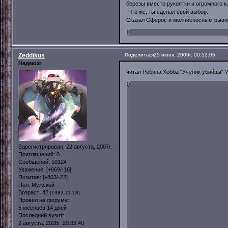
березы вместо рукоятки и огромного к
-Что же, ты сделал свой выбор.
Сказал Сферос и молниеносным рывком
0
Zeddikus
Поделиться
25 июня, 2009г. 00:52:05
Надмозг
читал Робина Хобба "Ученик убийцы" ?)
0
Зарегистрирован
: 22 августа, 2007г.
Приглашений:
0
Сообщений:
10124
Уважение:
[+869/-16]
Позитив:
[+803/-22]
Пол:
Мужской
Возраст:
42
[1983-11-18]
Провел на форуме:
5 месяцев 14 дней
Последний визит:
2 августа, 2026г. 20:33:40