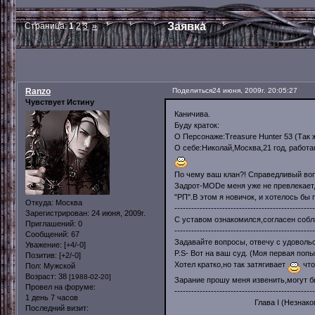
Заявка
Страница:
1
2
3
»
Ranzo
Поделиться
24 июня, 2009г. 20:05:27
Чувствует Истину
Каничива.
Буду краток:
О Персонаже:Treasure Hunter 53 (Так 
О себе:Николай,Москва,21 год, работ
По чему ваш клан?! Справедливый вопр
Задрот-MODe меня уже не превлекает, 
"РП".В этом я новичок, и хотелось бы 
Откуда:
Москва
--------------------------------------------------
Зарегистрирован
: 24 июня, 2009г.
С уставом ознакомился,согласен собл
Приглашений:
0
--------------------------------------------------
Сообщений:
67
Задавайте вопросы, отвечу с удоволь
Уважение:
[+4/-0]
P.S- Вот на ваш суд. (Моя первая попы
Позитив:
[+2/-0]
Хотел кратко,но так затягивает
что
Пол:
Мужской
Возраст:
38
[1988-02-20]
Зарание прошу меня извенить,могут бы
Провел на форуме:
--------------------------------------------------
1 день 7 часов
Глава I (Незнакоме
Последний визит: