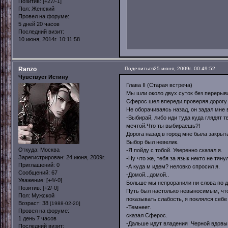
Позитив:
[+27/-1]
Пол:
Женский
Провел на форуме:
5 дней 20 часов
Последний визит:
10 июня, 2014г. 10:11:58
Ranzo
Поделиться
25 июня, 2009г. 00:49:52
Чувствует Истину
Глава II (Старая встреча)
Мы шли около двух суток без перерыва
Сферос шел впереди,проверяя дорогу 
Не оборачиваясь назад, он задал мне 
-Выбирай, либо иди туда куда глядят т
мечтой.Что ты выбираешь?!
Дорога назад в город мне была закрыт
Выбор был невелик.
Откуда:
Москва
-Я пойду с тобой. Уверенно сказал я.
Зарегистрирован
: 24 июня, 2009г.
-Ну что же, тебя за язык некто не тянул
Приглашений:
0
-А куда м идем? неловко спросил я.
Сообщений:
67
-Домой...домой..
Уважение:
[+4/-0]
Больше мы непроранили ни слова по д
Позитив:
[+2/-0]
Путь был настолько невыносимым, что 
Пол:
Мужской
показывать слабость, я поклялся себе 
Возраст:
38
[1988-02-20]
-Темнеет.
Провел на форуме:
сказал Сферос.
1 день 7 часов
-Дальше идут владения Черной вдовы 
Последний визит: