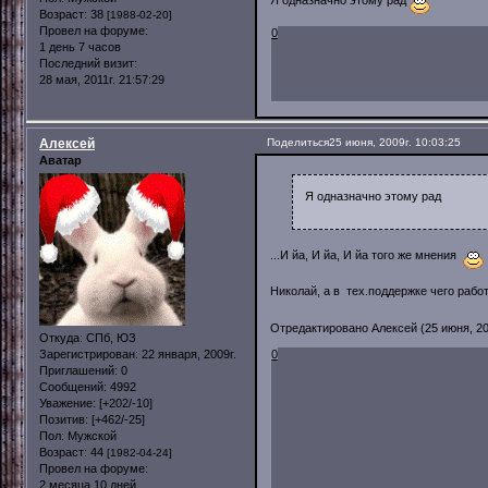
Я одназначно этому рад
Возраст:
38
[1988-02-20]
Провел на форуме:
0
1 день 7 часов
Последний визит:
28 мая, 2011г. 21:57:29
Алексей
Поделиться
25 июня, 2009г. 10:03:25
Аватар
Я одназначно этому рад
...И йа, И йа, И йа того же мнения
Николай, а в тех.поддержке чего ра
Отредактировано Алексей (25 июня, 200
Откуда:
СПб, ЮЗ
0
Зарегистрирован
: 22 января, 2009г.
Приглашений:
0
Сообщений:
4992
Уважение:
[+202/-10]
Позитив:
[+462/-25]
Пол:
Мужской
Возраст:
44
[1982-04-24]
Провел на форуме:
2 месяца 10 дней