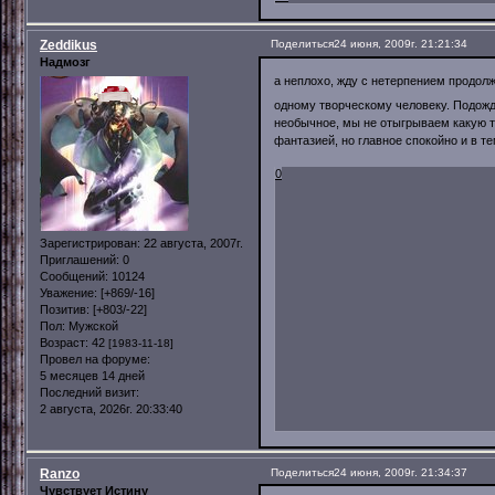
Zeddikus
Поделиться
24 июня, 2009г. 21:21:34
Надмозг
а неплохо, жду с нетерпением продолж
одному творческому человеку. Подожду
необычное, мы не отыгрываем какую то
фантазией, но главное спокойно и в т
0
Зарегистрирован
: 22 августа, 2007г.
Приглашений:
0
Сообщений:
10124
Уважение:
[+869/-16]
Позитив:
[+803/-22]
Пол:
Мужской
Возраст:
42
[1983-11-18]
Провел на форуме:
5 месяцев 14 дней
Последний визит:
2 августа, 2026г. 20:33:40
Ranzo
Поделиться
24 июня, 2009г. 21:34:37
Чувствует Истину