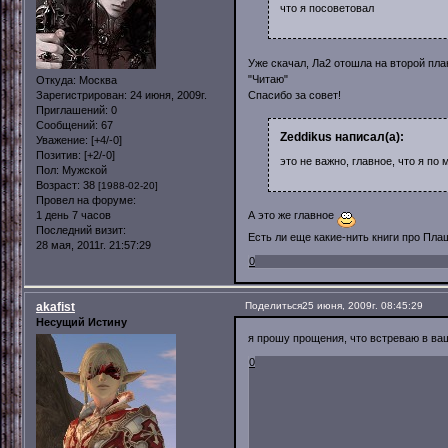
что я посоветовал
Уже скачал, Ла2 отошла на второй план
"Читаю"
Откуда:
Москва
Спасибо за совет!
Зарегистрирован
: 24 июня, 2009г.
Приглашений:
0
Сообщений:
67
Zeddikus написал(а):
Уважение:
[+4/-0]
Позитив:
[+2/-0]
это не важно, главное, что я по
Пол:
Мужской
Возраст:
38
[1988-02-20]
Провел на форуме:
А это же главное
1 день 7 часов
Последний визит:
Есть ли еще какие-нить книги про Пла
28 мая, 2011г. 21:57:29
0
akafist
Поделиться
25 июня, 2009г. 08:45:29
Несущий Истину
я прошу прощения, что встреваю в ваш
0