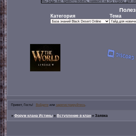
Полез
Категория
Тема
Привет, Гость!
Войдите
или
зарегистрируйтесь
.
»
Форум клана Истины
»
Вступление в клан
»
Заявка