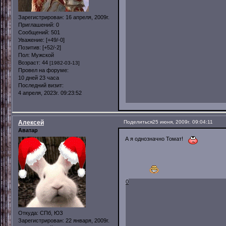
Зарегистрирован
: 16 апреля, 2009г.
Приглашений:
0
Сообщений:
501
Уважение:
[+49/-0]
Позитив:
[+52/-2]
Пол:
Мужской
Возраст:
44
[1982-03-13]
Провел на форуме:
10 дней 23 часа
Последний визит:
4 апреля, 2023г. 09:23:52
Алексей
Поделиться
25 июня, 2009г. 09:04:11
Аватар
А я однозначно Томат!
0
Откуда:
СПб, ЮЗ
Зарегистрирован
: 22 января, 2009г.