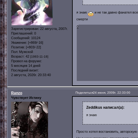
я знаю
и не так давно фанател вс
смерти
0
Зарегистрирован
: 22 августа, 2007г.
Приглашений:
0
Сообщений:
10124
Уважение:
[+869/-16]
Позитив:
[+803/-22]
Пол:
Мужской
Возраст:
42
[1983-11-18]
Провел на форуме:
5 месяцев 14 дней
Последний визит:
2 августа, 2026г. 20:33:40
Ranzo
Поделиться
24 июня, 2009г. 22:33:00
Чувствует Истину
Zeddikus написал(а):
я знаю
Просто хотел востановить, авторскую