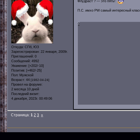
Флудраст ? — это пять!
П.С. имхо PW самый интересный клас
0
Откуда:
СПб, ЮЗ
Зарегистрирован
: 22 января, 2009г.
Приглашений:
0
Сообщений:
4992
Уважение:
[+202/-10]
Позитив:
[+462/-25]
Пол:
Мужской
Возраст:
44
[1982-04-24]
Провел на форуме:
2 месяца 10 дней
Последний визит:
4 декабря, 2023г. 00:49:06
Страница:
1
2
3
»