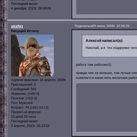
Последний визит:
4 декабря, 2023г. 00:49:06
akafist
Поделиться
25 июня, 2009г. 10:58:29
Несущий Истину
Алексей написал(а):
Николай, а в тех.поддержке чег
работу там работают))
правда чем ее меньше, тем лучше спец
появляется какая нить мелочная работ
Зарегистрирован
: 16 апреля, 2009г.
Приглашений:
0
0
Сообщений:
501
Уважение:
[+49/-0]
Позитив:
[+52/-2]
Пол:
Мужской
Возраст:
44
[1982-03-13]
Провел на форуме:
10 дней 23 часа
Последний визит:
4 апреля, 2023г. 09:23:52