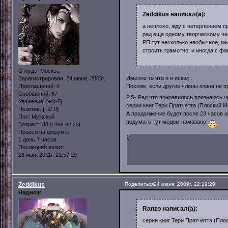
Zeddikus написал(а):
а неплохо, жду с нетерпением п
рад еще одному творческому чел
РП тут несколько необычное, мы
строить грамотно, и иногда с фа
Откуда:
Москва
Именно то что я и искал...
Зарегистрирован
: 24 июня, 2009г.
Приглашений:
0
Похоже, если другие члены клана не пр
Сообщений:
67
P.S- Рад что понравилось,признаюсь 
Уважение:
[+4/-0]
серии книг Тери Пратчетта (Плоский М
Позитив:
[+2/-0]
А продолжение будет после 23 часов к
Пол:
Мужской
подумать тут мёдом намазано
Возраст:
38
[1988-02-20]
Провел на форуме:
0
1 день 7 часов
Последний визит:
28 мая, 2011г. 21:57:29
Zeddikus
Поделиться
24 июня, 2009г. 22:19:29
Надмозг
Ranzo написал(а):
серии книг Тери Пратчетта (Пло