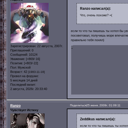
Ranzo написал(а):
Что, очень похоже? =(
если то что ты пишешь ты хотел бы у
посоветовал, получишь море впечатлен
правильно тебя понял)
Зарегистрирован
: 22 августа, 2007г.
0
Приглашений:
0
Сообщений:
10124
Уважение:
[+869/-16]
Позитив:
[+803/-22]
Пол:
Мужской
Возраст:
42
[1983-11-18]
Провел на форуме:
5 месяцев 14 дней
Последний визит:
2 августа, 2026г. 20:33:40
Ranzo
Поделиться
25 июня, 2009г. 01:09:11
Чувствует Истину
Zeddikus написал(а):
если то что ты пишешь ты хоте