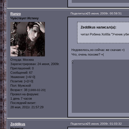
Ranzo
Поделиться
25 июня, 2009г. 00:59:51
Чувствует Истину
Zeddikus написал(а):
читал Робина Хобба "Ученик убий
Недовелось,но сейчас же скачаю =)
Что, очень похоже? =(
Откуда:
Москва
0
Зарегистрирован
: 24 июня, 2009г.
Приглашений:
0
Сообщений:
67
Уважение:
[+4/-0]
Позитив:
[+2/-0]
Пол:
Мужской
Возраст:
38
[1988-02-20]
Провел на форуме:
1 день 7 часов
Последний визит:
28 мая, 2011г. 21:57:29
Zeddikus
Поделиться
25 июня, 2009г. 01:03:32
Надмозг