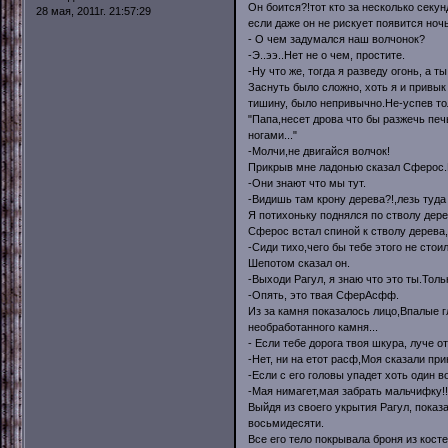
Он боится?!тот кто за несколько секу
28 мая, 2011г. 21:57:29
если даже он не рискует появится ноч
- О чем задумался наш волчонок?
-Э..ээ..Нет не о чем, простите.
-Ну что же, тогда я разведу огонь, а т
Заснуть было сложно, хоть я и привы
тишину, было непривычно.Не-успев тол
"Папа,несет дрова что бы разжечь печ
ногами..."
-Молчи,не двигайся волчок!
Прикрыв мне ладонью сказал Сферос.Н
-Они знают что мы тут.
-Видишь там крону дерева?!,лезь туда 
Я потихоньку поднялся по стволу дере
Сферос встал спиной к стволу дерева,в
-Сиди тихо,чего бы тебе этого не стоил
Шепотом сказал он.
-Выходи Рагул, я знаю что это ты.Толь
-Опять, это твая СферАсфф.
Из за камня показалось лицо,Впалые г
необработанного камня...
- Если тебе дорога твоя шкура, луче о
-Нет, ни на етот расф,Моя сказали пр
-Если с его головы упадет хоть один в
-Мая нимагет,мая забрать мальчифку!!
Выйдя из своего укрытия Рагул, показ
восьмидесяти.
Все его тело покрывала броня из кос