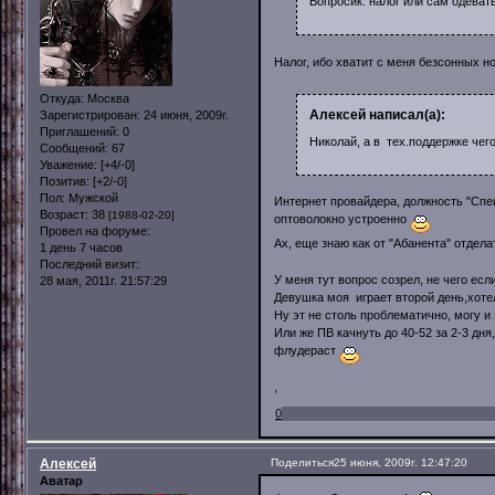
Вопросик: налог или сам одеват
Налог, ибо хватит с меня безcонных н
Откуда:
Москва
Алексей написал(а):
Зарегистрирован
: 24 июня, 2009г.
Приглашений:
0
Николай, а в тех.поддержке чег
Сообщений:
67
Уважение:
[+4/-0]
Позитив:
[+2/-0]
Пол:
Мужской
Интернет провайдера, должность "Спец
Возраст:
38
[1988-02-20]
оптоволокно устроенно
Провел на форуме:
Ах, еще знаю как от "Абанента" отдела
1 день 7 часов
Последний визит:
У меня тут вопрос созрел, не чего если
28 мая, 2011г. 21:57:29
Девушка моя играет второй день,хотело
Ну эт не столь проблематично, могу и 
Или же ПВ качнуть до 40-52 за 2-3 дн
флудераст
,
0
Алексей
Поделиться
25 июня, 2009г. 12:47:20
Аватар