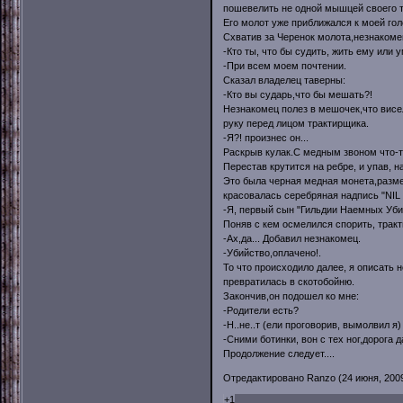
пошевелить не одной мышцей своего т
Его молот уже приближался к моей гол
Схватив за Черенок молота,незнакоме
-Кто ты, что бы судить, жить ему или 
-При всем моем почтении.
Сказал владелец таверны:
-Кто вы сударь,что бы мешать?!
Незнакомец полез в мешочек,что висел 
руку перед лицом трактирщика.
-Я?! произнес он...
Раскрыв кулак.С медным звоном что-т
Перестав крутится на ребре, и упав, 
Это была черная медная монета,разме
красовалась серебряная надпись "NIL
-Я, первый сын "Гильдии Наемных Уби
Поняв с кем осмелился спорить, трак
-Ах,да... Добавил незнакомец.
-Убийство,оплачено!.
То что происходило далее, я описать н
превратилась в скотобойню.
Закончив,он подошел ко мне:
-Родители есть?
-Н..не..т (ели проговорив, вымолвил я)
-Сними ботинки, вон с тех ног,дорога 
Продолжение следует....
Отредактировано Ranzo (24 июня, 2009г
+1