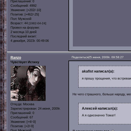
Приглашений:
0
Сообщений:
4992
Уважение:
[+202/-10]
Позитив:
[+462/-25]
Пол:
Мужской
Возраст:
44
[1982-04-24]
Провел на форуме:
2 месяца 10 дней
Последний визит:
4 декабря, 2023г. 00:49:06
Ranzo
Поделиться
25 июня, 2009г. 09:58:27
Чувствует Истину
akafist написал(а):
я прошу прощения, что встреваю 
Не чего страшного, больше народу, 
Откуда:
Москва
Алексей написал(а):
Зарегистрирован
: 24 июня, 2009г.
Приглашений:
0
А я однозначно Томат!
Сообщений:
67
Уважение:
[+4/-0]
Позитив:
[+2/-0]
Пол:
Мужской