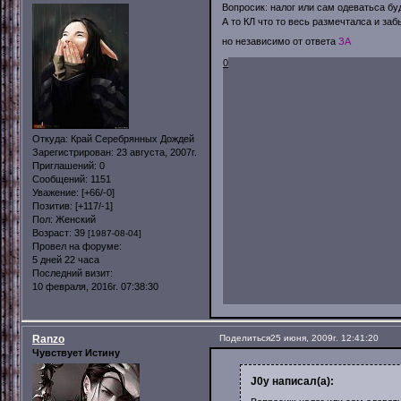
Вопросик: налог или сам одеватьса бу
А то КЛ что то весь размечталса и за
но независимо от ответа
ЗА
0
Откуда:
Край Серебрянных Дождей
Зарегистрирован
: 23 августа, 2007г.
Приглашений:
0
Сообщений:
1151
Уважение:
[+66/-0]
Позитив:
[+117/-1]
Пол:
Женский
Возраст:
39
[1987-08-04]
Провел на форуме:
5 дней 22 часа
Последний визит:
10 февраля, 2016г. 07:38:30
Ranzo
Поделиться
25 июня, 2009г. 12:41:20
Чувствует Истину
J0y написал(а):