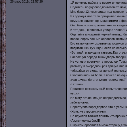
28 мая, 2011г. 21:57:29
..Я не умею работать пером и чернила
Садитесь по удобнее,приготовьте чаю
Мне было 12 лет,я сидел под дверью 
Из одежды мое тело прикрывал лишь ст
неумело сшито черными нитями в фор
Оно было столь грязное, что не каждый
В тот день, я впервые увидел члена "
Одетый в шикарный черный плащ,с багр
поясе, обрамленные серебром ветви л
Его на половину скрытое капюшоном л
подштанники кузница Роеля на бельево
-Вставай, и заходи в таверну.Как отре
Распахнув передо-мной дверь таверны
Не успев я преступить порог, как Тра
размаху в очередной раз двинул мне п
-убирайся от сюда,ты мелкий говнюк,у
Скорчившись от боли, я присел на одн
злая шутка, богатенького горожанина"
-Вставай.
Произнес незнакомец.Я попытался подн
пушки.
Не могу объяснить,но непреодолимое 
забегаловки.
Переступив порог,первое что я услыш
-Хмм..не струсил значит..
Но неуспев толком понять что происхо
-Ах,ты чернь,убью!!!
С криком бросился в мою сторону,я хот