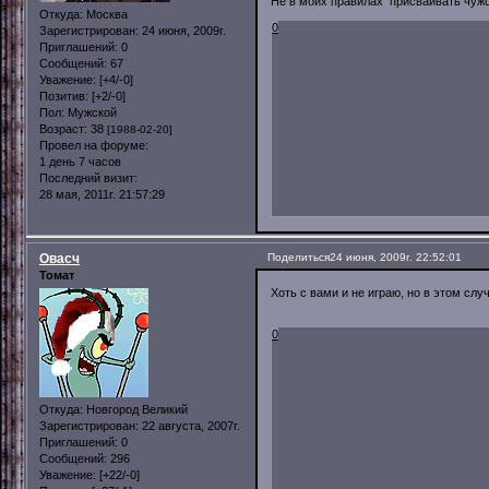
Не в моих правилах присваивать чужо
Откуда:
Москва
0
Зарегистрирован
: 24 июня, 2009г.
Приглашений:
0
Сообщений:
67
Уважение:
[+4/-0]
Позитив:
[+2/-0]
Пол:
Мужской
Возраст:
38
[1988-02-20]
Провел на форуме:
1 день 7 часов
Последний визит:
28 мая, 2011г. 21:57:29
Овасч
Поделиться
24 июня, 2009г. 22:52:01
Томат
Хоть с вами и не играю, но в этом слу
0
Откуда:
Новгород Великий
Зарегистрирован
: 22 августа, 2007г.
Приглашений:
0
Сообщений:
296
Уважение:
[+22/-0]