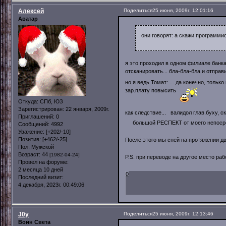
Алексей
Поделиться
25 июня, 2009г. 12:01:16
Аватар
они говорят: а скажи программи
я это проходил в одном филиале банка,
отсканировать... бла-бла-бла и отправи
но я ведь Томат: ... да конечно, тол
зар.плату повысить
Откуда:
СПб, ЮЗ
Зарегистрирован
: 22 января, 2009г.
как следствие... валидол глав.буху, 
Приглашений:
0
большой РЕСПЕКТ от моего непосре
Сообщений:
4992
Уважение:
[+202/-10]
Позитив:
[+462/-25]
После этого мы сней на протяжении 
Пол:
Мужской
Возраст:
44
[1982-04-24]
P.S. при переводе на другое место р
Провел на форуме:
2 месяца 10 дней
0
Последний визит:
4 декабря, 2023г. 00:49:06
J0y
Поделиться
25 июня, 2009г. 12:13:46
Воин Света