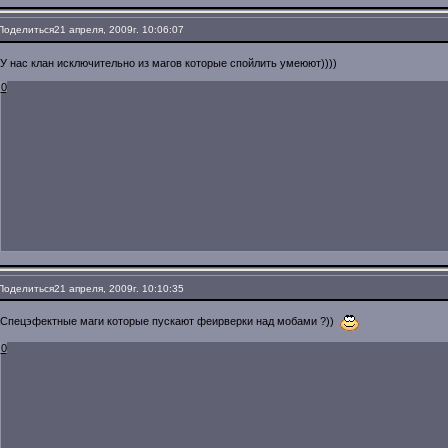
Поделиться
21 апреля, 2009г. 10:06:07
У нас клан исключительно из магов которые спойлить умеюют))))
0
Поделиться
21 апреля, 2009г. 10:10:35
Спецэфектные маги которые пускают феирверки над мобами ?))
0