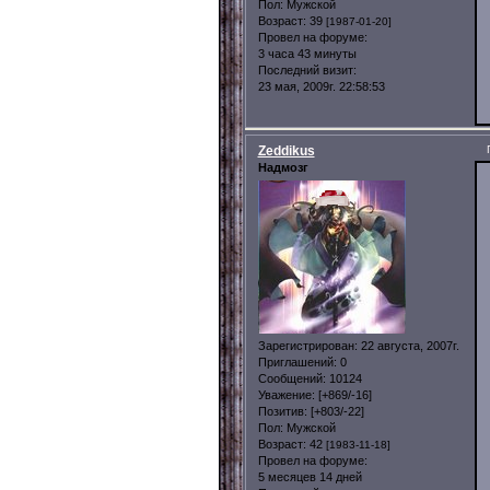
Пол:
Мужской
Возраст:
39
[1987-01-20]
Провел на форуме:
3 часа 43 минуты
Последний визит:
23 мая, 2009г. 22:58:53
Zeddikus
Надмозг
Зарегистрирован
: 22 августа, 2007г.
Приглашений:
0
Сообщений:
10124
Уважение:
[+869/-16]
Позитив:
[+803/-22]
Пол:
Мужской
Возраст:
42
[1983-11-18]
Провел на форуме:
5 месяцев 14 дней