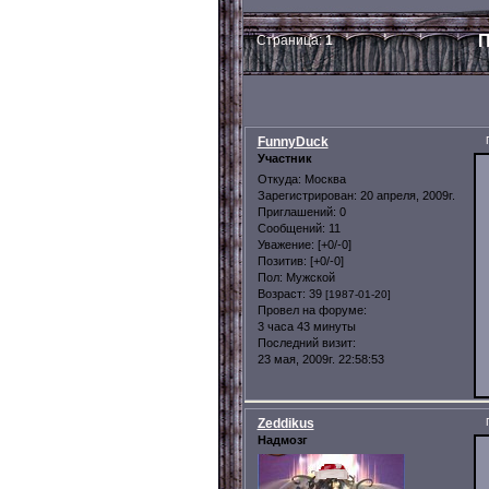
П
Страница:
1
FunnyDuck
Участник
Откуда:
Москва
Зарегистрирован
: 20 апреля, 2009г.
Приглашений:
0
Сообщений:
11
Уважение:
[+0/-0]
Позитив:
[+0/-0]
Пол:
Мужской
Возраст:
39
[1987-01-20]
Провел на форуме:
3 часа 43 минуты
Последний визит:
23 мая, 2009г. 22:58:53
Zeddikus
Надмозг