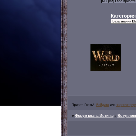
Категория
Привет, Гость!
Войдите
или
зарегистрир
»
Форум клана Истины
»
Вступлени