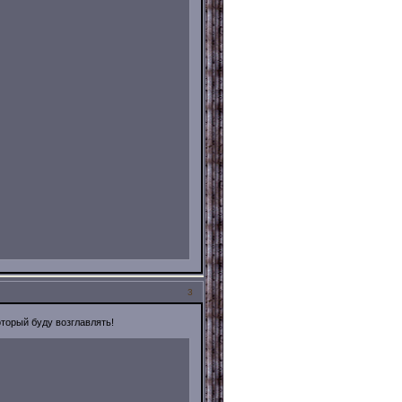
3
оторый буду возглавлять!