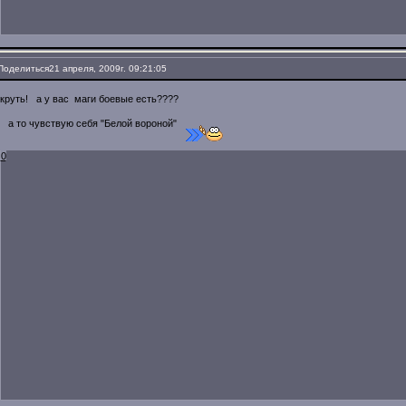
Поделиться
21 апреля, 2009г. 09:21:05
круть! а у вас маги боевые есть????
а то чувствую себя "Белой вороной"
0