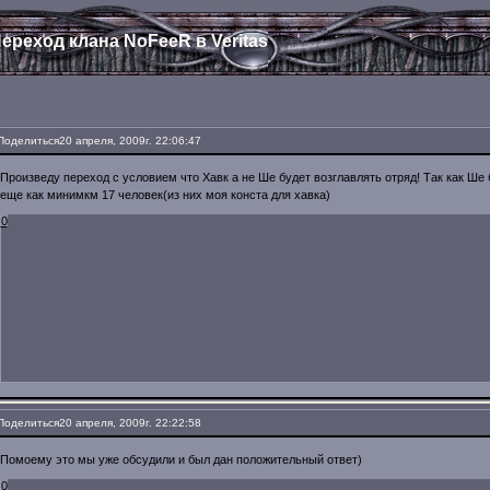
ереход клана NoFeeR в Veritas
Поделиться
20 апреля, 2009г. 22:06:47
Произведу переход с условием что Хавк а не Ше будет возглавлять отряд! Так как Ше 
еще как минимкм 17 человек(из них моя конста для хавка)
0
Поделиться
20 апреля, 2009г. 22:22:58
Помоему это мы уже обсудили и был дан положительный ответ)
0