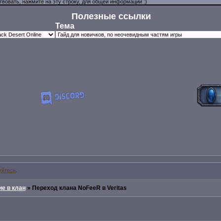
Полезные ссылки
Тема
уйтесь
.
е в клан
»
Переход клана NoFeeR в Veritas