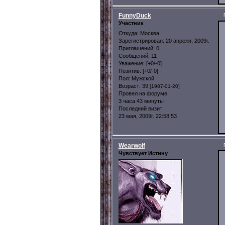
FunnyDuck
Участник
Откуда:
Москва
Зарегистрирован
: 20 апреля, 2009г.
Приглашений:
0
Сообщений:
11
Уважение:
[+0/-0]
Позитив:
[+0/-0]
Пол:
Мужской
Возраст:
39
[1987-01-20]
Провел на форуме:
3 часа 43 минуты
Последний визит:
23 мая, 2009г. 22:58:53
Wearwolf
Чувствует Истину