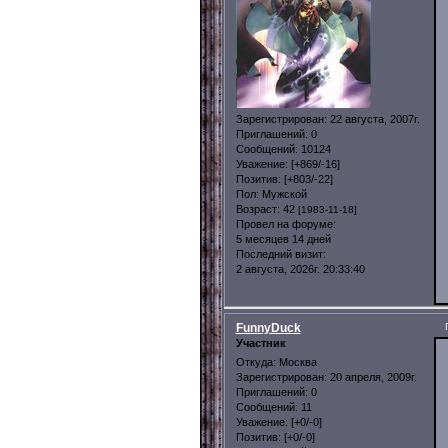
Зарегистрирован
: 22 августа, 2007г.
Приглашений:
0
Сообщений:
10124
Уважение:
[+869/-16]
Позитив:
[+803/-22]
Пол:
Мужской
Возраст:
42
[1983-11-18]
Провел на форуме:
5 месяцев 14 дней
Последний визит:
2 августа, 2026г. 20:33:40
FunnyDuck
Участник
Откуда:
Москва
Зарегистрирован
: 20 апреля, 2009г.
Приглашений:
0
Сообщений:
11
Уважение:
[+0/-0]
Позитив:
[+0/-0]