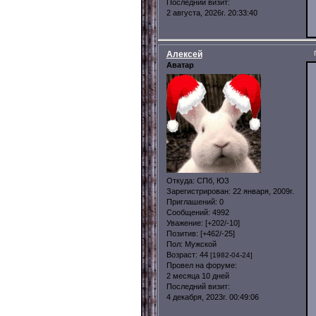
Последний визит:
2 августа, 2026г. 20:33:40
Алексей
Аватар
Откуда:
СПб, ЮЗ
Зарегистрирован
: 22 января, 2009г.
Приглашений:
0
Сообщений:
4992
Уважение:
[+202/-10]
Позитив:
[+462/-25]
Пол:
Мужской
Возраст:
44
[1982-04-24]
Провел на форуме:
2 месяца 10 дней
Последний визит:
4 декабря, 2023г. 00:49:06