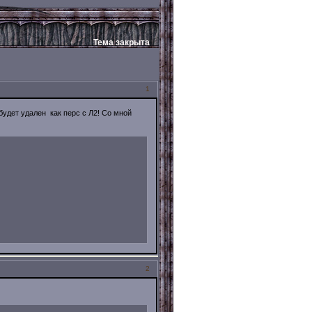
Тема закрыта
1
будет удален как перс с Л2! Со мной
2