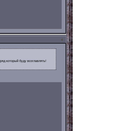
4
тряд который буду возглавлять!