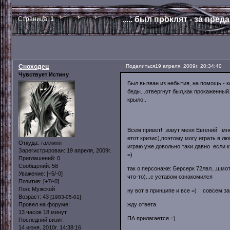
..... был проклят - за пре
Страница:
1
Сноходец
Поделиться
19 апреля, 2009г. 20:34:40
Чувствует Истину
Был вызван из небытия, на помощь - к
беды...отвергнут был,как прокаженный.
крыло..
Всем привет! зовут меня Евгений .мне
етот кризис),поэтому могу играть в лю
Откуда:
таллинн
играю уже довольно таки давно если к
Зарегистрирован
: 19 апреля, 2009г.
=)
Приглашений:
0
Сообщений:
58
так о персонаже: Берсерк 72лвл...шмот
Уважение:
[+5/-0]
что-то)...с уставом ознакомился
Позитив:
[+7/-0]
Пол:
Мужской
ну вот в принципе и все =) совсем з
Возраст:
43
[1983-05-01]
жду ответа
Провел на форуме:
13 часов 18 минут
ПА прилагается =)
Последний визит:
14 июня, 2010г. 14:38:16