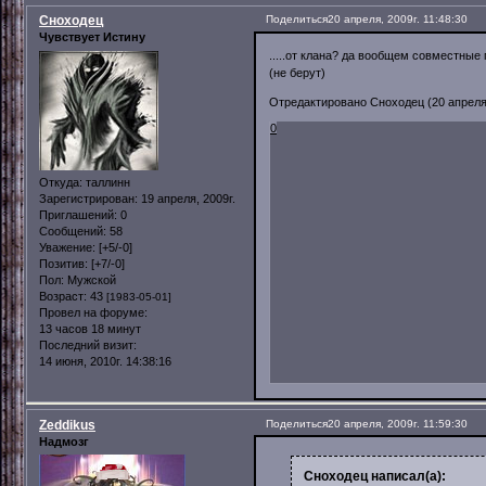
Сноходец
Поделиться
20 апреля, 2009г. 11:48:30
Чувствует Истину
.....от клана? да вообщем совместные 
(не берут)
Отредактировано Сноходец (20 апреля, 
0
Откуда:
таллинн
Зарегистрирован
: 19 апреля, 2009г.
Приглашений:
0
Сообщений:
58
Уважение:
[+5/-0]
Позитив:
[+7/-0]
Пол:
Мужской
Возраст:
43
[1983-05-01]
Провел на форуме:
13 часов 18 минут
Последний визит:
14 июня, 2010г. 14:38:16
Zeddikus
Поделиться
20 апреля, 2009г. 11:59:30
Надмозг
Сноходец написал(а):