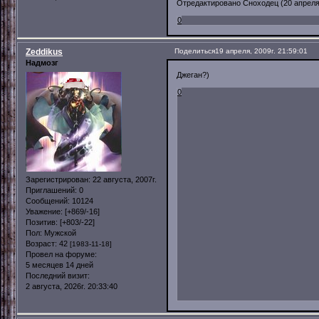
Отредактировано Сноходец (20 апреля, 
0
Zeddikus
Поделиться
19 апреля, 2009г. 21:59:01
Надмозг
Джеган?)
0
Зарегистрирован
: 22 августа, 2007г.
Приглашений:
0
Сообщений:
10124
Уважение:
[+869/-16]
Позитив:
[+803/-22]
Пол:
Мужской
Возраст:
42
[1983-11-18]
Провел на форуме:
5 месяцев 14 дней
Последний визит:
2 августа, 2026г. 20:33:40