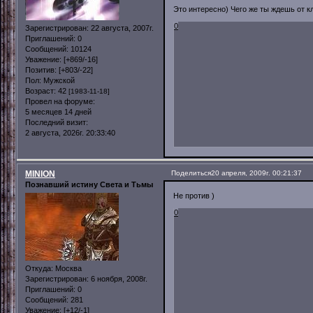
Это интересно) Чего же ты ждешь от к
0
Зарегистрирован
: 22 августа, 2007г.
Приглашений:
0
Сообщений:
10124
Уважение:
[+869/-16]
Позитив:
[+803/-22]
Пол:
Мужской
Возраст:
42
[1983-11-18]
Провел на форуме:
5 месяцев 14 дней
Последний визит:
2 августа, 2026г. 20:33:40
MINION
Поделиться
20 апреля, 2009г. 00:21:37
Познавший истину Света и Тьмы
Не против )
0
Откуда:
Москва
Зарегистрирован
: 6 ноября, 2008г.
Приглашений:
0
Сообщений:
281
Уважение:
[+12/-1]