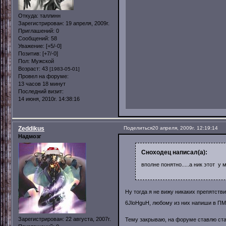
Откуда:
таллинн
Зарегистрирован
: 19 апреля, 2009г.
Приглашений:
0
Сообщений:
58
Уважение:
[+5/-0]
Позитив:
[+7/-0]
Пол:
Мужской
Возраст:
43
[1983-05-01]
Провел на форуме:
13 часов 18 минут
Последний визит:
14 июня, 2010г. 14:38:16
Zeddikus
Поделиться
20 апреля, 2009г. 12:19:14
Надмозг
Сноходец написал(а):
вполне понятно.....а ник этот у
Ну тогда я не вижу никаких препятств
6JloHguH, любому из них напиши в ПМ
Зарегистрирован
: 22 августа, 2007г.
Тему закрываю, на форуме ставлю ста