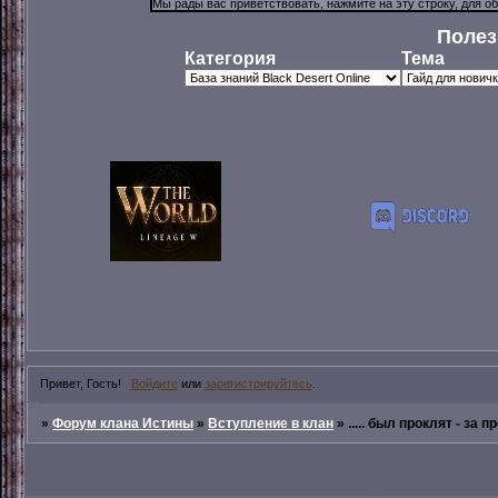
Полез
Категория
Тема
Привет, Гость!
Войдите
или
зарегистрируйтесь
.
»
Форум клана Истины
»
Вступление в клан
»
..... был проклят - за 