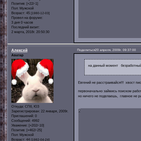
Позитив:
[+22/-1]
Пол:
Мужской
Возраст:
45
[1980-12-03]
Провел на форуме:
3 дня 0 часов
Последний визит:
2 марта, 2018г. 20:50:30
Алексей
Поделиться
20 апреля, 2009г. 09:37:00
Аватар
на данный момент безработный(ч
Евгений не расстраивайся!!! хвост пис
первоначально займись поиском работ
но ничего не поделаешь, главное не 
Откуда:
СПб, ЮЗ
0
Зарегистрирован
: 22 января, 2009г.
Приглашений:
0
Сообщений:
4992
Уважение:
[+202/-10]
Позитив:
[+462/-25]
Пол:
Мужской
Возраст:
44
[1982-04-24]