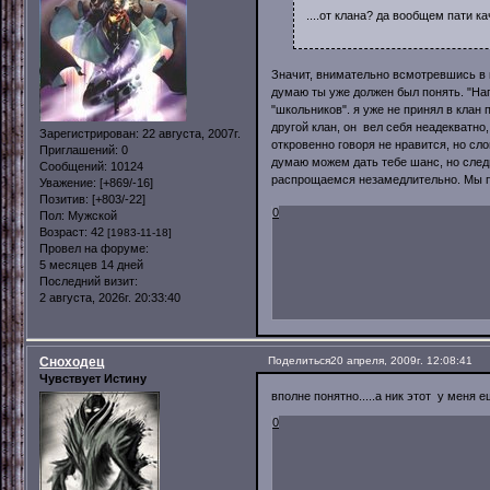
....от клана? да вообщем пати кач
Значит, внимательно всмотревшись в 
думаю ты уже должен был понять. "На
"школьников". я уже не принял в кла
другой клан, он вел себя неадекватно
Зарегистрирован
: 22 августа, 2007г.
откровенно говоря не нравится, но с
Приглашений:
0
думаю можем дать тебе шанс, но следи
Сообщений:
10124
распрощаемся незамедлительно. Мы по
Уважение:
[+869/-16]
Позитив:
[+803/-22]
0
Пол:
Мужской
Возраст:
42
[1983-11-18]
Провел на форуме:
5 месяцев 14 дней
Последний визит:
2 августа, 2026г. 20:33:40
Сноходец
Поделиться
20 апреля, 2009г. 12:08:41
Чувствует Истину
вполне понятно.....а ник этот у меня 
0