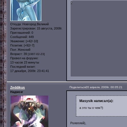
0
Откуда:
Новгород Великий
Зарегистрирован
: 15 августа, 2008г.
Приглашений:
0
Сообщений:
449
Уважение:
[+42/-10]
Позитив:
[+92/-7]
Пол:
Женский
Возраст:
39
[1987-02-23]
Провел на форуме:
13 часов 23 минуты
Последний визит:
17 декабря, 2009г. 23:41:41
Zeddikus
Поделиться
20 апреля, 2009г. 00:05:21
Надмозг
Masysik написал(а):
а это ты о чем?)
Ролеплей),