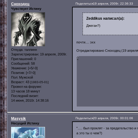
Сноходец
Поделиться
19 апреля, 2009г. 22:36:33
Чувствует Истину
Zeddikus написал(а):
Джеган?)
почти.... эхх
Откуда:
таллинн
Отредактировано Сноходец (19 апреля, 
Зарегистрирован
: 19 апреля, 2009г.
0
Приглашений:
0
Сообщений:
58
Уважение:
[+5/-0]
Позитив:
[+7/-0]
Пол:
Мужской
Возраст:
43
[1983-05-01]
Провел на форуме:
13 часов 18 минут
Последний визит:
14 июня, 2010г. 14:38:16
Masysik
Поделиться
20 апреля, 2009г. 00:01:06
Несущий Истину
"..... был проклят - за предательство и 
а это ты о чем?)