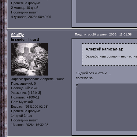
Провел на форуме:
2 месяца 10 дней
Последний визит:
4 декабря, 2023г. 00:49:06
S0ulFly
Поделиться
20 апреля, 2009г. 11:01:58
In random I trust!
Алексей написал(а):
безработный соклан = несчастны
15 дней без инета =\ ...
по теме-за
Зарегистрирован
: 2 апреля, 2008г.
Приглашений:
0
0
Сообщений:
2570
Уважение:
[+121/-3]
Позитив:
[+100/-1]
Пол:
Мужской
Возраст:
36
[1990-02-03]
Провел на форуме:
14 дней 1 час
Последний визит:
13 июля, 2026г. 16:32:23