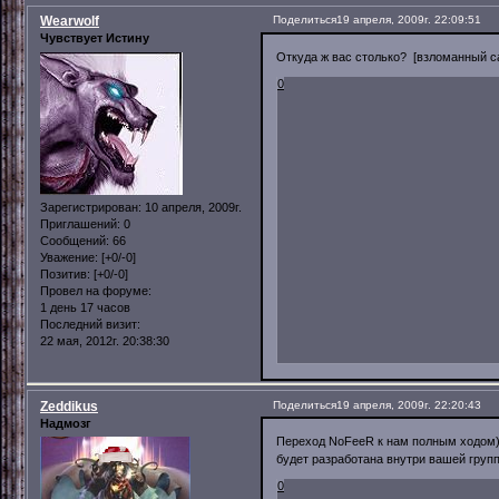
Wearwolf
Поделиться
19 апреля, 2009г. 22:09:51
Чувствует Истину
Откуда ж вас столько? [взломанный с
0
Зарегистрирован
: 10 апреля, 2009г.
Приглашений:
0
Сообщений:
66
Уважение:
[+0/-0]
Позитив:
[+0/-0]
Провел на форуме:
1 день 17 часов
Последний визит:
22 мая, 2012г. 20:38:30
Zeddikus
Поделиться
19 апреля, 2009г. 22:20:43
Надмозг
Переход NoFeeR к нам полным ходом) 
будет разработана внутри вашей груп
0