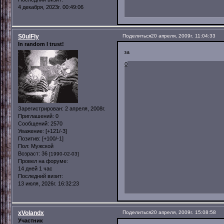
4 декабря, 2023г. 00:49:06
S0ulFly
Поделиться
20 апреля, 2009г. 11:04:33
In random I trust!
за
0
Зарегистрирован
: 2 апреля, 2008г.
Приглашений:
0
Сообщений:
2570
Уважение:
[+121/-3]
Позитив:
[+100/-1]
Пол:
Мужской
Возраст:
36
[1990-02-03]
Провел на форуме:
14 дней 1 час
Последний визит:
13 июля, 2026г. 16:32:23
xVolandx
Поделиться
20 апреля, 2009г. 15:08:58
Участник