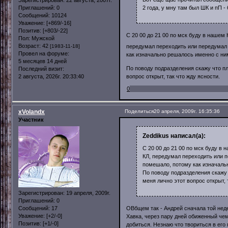
Зарегистрирован
: 22 августа, 2007г.
2 года, у мну там был ШК и пП - 
Приглашений:
0
Сообщений:
10124
Уважение:
[+869/-16]
Позитив:
[+803/-22]
С 20 00 до 21 00 по мск буду в нашем
Пол:
Мужской
Возраст:
42
[1983-11-18]
передумал переходить или передумал 
Провел на форуме:
как изначально решалось именно с ним
5 месяцев 14 дней
По поводу подразделения скажу что пл
Последний визит:
2 августа, 2026г. 20:33:40
вопрос открыт, так что жду ясности.
0
xVolandx
Поделиться
20 апреля, 2009г. 16:35:36
Участник
Zeddikus написал(а):
С 20 00 до 21 00 по мск буду в
КЛ, передумал переходить или п
помешало, потому как изначальн
По поводу подразделения скажу 
меня лично этот вопрос открыт, 
Зарегистрирован
: 19 апреля, 2009г.
Приглашений:
0
Сообщений:
17
ОВбщем так - Андрей сначала той неде
Уважение:
[+2/-0]
Хавка, через пару дней обиженный чем
Позитив:
[+1/-0]
добиться. Незнаю что твориться в его г