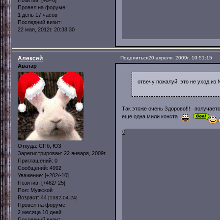
Провел на форуме:
1 день 17 часов
Последний визит:
22 мая, 2012г. 20:38:30
Алексей
Поделиться
20 апреля, 2009г. 10:51:15
Аватар
отвечу пожалуй, это не уход из 
Так этоже очень Здорово!!! получает
еще одна мили конста
0
Откуда:
СПб, ЮЗ
Зарегистрирован
: 22 января, 2009г.
Приглашений:
0
Сообщений:
4992
Уважение:
[+202/-10]
Позитив:
[+462/-25]
Пол:
Мужской
Возраст:
44
[1982-04-24]
Провел на форуме:
2 месяца 10 дней
Последний визит: