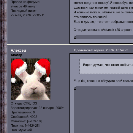
Провел на форуме:
может придти в голову".Я попробую се
9 часов 49 минут
удасться, как никак не первый день в
Последний визит:
Я конечно могу ошибаться, но он хоте
22 мая, 2009г. 22:05:11
ето явилось причиной.
Еще я думаю, что стоит собраться сего
Отредактировано xVolandx (20 апреля, 
0
Алексей
Поделиться
20 апреля, 2009г. 16:54:25
Аватар
Еще я думаю, что стоит собратьс
Еще бы, конешно обсудите все! тольк
0
Откуда:
СПб, ЮЗ
Зарегистрирован
: 22 января, 2009г.
Приглашений:
0
Сообщений:
4992
Уважение:
[+202/-10]
Позитив:
[+462/-25]
Пол:
Мужской