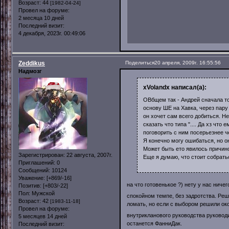
Возраст:
44
[1982-04-24]
Провел на форуме:
2 месяца 10 дней
Последний визит:
4 декабря, 2023г. 00:49:06
Zeddikus
Поделиться
20 апреля, 2009г. 16:55:56
Надмозг
xVolandx написал(а):
ОВбщем так - Андрей сначала то
основу ШЕ на Хавка, через пару
он хочет сам всего добиться. Не
сказать что типа ".... Да хз чт
поговорить с ним посерьезнее че
Я конечно могу ошибаться, но о
Может быть ето явилось причин
Зарегистрирован
: 22 августа, 2007г.
Еще я думаю, что стоит собратьс
Приглашений:
0
Сообщений:
10124
Уважение:
[+869/-16]
на что готовенькое ?) нету у нас нич
Позитив:
[+803/-22]
Пол:
Мужской
спокойном темпе, без задротства. Реш
Возраст:
42
[1983-11-18]
ломать, но если с выбором решили око
Провел на форуме:
внутрикланового руководства руковод
5 месяцев 14 дней
останется ФанниДак.
Последний визит: