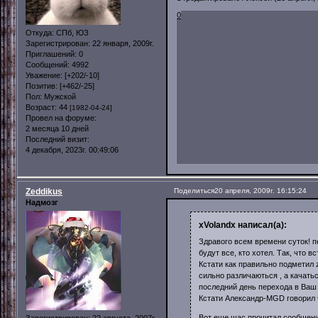
0
Откуда:
СПб, ЮЗ
Зарегистрирован
: 22 января, 2009г.
Приглашений:
0
Сообщений:
4992
Уважение:
[+202/-10]
Позитив:
[+462/-25]
Пол:
Мужской
Возраст:
44
[1982-04-24]
Провел на форуме:
2 месяца 10 дней
Последний визит:
4 декабря, 2023г. 00:49:06
Zeddikus
Поделиться
20 апреля, 2009г. 16:15:24
Надмозг
xVolandx написал(а):
Здравого всем времени суток! п
будут все, кто хотел. Так, что вс
Кстати как правильно подметил z
сильно различаються , а качатьс
последний день перехода в Ваш к
Кстати Александр-MGD говорил 
Вот еще щас прочитал сообщение