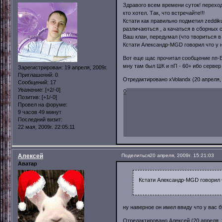
Здравого всем времени суток! переход
кто хотел. Так, что встречайте!!!
Кстати как правильно подметил zeddiku
различаються , а качаться в сборных 
Ваш клан, передумал (что твориться в 
Кстати Александр-MGD говорил что у 
Вот еще щас прочитал сообщение пп-Вик
мну там был ШК и пП - 60+ ибо сервер
Зарегистрирован
: 19 апреля, 2009г.
Приглашений:
0
Отредактировано xVolandx (20 апреля, 
Сообщений:
17
Уважение:
[+2/-0]
0
Позитив:
[+1/-0]
Провел на форуме:
9 часов 49 минут
Последний визит:
22 мая, 2009г. 22:05:11
Алексей
Поделиться
20 апреля, 2009г. 15:21:03
Аватар
Кстати Александр-MGD говорил 
ну наверное он имел ввиду что у вас буд
Отредактировано Алексей (20 апреля, 2