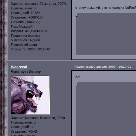
Зарегистрирован
: 22 августа, 2007г.
отвечу пожалуй, это не уход из NoFeeR
Приглашений:
0
Сообщений:
10124
0
Уважение:
[+869/-16]
Позитив:
[+803/-22]
Пол:
Мужской
Возраст:
42
[1983-11-18]
Провел на форуме:
5 месяцев 14 дней
Последний визит:
2 августа, 2026г. 20:33:40
Wearwolf
Поделиться
20 апреля, 2009г. 10:10:01
Чувствует Истину
За!
0
Зарегистрирован
: 10 апреля, 2009г.
Приглашений:
0
Сообщений:
66
Уважение:
[+0/-0]
Позитив:
[+0/-0]