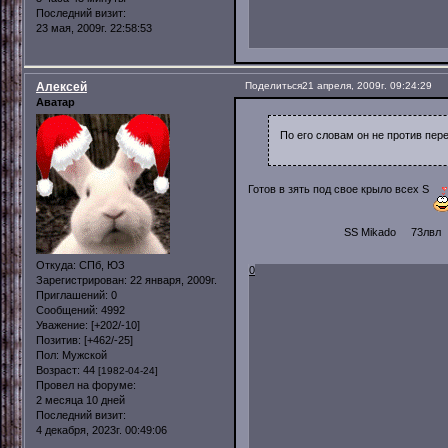
Последний визит:
23 мая, 2009г. 22:58:53
Алексей
Поделиться
21 апреля, 2009г. 09:24:29
Аватар
По его словам он не против пере
Готов в зять под свое крыло всех S
SS Mikado 73лв
Откуда:
СПб, ЮЗ
0
Зарегистрирован
: 22 января, 2009г.
Приглашений:
0
Сообщений:
4992
Уважение:
[+202/-10]
Позитив:
[+462/-25]
Пол:
Мужской
Возраст:
44
[1982-04-24]
Провел на форуме:
2 месяца 10 дней
Последний визит:
4 декабря, 2023г. 00:49:06