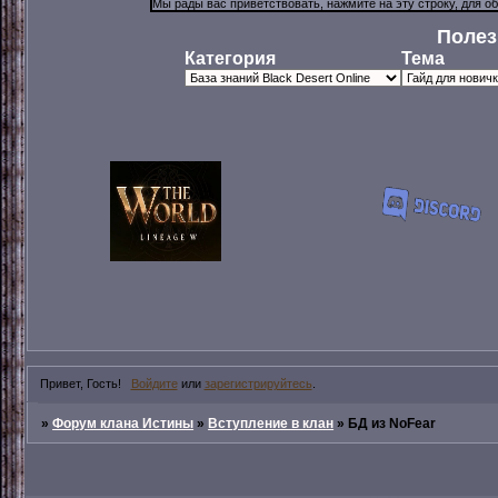
Полез
Категория
Тема
Привет, Гость!
Войдите
или
зарегистрируйтесь
.
»
Форум клана Истины
»
Вступление в клан
»
БД из NoFear