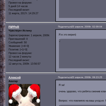
Провел на форуме:
5 дней 14 часов
Последний визит:
11 марта, 2017г. 14:29:27
FliPPeR
Поделиться
20 апреля, 2009г. 02:09:04
Чувствует Истину
Я в это верил)
Зарегистрирован
: 1 апреля, 2009г.
Приглашений:
0
0
Сообщений:
50
Уважение:
[+4/-0]
Позитив:
[+1/-0]
Провел на форуме:
12 часов 2 минуты
Последний визит:
12 августа, 2009г. 13:56:57
Алексей
Поделиться
20 апреля, 2009г. 09:23:25
Аватар
Я за!
очень здорово, что ребята сменив кл
Вопрос: что повлияло на ваш уход из