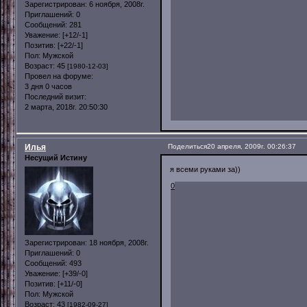
Зарегистрирован
: 6 ноября, 2008г.
Приглашений:
0
Сообщений:
281
Уважение:
[+12/-1]
Позитив:
[+22/-1]
Пол:
Мужской
Возраст:
45
[1980-12-03]
Провел на форуме:
3 дня 0 часов
Последний визит:
2 марта, 2018г. 20:50:30
Илья
Поделиться
20 апреля, 2009г. 00:26:37
Несущий Истину
я всеми руками за))
0
Зарегистрирован
: 18 ноября, 2008г.
Приглашений:
0
Сообщений:
493
Уважение:
[+39/-0]
Позитив:
[+11/-0]
Пол:
Мужской
Возраст:
43
[1982-09-27]