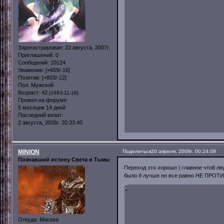
Зарегистрирован
: 22 августа, 2007г.
Приглашений:
0
Сообщений:
10124
Уважение:
[+869/-16]
Позитив:
[+803/-22]
Пол:
Мужской
Возраст:
42
[1983-11-18]
Провел на форуме:
5 месяцев 14 дней
Последний визит:
2 августа, 2026г. 20:33:40
MINION
Поделиться
20 апреля, 2009г. 00:24:09
Познавший истину Света и Тьмы
Переход это хорошо ) главное чтоб л
было б лучше но все равно НЕ ПРОТИ
0
Откуда:
Москва