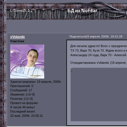
БД из NoFear
Страница:
1
2
»
xVolandx
Поделиться
19 апреля, 2009г. 16:21:28
Участник
Для начала здрасте! Всех с праздничко
ТХ 73, Варк 70, Кузя 73. Ждем всего и
Александер 24 года, Варк 70 - Алексей 
Отредактировано xVolandx (19 апреля, 
0
Зарегистрирован
: 19 апреля, 2009г.
Приглашений:
0
Сообщений:
17
Уважение:
[+2/-0]
Позитив:
[+1/-0]
Провел на форуме:
9 часов 49 минут
Последний визит:
22 мая, 2009г. 22:05:11