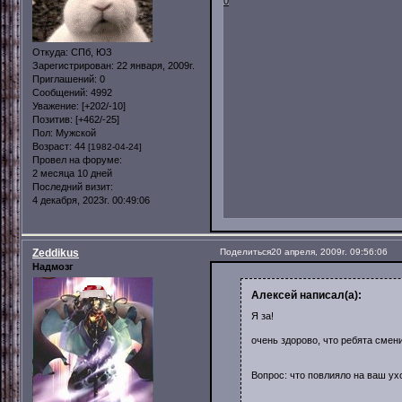
0
Откуда:
СПб, ЮЗ
Зарегистрирован
: 22 января, 2009г.
Приглашений:
0
Сообщений:
4992
Уважение:
[+202/-10]
Позитив:
[+462/-25]
Пол:
Мужской
Возраст:
44
[1982-04-24]
Провел на форуме:
2 месяца 10 дней
Последний визит:
4 декабря, 2023г. 00:49:06
Zeddikus
Поделиться
20 апреля, 2009г. 09:56:06
Надмозг
Алексей написал(а):
Я за!
очень здорово, что ребята сме
Вопрос: что повлияло на ваш у