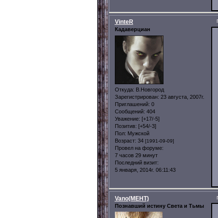
VinteR
Кадаверциан
Откуда:
В.Новгород
Зарегистрирован
: 23 августа, 2007г.
Приглашений:
0
Сообщений:
404
Уважение:
[+17/-5]
Позитив:
[+54/-3]
Пол:
Мужской
Возраст:
34
[1991-09-09]
Провел на форуме:
7 часов 29 минут
Последний визит:
5 января, 2014г. 06:11:43
Vano(MEHT)
Познавший истину Света и Тьмы