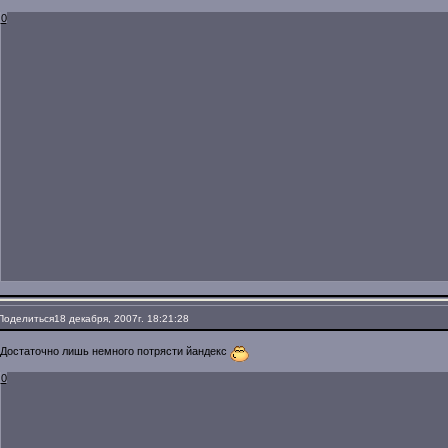
0
Поделиться
18 декабря, 2007г. 18:21:28
Достаточно лишь немного потрясти йандекс
0