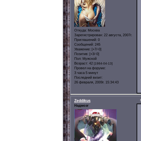
Откуда:
Москва
Зарегистрирован
: 22 августа, 2007г.
Приглашений:
0
Сообщений:
245
Уважение:
[+7/-0]
Позитив:
[+3/-0]
Пол:
Мужской
Возраст:
42
[1984-04-13]
Провел на форуме:
3 часа 5 минут
Последний визит:
26 февраля, 2009г. 15:34:43
Zeddikus
Надмозг