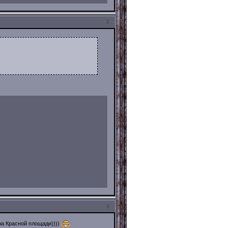
2
3
на Красной площади))))