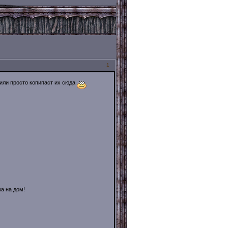
1
или просто копипаст их сюда
а на дом!