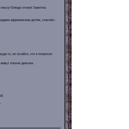
о вкусу! Блюдо готово! Заметка:
одарки африканским детям, спасибо -
уда-то, не пугайся, это я попросил
 живут плохие девочки.
ей.
-