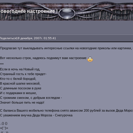
овогоднее настроение !
Поделиться
18 декабря, 2007г. 01:55:41
Предлагаю тут выкладывать интересные ссылки на новогодние приколы или картинки, 
Вот несколько строк, надеюсь поднимут вам настроение
***
Если в ночь на Новый год,
Странный гость к тебе придет-
Кто-то с белой бородой,
В красной шапке меховой,
С длинным посохом в руке
И с подарками в мешке,
С громким смехом, с добрым взглядом -
Значит больше пить не надо!
С баланса Вашего мобильно телефона снято авансом 200 рублей за вызов Деда Мороз
С уважением внучка Деда Мороза - Снегурочка
..() ()
=('.')=
,(( ..))