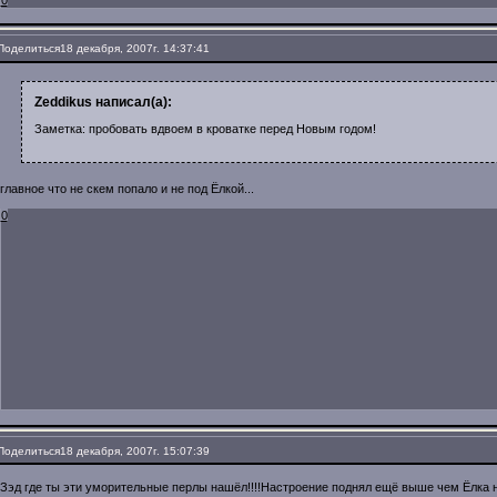
Поделиться
18 декабря, 2007г. 14:37:41
Zeddikus написал(а):
Заметка: пробовать вдвоем в кроватке перед Новым годом!
главное что не скем попало и не под Ёлкой...
0
Поделиться
18 декабря, 2007г. 15:07:39
Зэд где ты эти уморительные перлы нашёл!!!!Настроение поднял ещё выше чем Ёлка 