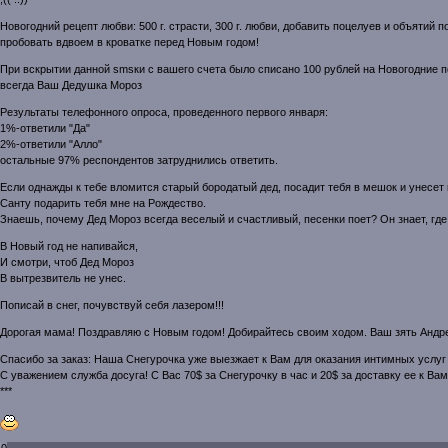
Новогодний рецепт любви: 500 г. страсти, 300 г. любви, добавить поцелуев и объятий п
пробовать вдвоем в кроватке перед Новым годом!
При вскрытии данной smsки с вашего счета было списано 100 рублей на Новогодние п
всегда Ваш Дедушка Мороз
Результаты телефонного опроса, проведенного первого января:
1%-ответили "Да"
2%-ответили "Алло"
остальные 97% респондентов затруднились ответить.
Если однажды к тебе вломится старый бородатый дед, посадит тебя в мешок и унесет к
Санту подарить тебя мне на Рождество.
Знаешь, почему Дед Мороз всегда веселый и счастливый, песенки поет? Он знает, где
В Новый год не напивайся,
И смотри, чтоб Дед Мороз
В вытрезвитель не унес.
Пописай в снег, почувствуй себя лазером!!!
Дорогая мама! Поздравляю с Новым годом! Добирайтесь своим ходом. Ваш зять Андр
Спасибо за заказ: Наша Снегурочка уже выезжает к Вам для оказания интимных услуг 
С уважением служба досуга! С Вас 70$ за Снегурочку в час и 20$ за доставку ее к Вам
***
0