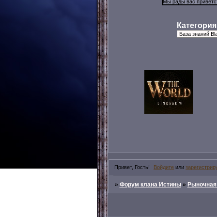
Категория
Привет, Гость!
Войдите
или
зарегистрир
»
Форум клана Истины
»
Рыночная