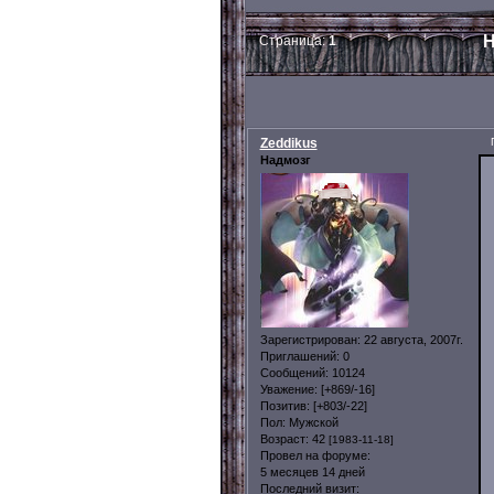
Н
Страница:
1
Zeddikus
Надмозг
Зарегистрирован
: 22 августа, 2007г.
Приглашений:
0
Сообщений:
10124
Уважение:
[+869/-16]
Позитив:
[+803/-22]
Пол:
Мужской
Возраст:
42
[1983-11-18]
Провел на форуме:
5 месяцев 14 дней
Последний визит: