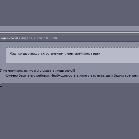
Поделиться
17 апреля, 2009г. 10:33:36
Жду когда отпишутся остальные члены моей конст пати
Я не член консты, но могу сказать лишь одно!!!
Конечно берите его ребятки! Необходимость в хиле у вас есть, да и Вадим все-так
0