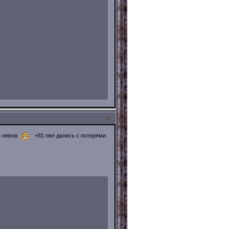
3
73 левла
+81 пвп дались с потерями