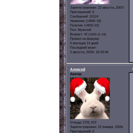
Зарегистрирован
: 22 августа, 2007г.
Приглашений:
0
Сообщений:
10124
Уважение:
[+869/-16]
Позитив:
[+803/-22]
Пол:
Мужской
Возраст:
42
[1983-11-18]
Провел на форуме:
5 месяцев 14 дней
Последний визит:
2 августа, 2026г. 20:33:40
Алексей
Аватар
Откуда:
СПб, ЮЗ
Зарегистрирован
: 22 января, 2009г.
Приглашений:
0