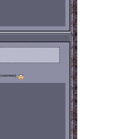
5
и соаллиец!