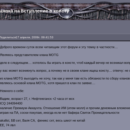
аявка на вступление в консту
Поделиться
17 апреля, 2009г. 09:41:53
Доброго времени суток всем читающим этот форум и эту темку в частности....
Являюсь представителем клана MOTG
дело в следующем.... хотелось бы играть в консте, чтоб каждый вечер не возникал вопр
у вас может возникнуть вопрос, а почему не в своем клане ищеш консту.... отвечу: не с 
из клана MOTG выходить не хочу, так как у меня там есть обязаности по сбору кланов
являюсь основой клана MOTG, хотя пришел в клан по заявке....
Немного о себе:
Вадим, возраст 27, г. Нефтеюганск +2 часа от мск
ICQ 244094400
наличие Премиум-Аккаунта. Отношение ИМ (итем-молл) и прочим денежным вложени
играю на ПА, соски покупаю, иногда если нет бафера Свиток Проницательности
akafist, БВ сет, Валя СА, феникс сет, весь шмот не китай
ЕЕ, 74 лвл