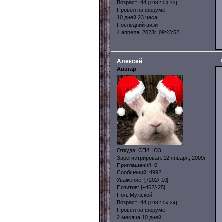
Возраст:
44
[1982-03-13]
Провел на форуме:
10 дней 23 часа
Последний визит:
4 апреля, 2023г. 09:23:52
Алексей
Аватар
Откуда:
СПб, ЮЗ
Зарегистрирован
: 22 января, 2009г.
Приглашений:
0
Сообщений:
4992
Уважение:
[+202/-10]
Позитив:
[+462/-25]
Пол:
Мужской
Возраст:
44
[1982-04-24]
Провел на форуме:
2 месяца 10 дней