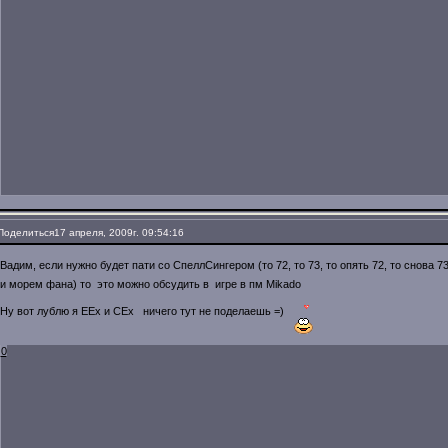
Поделиться
17 апреля, 2009г. 09:54:16
Вадим, если нужно будет пати со СпеллСингером (то 72, то 73, то опять 72, то снова 
и морем фана) то это можно обсудить в игре в пм Mikado
Ну вот лублю я ЕЕх и СЕх ничего тут не поделаешь =)
0