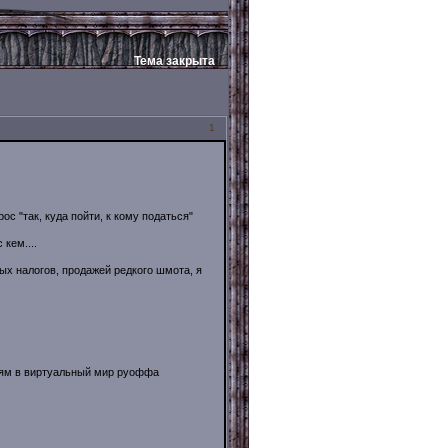
Тема закрыта
1
ос "так, куда пойти, к кому податься"
кем....
ых налогов, продажей редкого шмота, я
ям в виртуальный мир руоффа