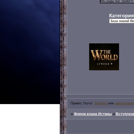
Категория
Привет, Гость!
Войдите
или
зарегистрир
»
Форум клана Истины
»
Вступлени