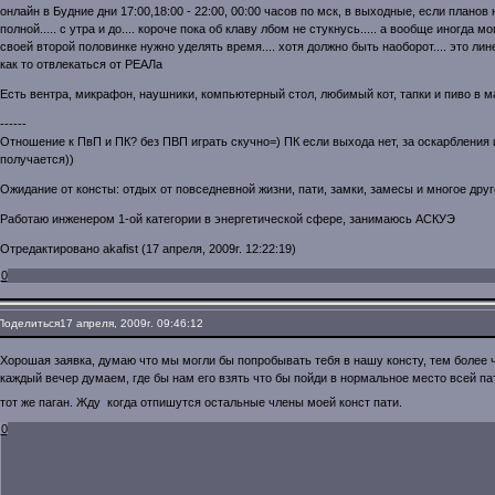
онлайн в Будние дни 17:00,18:00 - 22:00, 00:00 часов по мск, в выходные, если планов
полной..... с утра и до.... короче пока об клаву лбом не стукнусь..... а вообще иногда мо
своей второй половинке нужно уделять время.... хотя должно быть наоборот.... это лин
как то отвлекаться от РЕАЛа
Есть вентра, микрафон, наушники, компьютерный стол, любимый кот, тапки и пиво в маг
------
Отношение к ПвП и ПК? без ПВП играть скучно=) ПК если выхода нет, за оскарбления и
получается))
Ожидание от консты: отдых от повседневной жизни, пати, замки, замесы и многое дру
Работаю инженером 1-ой категории в энергетической сфере, занимаюсь АСКУЭ
Отредактировано akafist (17 апреля, 2009г. 12:22:19)
0
Поделиться
17 апреля, 2009г. 09:46:12
Хорошая заявка, думаю что мы могли бы попробывать тебя в нашу консту, тем более ч
каждый вечер думаем, где бы нам его взять что бы пойди в нормальное место всей п
тот же паган. Жду когда отпишутся остальные члены моей конст пати.
0