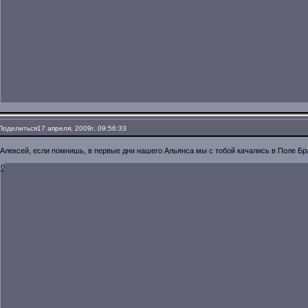
Поделиться
17 апреля, 2009г. 09:56:33
Алексей, если помнишь, в первые дни нашего Альянса мы с тобой качались в Поле Бр
0