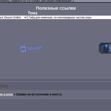
Полезные ссылки
Тема
уйтесь
.
е в клан
»
Заявка на вступление в консту