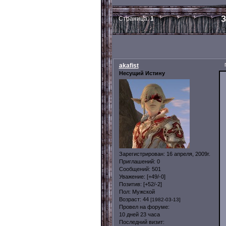
З
Страница:
1
akafist
Несущий Истину
Зарегистрирован
: 16 апреля, 2009г.
Приглашений:
0
Сообщений:
501
Уважение:
[+49/-0]
Позитив:
[+52/-2]
Пол:
Мужской
Возраст:
44
[1982-03-13]
Провел на форуме:
10 дней 23 часа
Последний визит: