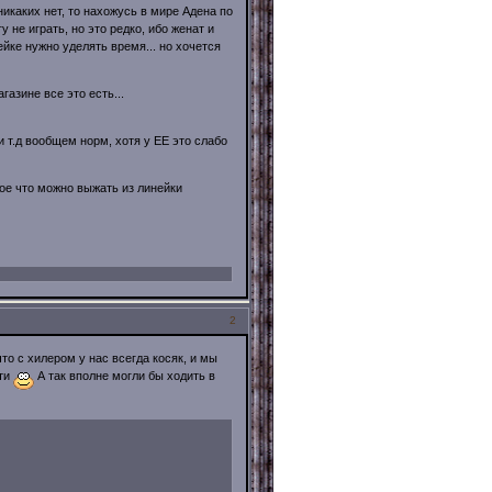
 никаких нет, то нахожусь в мире Адена по
гу не играть, но это редко, ибо женат и
ейке нужно уделять время... но хочется
азине все это есть...
 т.д вообщем норм, хотя у ЕЕ это слабо
гое что можно выжать из линейки
2
то с хилером у нас всегда косяк, и мы
ати
А так вполне могли бы ходить в