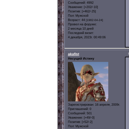
Сообщений:
4992
Уважение:
[+202/-10]
Позитив:
[+462/-25]
Пол:
Мужской
Возраст:
44
[1982-04-24]
Провел на форуме:
2 месяца 10 дней
Последний визит:
4 декабря, 2023г. 00:49:06
akafist
Несущий Истину
Зарегистрирован
: 16 апреля, 2009г.
Приглашений:
0
Сообщений:
501
Уважение:
[+49/-0]
Позитив:
[+52/-2]
Пол:
Мужской