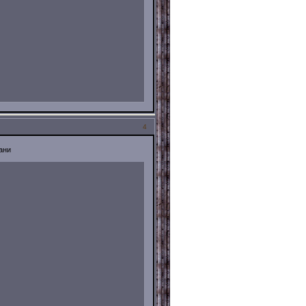
4
ани