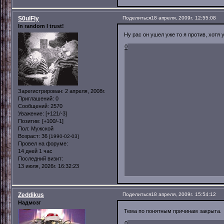
S0ulFly
Поделиться
18 апреля, 2009г. 12:55:08
In random I trust!
Ну рас он ушел уже то я против, хотя 
0
Зарегистрирован
: 2 апреля, 2008г.
Приглашений:
0
Сообщений:
2570
Уважение:
[+121/-3]
Позитив:
[+100/-1]
Пол:
Мужской
Возраст:
36
[1990-02-03]
Провел на форуме:
14 дней 1 час
Последний визит:
13 июля, 2026г. 16:32:23
Zeddikus
Поделиться
18 апреля, 2009г. 15:54:12
Надмозг
Тема по понятным причинам закрыта.
0