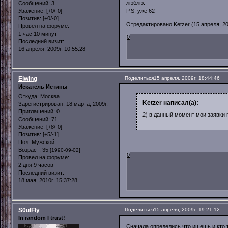
люблю.
Сообщений:
3
Уважение:
[+0/-0]
P.S. уже 62
Позитив:
[+0/-0]
Отредактировано Ketzer (15 апреля, 200
Провел на форуме:
1 час 10 минут
0
Последний визит:
16 апреля, 2009г. 10:55:28
Elwing
Поделиться
15 апреля, 2009г. 18:44:46
Искатель Истины
Откуда:
Москва
Ketzer написал(а):
Зарегистрирован
: 18 марта, 2009г.
Приглашений:
0
2) в данный момент мои заявки 
Сообщений:
71
Уважение:
[+8/-0]
Позитив:
[+5/-1]
Пол:
Мужской
-
Возраст:
35
[1990-09-02]
0
Провел на форуме:
2 дня 9 часов
Последний визит:
18 мая, 2010г. 15:37:28
S0ulFly
Поделиться
15 апреля, 2009г. 19:21:12
In random I trust!
Сначала определись что ищешь и кто т