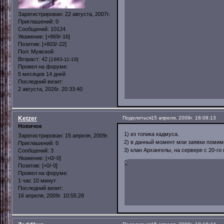
Зарегистрирован
: 22 августа, 2007г.
Приглашений:
0
Сообщений:
10124
Уважение:
[+869/-16]
Позитив:
[+803/-22]
Пол:
Мужской
Возраст:
42
[1983-11-18]
Провел на форуме:
5 месяцев 14 дней
Последний визит:
2 августа, 2026г. 20:33:40
Ketzer
Поделиться
15 апреля, 2009г. 18:08:13
Новичок
1) из топика кадмуса.
Зарегистрирован
: 15 апреля, 2009г.
2) в данный момент мои заявки помимо
Приглашений:
0
3) клан Архангелы, на сервере с 20-го
Сообщений:
3
Уважение:
[+0/-0]
0
Позитив:
[+0/-0]
Провел на форуме:
1 час 10 минут
Последний визит:
16 апреля, 2009г. 10:55:28