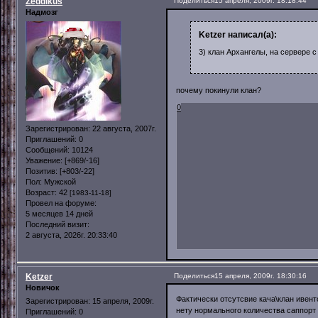
Zeddikus
Поделиться
15 апреля, 2009г. 18:18:44
Надмозг
Ketzer написал(а):
3) клан Архангелы, на сервере с
почему покинули клан?
0
Зарегистрирован
: 22 августа, 2007г.
Приглашений:
0
Сообщений:
10124
Уважение:
[+869/-16]
Позитив:
[+803/-22]
Пол:
Мужской
Возраст:
42
[1983-11-18]
Провел на форуме:
5 месяцев 14 дней
Последний визит:
2 августа, 2026г. 20:33:40
Ketzer
Поделиться
15 апреля, 2009г. 18:30:16
Новичок
Фактически отсутсвие кача\клан ивент
Зарегистрирован
: 15 апреля, 2009г.
нету нормального количества саппорт 
Приглашений:
0