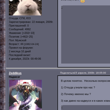
0
Откуда:
СПб, ЮЗ
Зарегистрирован
: 22 января, 2009г.
Приглашений:
0
Сообщений:
4992
Уважение:
[+202/-10]
Позитив:
[+462/-25]
Пол:
Мужской
Возраст:
44
[1982-04-24]
Провел на форуме:
2 месяца 10 дней
Последний визит:
4 декабря, 2023г. 00:49:06
Zeddikus
Поделиться
15 апреля, 2009г. 18:05:00
Надмозг
В целом понятно. Несколько вопросов
1) Откуда узнали про нас ?
2) Почему именно мы ?
3) как давно на кадмусе и в каких кла
0