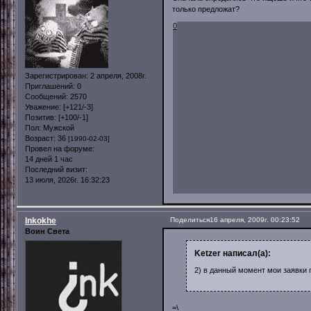
только предложат?
0
Зарегистрирован
: 2 апреля, 2008г.
Приглашений:
0
Сообщений:
2570
Уважение:
[+121/-3]
Позитив:
[+100/-1]
Пол:
Мужской
Возраст:
36
[1990-02-03]
Провел на форуме:
14 дней 1 час
Последний визит:
13 июля, 2026г. 16:32:23
Inkokhe
Поделиться
16 апреля, 2009г. 00:23:52
Воин Света
Ketzer написал(а):
2) в данный момент мои заявки 
=\