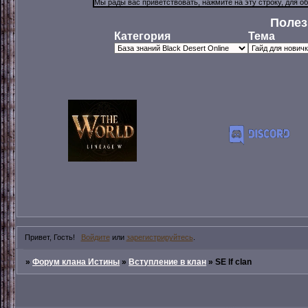
Полез
Категория
Тема
Привет, Гость!
Войдите
или
зарегистрируйтесь
.
»
Форум клана Истины
»
Вступление в клан
»
SE lf clan