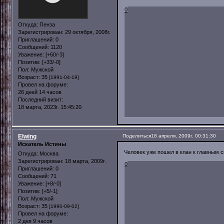
0
Откуда:
Пенза
Зарегистрирован
: 29 октября, 2008г.
Приглашений:
0
Сообщений:
1120
Уважение:
[+60/-3]
Позитив:
[+33/-0]
Пол:
Мужской
Возраст:
35
[1991-04-19]
Провел на форуме:
26 дней 14 часов
Последний визит:
18 марта, 2023г. 15:45:20
Elwing
Поделиться
18 апреля, 2009г. 00:31:30
Искатель Истины
Человек уже пошел в клан к главным 
Откуда:
Москва
Зарегистрирован
: 18 марта, 2009г.
0
Приглашений:
0
Сообщений:
71
Уважение:
[+8/-0]
Позитив:
[+5/-1]
Пол:
Мужской
Возраст:
35
[1990-09-02]
Провел на форуме:
2 дня 9 часов