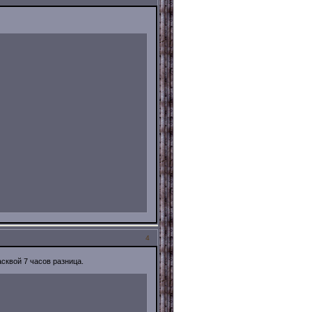
4
асквой 7 часов разница.