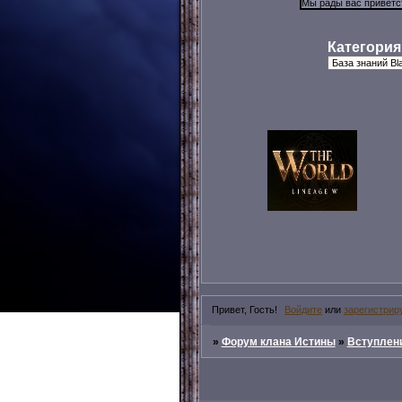
Категория
Привет, Гость!
Войдите
или
зарегистрир
»
Форум клана Истины
»
Вступлени