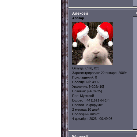
Алексей
Аватар
Откуда:
СПб, ЮЗ
Зарегистрирован
: 22 января, 2009г.
Приглашений:
0
Сообщений:
4992
Уважение:
[+202/-10]
Позитив:
[+462/-25]
Пол:
Мужской
Возраст:
44
[1982-04-24]
Провел на форуме:
2 месяца 10 дней
Последний визит:
4 декабря, 2023г. 00:49:06
Wearwolf