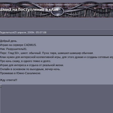
аявка на поступление в клан
Поделиться
15 апреля, 2009г. 05:07:08
Добрый день.
Играю на сервере CADMUS.
Ник: Разрушитель81.
Перс: Глад 50+, шмот. обычный. Пуха: пара, шамшил-шамшир обычная.
Клан нужен для интересной коллективной игры, для этого думаю и созданы сетевые иг
Про качь скажу, в одного тяжко и долго.
Играю для интереса и отдыха от реальной жизни.
Онлайн в основном по выходным, вечер-ночь.
Проживаю в Южно-Сахалинске.
Жду ответа!!!
0