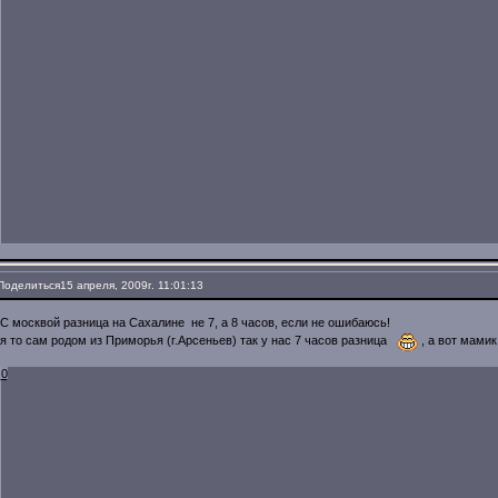
Поделиться
15 апреля, 2009г. 11:01:13
С москвой разница на Сахалине не 7, а 8 часов, если не ошибаюсь!
я то сам родом из Приморья (г.Арсеньев) так у нас 7 часов разница
, а вот мами
0