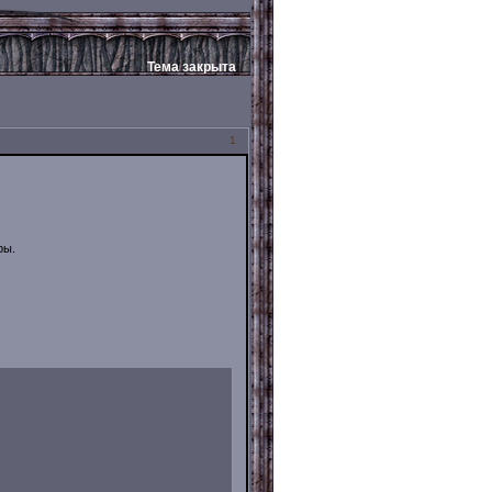
Тема закрыта
1
ры.