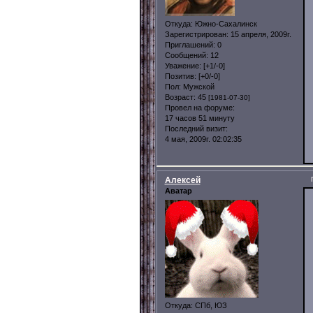
Откуда:
Южно-Сахалинск
Зарегистрирован
: 15 апреля, 2009г.
Приглашений:
0
Сообщений:
12
Уважение:
[+1/-0]
Позитив:
[+0/-0]
Пол:
Мужской
Возраст:
45
[1981-07-30]
Провел на форуме:
17 часов 51 минуту
Последний визит:
4 мая, 2009г. 02:02:35
Алексей
Аватар
Откуда:
СПб, ЮЗ