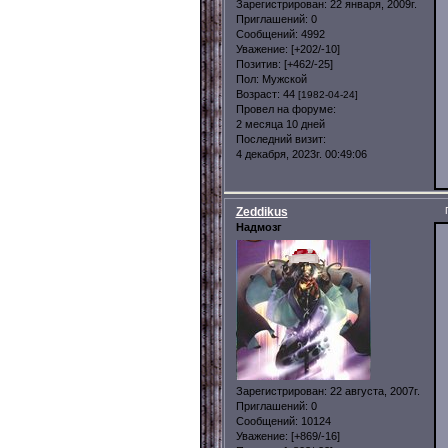
Зарегистрирован
: 22 января, 2009г.
Приглашений:
0
Сообщений:
4992
Уважение:
[+202/-10]
Позитив:
[+462/-25]
Пол:
Мужской
Возраст:
44
[1982-04-24]
Провел на форуме:
2 месяца 10 дней
Последний визит:
4 декабря, 2023г. 00:49:06
Zeddikus
Надмозг
Зарегистрирован
: 22 августа, 2007г.
Приглашений:
0
Сообщений:
10124
Уважение:
[+869/-16]