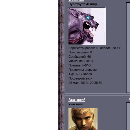
Чувствует Истину
Зарегистрирован
: 10 апреля, 2009г.
Приглашений:
0
Сообщений:
66
Уважение:
[+0/-0]
Позитив:
[+0/-0]
Провел на форуме:
1 день 17 часов
Последний визит:
22 мая, 2012г. 20:38:30
Анатолий
Участник