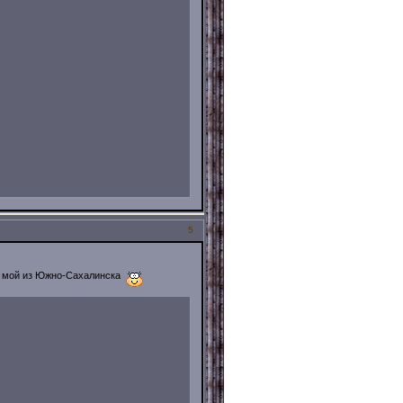
5
к мой из Южно-Сахалинска