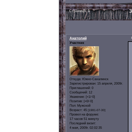
З
Страница:
1
Анатолий
Участник
Откуда:
Южно-Сахалинск
Зарегистрирован
: 15 апреля, 2009г.
Приглашений:
0
Сообщений:
12
Уважение:
[+1/-0]
Позитив:
[+0/-0]
Пол:
Мужской
Возраст:
45
[1981-07-30]
Провел на форуме:
17 часов 51 минуту
Последний визит:
4 мая, 2009г. 02:02:35