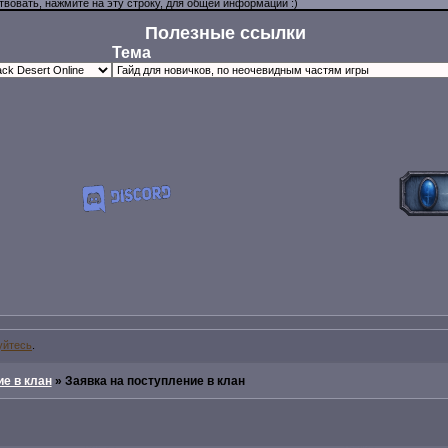
Полезные ссылки
Тема
уйтесь
.
е в клан
»
Заявка на поступление в клан