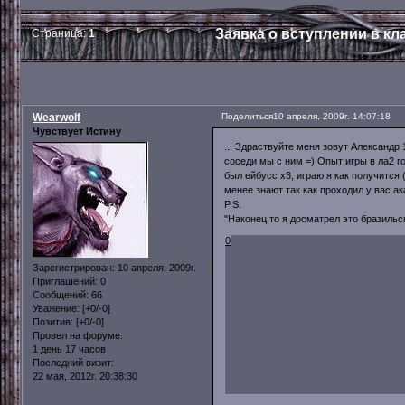
Заявка о вступлении в кл
Страница:
1
Wearwolf
Поделиться
10 апреля, 2009г. 14:07:18
Чувствует Истину
... Здраствуйте меня зовут Александр 
соседи мы с ним =) Опыт игры в ла2 
был ейбусс х3, играю я как получится 
менее знают так как проходил у вас ак
P.S.
"Наконец то я досматрел это бразильс
0
Зарегистрирован
: 10 апреля, 2009г.
Приглашений:
0
Сообщений:
66
Уважение:
[+0/-0]
Позитив:
[+0/-0]
Провел на форуме:
1 день 17 часов
Последний визит:
22 мая, 2012г. 20:38:30