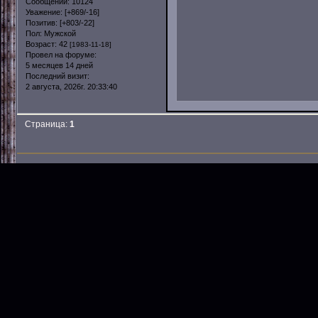
Сообщений:
10124
Уважение:
[+869/-16]
Позитив:
[+803/-22]
Пол:
Мужской
Возраст:
42
[1983-11-18]
Провел на форуме:
5 месяцев 14 дней
Последний визит:
2 августа, 2026г. 20:33:40
Страница:
1