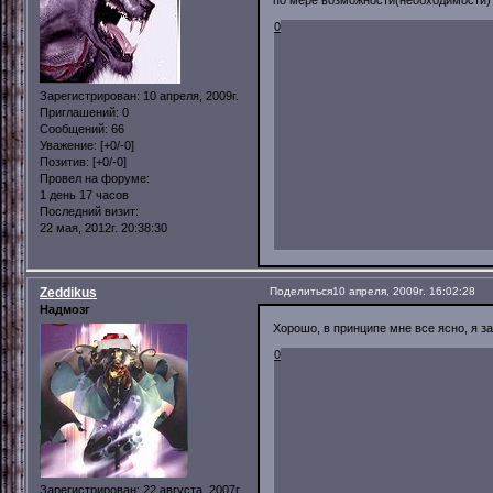
по мере возможности(необходимости) б
0
Зарегистрирован
: 10 апреля, 2009г.
Приглашений:
0
Сообщений:
66
Уважение:
[+0/-0]
Позитив:
[+0/-0]
Провел на форуме:
1 день 17 часов
Последний визит:
22 мая, 2012г. 20:38:30
Zeddikus
Поделиться
10 апреля, 2009г. 16:02:28
Надмозг
Хорошо, в принципе мне все ясно, я з
0
Зарегистрирован
: 22 августа, 2007г.