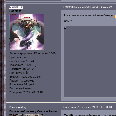
Zeddikus
Поделиться
10 апреля, 2009г. 15:21:20
Надмозг
Ну в целом я претензий не наблюдал
сам ?.
0
Зарегистрирован
: 22 августа, 2007г.
Приглашений:
0
Сообщений:
10124
Уважение:
[+869/-16]
Позитив:
[+803/-22]
Пол:
Мужской
Возраст:
42
[1983-11-18]
Провел на форуме:
5 месяцев 14 дней
Последний визит:
2 августа, 2026г. 20:33:40
Demonolog
Поделиться
10 апреля, 2009г. 15:33:18
Познавший истину Света и Тьмы
Zeddikus
, на онлайн не смотри мы вм