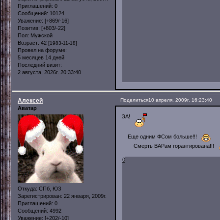
Приглашений:
0
Сообщений:
10124
Уважение:
[+869/-16]
Позитив:
[+803/-22]
Пол:
Мужской
Возраст:
42
[1983-11-18]
Провел на форуме:
5 месяцев 14 дней
Последний визит:
2 августа, 2026г. 20:33:40
Алексей
Поделиться
10 апреля, 2009г. 16:23:40
Аватар
ЗА!
Еще одним ФСом больше!!!
Смерть ВАРам горантирована!!!
0
Откуда:
СПб, ЮЗ
Зарегистрирован
: 22 января, 2009г.
Приглашений:
0
Сообщений:
4992
Уважение:
[+202/-10]