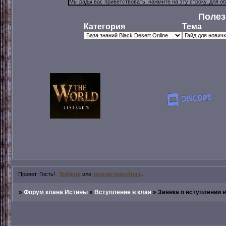
Полез
Категория
Тема
Привет, Гость!
Войдите
или
зарегистрируйтесь
.
»
Форум клана Истины
»
Вступление в клан
»
Заявка о вступлении в