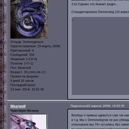
З.Ы Однако это бывает редко...
Отредактировано Demonolog (10 апреля,
0
Откуда:
Зеленодольск
Зарегистрирован
: 23 марта, 2009г.
Приглашений:
0
Сообщений:
334
Уважение:
[+13/-0]
Позитив:
[+7/-1]
Пол:
Мужской
Возраст:
34
[1991-08-17]
Провел на форуме:
8 дней 18 часов
Последний визит:
13 мая, 2014г. 15:01:40
Wearwolf
Поделиться
10 апреля, 2009г. 15:52:35
Чувствует Истину
Вообще я привык одеватся сам так как
и т.д. Мы с Demonolog'ом не раз убежд
откатывали мы 74+ остались без эквипа