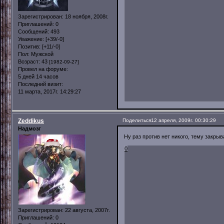
Зарегистрирован
: 18 ноября, 2008г.
Приглашений:
0
Сообщений:
493
Уважение:
[+39/-0]
Позитив:
[+11/-0]
Пол:
Мужской
Возраст:
43
[1982-09-27]
Провел на форуме:
5 дней 14 часов
Последний визит:
11 марта, 2017г. 14:29:27
Zeddikus
Поделиться
12 апреля, 2009г. 00:30:29
Надмозг
Ну раз против нет никого, тему закры
0
Зарегистрирован
: 22 августа, 2007г.
Приглашений:
0