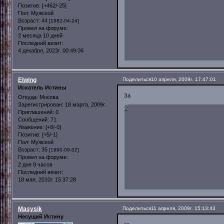
Позитив:
[+462/-25]
Пол:
Мужской
Возраст:
44
[1982-04-24]
Провел на форуме:
2 месяца 10 дней
Последний визит:
4 декабря, 2023г. 00:49:06
Elwing
Поделиться
10 апреля, 2009г. 17:47:01
Искатель Истины
За
Откуда:
Москва
Зарегистрирован
: 18 марта, 2009г.
0
Приглашений:
0
Сообщений:
71
Уважение:
[+8/-0]
Позитив:
[+5/-1]
Пол:
Мужской
Возраст:
35
[1990-09-02]
Провел на форуме:
2 дня 9 часов
Последний визит:
18 мая, 2010г. 15:37:28
Masysik
Поделиться
11 апреля, 2009г. 15:13:43
Несущий Истину