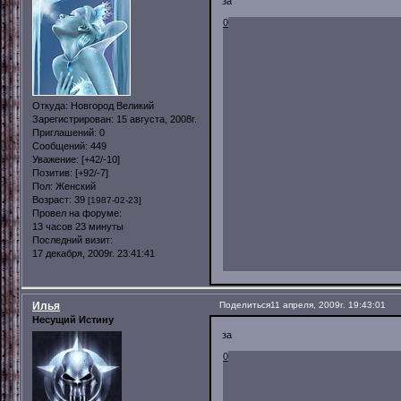
за
0
Откуда:
Новгород Великий
Зарегистрирован
: 15 августа, 2008г.
Приглашений:
0
Сообщений:
449
Уважение:
[+42/-10]
Позитив:
[+92/-7]
Пол:
Женский
Возраст:
39
[1987-02-23]
Провел на форуме:
13 часов 23 минуты
Последний визит:
17 декабря, 2009г. 23:41:41
Илья
Поделиться
11 апреля, 2009г. 19:43:01
Несущий Истину
за
0