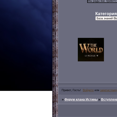
Категория
Привет, Гость!
Войдите
или
зарегистрир
»
Форум клана Истины
»
Вступлени