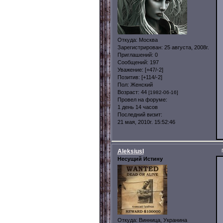
Откуда:
Москва
Зарегистрирован
: 25 августа, 2008г.
Приглашений:
0
Сообщений:
197
Уважение:
[+47/-2]
Позитив:
[+114/-2]
Пол:
Женский
Возраст:
44
[1982-06-16]
Провел на форуме:
1 день 14 часов
Последний визит:
21 мая, 2010г. 15:52:46
AleksiusI
Несущий Истину
Откуда:
Винница, Укранина