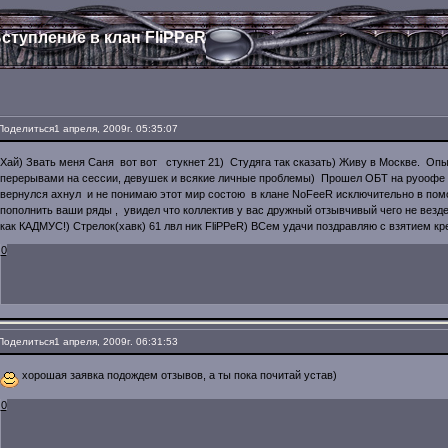
ступление в клан FliPPeR
Поделиться
1 апреля, 2009г. 05:35:07
Хай) Звать меня Саня вот вот стукнет 21) Студяга так сказать) Живу в Москве. Оп
перерывами на сессии, девушек и всякие личные проблемы) Прошел ОБТ на руоофе 
вернулся ахнул и не понимаю этот мир состою в клане NoFeeR исключительно в помо
пополнить ваши ряды , увидел что коллектив у вас дружный отзывчивый чего не везд
как КАДМУС!) Стрелок(хавк) 61 лвл ник FliPPeR) ВСем удачи поздравляю с взятием кре
0
Поделиться
1 апреля, 2009г. 06:31:53
хорошая заявка подождем отзывов, а ты пока почитай устав)
0