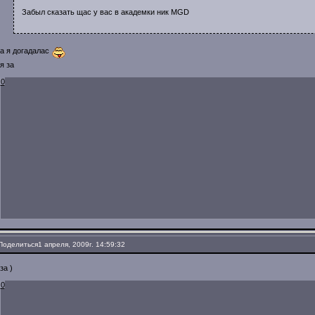
Забыл сказать щас у вас в академки ник MGD
а я догадалас
я за
0
Поделиться
1 апреля, 2009г. 14:59:32
за )
0