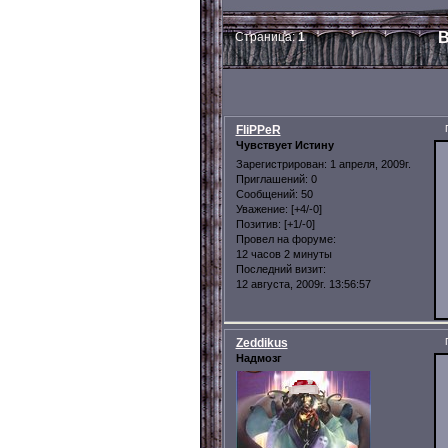
В
Страница:
1
FliPPeR
Чувствует Истину
Зарегистрирован
: 1 апреля, 2009г.
Приглашений:
0
Сообщений:
50
Уважение:
[+4/-0]
Позитив:
[+1/-0]
Провел на форуме:
12 часов 2 минуты
Последний визит:
12 августа, 2009г. 13:56:57
Zeddikus
Надмозг