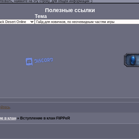
Полезные ссылки
Тема
уйтесь
.
е в клан
»
Вступление в клан FliPPeR