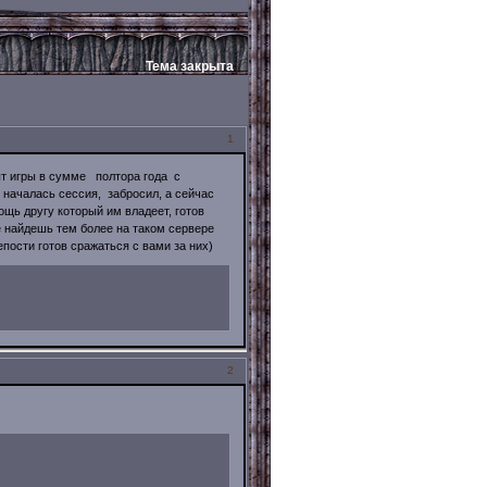
Тема закрыта
1
ыт игры в сумме полтора года с
началась сессия, забросил, а сейчас
щь другу который им владеет, готов
е найдешь тем более на таком сервере
пости готов сражаться с вами за них)
2