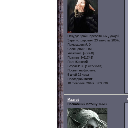
Откуда:
Край Серебрянных Дождей
Зарегистрирован
: 23 августа, 2007г.
Приглашений:
0
Сообщений:
1151
Уважение:
[+66/-0]
Позитив:
[+117/-1]
Пол:
Женский
Возраст:
39
[1987-08-04]
Провел на форуме:
5 дней 22 часа
Последний визит:
10 февраля, 2016г. 07:38:30
Maaret
Познавший Истину Тьмы