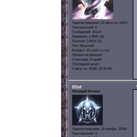
Зарегистрирован
: 22 августа, 2007г.
Приглашений:
0
Сообщений:
10124
Уважение:
[+869/-16]
Позитив:
[+803/-22]
Пол:
Мужской
Возраст:
42
[1983-11-18]
Провел на форуме:
5 месяцев 14 дней
Последний визит:
2 августа, 2026г. 20:33:40
Илья
Несущий Истину
Зарегистрирован
: 18 ноября, 2008г.
Приглашений:
0