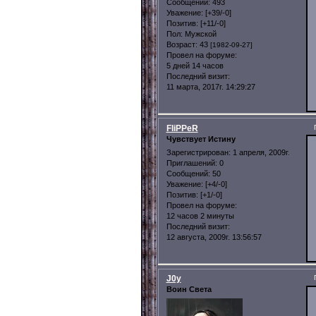
Сообщений:
493
Уважение:
[+39/-0]
Позитив:
[+11/-0]
Пол:
Мужской
Возраст:
43
[1982-09-27]
Провел на форуме:
5 дней 14 часов
Последний визит:
11 марта, 2017г. 14:29:27
FliPPeR
Чувствует Истину
Зарегистрирован
: 1 апреля, 2009г.
Приглашений:
0
Сообщений:
50
Уважение:
[+4/-0]
Позитив:
[+1/-0]
Провел на форуме:
12 часов 2 минуты
Последний визит:
12 августа, 2009г. 13:56:57
J0y
Воин Света