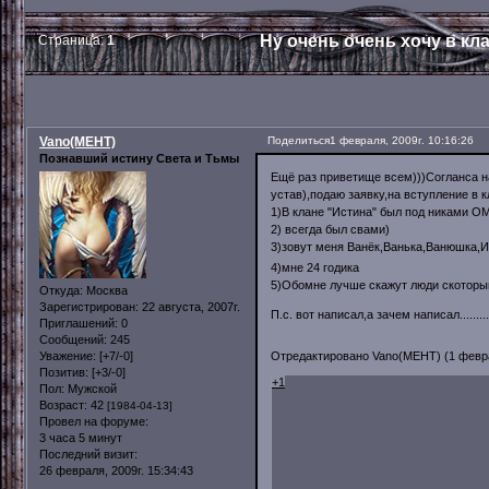
Ну очень очень хочу в кл
Страница:
1
Vano(MEHT)
Поделиться
1 февраля, 2009г. 10:16:26
Познавший истину Света и Тьмы
Ещё раз приветище всем)))Согланса н
устав),подаю заявку,на вступление в к
1)В клане "Истина" был под никами О
2) всегда был свами)
3)зовут меня Ванёк,Ванька,Ванюшка,Ив
4)мне 24 годика
5)Обомне лучше скажут люди скоторым
Откуда:
Москва
Зарегистрирован
: 22 августа, 2007г.
П.с. вот написал,а зачем написал.........
Приглашений:
0
Сообщений:
245
Отредактировано Vano(MEHT) (1 феврал
Уважение:
[+7/-0]
Позитив:
[+3/-0]
+1
Пол:
Мужской
Возраст:
42
[1984-04-13]
Провел на форуме:
3 часа 5 минут
Последний визит:
26 февраля, 2009г. 15:34:43