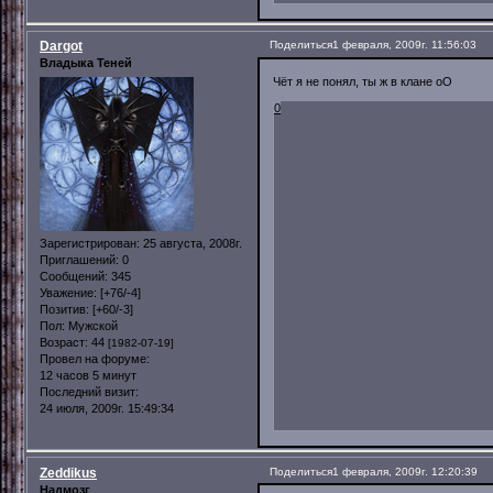
Dargot
Поделиться
1 февраля, 2009г. 11:56:03
Владыка Теней
Чёт я не понял, ты ж в клане оО
0
Зарегистрирован
: 25 августа, 2008г.
Приглашений:
0
Сообщений:
345
Уважение:
[+76/-4]
Позитив:
[+60/-3]
Пол:
Мужской
Возраст:
44
[1982-07-19]
Провел на форуме:
12 часов 5 минут
Последний визит:
24 июля, 2009г. 15:49:34
Zeddikus
Поделиться
1 февраля, 2009г. 12:20:39
Надмозг