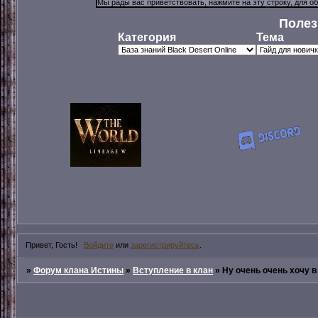
Полез
Категория
Тема
Привет, Гость!
Войдите
или
зарегистрируйтесь
.
»
Форум клана Истины
»
Вступление в клан
»
Ну очень очень хочу в