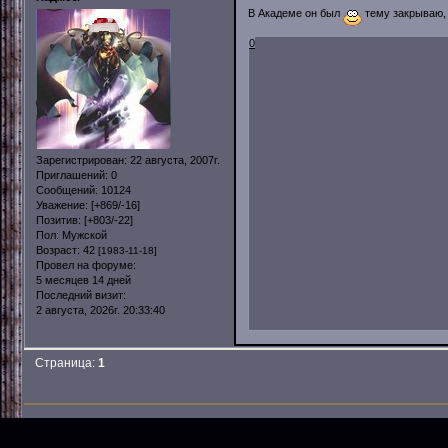
В Академе он был
тему закрываю, 
0
Зарегистрирован
: 22 августа, 2007г.
Приглашений:
0
Сообщений:
10124
Уважение:
[+869/-16]
Позитив:
[+803/-22]
Пол:
Мужской
Возраст:
42
[1983-11-18]
Провел на форуме:
5 месяцев 14 дней
Последний визит:
2 августа, 2026г. 20:33:40
Страница:
1