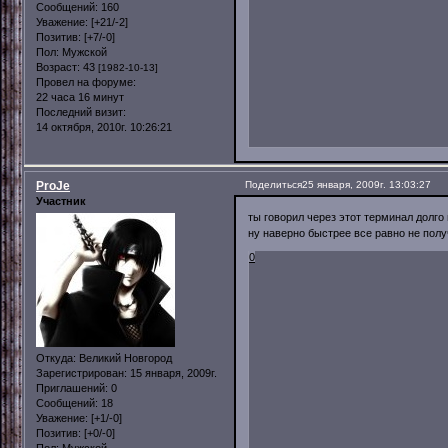
Сообщений:
160
Уважение:
[+21/-2]
Позитив:
[+7/-0]
Пол:
Мужской
Возраст:
43
[1982-10-13]
Провел на форуме:
22 часа 16 минут
Последний визит:
14 октября, 2010г. 10:26:21
ProJe
Поделиться
25 января, 2009г. 13:03:27
Участник
ты говорил через этот терминал долго иде
ну наверно быстрее все равно не получ
0
Откуда:
Великий Новгород
Зарегистрирован
: 15 января, 2009г.
Приглашений:
0
Сообщений:
18
Уважение:
[+1/-0]
Позитив:
[+0/-0]