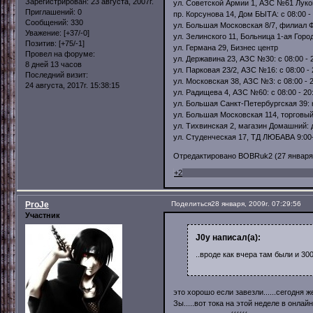
Зарегистрирован
: 23 августа, 2007г.
ул. Советской Армии 1, АЗС №61 Лукойл
Приглашений:
0
пр. Корсунова 14, Дом БЫТА: с 08:00 -
Сообщений:
330
ул. Большая Московская 8/7, филиал Фи
Уважение:
[+37/-0]
ул. Зелинского 11, Больница 1-ая Горо
Позитив:
[+75/-1]
ул. Германа 29, Бизнес центр
Провел на форуме:
ул. Державина 23, АЗС №30: с 08:00 - 
8 дней 13 часов
ул. Парковая 23/2, АЗС №16: с 08:00 - 
Последний визит:
ул. Московская 38, АЗС №3: с 08:00 - 
24 августа, 2017г. 15:38:15
ул. Радищева 4, АЗС №60: с 08:00 - 20
ул. Большая Санкт-Петербургская 39:
ул. Большая Московская 114, торговый
ул. Тихвинская 2, магазин Домашний: 
ул. Студенческая 17, ТД ЛЮБАВА 9:00
Отредактировано BOBRuk2 (27 января, 
+2
ProJe
Поделиться
28 января, 2009г. 07:29:56
Участник
J0y написал(а):
..вроде как вчера там были и 300 
это хорошо если завезли......сегодня же 
Зы.....вот тока на этой неделе в онлайн