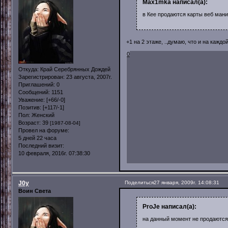
Max1mka написал(а):
в Кее продаются карты веб мани
+1 на 2 этаже, ..думаю, что и на каждой
0
Откуда:
Край Серебрянных Дождей
Зарегистрирован
: 23 августа, 2007г.
Приглашений:
0
Сообщений:
1151
Уважение:
[+66/-0]
Позитив:
[+117/-1]
Пол:
Женский
Возраст:
39
[1987-08-04]
Провел на форуме:
5 дней 22 часа
Последний визит:
10 февраля, 2016г. 07:38:30
J0y
Поделиться
27 января, 2009г. 14:08:31
Воин Света
ProJe написал(а):
на данный момент не продаются..