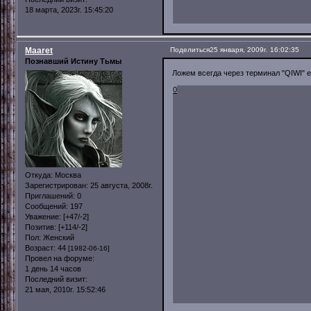
18 марта, 2023г. 15:45:20
Maaret
Поделиться
25 января, 2009г. 16:02:35
Познавший Истину Тьмы
Ложем всегда через терминал "QIWI" е
0
Откуда:
Москва
Зарегистрирован
: 25 августа, 2008г.
Приглашений:
0
Сообщений:
197
Уважение:
[+47/-2]
Позитив:
[+114/-2]
Пол:
Женский
Возраст:
44
[1982-06-16]
Провел на форуме:
1 день 14 часов
Последний визит:
21 мая, 2010г. 15:52:46