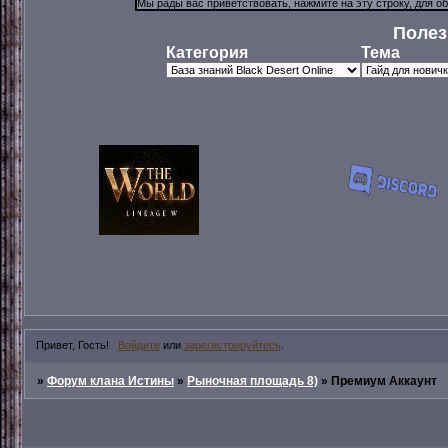
Полез
Категория
Тема
Привет, Гость!
Войдите
или
зарегистрируйтесь
.
»
Форум клана Истины
»
Рыночная площадь 8)
»
Премиум Аккаунт