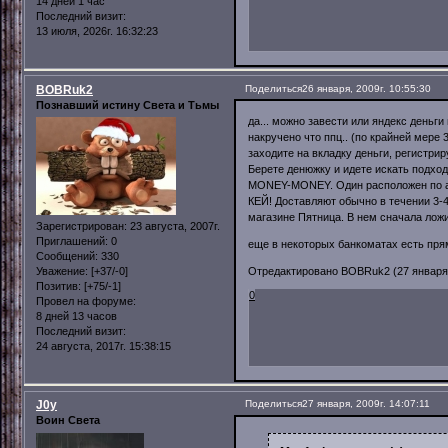
14 дней 1 час
Последний визит:
13 июля, 2026г. 16:32:23
BOBRuk2
Поделиться
26 января, 2009г. 10:55:30
Познавший истину Света и Тьмы
да... можно завести или яндекс деньг
накручено что ппц.. (по крайней мере 
заходите на вкладку деньги, регистри
Берете денюжку и идете искать подхо
MONEY-MONEY. Один расположен по ад
КЕЙ! Доставляют обычно в течении 3-4 
магазине Пятница. В нем сначала ложи
Зарегистрирован
: 23 августа, 2007г.
Приглашений:
0
еще в некоторых банкоматах есть пря
Сообщений:
330
Уважение:
[+37/-0]
Отредактировано BOBRuk2 (27 января, 
Позитив:
[+75/-1]
0
Провел на форуме:
8 дней 13 часов
Последний визит:
24 августа, 2017г. 15:38:15
J0y
Поделиться
27 января, 2009г. 14:07:11
Воин Света