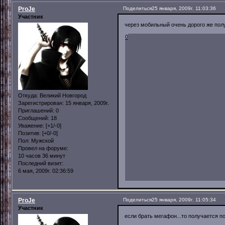
ProJe
Поделиться
25 января, 2009г. 11:03:36
Участник
через мобильный очень дорого же получ
0
Откуда:
Великий Новгород
Зарегистрирован
: 15 января, 2009г.
Приглашений:
0
Сообщений:
18
Уважение:
[+1/-0]
Позитив:
[+0/-0]
Пол:
Мужской
Провел на форуме:
10 часов 36 минут
Последний визит:
6 мая, 2009г. 02:36:59
ProJe
Поделиться
25 января, 2009г. 11:05:34
Участник
если брать мегафон...то получается пор