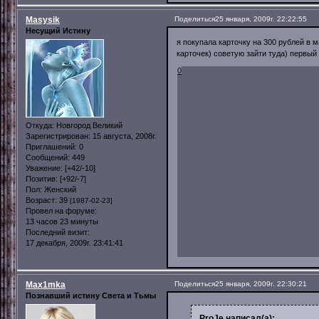
Masysik
Поделиться
25 января, 2009г. 22:22:55
Несущий Истину
я покупала карточку на 300 рублей в м
карточек) советую зайти туда) первый
0
Откуда:
Новгород Великий
Зарегистрирован
: 15 августа, 2008г.
Приглашений:
0
Сообщений:
449
Уважение:
[+42/-10]
Позитив:
[+92/-7]
Пол:
Женский
Возраст:
39
[1987-02-23]
Провел на форуме:
13 часов 23 минуты
Последний визит:
17 декабря, 2009г. 23:41:41
Max1mka
Поделиться
25 января, 2009г. 22:30:21
Познавший истину Света и Тьмы
ProJe написал(а):