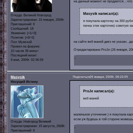
на данный момент не продаются....что 
Masysik написал(а):
Откуда:
Великий Новгород
Зарегистрирован
: 15 января, 2009г.
я покупала карточку на 300 рубл
Приглашений:
0
пачка этих карточек) советую за
Сообщений:
18
Уважение:
[+1/-0]
Позитив:
[+0/-0]
на сайте веб маней диез не указан...да
Пол:
Мужской
Провел на форуме:
Отредактировано ProJe (26 января, 200
10 часов 36 минут
Последний визит:
0
6 мая, 2009г. 02:36:59
Masysik
Поделиться
26 января, 2009г. 09:23:05
Несущий Истину
ProJe написал(а):
веб маней
маленькое уточнение ) я покупала кар
если уж будешь в той стороне можешь 
Откуда:
Новгород Великий
Зарегистрирован
: 15 августа, 2008г.
0
Приглашений:
0