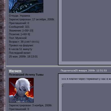
Откуда:
Украина
Зарегистрирован
: 17 октября, 2008г.
Приглашений:
0
Сообщений:
321
Уважение:
[+30/-10]
Позитив:
[+40/-9]
Пол:
Мужской
Возраст:
38
[1987-09-01]
Провел на форуме:
6 часов 51 минуту
Последний визит:
25 мая, 2009г. 18:13:01
Wargans
Поделиться
25 января, 2009г. 12:51:53
Познавший Истину Тьмы
эээ я платил через терминал у нас в м
0
Зарегистрирован
: 3 ноября, 2008г.
Приглашений:
0