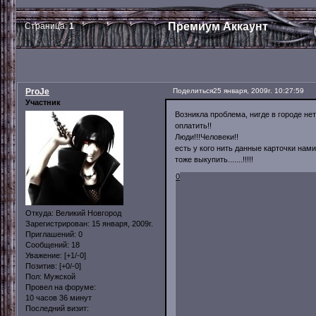
Премиум Аккаунт
Страница:
1
ProJe
Поделиться
25 января, 2009г. 10:27:59
Участник
Возникла проблема, нигде в городе нет
оплатить!!
Люди!!!Человеки!!
есть у кого нить данные карточки намина
тоже выкупить.......!!!!!
0
Откуда:
Великий Новгород
Зарегистрирован
: 15 января, 2009г.
Приглашений:
0
Сообщений:
18
Уважение:
[+1/-0]
Позитив:
[+0/-0]
Пол:
Мужской
Провел на форуме:
10 часов 36 минут
Последний визит: