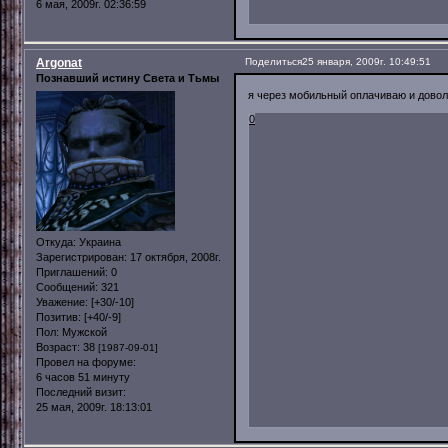
6 мая, 2009г. 02:36:59
Argonat
Поделиться
25 января, 2009г. 10:49:51
Познавший истину Света и Тьмы
я через мобильный оплачиваю и дово
0
Откуда:
Украина
Зарегистрирован
: 17 октября, 2008г.
Приглашений:
0
Сообщений:
321
Уважение:
[+30/-10]
Позитив:
[+40/-9]
Пол:
Мужской
Возраст:
38
[1987-09-01]
Провел на форуме:
6 часов 51 минуту
Последний визит:
25 мая, 2009г. 18:13:01