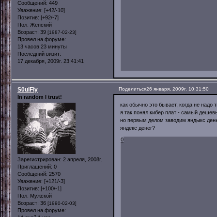
Сообщений:
449
Уважение:
[+42/-10]
Позитив:
[+92/-7]
Пол:
Женский
Возраст:
39
[1987-02-23]
Провел на форуме:
13 часов 23 минуты
Последний визит:
17 декабря, 2009г. 23:41:41
S0ulFly
Поделиться
26 января, 2009г. 10:31:50
In random I trust!
как обычно это бывает, когда не надо 
я так понял кибер плат - самый дешев
но первым делом заводим яндыкс день
яндекс денег?
0
Зарегистрирован
: 2 апреля, 2008г.
Приглашений:
0
Сообщений:
2570
Уважение:
[+121/-3]
Позитив:
[+100/-1]
Пол:
Мужской
Возраст:
36
[1990-02-03]
Провел на форуме: