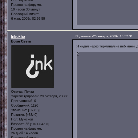
Пол:
Мужской
Провел на форуме:
10 часов 36 минут
Последний визит:
6 мая, 2009г. 02:36:59
Inkokhe
Поделиться
25 января, 2009г. 15:52:31
Воин Света
Я кидал через терминал на веб мани, д
0
Откуда:
Пенза
Зарегистрирован
: 29 октября, 2008г.
Приглашений:
0
Сообщений:
1120
Уважение:
[+60/-3]
Позитив:
[+33/-0]
Пол:
Мужской
Возраст:
35
[1991-04-19]
Провел на форуме:
26 дней 14 часов
Последний визит: