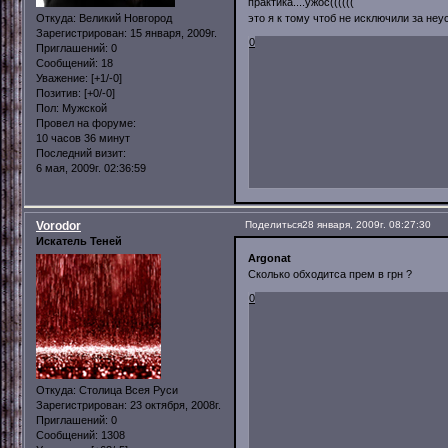
практика....ужос((((((
Откуда:
Великий Новгород
это я к тому чтоб не исключили за неу
Зарегистрирован
: 15 января, 2009г.
0
Приглашений:
0
Сообщений:
18
Уважение:
[+1/-0]
Позитив:
[+0/-0]
Пол:
Мужской
Провел на форуме:
10 часов 36 минут
Последний визит:
6 мая, 2009г. 02:36:59
Vorodor
Поделиться
28 января, 2009г. 08:27:30
Искатель Теней
Argonat
Сколько обходитса прем в грн ?
0
Откуда:
Столица Всея Руси
Зарегистрирован
: 23 октября, 2008г.
Приглашений:
0
Сообщений:
1308