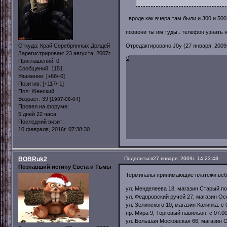
..вроде как вчера там были и 300 и 500.
позвони ты им туды.. телефон узнать 
Откуда:
Край Серебрянных Дождей
Отредактировано J0y (27 января, 2009г
Зарегистрирован
: 23 августа, 2007г.
0
Приглашений:
0
Сообщений:
1151
Уважение:
[+66/-0]
Позитив:
[+117/-1]
Пол:
Женский
Возраст:
39
[1987-08-04]
Провел на форуме:
5 дней 22 часа
Последний визит:
10 февраля, 2016г. 07:38:30
BOBRuk2
Поделиться
27 января, 2009г. 14:23:48
Познавший истину Света и Тьмы
Терминалы принимающие платежи вебм
ул. Менделеева 18, магазин Старый порт:
ул. Федоровский ручей 27, магазин Осе
ул. Зелинского 10, магазин Калинка: с 0
пр. Мира 9, Торговый павильон: с 07:00
ул. Большая Московская 66, магазин 