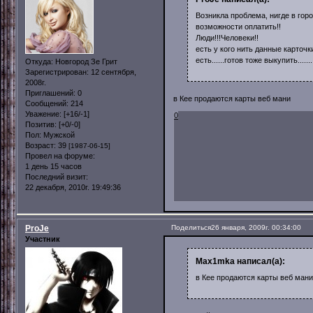
Возникла проблема, нигде в горо
возможности оплатить!!
Люди!!!Человеки!!
есть у кого нить данные карточки
есть......готов тоже выкупить.......!
Откуда:
Новгород Зе Грит
Зарегистрирован
: 12 сентября,
2008г.
Приглашений:
0
в Кее продаются карты веб мани
Сообщений:
214
Уважение:
[+16/-1]
0
Позитив:
[+0/-0]
Пол:
Мужской
Возраст:
39
[1987-06-15]
Провел на форуме:
1 день 15 часов
Последний визит:
22 декабря, 2010г. 19:49:36
ProJe
Поделиться
26 января, 2009г. 00:34:00
Участник
Max1mka написал(а):
в Кее продаются карты веб мани