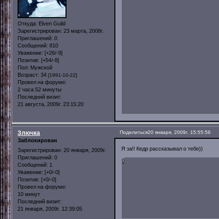
Откуда:
Elven Guild
Зарегистрирован
: 23 марта, 2008г.
Приглашений:
0
Сообщений:
810
Уважение:
[+26/-9]
Позитив:
[+54/-8]
Пол:
Мужской
Возраст:
34
[1991-10-22]
Провел на форуме:
2 часа 52 минуты
Последний визит:
21 августа, 2009г. 23:15:20
Злючка
Поделиться
20 января, 2009г. 15:55:56
Заблокирован
Я за!! Кедр рассказывал о тебе))
Зарегистрирован
: 20 января, 2009г.
Приглашений:
0
0
Сообщений:
1
Уважение:
[+0/-0]
Позитив:
[+0/-0]
Провел на форуме:
10 минут
Последний визит:
21 января, 2009г. 12:39:05