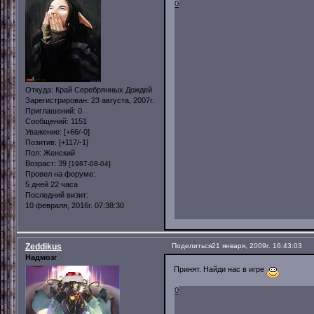
0
Откуда:
Край Серебрянных Дождей
Зарегистрирован
: 23 августа, 2007г.
Приглашений:
0
Сообщений:
1151
Уважение:
[+66/-0]
Позитив:
[+117/-1]
Пол:
Женский
Возраст:
39
[1987-08-04]
Провел на форуме:
5 дней 22 часа
Последний визит:
10 февраля, 2016г. 07:38:30
Zeddikus
Поделиться
21 января, 2009г. 16:43:03
Надмозг
Принят. Найди нас в игре
0