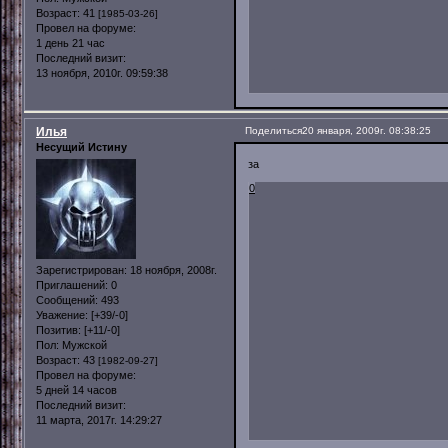
Возраст:
41
[1985-03-26]
Провел на форуме:
1 день 21 час
Последний визит:
13 ноября, 2010г. 09:59:38
Илья
Поделиться
20 января, 2009г. 08:38:25
Несущий Истину
за
0
Зарегистрирован
: 18 ноября, 2008г.
Приглашений:
0
Сообщений:
493
Уважение:
[+39/-0]
Позитив:
[+11/-0]
Пол:
Мужской
Возраст:
43
[1982-09-27]
Провел на форуме:
5 дней 14 часов
Последний визит:
11 марта, 2017г. 14:29:27