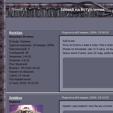
Заявка на вступление
Страница:
1
RockSan
Поделиться
19 января, 2009г. 23:06:53
Искатель Истины
Хай всем.
Откуда:
Украина
Хочу вступить к вам в клан. Ник в игре
Зарегистрирован
: 19 января, 2009г.
Играю по вечерам, где-то 3 часа, по 
Приглашений:
0
Сообщений:
90
Звать меня Санёк, мне 22 года, рабо
Уважение:
[+5/-0]
0
Позитив:
[+4/-0]
Пол:
Мужской
Возраст:
39
[1986-09-26]
Провел на форуме:
1 день 13 часов
Последний визит:
17 мая, 2010г. 01:02:29
Zeddikus
Поделиться
19 января, 2009г. 23:10:25
Надмозг
привет, расскажите чего бы вы хотели 
0