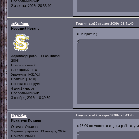
Последний визит:
2 августа, 2026г. 20:33:40
-=Stefan=-
Поделиться
19 января, 2009г. 23:41:40
Несущий Истину
я не против )
0
Зарегистрирован
: 14 сентября,
2008г.
Приглашений:
0
Сообщений:
410
Уважение:
[+32/-1]
Позитив:
[+4/-0]
Провел на форуме:
4 дня 17 часов
Последний визит:
3 ноября, 2013г. 10:39:39
RockSan
Поделиться
19 января, 2009г. 23:43:45
Искатель Истины
в 18:00 по москве я еще на работе, у 
Откуда:
Украина
Зарегистрирован
: 19 января, 2009г.
0
Приглашений:
0