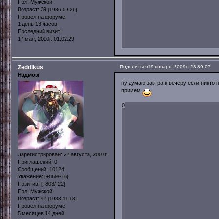
Пол:
Мужской
Возраст:
39
[1986-09-26]
Провел на форуме:
1 день 13 часов
Последний визит:
17 мая, 2010г. 01:02:29
Zeddikus
Поделиться
19 января, 2009г. 23:39:07
Надмозг
ну думаю завтра к вечеру если никто 
примем
0
Зарегистрирован
: 22 августа, 2007г.
Приглашений:
0
Сообщений:
10124
Уважение:
[+869/-16]
Позитив:
[+803/-22]
Пол:
Мужской
Возраст:
42
[1983-11-18]
Провел на форуме:
5 месяцев 14 дней