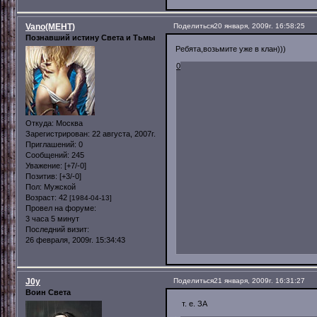
Vano(MEHT)
Поделиться
20 января, 2009г. 16:58:25
Познавший истину Света и Тьмы
Ребята,возьмите уже в клан)))
0
Откуда:
Москва
Зарегистрирован
: 22 августа, 2007г.
Приглашений:
0
Сообщений:
245
Уважение:
[+7/-0]
Позитив:
[+3/-0]
Пол:
Мужской
Возраст:
42
[1984-04-13]
Провел на форуме:
3 часа 5 минут
Последний визит:
26 февраля, 2009г. 15:34:43
J0y
Поделиться
21 января, 2009г. 16:31:27
Воин Света
т. е. ЗА