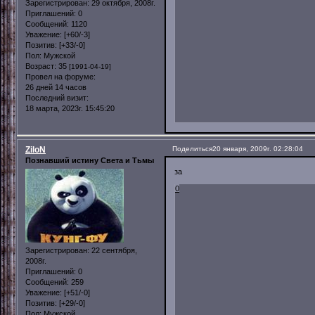
Зарегистрирован
: 29 октября, 2008г.
Приглашений:
0
Сообщений:
1120
Уважение:
[+60/-3]
Позитив:
[+33/-0]
Пол:
Мужской
Возраст:
35
[1991-04-19]
Провел на форуме:
26 дней 14 часов
Последний визит:
18 марта, 2023г. 15:45:20
ZiloN
Поделиться
20 января, 2009г. 02:28:04
Познавший истину Света и Тьмы
за
0
Зарегистрирован
: 22 сентября,
2008г.
Приглашений:
0
Сообщений:
259
Уважение:
[+51/-0]
Позитив:
[+29/-0]
Пол:
Мужской