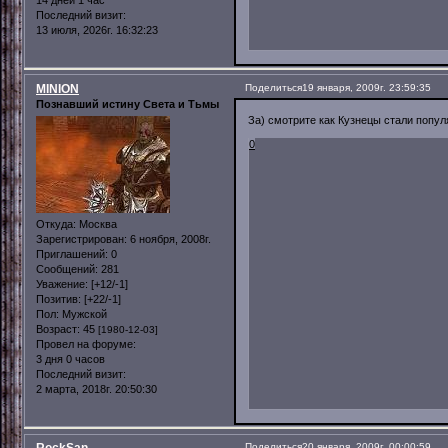
14 дней 1 час
Последний визит:
13 июля, 2026г. 16:32:23
MINION
Поделиться
19 января, 2009г. 23:59:35
Познавший истину Света и Тьмы
За) смотрите как Кузнецы стали попул
0
Откуда:
Москва
Зарегистрирован
: 6 ноября, 2008г.
Приглашений:
0
Сообщений:
281
Уважение:
[+12/-1]
Позитив:
[+22/-1]
Пол:
Мужской
Возраст:
45
[1980-12-03]
Провел на форуме:
3 дня 0 часов
Последний визит:
2 марта, 2018г. 20:50:30
Поделиться
20 января, 2009г. 00:00:59