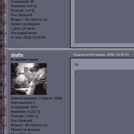
Сообщений:
90
Уважение:
[+5/-0]
Позитив:
[+4/-0]
Пол:
Мужской
Возраст:
39
[1986-09-26]
Провел на форуме:
1 день 13 часов
Последний визит:
17 мая, 2010г. 01:02:29
S0ulFly
Поделиться
19 января, 2009г. 23:52:53
In random I trust!
За
0
Зарегистрирован
: 2 апреля, 2008г.
Приглашений:
0
Сообщений:
2570
Уважение:
[+121/-3]
Позитив:
[+100/-1]
Пол:
Мужской
Возраст:
36
[1990-02-03]
Провел на форуме: