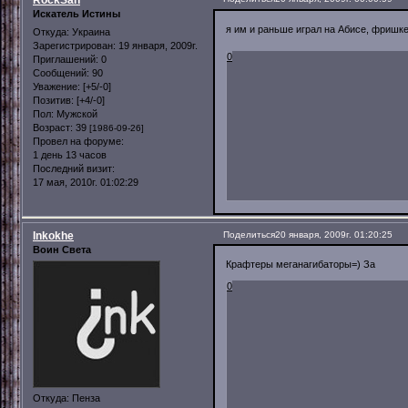
RockSan
Искатель Истины
я им и раньше играл на Абисе, фришке
Откуда:
Украина
Зарегистрирован
: 19 января, 2009г.
0
Приглашений:
0
Сообщений:
90
Уважение:
[+5/-0]
Позитив:
[+4/-0]
Пол:
Мужской
Возраст:
39
[1986-09-26]
Провел на форуме:
1 день 13 часов
Последний визит:
17 мая, 2010г. 01:02:29
Inkokhe
Поделиться
20 января, 2009г. 01:20:25
Воин Света
Крафтеры меганагибаторы=) За
0
Откуда:
Пенза