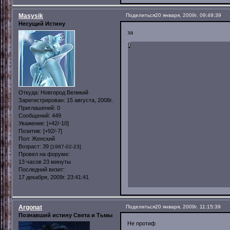
Masysik
Поделиться
20 января, 2009г. 09:49:39
Несущий Истину
за
0
Откуда:
Новгород Великий
Зарегистрирован
: 15 августа, 2008г.
Приглашений:
0
Сообщений:
449
Уважение:
[+42/-10]
Позитив:
[+92/-7]
Пол:
Женский
Возраст:
39
[1987-02-23]
Провел на форуме:
13 часов 23 минуты
Последний визит:
17 декабря, 2009г. 23:41:41
Argonat
Поделиться
20 января, 2009г. 11:15:39
Познавший истину Света и Тьмы
Не протиф