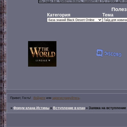
Полез
Категория
Тема
Привет, Гость!
Войдите
или
зарегистрируйтесь
.
»
Форум клана Истины
»
Вступление в клан
»
Заявка на вступление