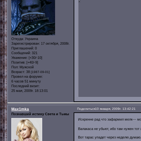
0
Откуда:
Украина
Зарегистрирован
: 17 октября, 2008г.
Приглашений:
0
Сообщений:
321
Уважение:
[+30/-10]
Позитив:
[+40/-9]
Пол:
Мужской
Возраст:
38
[1987-09-01]
Провел на форуме:
6 часов 51 минуту
Последний визит:
25 мая, 2009г. 18:13:01
Max1mka
Поделиться
10 января, 2009г. 13:42:21
Познавший истину Света и Тьмы
Искренне рад что зафармил мелк--- м
Валакаса не убьют, ибо там нужен тот 
Вот тарас упадет через неделю думаю