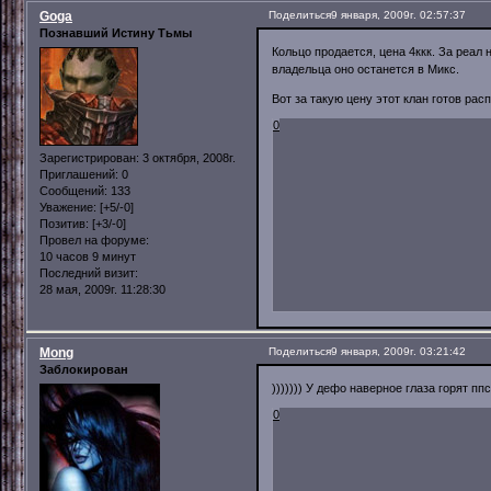
Goga
Поделиться
9 января, 2009г. 02:57:37
Познавший Истину Тьмы
Кольцо продается, цена 4ккк. За реал 
владельца оно останется в Микс.
Вот за такую цену этот клан готов рас
0
Зарегистрирован
: 3 октября, 2008г.
Приглашений:
0
Сообщений:
133
Уважение:
[+5/-0]
Позитив:
[+3/-0]
Провел на форуме:
10 часов 9 минут
Последний визит:
28 мая, 2009г. 11:28:30
Mong
Поделиться
9 января, 2009г. 03:21:42
Заблокирован
))))))) У дефо наверное глаза горят п
0