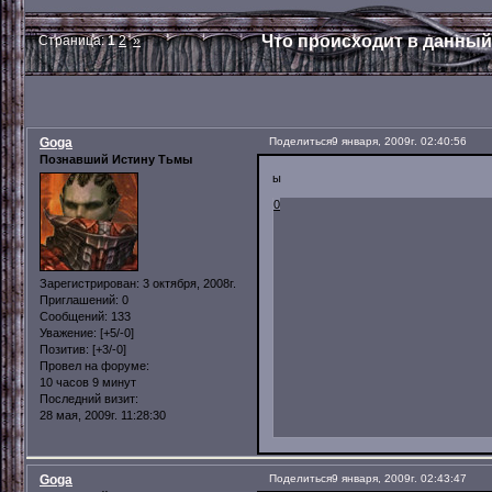
Что происходит в данный
Страница:
1
2
»
Goga
Поделиться
9 января, 2009г. 02:40:56
Познавший Истину Тьмы
ы
0
Зарегистрирован
: 3 октября, 2008г.
Приглашений:
0
Сообщений:
133
Уважение:
[+5/-0]
Позитив:
[+3/-0]
Провел на форуме:
10 часов 9 минут
Последний визит:
28 мая, 2009г. 11:28:30
Goga
Поделиться
9 января, 2009г. 02:43:47