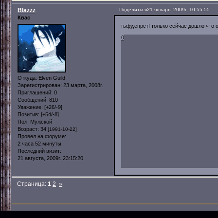
Blazzz
Поделиться
21 января, 2009г. 10:55:55
Квас
тьфу,епрст! только сейчас дошло что
0
Откуда:
Elven Guild
Зарегистрирован
: 23 марта, 2008г.
Приглашений:
0
Сообщений:
810
Уважение:
[+26/-9]
Позитив:
[+54/-8]
Пол:
Мужской
Возраст:
34
[1991-10-22]
Провел на форуме:
2 часа 52 минуты
Последний визит:
21 августа, 2009г. 23:15:20
Страница:
1
2
»