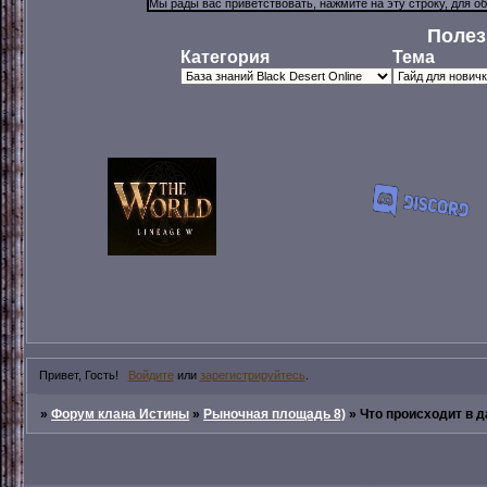
Полез
Категория
Тема
Привет, Гость!
Войдите
или
зарегистрируйтесь
.
»
Форум клана Истины
»
Рыночная площадь 8)
»
Что происходит в 