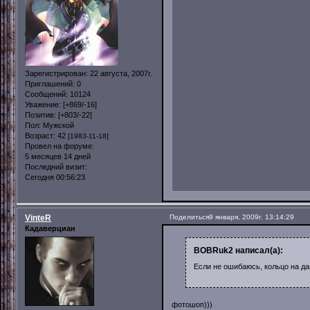
Зарегистрирован
: 22 августа, 2007г.
Приглашений:
0
Сообщений:
10124
Уважение:
[+869/-16]
Позитив:
[+803/-22]
Пол:
Мужской
Возраст:
42
[1983-11-18]
Провел на форуме:
5 месяцев 14 дней
Последний визит:
Сегодня 00:56:23
VinteR
Поделиться
9 января, 2009г. 13:14:29
Кадаверциан
BOBRuk2 написал(а):
Если не ошибаюсь, кольцо на да
фотошоп)))