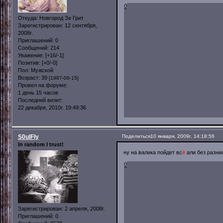
0
Откуда:
Новгород Зе Грит
Зарегистрирован
: 12 сентября,
2008г.
Приглашений:
0
Сообщений:
214
Уважение:
[+16/-1]
Позитив:
[+0/-0]
Пол:
Мужской
Возраст:
39
[1987-06-15]
Провел на форуме:
1 день 15 часов
Последний визит:
22 декабря, 2010г. 19:49:36
S0ulFly
Поделиться
10 января, 2009г. 14:18:56
In random I trust!
ну на валика пойдет вс
ё
али без разни
0
Зарегистрирован
: 2 апреля, 2008г.
Приглашений:
0