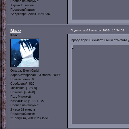
Провел на форуме:
1 день 15 часов
Последний визит:
22 декабря, 2010г. 19:49:36
Blazzz
Поделиться
21 января, 2009г. 10:54:54
Квас
вроде парень симпотный,но это фото 
0
Откуда:
Elven Guild
Зарегистрирован
: 23 марта, 2008г.
Приглашений:
0
Сообщений:
810
Уважение:
[+26/-9]
Позитив:
[+54/-8]
Пол:
Мужской
Возраст:
34
[1991-10-22]
Провел на форуме:
2 часа 52 минуты
Последний визит:
21 августа, 2009г. 23:15:20