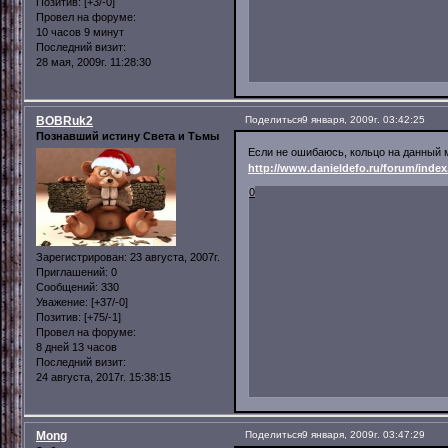
Позитив:
[+3/-0]
Провел на форуме:
10 часов 9 минут
Последний визит:
28 мая, 2009г. 11:28:30
BOBRuk2
Поделиться
9 января, 2009г. 03:42:25
Познавший истину Света и Тьмы
Если не ошибаюсь, кольцо на данный м
http://www.danieldefo.ru/forum/ind
0
Зарегистрирован
: 23 августа, 2007г.
Приглашений:
0
Сообщений:
330
Уважение:
[+37/-0]
Позитив:
[+75/-1]
Провел на форуме:
8 дней 13 часов
Последний визит:
24 августа, 2017г. 15:38:15
Mong
Поделиться
9 января, 2009г. 03:47:29