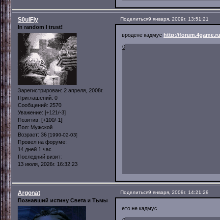
S0ulFly
Поделиться
9 января, 2009г. 13:51:21
In random I trust!
вродене кадмус
http://forum.4game.r
0
Зарегистрирован
: 2 апреля, 2008г.
Приглашений:
0
Сообщений:
2570
Уважение:
[+121/-3]
Позитив:
[+100/-1]
Пол:
Мужской
Возраст:
36
[1990-02-03]
Провел на форуме:
14 дней 1 час
Последний визит:
13 июля, 2026г. 16:32:23
Argonat
Поделиться
9 января, 2009г. 14:21:29
Познавший истину Света и Тьмы
ето не кадмус