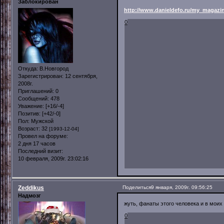
Заблокирован
http://www.danieldefo.ru/my_magazin
0
Откуда:
В.Новгород
Зарегистрирован
: 12 сентября,
2008г.
Приглашений:
0
Сообщений:
478
Уважение:
[+16/-4]
Позитив:
[+42/-0]
Пол:
Мужской
Возраст:
32
[1993-12-04]
Провел на форуме:
2 дня 17 часов
Последний визит:
10 февраля, 2009г. 23:02:16
Zeddikus
Поделиться
9 января, 2009г. 09:56:25
Надмозг
жуть, фанаты этого человека и в моих 
0