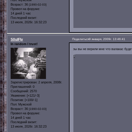
Пол:
Мужской
Возраст:
36
[1990-02-03]
Провел на форуме:
14 дней 1 час
Последний визит:
13 июля, 2026г. 16:32:23
S0ulFly
Поделиться
9 января, 2009г. 13:46:41
In random I trust!
зы вы не верили мне что валакас буде
0
Зарегистрирован
: 2 апреля, 2008г.
Приглашений:
0
Сообщений:
2570
Уважение:
[+121/-3]
Позитив:
[+100/-1]
Пол:
Мужской
Возраст:
36
[1990-02-03]
Провел на форуме:
14 дней 1 час
Последний визит:
13 июля, 2026г. 16:32:23