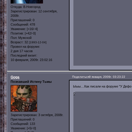
Откуда:
В.Новгород
Зарегистрирован
: 12 сентября,
2008г.
Приглашений:
0
Сообщений:
478
Уважение:
[+16/-4]
Позитив:
[+42/-0]
Пол:
Мужской
Возраст:
32
[1993-12-04]
Провел на форуме:
2 дня 17 часов
Последний визит:
10 февраля, 2009г. 23:02:16
Goga
Поделиться
9 января, 2009г. 03:23:22
Познавший Истину Тьмы
Ыыы....Как писали на форуме "У Дефо
0
Зарегистрирован
: 3 октября, 2008г.
Приглашений:
0
Сообщений:
133
Уважение:
[+5/-0]