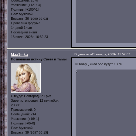
Сообщений:
2570
Уважение:
[+121/-3]
Позитив:
[+100/-1]
Пол:
Мужской
Возраст:
36
[1990-02-03]
Провел на форуме:
14 дней 1 час
Последний визит:
13 июля, 2026г. 16:32:23
Max1mka
Поделиться
11 января, 2009г. 11:57:07
Познавший истину Света и Тьмы
И толку , килл рес будет 100%.
0
Откуда:
Новгород Зе Грит
Зарегистрирован
: 12 сентября,
2008г.
Приглашений:
0
Сообщений:
214
Уважение:
[+16/-1]
Позитив:
[+0/-0]
Пол:
Мужской
Возраст:
39
[1987-06-15]