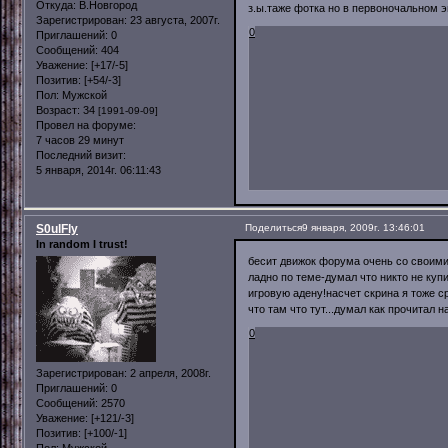
Откуда:
В.Новгород
з.ы.таже фотка но в первоночальном 
Зарегистрирован
: 23 августа, 2007г.
0
Приглашений:
0
Сообщений:
404
Уважение:
[+17/-5]
Позитив:
[+54/-3]
Пол:
Мужской
Возраст:
34
[1991-09-09]
Провел на форуме:
7 часов 29 минут
Последний визит:
5 января, 2014г. 06:11:43
S0ulFly
Поделиться
9 января, 2009г. 13:46:01
In random I trust!
бесит движок форума очень со своими я
ладно по теме-думал что никто не купи
игровую адену!насчет скрина я тоже с
что там что тут...думал как прочитал 
0
Зарегистрирован
: 2 апреля, 2008г.
Приглашений:
0
Сообщений:
2570
Уважение:
[+121/-3]
Позитив:
[+100/-1]