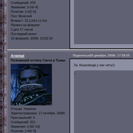
Сообщений:
478
Уважение:
[+16/-4]
Позитив:
[+42/-0]
Пол:
Мужской
Возраст:
32
[1993-12-04]
Провел на форуме:
2 дня 17 часов
Последний визит:
10 февраля, 2009г. 23:02:16
Argonat
Поделиться
29 декабря, 2008г. 17:59:05
Познавший истину Света и Тьмы
За. Кошковода у нас нету))
0
Откуда:
Украина
Зарегистрирован
: 17 октября, 2008г.
Приглашений:
0
Сообщений:
321
Уважение:
[+30/-10]
Позитив:
[+40/-9]