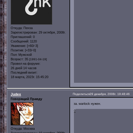
Откуда:
Пенза
Зарегистрирован
: 29 октября, 2008г.
Приглашений:
0
Сообщений:
1120
Уважение:
[+60/-3]
Позитив:
[+33/-0]
Пол:
Мужской
Возраст:
35
[1991-04-19]
Провел на форуме:
26 дней 14 часов
Последний визит:
18 марта, 2023г. 15:45:20
Judex
Поделиться
29 декабря, 2008г. 19:48:46
Говорящий Правду
за. warlock нужен.
0
Откуда:
Москва