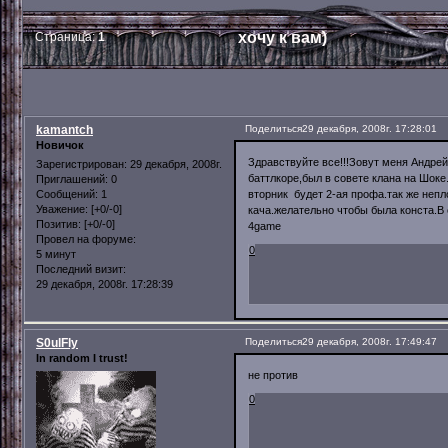
хочу к вам)
Страница:
1
kamantch
Поделиться
29 декабря, 2008г. 17:28:01
Новичок
Здравствуйте все!!!Зовут меня Андрей,
Зарегистрирован
: 29 декабря, 2008г.
баттлкоре,был в совете клана на Шоке
Приглашений:
0
вторник будет 2-ая профа.так же непл
Сообщений:
1
Уважение:
[+0/-0]
кача.желательно чтобы была конста.В
Позитив:
[+0/-0]
4game
Провел на форуме:
0
5 минут
Последний визит:
29 декабря, 2008г. 17:28:39
S0ulFly
Поделиться
29 декабря, 2008г. 17:49:47
In random I trust!
не против
0