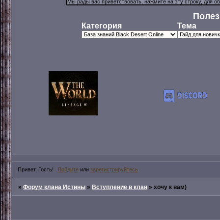
Полез
Категория
Тема
Привет, Гость!
Войдите
или
зарегистрируйтесь
.
»
Форум клана Истины
»
Вступление в клан
»
хочу к вам)