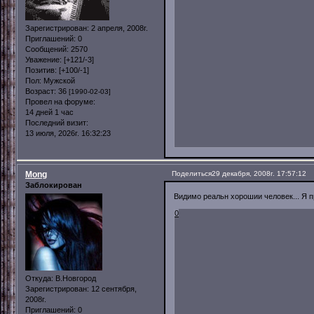
Зарегистрирован
: 2 апреля, 2008г.
Приглашений:
0
Сообщений:
2570
Уважение:
[+121/-3]
Позитив:
[+100/-1]
Пол:
Мужской
Возраст:
36
[1990-02-03]
Провел на форуме:
14 дней 1 час
Последний визит:
13 июля, 2026г. 16:32:23
Mong
Поделиться
29 декабря, 2008г. 17:57:12
Заблокирован
Видимо реальн хорошии человек... Я п
0
Откуда:
В.Новгород
Зарегистрирован
: 12 сентября,
2008г.
Приглашений:
0