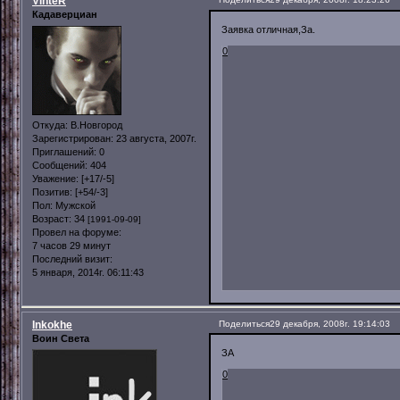
VinteR
Кадаверциан
Заявка отличная,За.
0
Откуда:
В.Новгород
Зарегистрирован
: 23 августа, 2007г.
Приглашений:
0
Сообщений:
404
Уважение:
[+17/-5]
Позитив:
[+54/-3]
Пол:
Мужской
Возраст:
34
[1991-09-09]
Провел на форуме:
7 часов 29 минут
Последний визит:
5 января, 2014г. 06:11:43
Inkokhe
Поделиться
29 декабря, 2008г. 19:14:03
Воин Света
ЗА
0