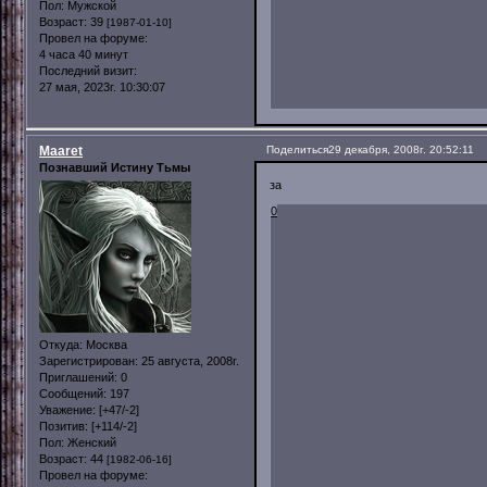
Пол:
Мужской
Возраст:
39
[1987-01-10]
Провел на форуме:
4 часа 40 минут
Последний визит:
27 мая, 2023г. 10:30:07
Maaret
Поделиться
29 декабря, 2008г. 20:52:11
Познавший Истину Тьмы
за
0
Откуда:
Москва
Зарегистрирован
: 25 августа, 2008г.
Приглашений:
0
Сообщений:
197
Уважение:
[+47/-2]
Позитив:
[+114/-2]
Пол:
Женский
Возраст:
44
[1982-06-16]
Провел на форуме: