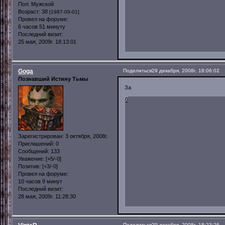
Пол:
Мужской
Возраст:
38
[1987-09-01]
Провел на форуме:
6 часов 51 минуту
Последний визит:
25 мая, 2009г. 18:13:01
Goga
Поделиться
29 декабря, 2008г. 18:06:02
Познавший Истину Тьмы
За
0
Зарегистрирован
: 3 октября, 2008г.
Приглашений:
0
Сообщений:
133
Уважение:
[+5/-0]
Позитив:
[+3/-0]
Провел на форуме:
10 часов 9 минут
Последний визит:
28 мая, 2009г. 11:28:30
Поделиться
29 декабря, 2008г. 18:23:26