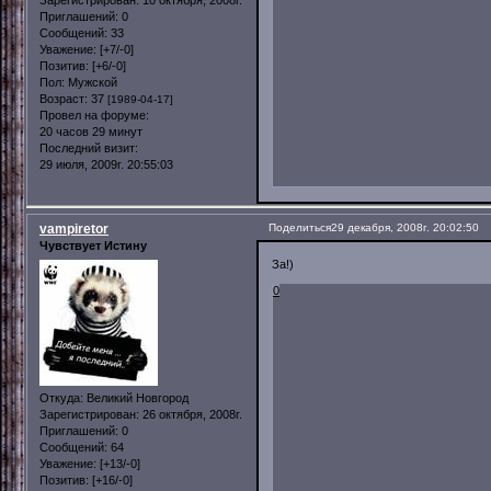
Зарегистрирован
: 10 октября, 2008г.
Приглашений:
0
Сообщений:
33
Уважение:
[+7/-0]
Позитив:
[+6/-0]
Пол:
Мужской
Возраст:
37
[1989-04-17]
Провел на форуме:
20 часов 29 минут
Последний визит:
29 июля, 2009г. 20:55:03
vampiretor
Поделиться
29 декабря, 2008г. 20:02:50
Чувствует Истину
За!)
0
Откуда:
Великий Новгород
Зарегистрирован
: 26 октября, 2008г.
Приглашений:
0
Сообщений:
64
Уважение:
[+13/-0]
Позитив:
[+16/-0]