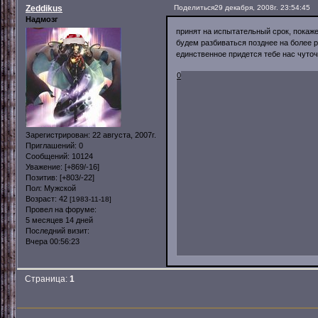
Zeddikus
Поделиться
29 декабря, 2008г. 23:54:45
Надмозг
принят на испытательный срок, покажеш
будем разбиваться позднее на более р
единственное придется тебе нас чуточ
0
Зарегистрирован
: 22 августа, 2007г.
Приглашений:
0
Сообщений:
10124
Уважение:
[+869/-16]
Позитив:
[+803/-22]
Пол:
Мужской
Возраст:
42
[1983-11-18]
Провел на форуме:
5 месяцев 14 дней
Последний визит:
Вчера 00:56:23
Страница:
1