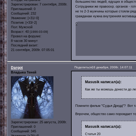
большинство людей, едущих в общест
Зарегистрирован
: 7 сентября, 2008г.
Сотрудники же правоохр. органов - гот
Приглашений:
0
не те 2-3 мужчины которые стояли ряд
Сообщений:
232
гражданам нужна внутренняя мотиваци
Уважение:
[+31/-0]
Позитив:
[+33/-2]
0
Пол:
Мужской
Возраст:
40
[1986-03-09]
Провел на форуме:
8 часов 30 минут
Последний визит:
21 сентября, 2009г. 07:05:01
Dargot
Поделиться
16 декабря, 2008г. 14:07:11
Владыка Теней
Masusik написал(а):
Как же ты можешь донести до лю
Помните фильм "Судья Дредд"? Вот та
Впрочем, общество само порождает то
Зарегистрирован
: 25 августа, 2008г.
Masusik написал(а):
Приглашений:
0
Сообщений:
345
Статья 20
Уважение:
[+76/-4]