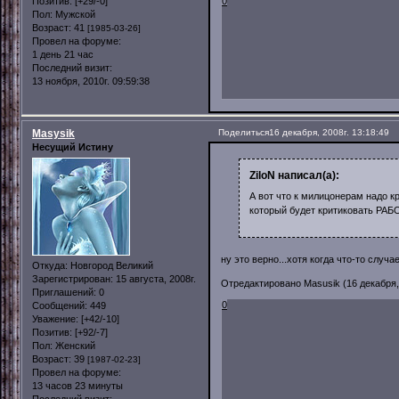
Позитив:
[+29/-0]
0
Пол:
Мужской
Возраст:
41
[1985-03-26]
Провел на форуме:
1 день 21 час
Последний визит:
13 ноября, 2010г. 09:59:38
Masysik
Поделиться
16 декабря, 2008г. 13:18:49
Несущий Истину
ZiloN написал(а):
А вот что к милицонерам надо кр
который будет критиковать РАБО
ну это верно...хотя когда что-то случа
Откуда:
Новгород Великий
Зарегистрирован
: 15 августа, 2008г.
Отредактировано Masusik (16 декабря, 
Приглашений:
0
0
Сообщений:
449
Уважение:
[+42/-10]
Позитив:
[+92/-7]
Пол:
Женский
Возраст:
39
[1987-02-23]
Провел на форуме:
13 часов 23 минуты