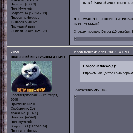
пунк 1. Каждый имеет право на ж
Позитив:
[+60/-3]
Пол:
Мужской
Возраст:
44
[1982-07-19]
Провел на форуме:
Я не думаю, что терорристы из Бислан
12 часов 5 минут
имеет
не каждый
.
Последний визит:
24 июля, 2009г. 15:49:34
Отредактировано Dargot (16 декабря, 2
0
ZiloN
Поделиться
16 декабря, 2008г. 14:11:14
Познавший истину Света и Тьмы
Dargot написал(а):
Впрочем, общество само порожда
К сожалению это так...
Зарегистрирован
: 22 сентября,
0
2008г.
Приглашений:
0
Сообщений:
259
Уважение:
[+51/-0]
Позитив:
[+29/-0]
Пол:
Мужской
Возраст:
41
[1985-03-26]
Провел на форуме: