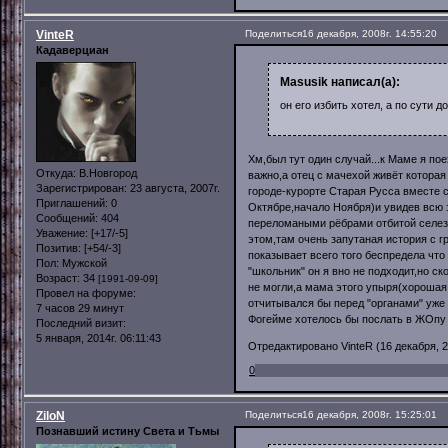
VinteR
Поделиться
16 декабря, 2008г. 14:55:20
Кадаверциан
Masusik написал(а):
он его избить хотел, а по сути 
Хм,был тут один случай...к Маме я по
Откуда:
В.Новгород
важно,а отец с мачехой живёт которая
Зарегистрирован
: 23 августа, 2007г.
городе-курорте Старая Русса вместе с
Приглашений:
0
Октябре,начало Ноября)и увидев всю э
Сообщений:
404
переломаными рёбрами отбитой селезё
Уважение:
[+17/-5]
этом,там очень запутаная история с 
Позитив:
[+54/-3]
показывает всего того беспредела что
Пол:
Мужской
"школьник" он я вно не подходит,но 
Возраст:
34
[1991-09-09]
не могли,а мама этого упыря(хорошая
Провел на форуме:
отчитывался бы перед "органами" уже я
7 часов 29 минут
Фогейме хотелось бы послать в ЖОпу 
Последний визит:
5 января, 2014г. 06:11:43
Отредактировано VinteR (16 декабря, 20
0
ZiloN
Поделиться
16 декабря, 2008г. 15:25:01
Познавший истину Света и Тьмы