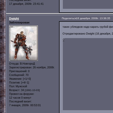
Последний визит:
17 декабря, 2009г. 23:41:41
Dwight
Поделиться
16 декабря, 2008г. 13:36:35
Заблокирован
таких ублюдков надо карать грубой фи
Отредактировано Dwight (16 декабря, 2
0
Откуда:
В.НовгороД
Зарегистрирован
: 26 ноября, 2008г.
Приглашений:
0
Сообщений:
70
Уважение:
[+1/-0]
Позитив:
[+4/-1]
Пол:
Мужской
Возраст:
34
[1991-10-03]
Провел на форуме:
12 часов 0 минут
Последний визит:
7 января, 2009г. 00:53:01