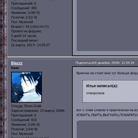
Приглашений:
0
Сообщений:
493
Уважение:
[+39/-0]
Позитив:
[+11/-0]
Пол:
Мужской
Возраст:
43
[1982-09-27]
Провел на форуме:
5 дней 14 часов
Последний визит:
11 марта, 2017г. 14:29:27
Blazzz
Поделиться
16 декабря, 2008г. 11:56:16
Квас
Крнечно не стоит мне тут больше флуд
Илья написал(а):
отморозков
Откуда:
Elven Guild
вот с этим словом я практически на в
Зарегистрирован
: 23 марта, 2008г.
ИЗБИТЬ,УБИТЬ,ВЫГНАТЬ,ПОКАРАТЬ!
Приглашений:
0
Сообщений:
810
0
Уважение:
[+26/-9]
Позитив:
[+54/-8]
Пол:
Мужской