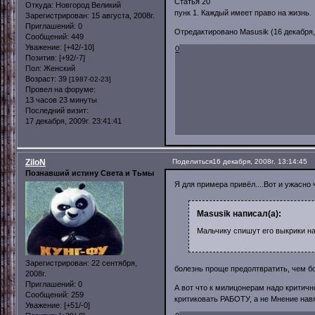
Статья 20
Откуда:
Новгород Великий
пунк 1. Каждый имеет право на жизнь.
Зарегистрирован
: 15 августа, 2008г.
Приглашений:
0
Отредактировано Masusik (16 декабря, 
Сообщений:
449
Уважение:
[+42/-10]
0
Позитив:
[+92/-7]
Пол:
Женский
Возраст:
39
[1987-02-23]
Провел на форуме:
13 часов 23 минуты
Последний визит:
17 декабря, 2009г. 23:41:41
ZiloN
Поделиться
16 декабря, 2008г. 13:14:45
Познавший истину Света и Тьмы
Я для примера привёл....Вот и ужасно 
Masusik написал(а):
Мальчику спишут его выкрики на
Зарегистрирован
: 22 сентября,
болезнь проще предолтвратить, чем бо
2008г.
Приглашений:
0
А вот что к милицонерам надо критично
Сообщений:
259
критиковать РАБОТУ, а не Мнение нав
Уважение:
[+51/-0]