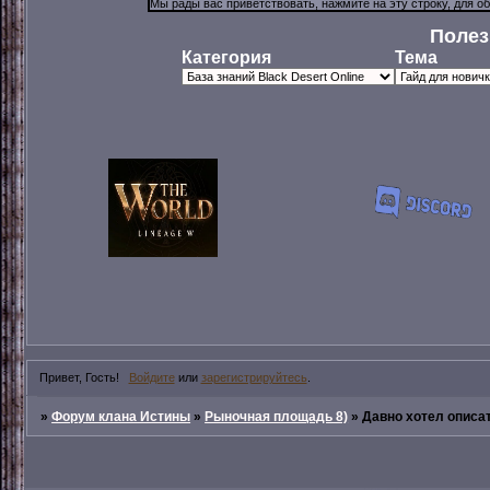
Полез
Категория
Тема
Привет, Гость!
Войдите
или
зарегистрируйтесь
.
»
Форум клана Истины
»
Рыночная площадь 8)
»
Давно хотел описат