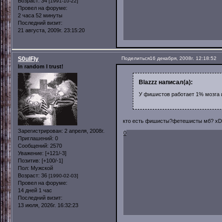
Возраст:
34
[1991-10-22]
Провел на форуме:
2 часа 52 минуты
Последний визит:
21 августа, 2009г. 23:15:20
S0ulFly
Поделиться
16 декабря, 2008г. 12:18:52
In random I trust!
Blazzz написал(а):
У фишистов работает 1% мозга
кто есть фишисты?фетешисты мб? xD 
Зарегистрирован
: 2 апреля, 2008г.
0
Приглашений:
0
Сообщений:
2570
Уважение:
[+121/-3]
Позитив:
[+100/-1]
Пол:
Мужской
Возраст:
36
[1990-02-03]
Провел на форуме:
14 дней 1 час
Последний визит:
13 июля, 2026г. 16:32:23