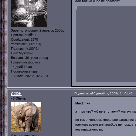
али только.иное не пролазит
0
Зарегистрирован
: 2 апреля, 2008г.
Приглашений:
0
Сообщений:
2570
Уважение:
[+121/-3]
Позитив:
[+100/-1]
Пол:
Мужской
Возраст:
36
[1990-02-03]
Провел на форуме:
14 дней 1 час
Последний визит:
13 июля, 2026г. 16:32:23
CJl0H
Поделиться
16 декабря, 2008г. 14:01:46
<3 Oliwia
Max1mka
эт про что? мб не в ту тему? мы тут п
по теме: человек морально загрязнил в
намного позже или вообще не покарать
незащищённости.
Откуда:
Астрахань