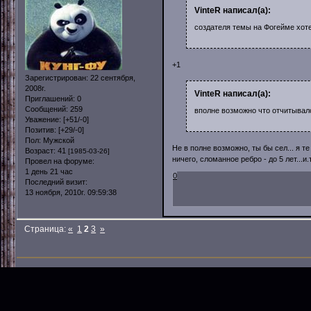
VinteR написал(а):
создателя темы на Фогейме хот
+1
Зарегистрирован
: 22 сентября,
2008г.
VinteR написал(а):
Приглашений:
0
Сообщений:
259
вполне возможно что отчитывалс
Уважение:
[+51/-0]
Позитив:
[+29/-0]
Пол:
Мужской
Не в полне возможно, ты бы сел... я 
Возраст:
41
[1985-03-26]
ничего, сломанное ребро - до 5 лет...и
Провел на форуме:
1 день 21 час
0
Последний визит:
13 ноября, 2010г. 09:59:38
Страница:
«
1
2
3
»