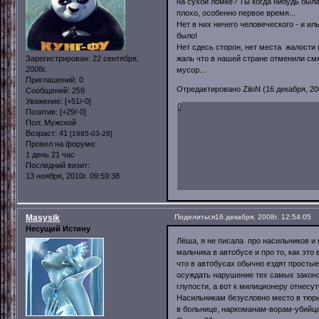
на сухой ломке? Ты когда нибудь была
плохо, особенно первое время...
Нет в них ничего человеческого - и ил
было!
Нет сдесь сторон, нет места жалости 
Зарегистрирован
: 22 сентября,
жаль что в нашей стране отменили сме
2008г.
мусор...
Приглашений:
0
Отредактировано ZiloN (16 декабря, 200
Сообщений:
259
Уважение:
[+51/-0]
0
Позитив:
[+29/-0]
Пол:
Мужской
Возраст:
41
[1985-03-26]
Провел на форуме:
1 день 21 час
Последний визит:
13 ноября, 2010г. 09:59:38
Masysik
Поделиться
16 декабря, 2008г. 12:54:05
Несущий Истину
Лёша, я не писала про насильников и 
мальчика в автобусе и про то, как эт
что в автобусах обычно ездят простые
осуждать нарушение тех самых законов
глупости, а вот к милиционеру отнесут
Насильникам безусловно место в тюрь
в больнице, наркоманам-ворам-убийц