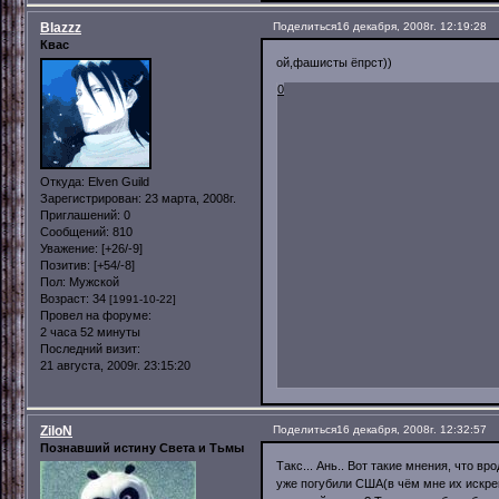
Blazzz
Поделиться
16 декабря, 2008г. 12:19:28
Квас
ой,фашисты ёпрст))
0
Откуда:
Elven Guild
Зарегистрирован
: 23 марта, 2008г.
Приглашений:
0
Сообщений:
810
Уважение:
[+26/-9]
Позитив:
[+54/-8]
Пол:
Мужской
Возраст:
34
[1991-10-22]
Провел на форуме:
2 часа 52 минуты
Последний визит:
21 августа, 2009г. 23:15:20
ZiloN
Поделиться
16 декабря, 2008г. 12:32:57
Познавший истину Света и Тьмы
Такс... Ань.. Вот такие мнения, что вр
уже погубили США(в чём мне их искрен