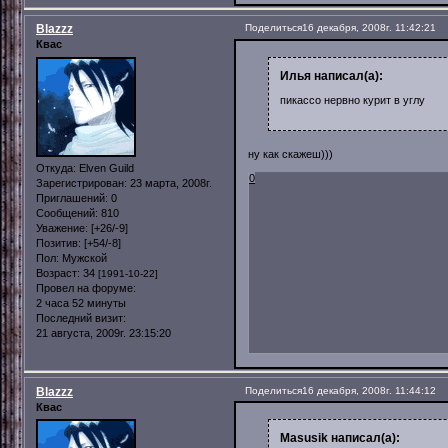
Blazzz
Поделиться
16 декабря, 2008г. 11:42:21
Квас
Илья написал(а):
пикассо нервно курит в углу
ну как скажеш)))
Откуда:
Elven Guild
0
Зарегистрирован
: 23 марта, 2008г.
Приглашений:
0
Сообщений:
810
Уважение:
[+26/-9]
Позитив:
[+54/-8]
Пол:
Мужской
Возраст:
34
[1991-10-22]
Провел на форуме:
2 часа 52 минуты
Последний визит:
21 августа, 2009г. 23:15:20
Blazzz
Поделиться
16 декабря, 2008г. 11:44:12
Квас
Masusik написал(а):