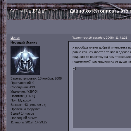
Давно хотел описать это п
Страница:
«
1
2
3
»
Илья
Поделиться
16 декабря, 2008г. 11:41:21
Несущий Истину
я воообще очень добрый и человека пр
равно как называется то что я сделал и
ведь кто то свастику на памятнике ал
подземном)) раскрасили их от души из
+1
Зарегистрирован
: 18 ноября, 2008г.
Приглашений:
0
Сообщений:
493
Уважение:
[+39/-0]
Позитив:
[+11/-0]
Пол:
Мужской
Возраст:
43
[1982-09-27]
Провел на форуме:
5 дней 14 часов
Последний визит:
11 марта, 2017г. 14:29:27