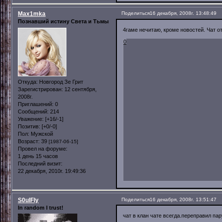
Max1mka
Поделиться
16 декабря, 2008г. 13:48:49
Познавший истину Света и Тьмы
4гаме нечитаю, кроме новостей. Чат о
0
Откуда:
Новгород Зе Грит
Зарегистрирован
: 12 сентября,
2008г.
Приглашений:
0
Сообщений:
214
Уважение:
[+16/-1]
Позитив:
[+0/-0]
Пол:
Мужской
Возраст:
39
[1987-06-15]
Провел на форуме:
1 день 15 часов
Последний визит:
22 декабря, 2010г. 19:49:36
S0ulFly
Поделиться
16 декабря, 2008г. 13:51:47
In random I trust!
чат в клан чате всегда.переправил пар