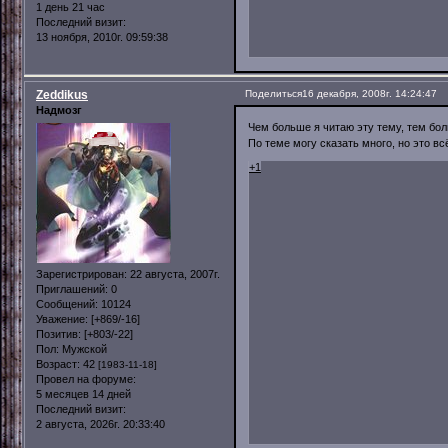
1 день 21 час
Последний визит:
13 ноября, 2010г. 09:59:38
Zeddikus
Поделиться
16 декабря, 2008г. 14:24:47
Надмозг
Чем больше я читаю эту тему, тем бол
По теме могу сказать много, но это в
+1
Зарегистрирован
: 22 августа, 2007г.
Приглашений:
0
Сообщений:
10124
Уважение:
[+869/-16]
Позитив:
[+803/-22]
Пол:
Мужской
Возраст:
42
[1983-11-18]
Провел на форуме:
5 месяцев 14 дней
Последний визит:
2 августа, 2026г. 20:33:40