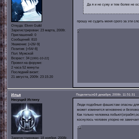
Да я и не сужу и тем более не о
прошу не судить меня срого за эти сл
Откуда:
Elven Guild
Зарегистрирован
: 23 марта, 2008г.
0
Приглашений:
0
Сообщений:
810
Уважение:
[+26/-9]
Позитив:
[+54/-8]
Пол:
Мужской
Возраст:
34
[1991-10-22]
Провел на форуме:
2 часа 52 минуты
Последний визит:
21 августа, 2009г. 23:15:20
Илья
Поделиться
16 декабря, 2008г. 11:51:31
Несущий Истину
Люди подобные фашистам опасны для о
может изменится мгновенно и безповор
Как только человека побьют(ограбят,оск
коснулось человек упорно не замечает
+1
Зарегистрирован
: 18 ноября, 2008г.