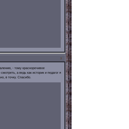
3
жалению, - тому красноречивое
 смотреть, а ведь как историк и педагог я
но, в точку. Спасибо.