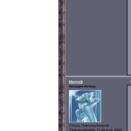
Masysik
Несущий Истину
Откуда:
Новгород Великий
Зарегистрирован
: 15 августа, 2008г.