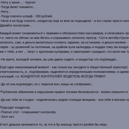
-Нету у меня.... - бурчит
-Тогда билет покажите...
-Нету...
-Тогда платите штраф - 100 рублей.
-Ничё я не буду платить, кондуктор ещё ко мне не подходила! - в его глазах просто нео
Давайте посмотрим...
Каждый может ознакомиться с правами и обязанностями пассажиров, и оплачивать 
т.е. никто не обязан за ним бегать и упрашивать оплатить проезд - Сел в автобус/тролл
оплатить, сам, и деньги желательно готовить заранее, на остановке, и деньги мелкие -
ларек - ну разменяй ты полтинник, на крайняк купи календарь и подари тому же кондукт
же с тебя, а нет ... лезут с крупными купюрами, и закатывают скандалл, что молл как так
-Не врите, молодой человек, вы уже давно сидите, и кондуктор это подтвердит...
Ещё один немаловажный момент - как только вы заходите в общественный транспорт, е
ответсвенность, и , подчёркиваю, наделяются определенными полномочиями, и одним
ситуаций, т.е. КОНДУКТОР, КОНТРОЛЛЁР, ВОДИТЕЛЬ ВСЕГДА ПРАВ!!!!
-Да чё она подтвердит, он с перепоя вон, ваще не соображает...
*Публичное обвинение в нарушении правил техники безопасности - можно опроьтесто в
-Да как тебе не стыдно - подключилась рядом стоящая женщина - она тебе в матери го
Подходит кондуктор.
-Платил этот - спаршивает контролёр.
-Этот нет.
И вот дальше начинается то, за что я бы мальцу просто разбил бы лицо.