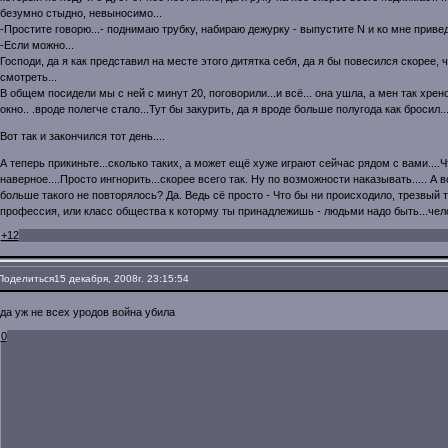
безумно стыдно, невыносимо...
-Простите говорю...- поднимаю трубку, набираю дежурку - выпустите N и ко мне приве
-Если можно...
Господи, да я как представил на месте этого дитятка себя, да я бы повесился скорее, 
смотреть...
В общем посидели мы с ней с минут 20, поговорили...и всё... она ушла, а мен так хрен
окно.. .вроде полегче стало...Тут бы закурить, да я вроде больше полугода как бросил..
Вот так и закончился тот день....
А теперь прикиньте...сколько таких, а может ещё хуже играют сейчас рядом с вами...
наверное....Просто ингнорить...скорее всего так. Ну по возможности наказывать..... А
больше такого не повторялось? Да. Ведь сё просто - Что бы ни происходило, трезвый ты
профессия, или класс общества к которму ты принадлежишь - людьми надо быть...чело
+12
Поделиться
15 декабря, 2008г. 23:15:54
да уж не всех уродов война убила
0