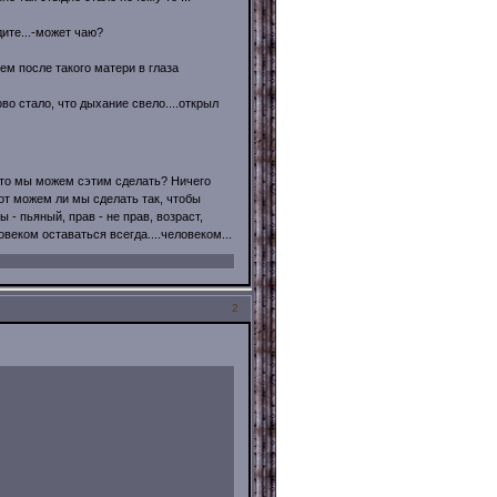
дите...-может чаю?
чем после такого матери в глаза
ово стало, что дыхание свело....открыл
.
.Что мы можем сэтим сделать? Ничего
 вот можем ли мы сделать так, чтобы
 - пьяный, прав - не прав, возраст,
веком оставаться всегда....человеком...
2