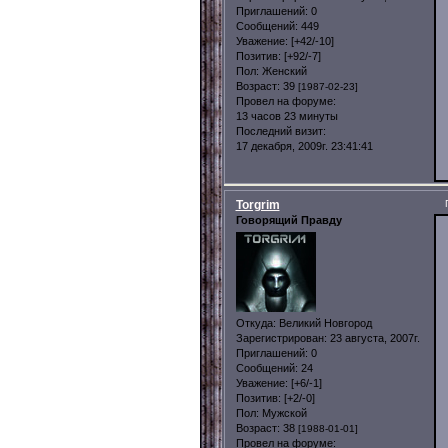
Приглашений:
0
Сообщений:
449
Уважение:
[+42/-10]
Позитив:
[+92/-7]
Пол:
Женский
Возраст:
39
[1987-02-23]
Провел на форуме:
13 часов 23 минуты
Последний визит:
17 декабря, 2009г. 23:41:41
Torgrim
Говорящий Правду
Откуда:
Великий Новгород
Зарегистрирован
: 23 августа, 2007г.
Приглашений:
0
Сообщений:
24
Уважение:
[+6/-1]
Позитив:
[+2/-0]
Пол:
Мужской
Возраст:
38
[1988-01-01]
Провел на форуме: