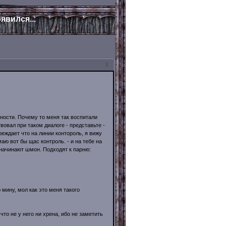
явился...
1
ности. Почему то меня так воспитали
вовал при таком диалоге - представьте -
еждает что на линии контороль, я вижу
аю вот бы щас контроль. - и на тебе на
начинают шмон. Подходят к парню:
 мину, мол как это меня такого
что не у него ни хрена, ибо не заметить