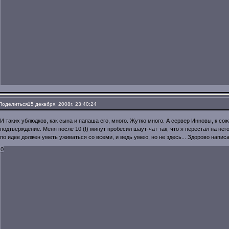
Поделиться
15 декабря, 2008г. 23:40:24
И таких ублюдков, как сына и папаша его, много. Жутко много. А сервер Инновы, к со
подтверждение. Меня после 10 (!) минут пробесил шаут-чат так, что я перестал на него
по идее должен уметь уживаться со всеми, и ведь умею, но не здесь... Здорово написа
0