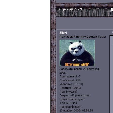
Д
Страница:
1
2
3
»
ZiloN
Познавший истину Света и Тьмы
Зарегистрирован
: 22 сентября,
2008г.
Приглашений:
0
Сообщений:
259
Уважение:
[+51/-0]
Позитив:
[+29/-0]
Пол:
Мужской
Возраст:
41
[1985-03-26]
Провел на форуме:
1 день 21 час
Последний визит:
13 ноября, 2010г. 09:59:38