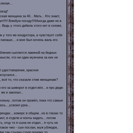
лепая...
оезд*
ая женщина за 40... Мать... Кто знает,
ит!!!!! Влюбую погоду!!!!Иногда даже не в
 Ведь у этого дибила этого нет в голове,
 у того же кондуктора, а чувствует себя
папаши.... и мне был оочень жаль его
рбления сыплются лавиной на бедных
мысли, что ни один мужчина за них не
ё удостоверение, красное
спугался...
, всё то, что сказали этим женщинам?
я его за шиворот в отдел вёл... и про дядю
 же и закопал...
хоньку...потом он провёл, пока что самые
сь....усвоил урок...
рендах....комерс в общем...но в глазах то
от, в отделе и понты кидать....потом
, отцу то я сына не отдал... я чуть не
такое чмо - сын послан, муж ублюдок,
не так стыдно стало почему то ...