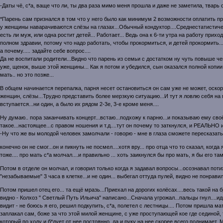
-Даты чё, с*а, ваще что ли, ты два раза мимо меня прошла и даже не заметила, тварь с
*Парень сам признался в том что у него было как минимум 2 возможности оплатить пр
у женщины наварачиваются слёзы на глазах...Обычный кондуктор....Среднестатистическ
есть ли муж, или одна ростит детей... Работает... Ведь она к 6-ти утра на работу приход
полном здравии, потому что надо работать, чтобы прокормиться, и детей прокормить....
а почему..... задайте себе вопрос....
Да не воспитали родители...Видно что парень из семьи с достатком ну чуть повыше чем
уже, щенок, выше этой женщины... Как я потом и убедился, сын оказался полной копии 
мать.. но это позже...
В общем начинается перепалка, парня несет остановиться он сам уже не может, оско
женщин, слёзы...Трудно представить более мерзкую ситуацию...И тут я ловлю себя на 
вступается...ни один, а было их рядом 2-3е, 3-е кроме меня....
Ну думаю.. пора заканчивать концерт...встаю...подхожу к парню...и показываю ему сво
такое...настоящее...с правом ношения и т.д....тут он почему то заткнулся, и РЕАЛЬНО и
-Ну что же вы молодой человек замолчали - говорю - мне в глаза сможете пересказать
конечно он не смог...он и пикнуть не посмел....хотя вру... про отца что то сказал, когда 
тоже.... про мать с*а молчал....и правильно ... хоть заикнулся бы про мать, я бы его там
Потом в отделе он молчал, и говорил только когда я задавал вопросы...осознавал поти
"незабываемые" 3 часа в клетке...и не один... выбегал оттуда пулей, видно не понравило
Потом пришел отец его... та ещё мразь...Приехал на дорогих колёсах....весь такой на б
видно - Колхоз " Светлый Путь Ильича" написано...Сначала угрожал...пальцы гнул....иди
видит - не боюсь я его, решил подкупить, с*а, полетел с лестницы.... Потом пришла мать
заплакал сам, боже за что этой милой женщине, с уже проступающей кое где сединой, 
который по ходу и б*дует от нее постоянно, да и руку на нее скорее всего поднимает. М