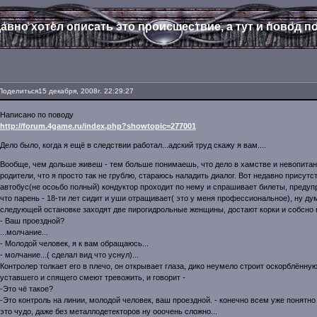
авно хотел описать это происшествие, а тут и повод по
Поделиться
15 декабря, 2008г. 22:29:27
Написано по поводу
http://forum.4game.ru/index.php?showtopic=277001
Дело было, когда я ещё в следствии работал...адский труд скажу я вам....
Вообще, чем дольше живеш - тем больше понимаешь, что дело в хамстве и невопитан
родители, что я просто так не грублю, стараюсь наладить диалог. Вот недавно присутст
автобус(не осоьбо полный) кондуктор проходит по нему и спрашивает билеты, предупр
что парень - 18-ти лет сидит и уши отращивает( это у меня профессиональное), ну дум
следующей остановке заходят две пирогидрольные женщины, достают корки и собсно 
- Ваш проездной?
...молчание...
- Молодой человек, я к вам обращаюсь...
- молчание...( сделал вид что уснул)...
Контролер толкает его в плечо, он открывает глаза, дико неумело строит оскорблённую
уставшего и спящего смеют тревожить, и говорит -
-Это чё такое?
-Это контроль на линии, молодой человек, ваш проездной. - конечно всем уже понятно 
это чудо, даже без металлодетекторов ну ооочень сложно...