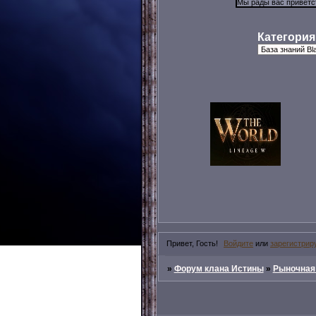
Категория
Привет, Гость!
Войдите
или
зарегистрир
»
Форум клана Истины
»
Рыночная