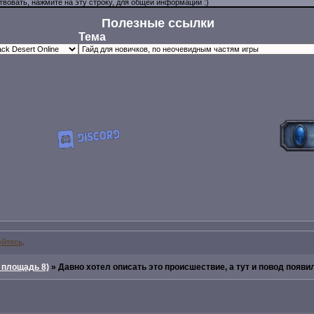
Полезные ссылки
Тема
уйтесь
.
 площадь 8)
»
Давно хотел описать это происшествие, а тут и повод появил