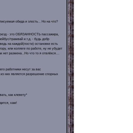
писуемая обида и злость... Но на что?
проезд - это ОБЯЗАННОСТЬ пассажира,
ейбус/трамвай и.т.д. - будь добр
 ведь на каждой(пости) остановке есть
ору, или коллеге по работе, ну не убудет
 нет размена...Но что то я отвлёкся....
го работники несут за вас
 из них является разрешение спорных
ать, как клевету*
дится, хам!