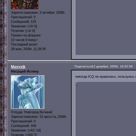
Зарегистрирован
: 3 октября, 2008г.
Приглашений:
0
Сообщений:
133
Уважение:
[+5/-0]
Позитив:
[+3/-0]
Провел на форуме:
10 часов 9 минут
Последний визит:
28 мая, 2009г. 11:28:30
Masysik
Поделиться
12 декабря, 2008г. 16:20:56
Несущий Истину
никогда ICQ не нравилась, пользуюсь
0
Откуда:
Новгород Великий
Зарегистрирован
: 15 августа, 2008г.
Приглашений:
0
Сообщений:
449
Уважение:
[+42/-10]
Позитив:
[+92/-7]