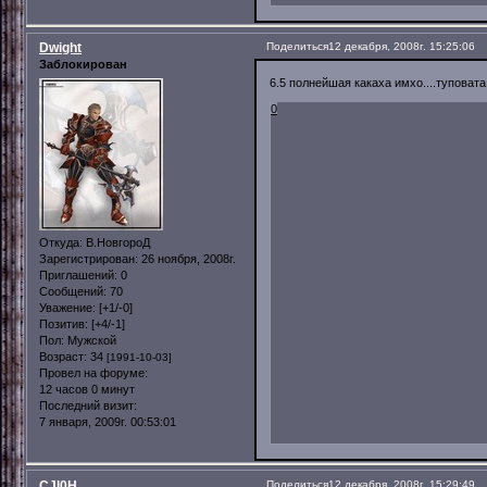
Dwight
Поделиться
12 декабря, 2008г. 15:25:06
Заблокирован
6.5 полнейшая какаха имхо....туповата 
0
Откуда:
В.НовгороД
Зарегистрирован
: 26 ноября, 2008г.
Приглашений:
0
Сообщений:
70
Уважение:
[+1/-0]
Позитив:
[+4/-1]
Пол:
Мужской
Возраст:
34
[1991-10-03]
Провел на форуме:
12 часов 0 минут
Последний визит:
7 января, 2009г. 00:53:01
CJl0H
Поделиться
12 декабря, 2008г. 15:29:49