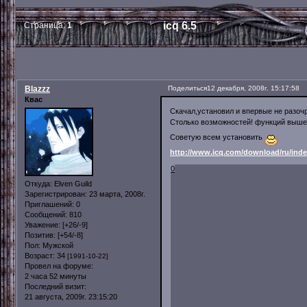
icq 6.5
Страница:
1
Blazzz
Поделиться
12 декабря, 2008г. 15:17:58
Квас
Скачал,установил и впервые не разо
Столько возможностей! функций выше
Советую всем установить
http://www.icq.com/download/ru/inde
0
Откуда:
Elven Guild
Зарегистрирован
: 23 марта, 2008г.
Приглашений:
0
Сообщений:
810
Уважение:
[+26/-9]
Позитив:
[+54/-8]
Пол:
Мужской
Возраст:
34
[1991-10-22]
Провел на форуме:
2 часа 52 минуты
Последний визит:
21 августа, 2009г. 23:15:20