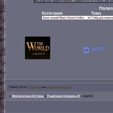
Полез
Категория
Тема
Привет, Гость!
Войдите
или
зарегистрируйтесь
.
»
Форум клана Истины
»
Рыночная площадь 8)
»
icq 6.5