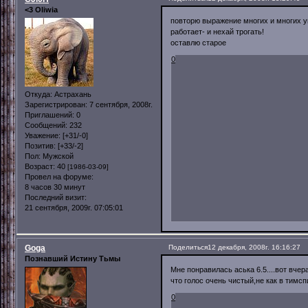
<3 Oliwia
повторю выражение многих и многих у
работает- и нехай трогать!
оставлю старое
0
Откуда:
Астрахань
Зарегистрирован
: 7 сентября, 2008г.
Приглашений:
0
Сообщений:
232
Уважение:
[+31/-0]
Позитив:
[+33/-2]
Пол:
Мужской
Возраст:
40
[1986-03-09]
Провел на форуме:
8 часов 30 минут
Последний визит:
21 сентября, 2009г. 07:05:01
Goga
Поделиться
12 декабря, 2008г. 16:16:27
Познавший Истину Тьмы
Мне понравилась аська 6.5....вот вче
что голос очень чистый,не как в тимспи
0