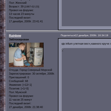
Пол:
Женский
Возраст:
39
[1987-02-23]
Провел на форуме:
13 часов 23 минуты
Последний визит:
17 декабря, 2009г. 23:41:41
Rainbow
Поделиться
12 декабря, 2008г. 16:34:19
Заблокирован
qip infium улетная весч,намного круче
0
Откуда:
Город Северный Морской
Зарегистрирован
: 30 октября, 2008г.
Приглашений:
0
Сообщений:
68
Уважение:
[+12/-1]
Позитив:
[+1/-0]
Пол:
Мужской
Провел на форуме:
11 часов 25 минут
Последний визит:
27 декабря, 2008г. 21:38:40