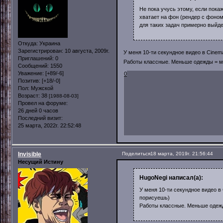
Не пока учусь этому, если пока
хватает на фон (рендер с фоном
для таких задач примерно выйде
Откуда:
Украина
Зарегистрирован
: 10 августа, 2009г.
У меня 10-ти секундное видео в Cine
Приглашений:
0
Работы классные. Меньше одежды = м
Сообщений:
1550
Уважение:
[+89/-6]
0
Позитив:
[+18/-0]
Пол:
Мужской
Возраст:
38
[1988-08-03]
Провел на форуме:
26 дней 0 часов
Последний визит:
25 марта, 2022г. 22:52:48
Invisible
Поделиться
18 марта, 2019г. 21:56:44
Несущий Истину
HugoNegi написал(а):
У меня 10-ти секундное видео в
порисуешь)
Работы классные. Меньше одеж