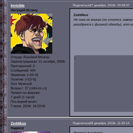
Invisible
Поделиться
27 декабря, 2018г. 20:08:07
Несущий Истину
Zeddikus
Не пока не вникал (но хочется, комп
разобрался с физикой одежды), вот ещ
0
Откуда:
Russland Moskau
Зарегистрирован
: 21 октября, 2009г.
Приглашений:
0
Сообщений:
449
Уважение:
[+32/-0]
Позитив:
[+22/-0]
Пол:
Мужской
Возраст:
37
[1989-03-13]
Провел на форуме:
7 дней 11 часов
Последний визит:
7 июня, 2024г. 16:23:09
Zeddikus
Поделиться
28 декабря, 2018г. 11:20:14
Надмозг
Неплохо выглядит)