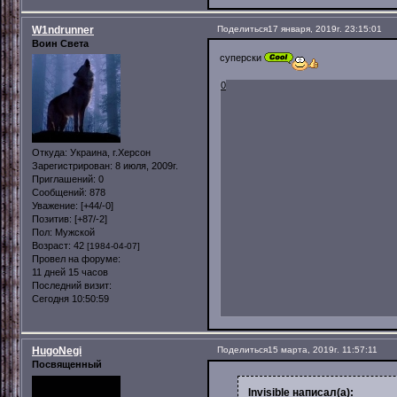
W1ndrunner
Поделиться
17 января, 2019г. 23:15:01
Воин Света
суперски
0
Откуда:
Украина, г.Херсон
Зарегистрирован
: 8 июля, 2009г.
Приглашений:
0
Сообщений:
878
Уважение:
[+44/-0]
Позитив:
[+87/-2]
Пол:
Мужской
Возраст:
42
[1984-04-07]
Провел на форуме:
11 дней 15 часов
Последний визит:
Сегодня 10:50:59
HugoNegi
Поделиться
15 марта, 2019г. 11:57:11
Посвященный
Invisible написал(а):