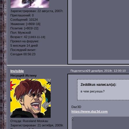
Зарегистрирован
: 22 августа, 2007г.
Приглашений:
0
Сообщений:
10124
Уважение:
[+869/-16]
Позитив:
[+803/-22]
Пол:
Мужской
Возраст:
42
[1983-11-18]
Провел на форуме:
5 месяцев 14 дней
Последний визит:
Сегодня 00:56:23
Invisible
Поделиться
29 декабря, 2018г. 12:00:10
Несущий Истину
Zeddikus написал(а):
в чем рисуешь?
Daz3D
https://www.daz3d.com
0
Откуда:
Russland Moskau
Зарегистрирован
: 21 октября, 2009г.