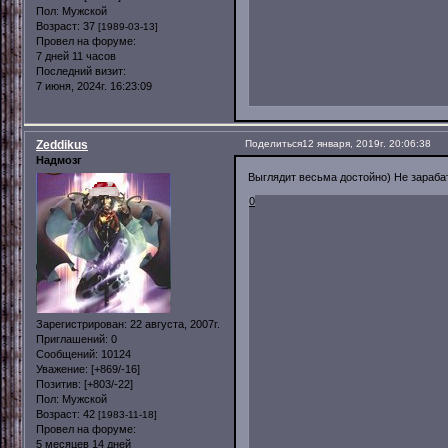
Пол:
Мужской
Возраст:
37
[1989-03-13]
Провел на форуме:
7 дней 11 часов
Последний визит:
7 июня, 2024г. 16:23:09
Zeddikus
Поделиться
12 января, 2019г. 20:06:38
Надмозг
Выглядит весьма достойно) Не зараб
0
Зарегистрирован
: 22 августа, 2007г.
Приглашений:
0
Сообщений:
10124
Уважение:
[+869/-16]
Позитив:
[+803/-22]
Пол:
Мужской
Возраст:
42
[1983-11-18]
Провел на форуме:
5 месяцев 14 дней