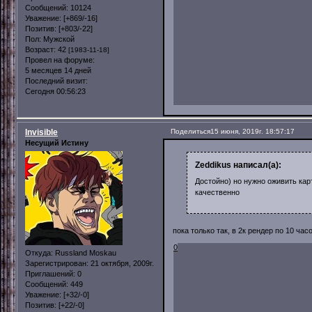
Сообщений:
10124
Уважение:
[+869/-16]
Позитив:
[+803/-22]
Пол:
Мужской
Возраст:
42
[1983-11-18]
Провел на форуме:
5 месяцев 14 дней
Последний визит:
Сегодня 00:56:23
Invisible
Поделиться
15 июня, 2019г. 18:57:17
Несущий Истину
Zeddikus написал(а):
Достойно) но нужно оживить кар
качественно
пока только так, в 2к рендер по 10 час
0
Откуда:
Russland Moskau
Зарегистрирован
: 21 октября, 2009г.
Приглашений:
0
Сообщений:
449
Уважение:
[+32/-0]
Позитив:
[+22/-0]