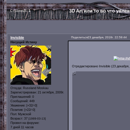
3D Art или то во что увле
Страница:
1
Invisible
Поделиться
23 декабря, 2018г. 22:59:44
Несущий Истину
Отредактировано Invisible (23 декабря, 
+1
Откуда:
Russland Moskau
Зарегистрирован
: 21 октября, 2009г.
Приглашений:
0
Сообщений:
449
Уважение:
[+32/-0]
Позитив:
[+22/-0]
Пол:
Мужской
Возраст:
37
[1989-03-13]
Провел на форуме:
7 дней 11 часов