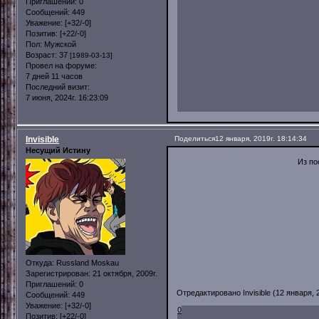
Приглашений:
0
Сообщений:
449
Уважение:
[+32/-0]
Позитив:
[+22/-0]
Пол:
Мужской
Возраст:
37
[1989-03-13]
Провел на форуме:
7 дней 11 часов
Последний визит:
7 июня, 2024г. 16:23:09
Invisible
Поделиться
12 января, 2019г. 18:14:34
Несущий Истину
Из по
Откуда:
Russland Moskau
Зарегистрирован
: 21 октября, 2009г.
Приглашений:
0
Отредактировано Invisible (12 января, 2
Сообщений:
449
Уважение:
[+32/-0]
0
Позитив:
[+22/-0]