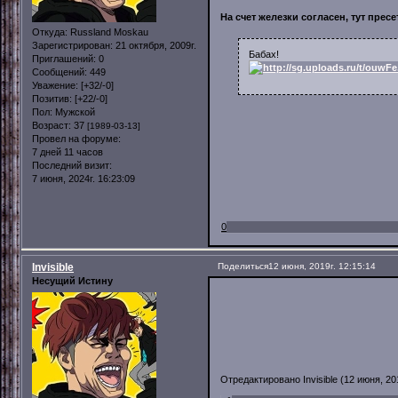
На счет железки согласен, тут пресе
Откуда:
Russland Moskau
Зарегистрирован
: 21 октября, 2009г.
Бабах!
Приглашений:
0
Сообщений:
449
Уважение:
[+32/-0]
Позитив:
[+22/-0]
Пол:
Мужской
Возраст:
37
[1989-03-13]
Провел на форуме:
7 дней 11 часов
Последний визит:
7 июня, 2024г. 16:23:09
0
Invisible
Поделиться
12 июня, 2019г. 12:15:14
Несущий Истину
Отредактировано Invisible (12 июня, 201