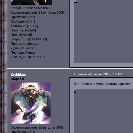
+1
Откуда:
Russland Moskau
Зарегистрирован
: 21 октября, 2009г.
Приглашений:
0
Сообщений:
449
Уважение:
[+32/-0]
Позитив:
[+22/-0]
Пол:
Мужской
Возраст:
37
[1989-03-13]
Провел на форуме:
7 дней 11 часов
Последний визит:
7 июня, 2024г. 16:23:09
Zeddikus
Поделиться
12 июня, 2019г. 14:43:15
Надмозг
Достойно) но нужно оживить картинки,
0
Зарегистрирован
: 22 августа, 2007г.
Приглашений:
0