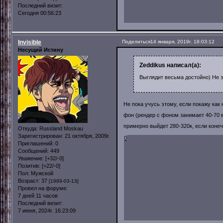
Последний визит:
Сегодня 00:56:23
Invisible
Поделиться
14 января, 2019г. 18:03:12
Несущий Истину
Zeddikus написал(а):
Выглядит весьма достойно) Не 
Не пока учусь этому, если покажу как 
фон (рендер с фоном занимает 40-70
примерно выйдет 280-320к, если конеч
Откуда:
Russland Moskau
Зарегистрирован
: 21 октября, 2009г.
0
Приглашений:
0
Сообщений:
449
Уважение:
[+32/-0]
Позитив:
[+22/-0]
Пол:
Мужской
Возраст:
37
[1989-03-13]
Провел на форуме:
7 дней 11 часов
Последний визит:
7 июня, 2024г. 16:23:09