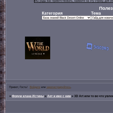
Полез
Категория
Тема
Привет, Гость!
Войдите
или
зарегистрируйтесь
.
»
Форум клана Истины
»
Арт и иже с ним
»
3D Art или то во что увл