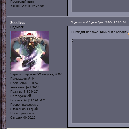
Последний визит:
7 июня, 2024г. 16:23:09
Zeddikus
Поделиться
26 декабря, 2018г. 23:08:24
Надмозг
Выглядит неплохо. Анимацию освоил?
0
Зарегистрирован
: 22 августа, 2007г.
Приглашений:
0
Сообщений:
10124
Уважение:
[+869/-16]
Позитив:
[+803/-22]
Пол:
Мужской
Возраст:
42
[1983-11-18]
Провел на форуме:
5 месяцев 14 дней
Последний визит:
Сегодня 00:56:23