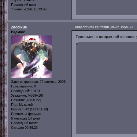
Последний визит:
7 июня, 2024г. 16:23:09
Zeddikus
Поделиться
8 сентября, 2019г. 19:21:28
Надмозг
Прикольно, но центральной на поясе н
0
Зарегистрирован
: 22 августа, 2007г.
Приглашений:
0
Сообщений:
10124
Уважение:
[+869/-16]
Позитив:
[+803/-22]
Пол:
Мужской
Возраст:
42
[1983-11-18]
Провел на форуме:
5 месяцев 14 дней
Последний визит:
Сегодня 00:56:23