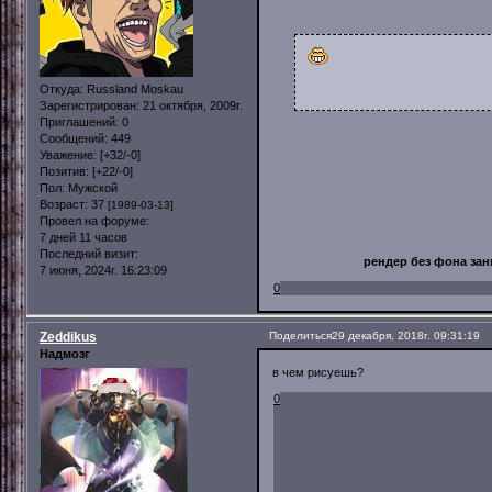
Откуда:
Russland Moskau
Зарегистрирован
: 21 октября, 2009г.
Приглашений:
0
Сообщений:
449
Уважение:
[+32/-0]
Позитив:
[+22/-0]
Пол:
Мужской
Возраст:
37
[1989-03-13]
Провел на форуме:
7 дней 11 часов
Последний визит:
рендер без фона зани
7 июня, 2024г. 16:23:09
0
Zeddikus
Поделиться
29 декабря, 2018г. 09:31:19
Надмозг
в чем рисуешь?
0