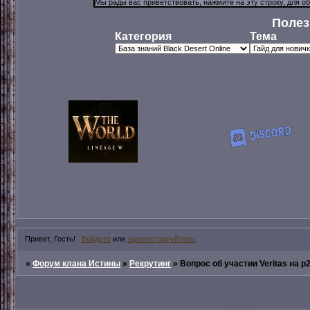
Полез
Категория
Тема
Привет, Гость!
Войдите
или
зарегистрируйтесь
.
»
Форум клана Истины
»
Рекрутинг
»
Вопрос об участии Veritas на p