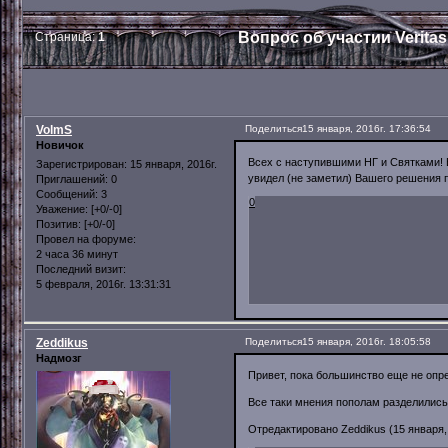
Вопрос об участии Veritas
Страница:
1
VolmS
Поделиться
15 января, 2016г. 17:36:54
Новичок
Всех с наступившими НГ и Святками! В
Зарегистрирован
: 15 января, 2016г.
увидел (не заметил) Вашего решения п
Приглашений:
0
Сообщений:
3
0
Уважение:
[+0/-0]
Позитив:
[+0/-0]
Провел на форуме:
2 часа 36 минут
Последний визит:
5 февраля, 2016г. 13:31:31
Zeddikus
Поделиться
15 января, 2016г. 18:05:58
Надмозг
Привет, пока большинство еще не опре
Все таки мнения пополам разделились
Отредактировано Zeddikus (15 января, 