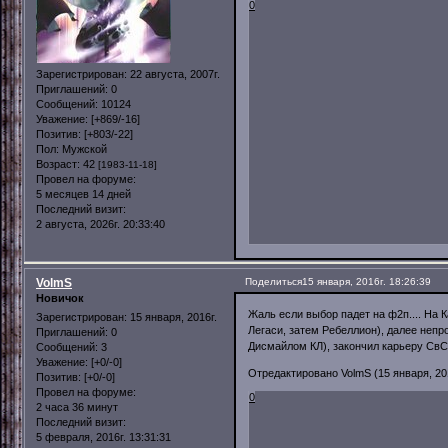
0
Зарегистрирован
: 22 августа, 2007г.
Приглашений:
0
Сообщений:
10124
Уважение:
[+869/-16]
Позитив:
[+803/-22]
Пол:
Мужской
Возраст:
42
[1983-11-18]
Провел на форуме:
5 месяцев 14 дней
Последний визит:
2 августа, 2026г. 20:33:40
VolmS
Поделиться
15 января, 2016г. 18:26:39
Новичок
Жаль если выбор падет на ф2п.... На 
Зарегистрирован
: 15 января, 2016г.
Легаси, затем Ребеллион), далее непр
Приглашений:
0
Дисмайлом КЛ), закончил карьеру СвСа
Сообщений:
3
Уважение:
[+0/-0]
Отредактировано VolmS (15 января, 201
Позитив:
[+0/-0]
Провел на форуме:
0
2 часа 36 минут
Последний визит:
5 февраля, 2016г. 13:31:31