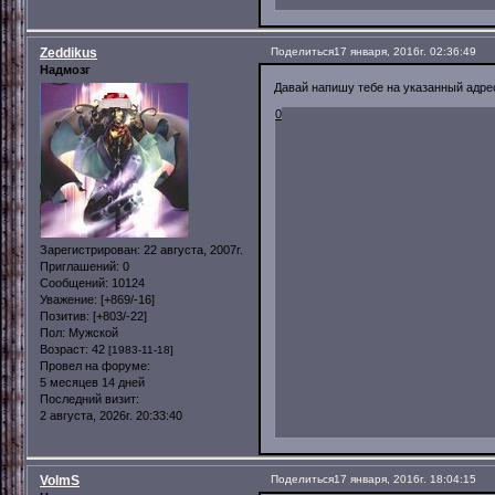
Zeddikus
Поделиться
17 января, 2016г. 02:36:49
Надмозг
Давай напишу тебе на указанный адре
0
Зарегистрирован
: 22 августа, 2007г.
Приглашений:
0
Сообщений:
10124
Уважение:
[+869/-16]
Позитив:
[+803/-22]
Пол:
Мужской
Возраст:
42
[1983-11-18]
Провел на форуме:
5 месяцев 14 дней
Последний визит:
2 августа, 2026г. 20:33:40
VolmS
Поделиться
17 января, 2016г. 18:04:15