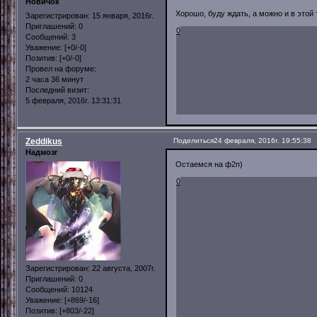
Новичок
Хорошо, буду ждать, а можно и в этой т
Зарегистрирован
: 15 января, 2016г.
Приглашений:
0
0
Сообщений:
3
Уважение:
[+0/-0]
Позитив:
[+0/-0]
Провел на форуме:
2 часа 36 минут
Последний визит:
5 февраля, 2016г. 13:31:31
Zeddikus
Поделиться
24 февраля, 2016г. 19:55:38
Надмозг
Остаемся на ф2п)
0
Зарегистрирован
: 22 августа, 2007г.
Приглашений:
0
Сообщений:
10124
Уважение:
[+869/-16]
Позитив:
[+803/-22]