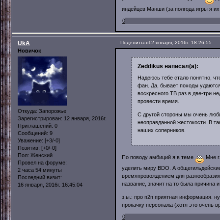
индейцев Манши (за полгода игры я их 
0
UkA
Поделиться
12 января, 2016г. 18:26:55
Новичок
Zeddikus написал(а):
Надеюсь тебе стало понятно, чт
фан. Да, бывает походы удаются
воскресного ТВ раз в две-три н
провести время.
Откуда:
Запорожье
С другой стороны мы очень люб
Зарегистрирован
: 12 января, 2016г.
неоправданной жестокости. В т
Приглашений:
0
наших соперников.
Сообщений:
9
Уважение:
[+3/-0]
Позитив:
[+0/-0]
Пол:
Женский
По поводу амбиций я в теме
Мне г
Провел на форуме:
уделить миру BDO. А общегильдейские
2 часа 54 минуты
времяпровождением для разнообразия. 
Последний визит:
название, значит на то была причина и
16 января, 2016г. 16:45:04
з.ы.: про п2п приятная информация. ну
прокачку персонажа (хотя это очень вр
0