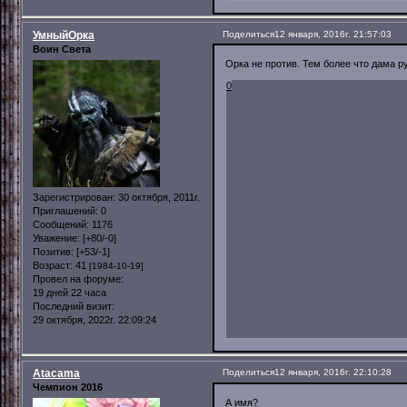
УмныйОрка
Поделиться
12 января, 2016г. 21:57:03
Воин Света
Орка не против. Тем более что дама р
0
Зарегистрирован
: 30 октября, 2011г.
Приглашений:
0
Сообщений:
1176
Уважение:
[+80/-0]
Позитив:
[+53/-1]
Возраст:
41
[1984-10-19]
Провел на форуме:
19 дней 22 часа
Последний визит:
29 октября, 2022г. 22:09:24
Atacama
Поделиться
12 января, 2016г. 22:10:28
Чемпион 2016
А имя?