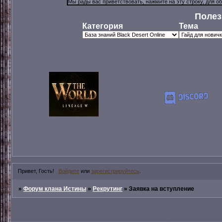
Полез
Категория
Тема
Привет, Гость!
Войдите
или
зарегистрируйтесь
.
»
Форум клана Истины
»
Рекрутинг
»
Заявка на вступление