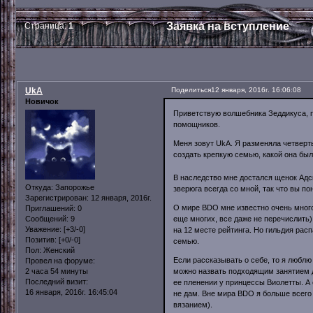
Заявка на вступление
Страница:
1
UkA
Поделиться
12 января, 2016г. 16:06:08
Новичок
Приветствую волшебника Зеддикуса, п
помощников.
Меня зовут UkA. Я разменяла четверты
создать крепкую семью, какой она бы
В наследство мне достался щенок Адск
Откуда:
Запорожье
зверюга всегда со мной, так что вы по
Зарегистрирован
: 12 января, 2016г.
О мире BDO мне известно очень многое
Приглашений:
0
еще многих, все даже не перечислить)
Сообщений:
9
Уважение:
[+3/-0]
на 12 месте рейтинга. Но гильдия рас
Позитив:
[+0/-0]
семью.
Пол:
Женский
Если рассказывать о себе, то я любл
Провел на форуме:
можно назвать подходящим занятием д
2 часа 54 минуты
Последний визит:
ее пленении у принцессы Виолетты. А 
16 января, 2016г. 16:45:04
не дам. Вне мира BDO я больше всего
вязанием).