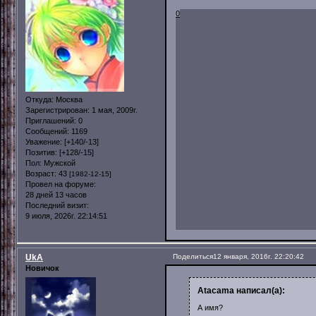
0
Откуда:
Москва
Зарегистрирован
: 1 мая, 2009г.
Приглашений:
0
Сообщений:
1169
Уважение:
[+140/-13]
Позитив:
[+128/-15]
Пол:
Мужской
Возраст:
43
[1982-12-15]
Провел на форуме:
28 дней 13 часов
Последний визит:
9 июля, 2026г. 22:14:51
UkA
Поделиться
12 января, 2016г. 22:20:42
Новичок
Atacama написал(а):
А имя?