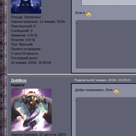
Юля я
Откуда:
Запорожье
Зарегистрирован
: 12 января, 2016г.
0
Приглашений:
0
Сообщений:
9
Уважение:
[+3/-0]
Позитив:
[+0/-0]
Пол:
Женский
Провел на форуме:
2 часа 54 минуты
Последний визит:
16 января, 2016г. 16:45:04
Zeddikus
Поделиться
12 января, 2016г. 23:33:21
Надмозг
Добро пожаловать, Юля
0
Зарегистрирован
: 22 августа, 2007г.