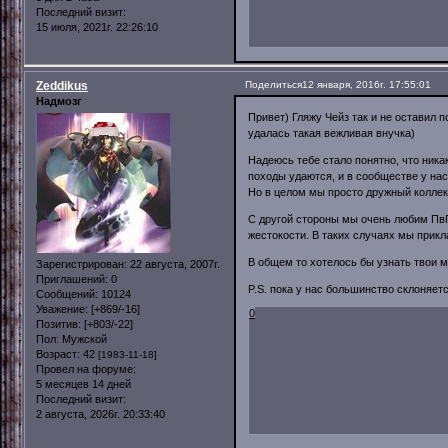
Последний визит:
15 июля, 2021г. 22:26:10
Zeddikus
Поделиться
12 января, 2016г. 17:55:01
Надмозг
Привет) Гляжу Чейз так и не оставил п
удалась такая вежливая внучка)
Надеюсь тебе стало понятно, что ника
походы удаются, и в сообществе у нас
Но в целом мы просто дружный коллект
С другой стороны мы очень любим ПвП
жестокости. В таких случаях мы прик
В общем то хотелось бы узнать твои мы
Зарегистрирован
: 22 августа, 2007г.
Приглашений:
0
P.S. пока у нас большинство склоняетс
Сообщений:
10124
Уважение:
[+869/-16]
0
Позитив:
[+803/-22]
Пол:
Мужской
Возраст:
42
[1983-11-18]
Провел на форуме:
5 месяцев 14 дней
Последний визит:
2 августа, 2026г. 20:33:40