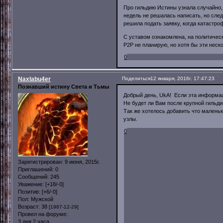
Про гильдию Истины узнала случайно,
недель не решалась написать, но след
решила подать заявку, когда катастро
С уставом ознакомлена, на политичес
P2P не планирую, но хотя бы эти неск
0
Naxlabu4er
Поделиться
12 января, 2016г. 17:47:23
Познавший истину Света и Тьмы
Добрый день, UkA! Если эта информаци
Не будет ли Вам после крупной гильд
Так же хотелось добавить что маленьк
узлы.
0
Зарегистрирован
: 9 июня, 2015г.
Приглашений:
0
Сообщений:
245
Уважение:
[+18/-0]
Позитив:
[+6/-0]
Пол:
Мужской
Возраст:
38
[1987-12-29]
Провел на форуме:
3 дня 2 часа