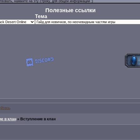
Полезные ссылки
Тема
уйтесь
.
е в клан
»
Вступление в клан