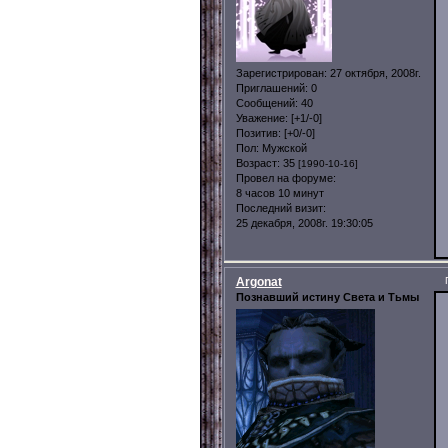
Зарегистрирован
: 27 октября, 2008г.
Приглашений:
0
Сообщений:
40
Уважение:
[+1/-0]
Позитив:
[+0/-0]
Пол:
Мужской
Возраст:
35
[1990-10-16]
Провел на форуме:
8 часов 10 минут
Последний визит:
25 декабря, 2008г. 19:30:05
Argonat
Познавший истину Света и Тьмы