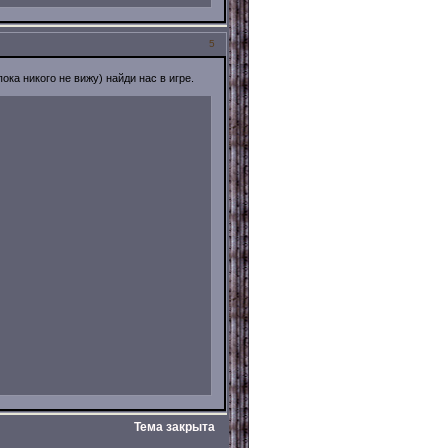
5
ка никого не вижу) найди нас в игре.
Тема закрыта