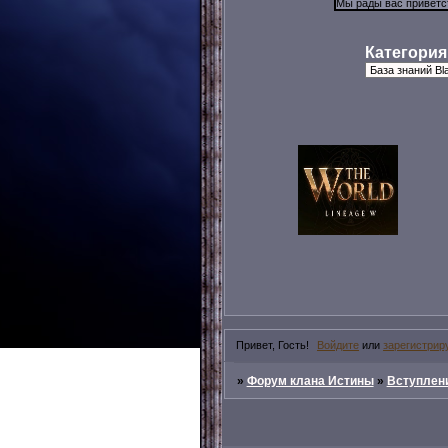
Категория
Привет, Гость!
Войдите
или
зарегистрир
»
Форум клана Истины
»
Вступлени