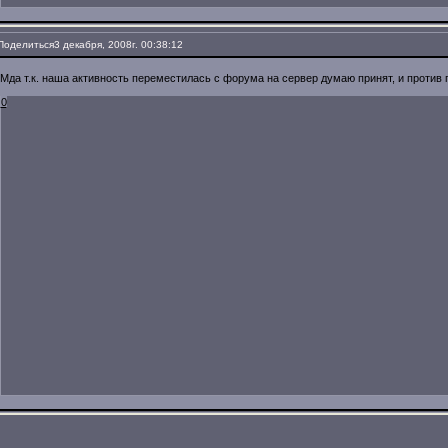
Поделиться
3 декабря, 2008г. 00:38:12
Мда т.к. наша активность переместилась с форума на сервер думаю принят, и против по
0