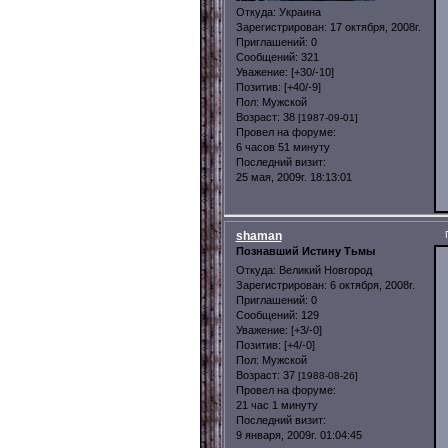
Откуда:
Украина
Зарегистрирован
: 17 октября, 2008г.
Приглашений:
0
Сообщений:
321
Уважение:
[+30/-10]
Позитив:
[+40/-9]
Пол:
Мужской
Возраст:
38
[1987-09-01]
Провел на форуме:
6 часов 51 минуту
Последний визит:
25 мая, 2009г. 18:13:01
shaman
Познавший Истину Тьмы
Откуда:
Великий Новгород
Зарегистрирован
: 6 октября, 2008г.
Приглашений:
0
Сообщений:
129
Уважение:
[+3/-0]
Позитив:
[+4/-0]
Пол:
Мужской
Возраст:
37
[1988-08-26]
Провел на форуме:
21 час 1 минуту
Последний визит:
9 января, 2009г. 01:04:45