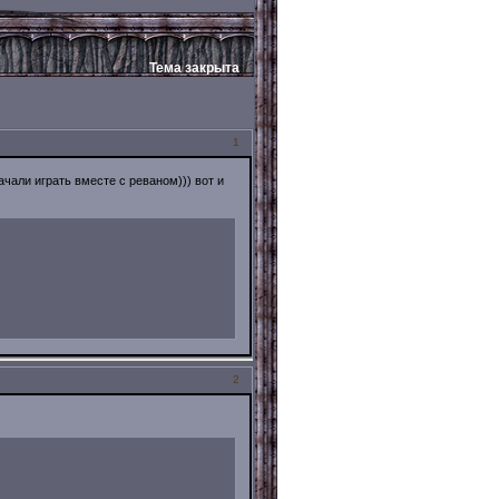
Тема закрыта
1
чали играть вместе с реваном))) вот и
2