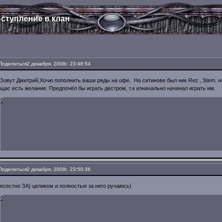
ступление в клан
Поделиться
2 декабря, 2008г. 23:48:54
Зовут Дмитрий,Хочю пополнить ваши ряды на офе. На ситинове был ник Rez , Stem. на
щас есть желание. Предпочёл бы играть дестром, т.к изначально начинал играть им.
0
Поделиться
2 декабря, 2008г. 23:50:36
есестно ЗА) целиком и полностью за него ручаюсь)
0