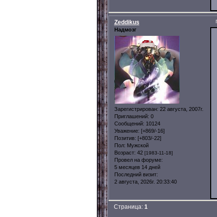
Zeddikus
Надмозг
Зарегистрирован
: 22 августа, 2007г.
Приглашений:
0
Сообщений:
10124
Уважение:
[+869/-16]
Позитив:
[+803/-22]
Пол:
Мужской
Возраст:
42
[1983-11-18]
Провел на форуме:
5 месяцев 14 дней
Последний визит:
2 августа, 2026г. 20:33:40
Страница:
1