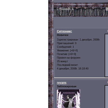
В
Страница:
1
Ситроникс
Новичок
Зарегистрирован
: 1 декабря, 2008г.
Приглашений:
0
Сообщений:
1
Уважение:
[+0/-0]
Позитив:
[+0/-0]
Провел на форуме:
25 минут
Последний визит:
4 декабря, 2008г. 16:18:40
revans
Заблокирован