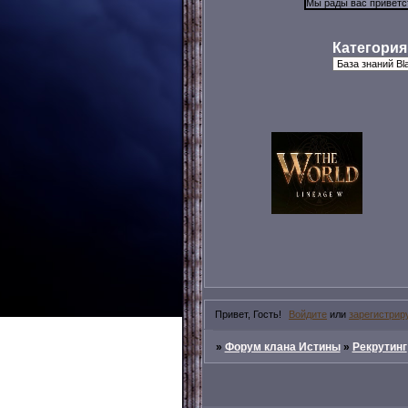
Категория
Привет, Гость!
Войдите
или
зарегистрир
»
Форум клана Истины
»
Рекрутинг