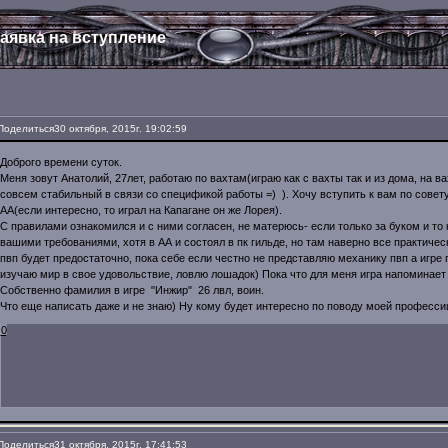
аявка на вступление
Поделиться
30 октября, 2015г. 19:02:59
Доброго времени суток.
Меня зовут Анатолий, 27лет, работаю по вахтам(играю как с вахты так и из дома, на в
совсем стабильный в связи со спецификой работы =) ). Хочу вступить к вам по совет
АА(если интересно, то играл на Капагане он же Лорея).
С правилами ознакомился и с ними согласен, не матерюсь- если только за буком и то 
вашими требованиями, хотя в АА и состоял в пк гильде, но там наверно все практич
пвп будет предостаточно, пока себе если честно не представляю механику пвп а игре 
изучаю мир в свое удовольствие, ловлю лошадок) Пока что для меня игра напоминает
Собственно фамилия в игре "Инжир" 26 лвл, воин.
Что еще написать даже и не знаю) Ну кому будет интересно по поводу моей професси
0
Поделиться
31 октября, 2015г. 17:41:53