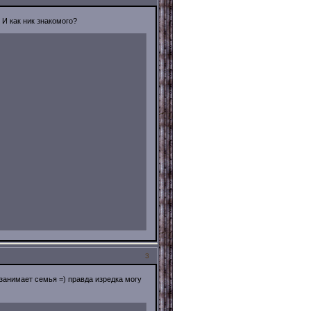
И как ник знакомого?
3
занимает семья =) правда изредка могу