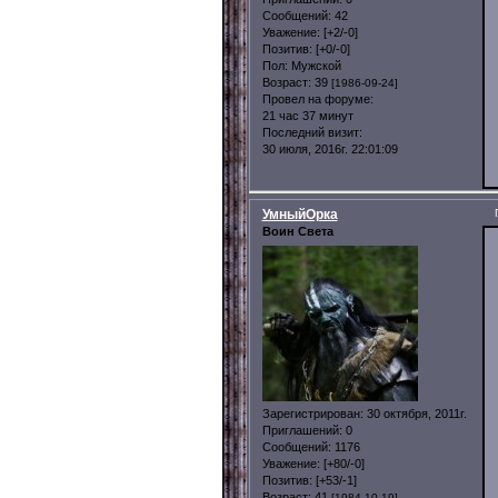
Сообщений:
42
Уважение:
[+2/-0]
Позитив:
[+0/-0]
Пол:
Мужской
Возраст:
39
[1986-09-24]
Провел на форуме:
21 час 37 минут
Последний визит:
30 июля, 2016г. 22:01:09
УмныйОрка
Воин Света
Зарегистрирован
: 30 октября, 2011г.
Приглашений:
0
Сообщений:
1176
Уважение:
[+80/-0]
Позитив:
[+53/-1]
Возраст:
41
[1984-10-19]