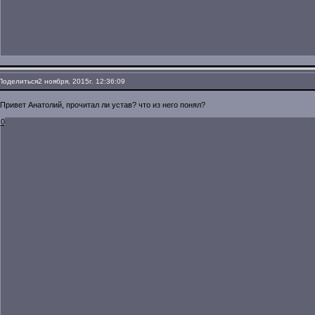
Поделиться
2 ноября, 2015г. 12:36:09
Привет Анатолий, прочитал ли устав? что из него понял?
0