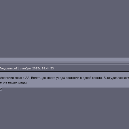
Поделиться
31 октября, 2015г. 18:44:53
Анатолия знаю с АА. Вплоть до моего ухода состояли в одной консте. Был удивлен ког
его в наших рядах
0