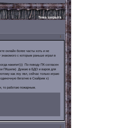
Тема закрыта
1
ахте онлайн более часты хоть и не
у знакомого с которым раньше играл в
когда накипит))) По поводу ПК согласен
ески ПКшили) Думаю в БДО и варов для
потому как лоу лвл, сейчас только играю
 одиночную бегатню в Скайрим х)
и, то работаю пожарным.
2