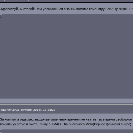
Здравствуй, Анатолий! Чем увлекаешься в жизни помимо комп. игрушек? Где живешь? 
0
Поделиться
31 октября, 2015г. 18:28:23
За компом я отдыхаю, на другие увлечения времени не хватает, все время свободное 
принять участие в охоте) Живу в ХМАО. Ник знакомого Mirro(Вернее фамилия в игре).
0