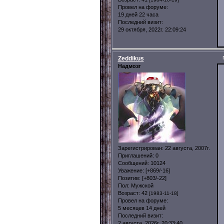
Провел на форуме:
19 дней 22 часа
Последний визит:
29 октября, 2022г. 22:09:24
Zeddikus
Надмозг
Зарегистрирован
: 22 августа, 2007г.
Приглашений:
0
Сообщений:
10124
Уважение:
[+869/-16]
Позитив:
[+803/-22]
Пол:
Мужской
Возраст:
42
[1983-11-18]
Провел на форуме:
5 месяцев 14 дней
Последний визит:
2 августа, 2026г. 20:33:40