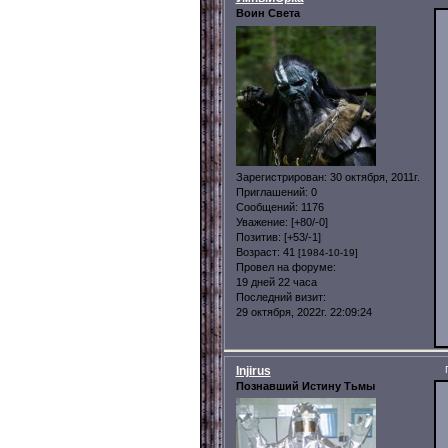
Воин Света
Зарегистрирован
: 30 октября, 2011г.
Приглашений:
0
Сообщений:
1176
Уважение:
[+80/-0]
Позитив:
[+53/-1]
Возраст:
41
[1984-10-19]
Провел на форуме:
19 дней 22 часа
Последний визит:
29 октября, 2022г. 22:09:24
Injirus
Познавший Истину Тьмы