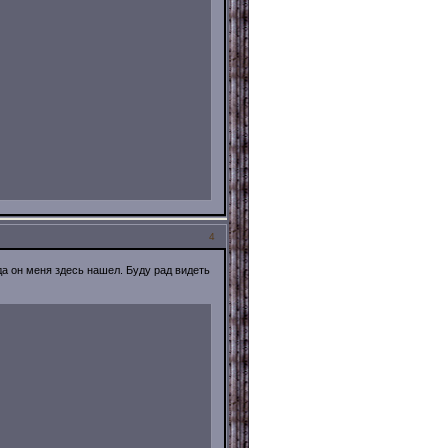
4
да он меня здесь нашел. Буду рад видеть