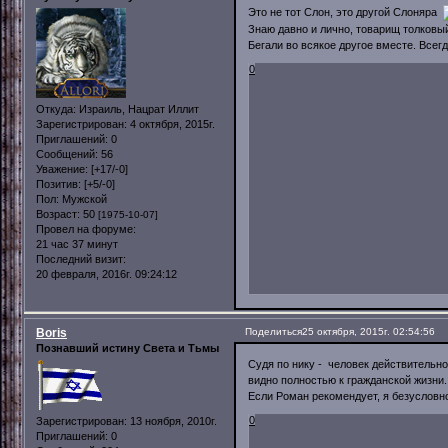
Это не тот Слон, это другой Слоняра
Знаю давно и лично, товарищ толковы
Бегали во всякое другое вместе. Всег
0
Откуда:
Израиль, Нацрат Иллит
Зарегистрирован
: 4 октября, 2015г.
Приглашений:
0
Сообщений:
56
Уважение:
[+17/-0]
Позитив:
[+5/-0]
Пол:
Мужской
Возраст:
50
[1975-10-07]
Провел на форуме:
21 час 37 минут
Последний визит:
20 февраля, 2016г. 09:24:12
Boris
Поделиться
25 октября, 2015г. 02:54:56
Познавший истину Света и Тьмы
Судя по нику - человек действительно
видно полностью к гражданской жизни.
Если Роман рекомендует, я безусловно
0
Зарегистрирован
: 13 ноября, 2010г.
Приглашений:
0