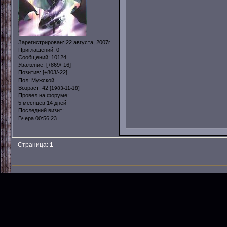
Зарегистрирован
: 22 августа, 2007г.
Приглашений:
0
Сообщений:
10124
Уважение:
[+869/-16]
Позитив:
[+803/-22]
Пол:
Мужской
Возраст:
42
[1983-11-18]
Провел на форуме:
5 месяцев 14 дней
Последний визит:
Вчера 00:56:23
Страница:
1