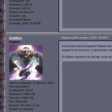
Сообщений:
204
Уважение:
[+22/-3]
Позитив:
[+42/-1]
Провел на форуме:
16 дней 1 час
Последний визит:
9 января, 2025г. 02:48:46
Zeddikus
Поделиться
25 октября, 2015г. 04:48:07
Надмозг
Безусловно рекомендация Романа весо
придется не ругаться, в противном слу
В общем и целом я не против, если че
0
Зарегистрирован
: 22 августа, 2007г.
Приглашений:
0
Сообщений:
10124
Уважение:
[+869/-16]
Позитив:
[+803/-22]
Пол:
Мужской
Возраст:
42
[1983-11-18]
Провел на форуме: