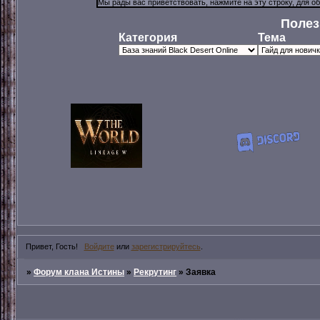
Полез
Категория
Тема
Привет, Гость!
Войдите
или
зарегистрируйтесь
.
»
Форум клана Истины
»
Рекрутинг
»
Заявка