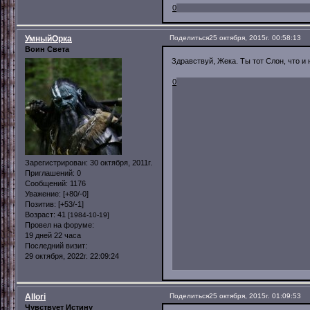
0
УмныйОрка
Поделиться
25 октября, 2015г. 00:58:13
Воин Света
Здравствуй, Жека. Ты тот Слон, что и
0
Зарегистрирован
: 30 октября, 2011г.
Приглашений:
0
Сообщений:
1176
Уважение:
[+80/-0]
Позитив:
[+53/-1]
Возраст:
41
[1984-10-19]
Провел на форуме:
19 дней 22 часа
Последний визит:
29 октября, 2022г. 22:09:24
Allori
Поделиться
25 октября, 2015г. 01:09:53
Чувствует Истину