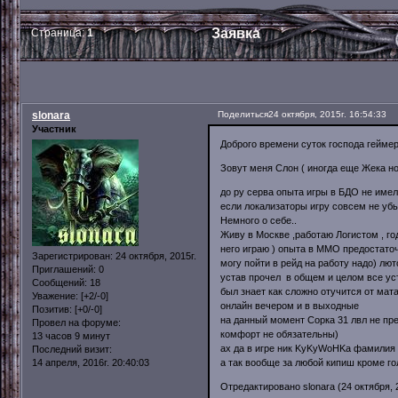
Заявка
Страница:
1
slonara
Поделиться
24 октября, 2015г. 16:54:33
Участник
Доброго времени суток господа гейме
Зовут меня Слон ( иногда еще Жека но
до ру серва опыта игры в БДО не име
если локализаторы игру совсем не убь
Немного о себе..
Живу в Москве ,работаю Логистом , года
него играю ) опыта в ММО предостаточ
Зарегистрирован
: 24 октября, 2015г.
могу пойти в рейд на работу надо) лют
Приглашений:
0
устав прочел в общем и целом все уст
Сообщений:
18
был знает как сложно отучится от ма
Уважение:
[+2/-0]
онлайн вечером и в выходные
Позитив:
[+0/-0]
на данный момент Сорка 31 лвл не пре
Провел на форуме:
комфорт не обязательны)
13 часов 9 минут
ах да в игре ник KyKyWoHKa фамили
Последний визит:
а так вообще за любой кипиш кроме го
14 апреля, 2016г. 20:40:03
Отредактировано slonara (24 октября, 2