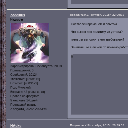
Zeddikus
Поделиться
17 октября, 2015г. 22:06:32
Надмозг
Составлен временем и опытом
Что вынес про политику из устава?
готов ли выполнять его требования?
Занимаешься ли чем то помимо работ
0
Зарегистрирован
: 22 августа, 2007г.
Приглашений:
0
Сообщений:
10124
Уважение:
[+869/-16]
Позитив:
[+803/-22]
Пол:
Мужской
Возраст:
42
[1983-11-18]
Провел на форуме:
5 месяцев 14 дней
Последний визит:
2 августа, 2026г. 20:33:40
HAcke
Поделиться
18 октября, 2015г. 20:39:53