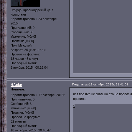
Откуда:
Краснодарский кр. г
Кропоткин
Зарегистрирован
: 23 сентября,
2015г.
Приглашений:
0
Сообщений:
36
Уважение:
[+0/-0]
Позитив:
[+0/-0]
Пол:
Мужской
Возраст:
35
[1991-06-10]
Провел на форуме:
13 часов 45 минут
Последний визит:
3 ноября, 2015г. 00:16:04
HAcke
Поделиться
17 октября, 2015г. 21:41:58
Новичок
нет про п2п не знал, но это не пробле
Зарегистрирован
: 17 октября, 2015г.
правила.
Приглашений:
0
Сообщений:
3
0
Уважение:
[+0/-0]
Позитив:
[+0/-0]
Провел на форуме:
32 минуты
Последний визит:
18 октября, 2015г. 20:48:47