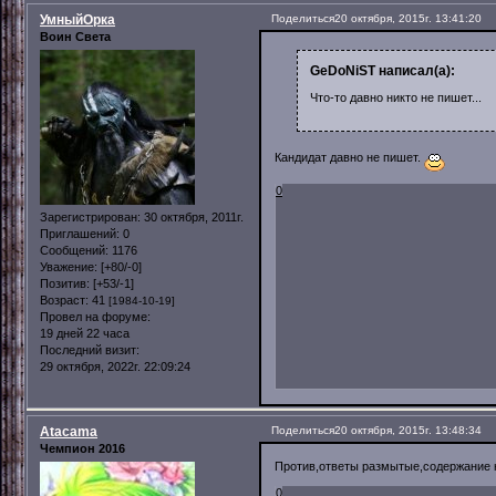
УмныйОрка
Поделиться
20 октября, 2015г. 13:41:20
Воин Света
GeDoNiST написал(а):
Что-то давно никто не пишет...
Кандидат давно не пишет.
0
Зарегистрирован
: 30 октября, 2011г.
Приглашений:
0
Сообщений:
1176
Уважение:
[+80/-0]
Позитив:
[+53/-1]
Возраст:
41
[1984-10-19]
Провел на форуме:
19 дней 22 часа
Последний визит:
29 октября, 2022г. 22:09:24
Atacama
Поделиться
20 октября, 2015г. 13:48:34
Чемпион 2016
Против,ответы размытые,содержание
0