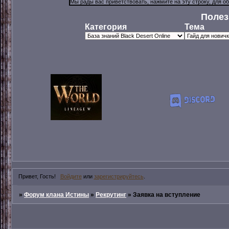
Полез
Категория
Тема
Привет, Гость!
Войдите
или
зарегистрируйтесь
.
»
Форум клана Истины
»
Рекрутинг
»
Заявка на вступление