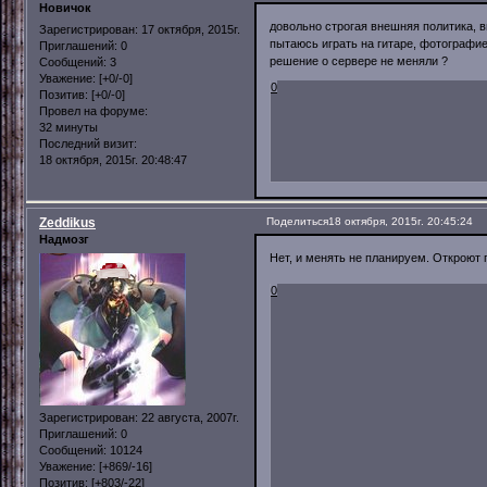
Новичок
довольно строгая внешняя политика, вн
Зарегистрирован
: 17 октября, 2015г.
пытаюсь играть на гитаре, фотографие
Приглашений:
0
решение о сервере не меняли ?
Сообщений:
3
Уважение:
[+0/-0]
0
Позитив:
[+0/-0]
Провел на форуме:
32 минуты
Последний визит:
18 октября, 2015г. 20:48:47
Zeddikus
Поделиться
18 октября, 2015г. 20:45:24
Надмозг
Нет, и менять не планируем. Откроют 
0
Зарегистрирован
: 22 августа, 2007г.
Приглашений:
0
Сообщений:
10124
Уважение:
[+869/-16]
Позитив:
[+803/-22]