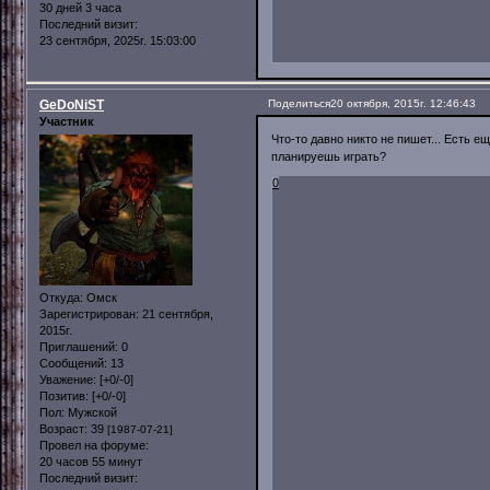
30 дней 3 часа
Последний визит:
23 сентября, 2025г. 15:03:00
GeDoNiST
Поделиться
20 октября, 2015г. 12:46:43
Участник
Что-то давно никто не пишет... Есть е
планируешь играть?
0
Откуда:
Омск
Зарегистрирован
: 21 сентября,
2015г.
Приглашений:
0
Сообщений:
13
Уважение:
[+0/-0]
Позитив:
[+0/-0]
Пол:
Мужской
Возраст:
39
[1987-07-21]
Провел на форуме:
20 часов 55 минут
Последний визит: