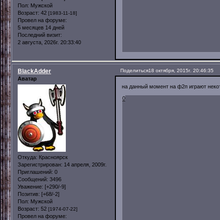
Пол:
Мужской
Возраст:
42
[1983-11-18]
Провел на форуме:
5 месяцев 14 дней
Последний визит:
2 августа, 2026г. 20:33:40
BlackAdder
Поделиться
18 октября, 2015г. 20:46:35
Аватар
на данный момент на ф2п играют неко
0
Откуда:
Красноярск
Зарегистрирован
: 14 апреля, 2009г.
Приглашений:
0
Сообщений:
3496
Уважение:
[+290/-9]
Позитив:
[+68/-2]
Пол:
Мужской
Возраст:
52
[1974-07-22]
Провел на форуме: