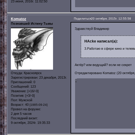
23 июня, 2016г. 11:02:50
Komatoz
Поделиться
20 октября, 2015г. 12:55:58
Познавший Истину Тьмы
Здравствуй Владимир
HAcke написал(а):
3.Работаю в сфере кино и телев
Актёр? или ведущий? если не секрет
Откуда:
Красноярск
Отредактировано Komatoz (20 октября, 
Зарегистрирован
: 23 декабря, 2013г.
0
Приглашений:
0
Сообщений:
123
Уважение:
[+16/-0]
Позитив:
[+3/-0]
Пол:
Мужской
Возраст:
40
[1985-09-24]
Провел на форуме:
2 дня 5 часов
Последний визит:
9 октября, 2024г. 19:35:33