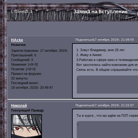
Заявка на вступление
Страница:
1
HAcke
Поделиться
17 октября, 2015г. 21:09:55
Новичок
1. Зовут Владимир, мне 26 лет
Зарегистрирован
: 17 октября, 2015г.
2. Живу в Киеве
Приглашений:
0
3.Работаю в сфере кино и телевидени
Сообщений:
3
Уважение:
[+0/-0]
Вот захотелось найти компанию для иг
Позитив:
[+0/-0]
Связь есть. В общем спрашивайте что
Провел на форуме:
0
32 минуты
Последний визит:
18 октября, 2015г. 20:48:47
Николай
Поделиться
17 октября, 2015г. 21:22:07
Говорящий Правду
Ты в курсе , что иы идём на П2П серве
0