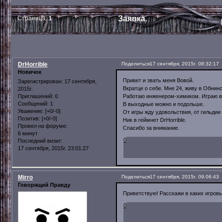
Заявка.
Страница:
1
DrHorrible
Поделиться
17 сентября, 2015г. 08:32:17
Новичок
Привет и звать меня Вовой.
Зарегистрирован
: 17 сентября,
Вкратце о себе. Мне 24, живу в Обнинс
2015г.
Работаю инженером-химиком. Играю в о
Приглашений:
0
Сообщений:
1
В выходные можно и подольше.
Уважение:
[+0/-0]
От игры жду удовольствия, от гильдии
Позитив:
[+0/-0]
Ник в геймнет DrHorrible.
Провел на форуме:
Спасибо за внимание.
6 минут
0
Последний визит:
17 сентября, 2015г. 23:01:27
Mirro
Поделиться
17 сентября, 2015г. 09:06:43
Говорящий Правду
Приветствую! Расскажи в каких игровых
0