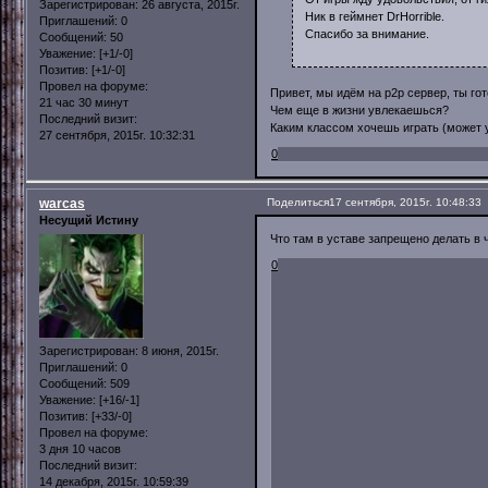
Зарегистрирован
: 26 августа, 2015г.
Ник в геймнет DrHorrible.
Приглашений:
0
Спасибо за внимание.
Сообщений:
50
Уважение:
[+1/-0]
Позитив:
[+1/-0]
Провел на форуме:
Привет, мы идём на p2p сервер, ты гот
21 час 30 минут
Чем еще в жизни увлекаешься?
Последний визит:
Каким классом хочешь играть (может 
27 сентября, 2015г. 10:32:31
0
warcas
Поделиться
17 сентября, 2015г. 10:48:33
Несущий Истину
Что там в уставе запрещено делать в 
0
Зарегистрирован
: 8 июня, 2015г.
Приглашений:
0
Сообщений:
509
Уважение:
[+16/-1]
Позитив:
[+33/-0]
Провел на форуме:
3 дня 10 часов
Последний визит:
14 декабря, 2015г. 10:59:39