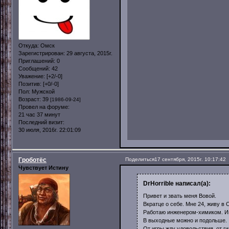
Откуда:
Омск
Зарегистрирован
: 29 августа, 2015г.
Приглашений:
0
Сообщений:
42
Уважение:
[+2/-0]
Позитив:
[+0/-0]
Пол:
Мужской
Возраст:
39
[1986-09-24]
Провел на форуме:
21 час 37 минут
Последний визит:
30 июля, 2016г. 22:01:09
Гроботёс
Поделиться
17 сентября, 2015г. 10:17:42
Чувствует Истину
DrHorrible написал(а):
Привет и звать меня Вовой.
Вкратце о себе. Мне 24, живу в 
Работаю инженером-химиком. Игр
В выходные можно и подольше.
От игры жду удовольствия, от г