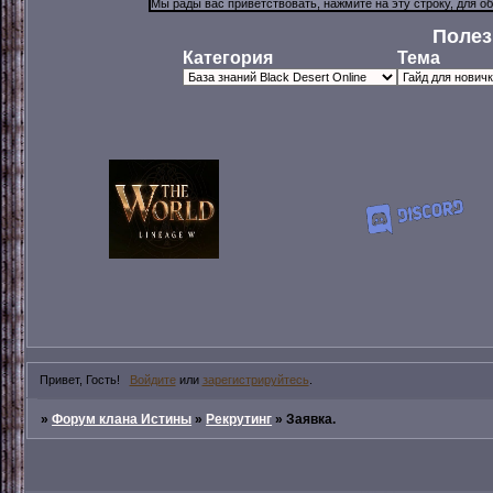
Полез
Категория
Тема
Привет, Гость!
Войдите
или
зарегистрируйтесь
.
»
Форум клана Истины
»
Рекрутинг
»
Заявка.