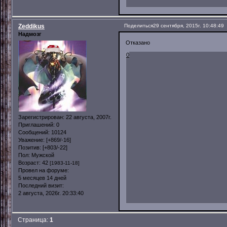
Zeddikus
Поделиться
29 сентября, 2015г. 10:48:49
Надмозг
Отказано
0
Зарегистрирован
: 22 августа, 2007г.
Приглашений:
0
Сообщений:
10124
Уважение:
[+869/-16]
Позитив:
[+803/-22]
Пол:
Мужской
Возраст:
42
[1983-11-18]
Провел на форуме:
5 месяцев 14 дней
Последний визит:
2 августа, 2026г. 20:33:40
Страница:
1