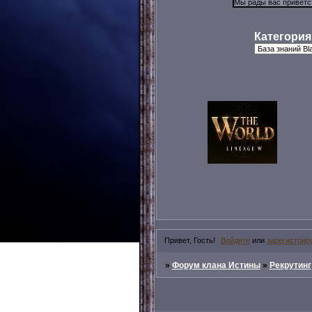
Категория
Привет, Гость!
Войдите
или
зарегистрир
»
Форум клана Истины
»
Рекрутинг