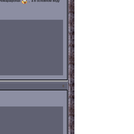
веломарафонах
, а в основном веду
6