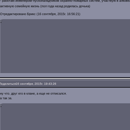
- работаю инженером-пусконаладчиком охранно-пожарных систем, участвую в алко
активную семейную жизнь (пол года назад родилась дочька)
Отредактировано Брикс (16 сентября, 2015г. 16:56:21)
0
Поделиться
16 сентября, 2015г. 19:43:26
ну что. друг его в клане, а еще не отписался.
а так за.
0