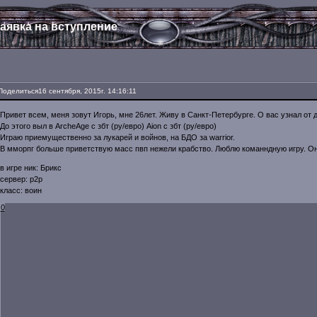
аявка на вступление
Поделиться
16 сентября, 2015г. 14:16:11
Привет всем, меня зовут Игорь, мне 26лет. Живу в Санкт-Петербурге. О вас узнал от др
До этого выл в ArcheAge с збт (ру/евро) Aion с збт (ру/евро)
Играю приемущественно за лукарей и войнов, на БДО за warrior.
В мморпг больше приветствую масс пвп нежели крабство. Люблю команндную игру. Онл
в игре ник: Брикс
сервер: p2p
класс: воин
0