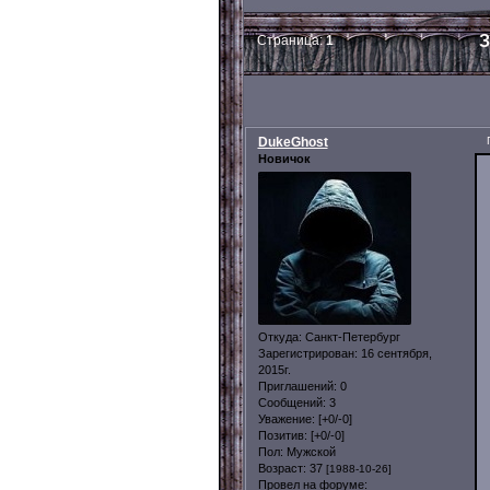
З
Страница:
1
DukeGhost
Новичок
Откуда:
Санкт-Петербург
Зарегистрирован
: 16 сентября,
2015г.
Приглашений:
0
Сообщений:
3
Уважение:
[+0/-0]
Позитив:
[+0/-0]
Пол:
Мужской
Возраст:
37
[1988-10-26]
Провел на форуме: