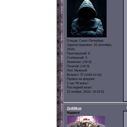
Откуда:
Санкт-Петербург
Зарегистрирован
: 16 сентября,
2015г.
Приглашений:
0
Сообщений:
3
Уважение:
[+0/-0]
Позитив:
[+0/-0]
Пол:
Мужской
Возраст:
37
[1988-10-26]
Провел на форуме:
1 час 49 минут
Последний визит:
22 ноября, 2015г. 19:24:51
Zeddikus
Надмозг