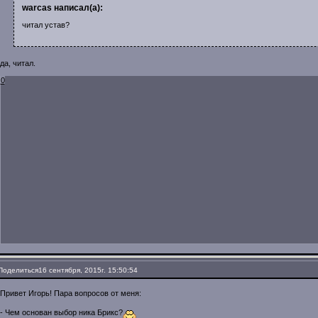
warcas написал(а):
читал устав?
да, читал.
0
Поделиться
16 сентября, 2015г. 15:50:54
Привет Игорь! Пара вопросов от меня:
- Чем основан выбор ника Брикс?