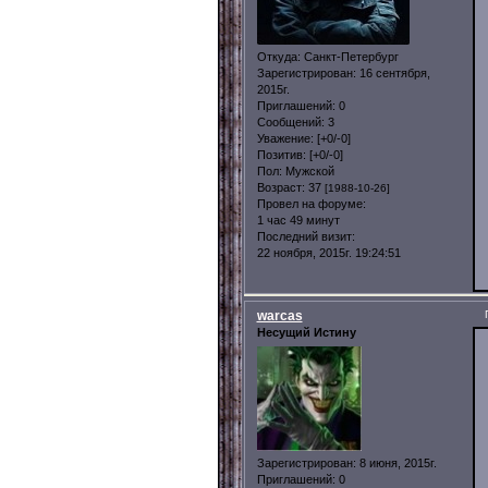
Откуда:
Санкт-Петербург
Зарегистрирован
: 16 сентября,
2015г.
Приглашений:
0
Сообщений:
3
Уважение:
[+0/-0]
Позитив:
[+0/-0]
Пол:
Мужской
Возраст:
37
[1988-10-26]
Провел на форуме:
1 час 49 минут
Последний визит:
22 ноября, 2015г. 19:24:51
warcas
Несущий Истину
Зарегистрирован
: 8 июня, 2015г.
Приглашений:
0