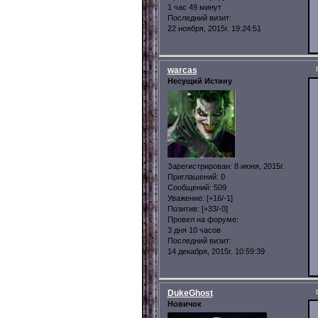
1 час 49 минут
Последний визит:
22 ноября, 2015г. 19:24:51
warcas
Несущий Истину
Зарегистрирован
: 8 июня, 2015г.
Приглашений:
0
Сообщений:
509
Уважение:
[+16/-1]
Позитив:
[+33/-0]
Провел на форуме:
3 дня 10 часов
Последний визит:
14 декабря, 2015г. 10:59:39
DukeGhost
Новичок