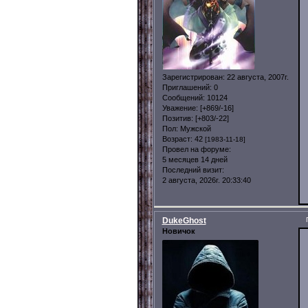
Зарегистрирован
: 22 августа, 2007г.
Приглашений:
0
Сообщений:
10124
Уважение:
[+869/-16]
Позитив:
[+803/-22]
Пол:
Мужской
Возраст:
42
[1983-11-18]
Провел на форуме:
5 месяцев 14 дней
Последний визит:
2 августа, 2026г. 20:33:40
DukeGhost
Новичок