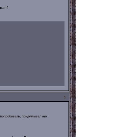
шься?
5
а попробовать, придумывал ник