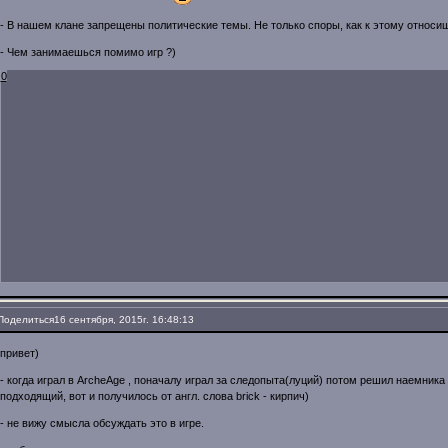
- В нашем клане запрещены политические темы. Не только споры, как к этому относи
- Чем занимаешься помимо игр ?)
0
Поделиться
16 сентября, 2015г. 16:48:13
привет)
- когда играл в ArcheAge , поначалу играл за следопыта(луций) потом решил наемник
подходящий, вот и получилось от англ. слова briсk - кирпич)
- не вижу смысла обсуждать это в игре.