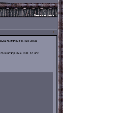
Тема закрыта
1
уга по имени Ян (ник Mirro).
айн вечерний с 18.00 по мск.