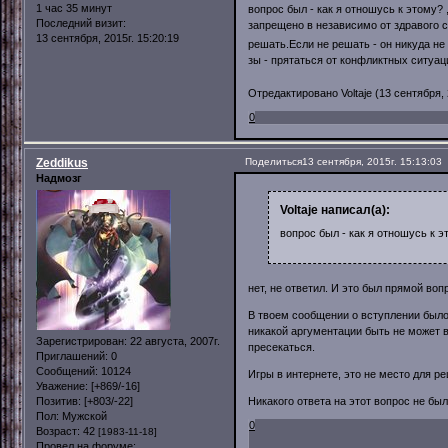
1 час 35 минут
вопрос был - как я отношусь к этому? ,
Последний визит:
запрещено в независимо от здравого 
13 сентября, 2015г. 15:20:19
решать.Если не решать - он никуда не
зы - прятаться от конфликтных ситуац
Отредактировано Voltaje (13 сентября, 
0
Zeddikus
Поделиться
13 сентября, 2015г. 15:13:03
Надмозг
Voltaje написал(а):
вопрос был - как я отношусь к эт
нет, не ответил. И это был прямой воп
В твоем сообщении о вступлении было 
никакой аргументации быть не может в
Зарегистрирован
: 22 августа, 2007г.
пресекаться.
Приглашений:
0
Сообщений:
10124
Игры в интернете, это не место для р
Уважение:
[+869/-16]
Никакого ответа на этот вопрос не был
Позитив:
[+803/-22]
Пол:
Мужской
0
Возраст:
42
[1983-11-18]
Провел на форуме: