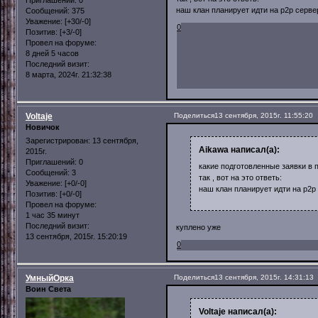
наш клан планирует идти на р2р серве
Сообщений:
375
Уважение:
[+30/-0]
0
Позитив:
[+3/-0]
Провел на форуме:
8 дней 5 часов
Последний визит:
8 марта, 2024г. 21:32:38
Voltaje
Поделиться
13 сентября, 2015г. 11:55:20
Новичок
Зарегистрирован
: 13 сентября,
Aikawa написал(а):
2015г.
Приглашений:
0
какие подготовленные заявки в 
Сообщений:
3
так , вот на это ответь:
Уважение:
[+0/-0]
наш клан планирует идти на р2р
Позитив:
[+0/-0]
Провел на форуме:
1 час 35 минут
Последний визит:
куплено уже
13 сентября, 2015г. 15:20:19
0
УмныйОрка
Поделиться
13 сентября, 2015г. 14:31:13
Воин Света
Voltaje написал(а):