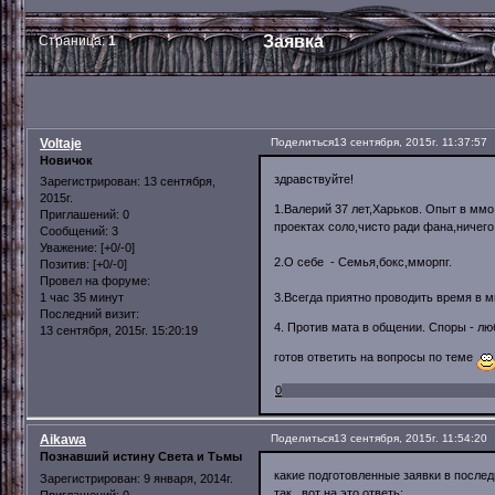
Заявка
Страница:
1
Voltaje
Поделиться
13 сентября, 2015г. 11:37:57
Новичок
здравствуйте!
Зарегистрирован
: 13 сентября,
2015г.
1.Валерий 37 лет,Харьков. Опыт в ммо
Приглашений:
0
проектах соло,чисто ради фана,ничего
Сообщений:
3
Уважение:
[+0/-0]
2.О себе - Семья,бокс,мморпг.
Позитив:
[+0/-0]
Провел на форуме:
3.Всегда приятно проводить время в 
1 час 35 минут
Последний визит:
4. Против мата в общении. Споры - л
13 сентября, 2015г. 15:20:19
готов ответить на вопросы по теме
0
Aikawa
Поделиться
13 сентября, 2015г. 11:54:20
Познавший истину Света и Тьмы
какие подготовленные заявки в после
Зарегистрирован
: 9 января, 2014г.
так , вот на это ответь:
Приглашений:
0