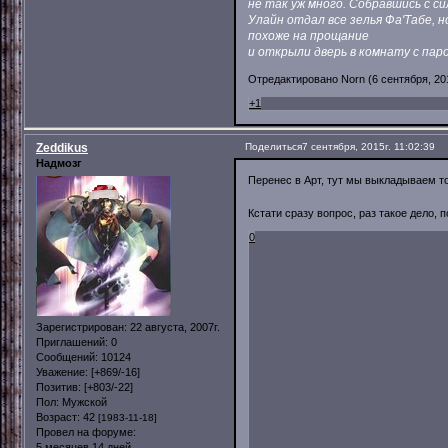
не так уж много. Собравшись с с
Улайн отдал все зелья Фа'Табе, 
похоже на прощание
и открыли дверь в комнату с пар
Отредактировано Norn (6 сентября, 201
+1
Zeddikus
Поделиться
7 сентября, 2015г. 11:02:39
Надмозг
Перенес в Арт, тут мы выкладываем т
Кстати сразу вопрос, раз такое дело,
0
Зарегистрирован
: 22 августа, 2007г.
Приглашений:
0
Сообщений:
10124
Уважение:
[+869/-16]
Позитив:
[+803/-22]
Пол:
Мужской
Возраст:
42
[1983-11-18]
Провел на форуме:
5 месяцев 14 дней