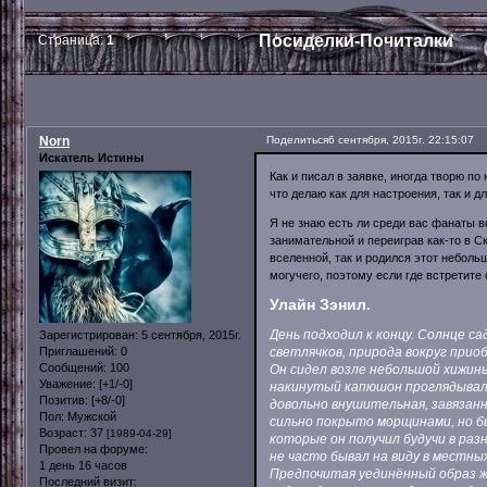
Посиделки-Почиталки
Страница:
1
Norn
Поделиться
6 сентября, 2015г. 22:15:07
Искатель Истины
Как и писал в заявке, иногда творю п
что делаю как для настроения, так и д
Я не знаю есть ли среди вас фанаты вс
занимательной и переиграв как-то в С
вселенной, так и родился этот небольш
могучего, поэтому если где встретите
Улайн Зэнил.
День подходил к концу. Солнце с
Зарегистрирован
: 5 сентября, 2015г.
светлячков, природа вокруг пр
Приглашений:
0
Сообщений:
100
Он сидел возле небольшой хижины
Уважение:
[+1/-0]
накинутый капюшон проглядывал
Позитив:
[+8/-0]
довольно внушительная, завязанн
Пол:
Мужской
сильно покрыто морщинами, но б
Возраст:
37
[1989-04-29]
которые он получил будучи в раз
Провел на форуме:
не часто бывал на виду в местных
1 день 16 часов
Предпочитая уединённый образ жи
Последний визит: