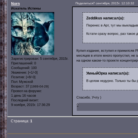
Norn
Поделиться
7 сентября, 2015г. 12:10:32
Искатель Истины
Zeddikus написал(а):
Перенес в Арт, тут мы выкладыв
Кстати сразу вопрос, раз такое
Купил издание, вступил и прижилсяв Р
месяцев в итоге много пропустил, не 
Зарегистрирован
: 5 сентября, 2015г.
на одном каком-то проекте концентриро
Приглашений:
0
Сообщений:
100
Уважение:
[+1/-0]
УмныйОрка написал(а):
Позитив:
[+8/-0]
В целом недурно. Только ты бы р
Пол:
Мужской
Возраст:
37
[1989-04-29]
Провел на форуме:
1 день 16 часов
Спасибо. Учту )
Последний визит:
0
9 ноября, 2015г. 17:36:29
Страница:
1