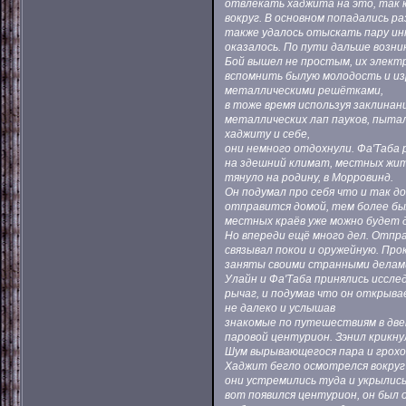
отвлекать хаджита на это, так 
вокруг. В основном попадались р
также удалось отыскать пару ин
оказалось. По пути дальше возни
Бой вышел не простым, их элект
вспомнить былую молодость и из
металлическими решётками,
в тоже время используя заклинан
металлических лап пауков, пытал
хаджиту и себе,
они немного отдохнули. Фа'Таба 
на здешний климат, местных жи
тянуло на родину, в Морровинд.
Он подумал про себя что и так д
отправится домой, тем более был
местных краёв уже можно будет 
Но впереди ещё много дел. Отпра
связывал покои и оружейную. Пр
заняты своими странными делам
Улайн и Фа'Таба принялись иссле
рычаг, и подумав что он открыва
не далеко и услышав
знакомые по путешествиям в двем
паровой центурион. Зэнил крикну
Шум вырывающегося пара и грохо
Хаджит бегло осмотрелся вокруг 
они устремились туда и укрылись
вот появился центурион, он был 