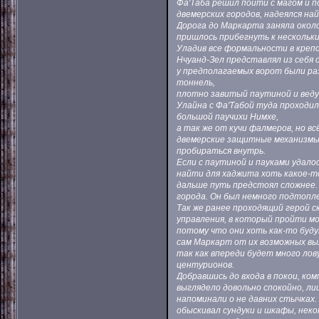
Фа'Таба решил пойти с магом и 
двемерских городов, надеялся на
Дорога до Маркарта заняла около
пришлось прибегнуть к нескольки
Уладив все формальности в крепо
Нчуанд-Зел представлял из себя
у предполагаемых ворот были ра
тоннель,
плотно завитый паутиной и ведущ
Улайна с Фа'Табой туда проходил
большой паучихи Нимхе,
а так же от кучи фалмеров, но в
двемерские защитные механизмы
пробираться внутрь.
Если с паутиной и пауками удало
найти для хаджита хоть какое-то
дальше путь предстоял сложнее. 
города. Он был немного подтопле
Так же ранее проходящий герой 
управления, в который пройти мо
потому что они хоть как-то буд
сам Маркарт от их возможных вы
так как впереди будет много лов
центурионов.
Добравшись до входа в покои, ко
выглядело довольно спокойно, ли
напоминали о не давних стычках.
обыскивал сундуки и шкафы, нек