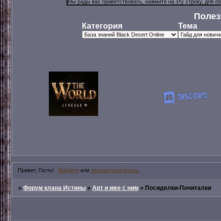
Полез
Категория
Тема
Привет, Гость!
Войдите
или
зарегистрируйтесь
.
»
Форум клана Истины
»
Арт и иже с ним
»
Посиделки-Почиталки