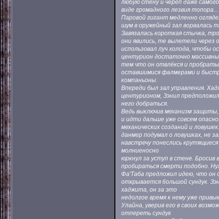
любую стену и череп даже самого
виде громадного лезвия топора..
Паровой гигант медленно огляде
шум в оружейный зал ворвалась т
Завязалась короткая стычка, тр
они явились, те вылетели через
использовал луч холода, чтобы 
центурион достаточно массивный
тем что он отвлёкся и пробратьс
оставшимися фалмерами и быстр
компаньоны.
Впереди был зал управления. Хад
центурионом, Зэнил предположил,
него добраться.
Ведь выключив механизм защиты,
и идти дальше уже совсем опасн
механических созданий и ловушек.
данмер подумал о ловушках, не з
навстречу понеслись крутящиеся
молниеносно
юркнул за уступ в стене. Бросив
пробираться смерти подобно. Нуж
Фа'Таба предложил идею, что он 
открывается большой сундук. Зэн
хаджита, он за это
недолгое время к нему уже привы
Улайна, уверив его в своих возм
отпереть сундук