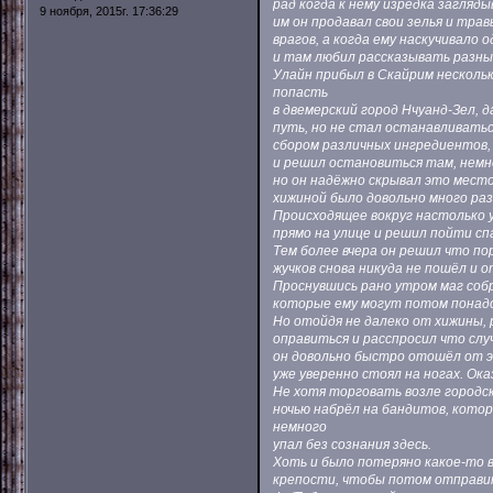
рад когда к нему изредка загляд
9 ноября, 2015г. 17:36:29
им он продавал свои зелья и тра
врагов, а когда ему наскучивало 
и там любил рассказывать разны
Улайн прибыл в Скайрим несколь
попасть
в двемерский город Нчуанд-Зел, 
путь, но не стал останавливатьс
сбором различных ингредиентов,
и решил остановиться там, немн
но он надёжно скрывал это место
хижиной было довольно много раз
Происходящее вокруг настолько 
прямо на улице и решил пойти с
Тем более вчера он решил что пор
жучков снова никуда не пошёл и 
Проснувшись рано утром маг собр
которые ему могут потом понадоб
Но отойдя не далеко от хижины,
оправиться и расспросил что слу
он довольно быстро отошёл от э
уже уверенно стоял на ногах. Ок
Не хотя торговать возле городск
ночью набрёл на бандитов, котор
немного
упал без сознания здесь.
Хоть и было потеряно какое-то 
крепости, чтобы потом отправить