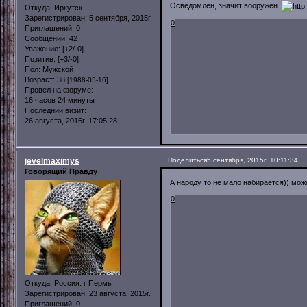
Осведомлен, значит вооружен
Откуда:
Иркутск
Зарегистрирован
: 5 сентября, 2015г.
0
Приглашений:
0
Сообщений:
42
Уважение:
[+2/-0]
Позитив:
[+3/-0]
Пол:
Мужской
Возраст:
38
[1988-05-16]
Провел на форуме:
16 часов 24 минуты
Последний визит:
26 августа, 2016г. 17:05:28
jevelmaximys
Поделиться
5 сентября, 2015г. 10:11:34
Говорящий Правду
А народу то не мало набирается)) мож
0
Откуда:
Россия. г Пермь
Зарегистрирован
: 23 августа, 2015г.
Приглашений:
0