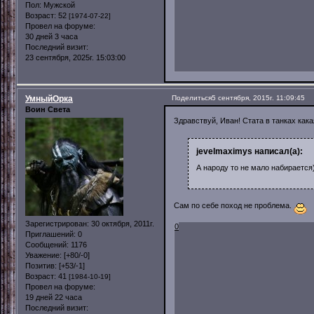
Пол:
Мужской
Возраст:
52
[1974-07-22]
Провел на форуме:
30 дней 3 часа
Последний визит:
23 сентября, 2025г. 15:03:00
УмныйОрка
Поделиться
5 сентября, 2015г. 11:09:45
Воин Света
Здравствуй, Иван! Стата в танках ка
jevelmaximys написал(а):
А народу то не мало набирается
Сам по себе поход не проблема.
Зарегистрирован
: 30 октября, 2011г.
0
Приглашений:
0
Сообщений:
1176
Уважение:
[+80/-0]
Позитив:
[+53/-1]
Возраст:
41
[1984-10-19]
Провел на форуме:
19 дней 22 часа
Последний визит: