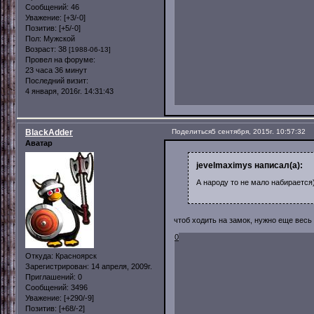
Сообщений:
46
Уважение:
[+3/-0]
Позитив:
[+5/-0]
Пол:
Мужской
Возраст:
38
[1988-06-13]
Провел на форуме:
23 часа 36 минут
Последний визит:
4 января, 2016г. 14:31:43
BlackAdder
Поделиться
5 сентября, 2015г. 10:57:32
Аватар
jevelmaximys написал(а):
А народу то не мало набирается
чтоб ходить на замок, нужно еще весь 
0
Откуда:
Красноярск
Зарегистрирован
: 14 апреля, 2009г.
Приглашений:
0
Сообщений:
3496
Уважение:
[+290/-9]
Позитив:
[+68/-2]