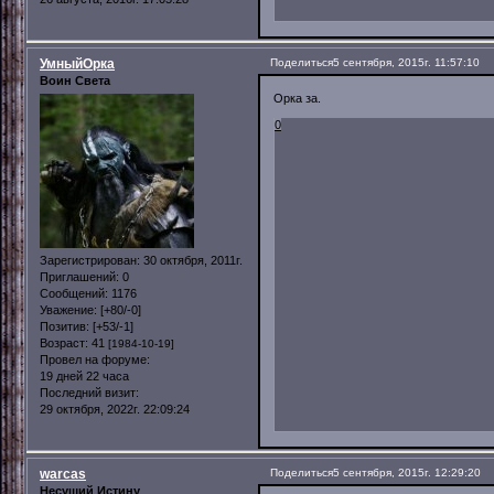
УмныйОрка
Поделиться
5 сентября, 2015г. 11:57:10
Воин Света
Орка за.
0
Зарегистрирован
: 30 октября, 2011г.
Приглашений:
0
Сообщений:
1176
Уважение:
[+80/-0]
Позитив:
[+53/-1]
Возраст:
41
[1984-10-19]
Провел на форуме:
19 дней 22 часа
Последний визит:
29 октября, 2022г. 22:09:24
warcas
Поделиться
5 сентября, 2015г. 12:29:20
Несущий Истину