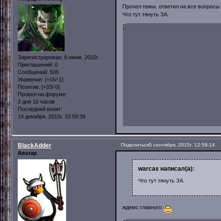
Прочел темы. ответил на все вопросы 
Что тут тянуть ЗА.
0
Зарегистрирован
: 8 июня, 2015г.
Приглашений:
0
Сообщений:
509
Уважение:
[+16/-1]
Позитив:
[+33/-0]
Провел на форуме:
3 дня 10 часов
Последний визит:
14 декабря, 2015г. 10:59:39
BlackAdder
Поделиться
5 сентября, 2015г. 12:59:14
Аватар
warcas написал(а):
Что тут тянуть ЗА.
ждемс главного