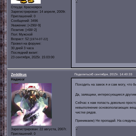
0
Откуда:
Красноярск
Зарегистрирован
: 14 апреля, 2009г.
Приглашений:
0
Сообщений:
3496
Уважение:
[+290/-9]
Позитив:
[+68/-2]
Пол:
Мужской
Возраст:
52
[1974-07-22]
Провел на форуме:
30 дней 3 часа
Последний визит:
23 сентября, 2025г. 15:03:00
Zeddikus
Поделиться
5 сентября, 2015г. 14:40:33
Надмозг
Походить на замок я и сам могу, что б
Да, заявщики, интересующиеся другим
Сейчас к нам попасть довольно просто,
невыполнение основополагающих вещей
чистке рядов.
Принимаем) Не пропадай. На следующ
0
Зарегистрирован
: 22 августа, 2007г.
Приглашений:
0