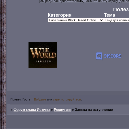
Полез
Категория
Тема
Привет, Гость!
Войдите
или
зарегистрируйтесь
.
»
Форум клана Истины
»
Рекрутинг
»
Заявка на вступление