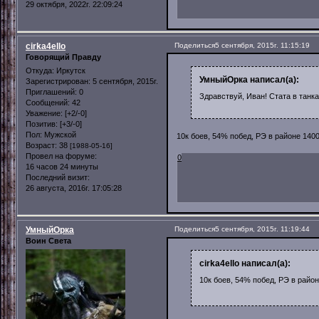
29 октября, 2022г. 22:09:24
cirka4ello
Поделиться
5 сентября, 2015г. 11:15:19
Говорящий Правду
Откуда:
Иркутск
УмныйОрка написал(а):
Зарегистрирован
: 5 сентября, 2015г.
Приглашений:
0
Здравствуй, Иван! Стата в танк
Сообщений:
42
Уважение:
[+2/-0]
Позитив:
[+3/-0]
Пол:
Мужской
10к боев, 54% побед, РЭ в районе 140
Возраст:
38
[1988-05-16]
Провел на форуме:
0
16 часов 24 минуты
Последний визит:
26 августа, 2016г. 17:05:28
УмныйОрка
Поделиться
5 сентября, 2015г. 11:19:44
Воин Света
cirka4ello написал(а):
10к боев, 54% побед, РЭ в райо