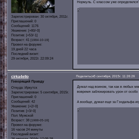
Нормуль. С классом уже определился
0
Зарегистрирован
: 30 октября, 2011г.
Приглашений:
0
Сообщений:
1176
Уважение:
[+80/-0]
Позитив:
[+53/-1]
Возраст:
41
[1984-10-19]
Провел на форуме:
19 дней 22 часа
Последний визит:
29 октября, 2022г. 22:09:24
cirka4ello
Поделиться
5 сентября, 2015г. 11:26:26
Говорящий Правду
Думал над воином, так как в любых мм
Откуда:
Иркутск
вовремя заблокировать урон от особо 
Зарегистрирован
: 5 сентября, 2015г.
Приглашений:
0
Сообщений:
42
А вообще, думал еще за Гэндальфа игра
Уважение:
[+2/-0]
0
Позитив:
[+3/-0]
Пол:
Мужской
Возраст:
38
[1988-05-16]
Провел на форуме:
16 часов 24 минуты
Последний визит:
26 августа, 2016г. 17:05:28