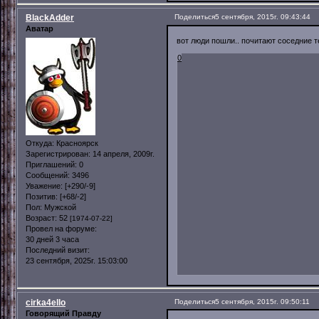
BlackAdder
Поделиться
5 сентября, 2015г. 09:43:44
Аватар
вот люди пошли.. почитают соседние те
0
Откуда:
Красноярск
Зарегистрирован
: 14 апреля, 2009г.
Приглашений:
0
Сообщений:
3496
Уважение:
[+290/-9]
Позитив:
[+68/-2]
Пол:
Мужской
Возраст:
52
[1974-07-22]
Провел на форуме:
30 дней 3 часа
Последний визит:
23 сентября, 2025г. 15:03:00
cirka4ello
Поделиться
5 сентября, 2015г. 09:50:11
Говорящий Правду