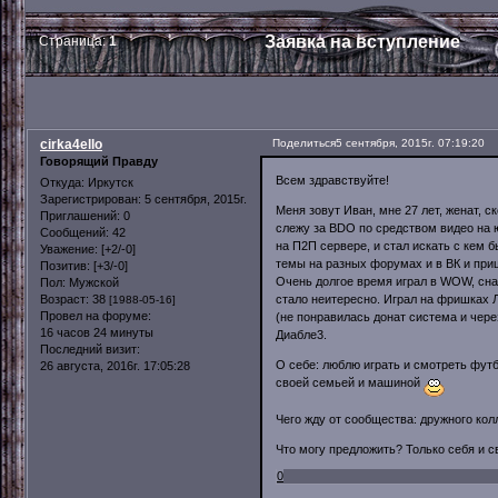
Заявка на вступление
Страница:
1
cirka4ello
Поделиться
5 сентября, 2015г. 07:19:20
Говорящий Правду
Всем здравствуйте!
Откуда:
Иркутск
Зарегистрирован
: 5 сентября, 2015г.
Меня зовут Иван, мне 27 лет, женат, 
Приглашений:
0
слежу за BDO по средством видео на 
Сообщений:
42
на П2П сервере, и стал искать с кем 
Уважение:
[+2/-0]
темы на разных форумах и в ВК и при
Позитив:
[+3/-0]
Очень долгое время играл в WOW, сна
Пол:
Мужской
стало неитересно. Играл на фришках Л
Возраст:
38
[1988-05-16]
Провел на форуме:
(не понравилась донат система и чере
16 часов 24 минуты
Диабле3.
Последний визит:
О себе: люблю играть и смотреть фут
26 августа, 2016г. 17:05:28
своей семьей и машиной
Чего жду от сообщества: дружного колл
Что могу предложить? Только себя и с
0