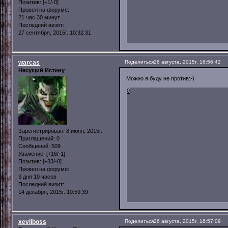
Позитив:
[+1/-0]
Провел на форуме:
21 час 30 минут
Последний визит:
27 сентября, 2015г. 10:32:31
warcas
Поделиться
26 августа, 2015г. 16:56:42
Несущий Истину
Можно я буду не против:-)
0
Зарегистрирован
: 8 июня, 2015г.
Приглашений:
0
Сообщений:
509
Уважение:
[+16/-1]
Позитив:
[+33/-0]
Провел на форуме:
3 дня 10 часов
Последний визит:
14 декабря, 2015г. 10:59:39
xevilboss
Поделиться
26 августа, 2015г. 16:57:09