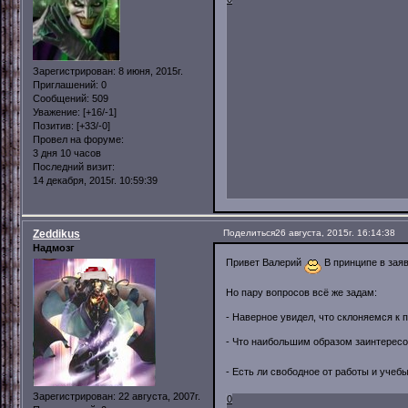
Зарегистрирован
: 8 июня, 2015г.
Приглашений:
0
Сообщений:
509
Уважение:
[+16/-1]
Позитив:
[+33/-0]
Провел на форуме:
3 дня 10 часов
Последний визит:
14 декабря, 2015г. 10:59:39
Zeddikus
Поделиться
26 августа, 2015г. 16:14:38
Надмозг
Привет Валерий
В принципе в заяв
Но пару вопросов всё же задам:
- Наверное увидел, что склоняемся к 
- Что наибольшим образом заинтересо
- Есть ли свободное от работы и учеб
Зарегистрирован
: 22 августа, 2007г.
0