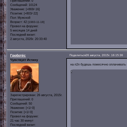
Приглашений:
0
Сообщений:
10124
Уважение:
[+869/-16]
Позитив:
[+803/-22]
Пол:
Мужской
Возраст:
42
[1983-11-18]
Провел на форуме:
5 месяцев 14 дней
Последний визит:
2 августа, 2026г. 20:33:40
Гроботёс
Поделиться
26 августа, 2015г. 16:15:36
Чувствует Истину
на п2п будешь помесячно оплачивать и
0
Зарегистрирован
: 26 августа, 2015г.
Приглашений:
0
Сообщений:
50
Уважение:
[+1/-0]
Позитив:
[+1/-0]
Провел на форуме:
21 час 30 минут
Последний визит: