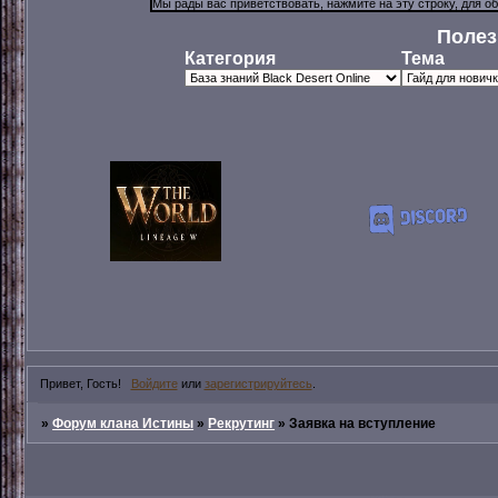
Полез
Категория
Тема
Привет, Гость!
Войдите
или
зарегистрируйтесь
.
»
Форум клана Истины
»
Рекрутинг
»
Заявка на вступление