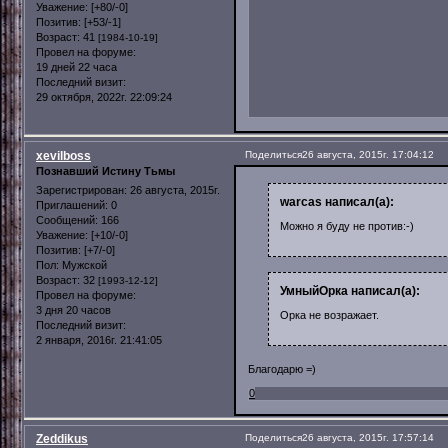
Уважение:
[+80/-0]
Позитив:
[+53/-1]
Возраст:
41
[1984-10-19]
Провел на форуме:
19 дней 22 часа
Последний визит:
29 октября, 2022г. 22:09:24
xevilboss
Поделиться
26 августа, 2015г. 17:04:12
Познавший Истину Тьмы
Зарегистрирован
: 26 августа, 2015г.
warcas написал(а):
Приглашений:
0
Сообщений:
166
Можно я буду не против:-)
Уважение:
[+10/-0]
Позитив:
[+7/-0]
Пол:
Мужской
Возраст:
32
[1993-12-12]
УмныйОрка написал(а):
Провел на форуме:
3 дня 20 часов
Орка не возражает.
Последний визит:
2 января, 2016г. 21:41:05
Благодарю =)
0
Zeddikus
Поделиться
26 августа, 2015г. 17:57:14