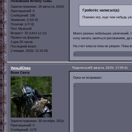
Познавший Истину Тьмы
Зарегистрирован
: 26 августа, 2015г.
Гроботёс написал(а):
Приглашений:
0
Сообщений:
166
Помимо игр, еще чем-нибудь у
Уважение:
[+10/-0]
Позитив:
[+7/-0]
Пол:
Мужской
Возраст:
32
Много разных небольших увлечений, та
[1993-12-12]
Провел на форуме:
хочу начать заняться рисованием, да в
3 дня 20 часов
На счет класса пока не уверен. Пока в
Последний визит:
2 января, 2016г. 21:41:05
0
УмныйОрка
Поделиться
26 августа, 2015г. 17:00:41
Воин Света
Орка не возражает.
0
Зарегистрирован
: 30 октября, 2011г.
Приглашений:
0
Сообщений:
1176