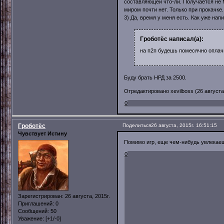
составляющей что-ли. Получается не М
миром почти нет. Только при прокачке
3) Да, время у меня есть. Как уже на
Гроботёс написал(а):
на п2п будешь помесячно оплачи
Буду брать НРД за 2500.
Отредактировано xevilboss (26 августа,
0
Гроботёс
Поделиться
26 августа, 2015г. 16:51:15
Чувствует Истину
Помимо игр, еще чем-нибудь увлекае
0
Зарегистрирован
: 26 августа, 2015г.
Приглашений:
0
Сообщений:
50
Уважение:
[+1/-0]