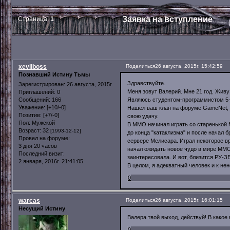
Заявка на вступление
Страница:
1
xevilboss
Поделиться
26 августа, 2015г. 15:42:59
Познавший Истину Тьмы
Здравствуйте.
Зарегистрирован
: 26 августа, 2015г.
Меня зовут Валерий. Мне 21 год. Живу
Приглашений:
0
Являюсь студентом-программистом 5-г
Сообщений:
166
Уважение:
[+10/-0]
Нашел ваш клан на форуме GameNet, п
Позитив:
[+7/-0]
свою удачу.
Пол:
Мужской
В ММО начинал играть со старенькой М
Возраст:
32
[1993-12-12]
до конца "катаклизма" и после начал б
Провел на форуме:
сервере Мелисара. Играл некоторое вре
3 дня 20 часов
начал ожидать новое чудо в мире ММО 
Последний визит:
заинтересовала. И вот, близится РУ-
2 января, 2016г. 21:41:05
В целом, я адекватный человек и к не
0
warcas
Поделиться
26 августа, 2015г. 16:01:15
Несущий Истину
Валера твой выход, действуй! В какое
0