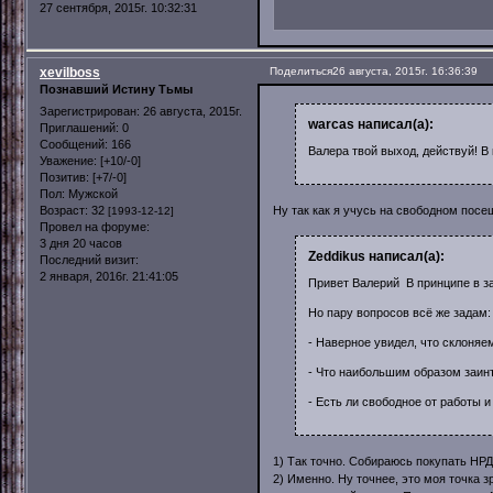
27 сентября, 2015г. 10:32:31
xevilboss
Поделиться
26 августа, 2015г. 16:36:39
Познавший Истину Тьмы
Зарегистрирован
: 26 августа, 2015г.
warcas написал(а):
Приглашений:
0
Сообщений:
166
Валера твой выход, действуй! В
Уважение:
[+10/-0]
Позитив:
[+7/-0]
Пол:
Мужской
Возраст:
32
Ну так как я учусь на свободном посещ
[1993-12-12]
Провел на форуме:
3 дня 20 часов
Zeddikus написал(а):
Последний визит:
2 января, 2016г. 21:41:05
Привет Валерий В принципе в зая
Но пару вопросов всё же задам:
- Наверное увидел, что склоняе
- Что наибольшим образом заин
- Есть ли свободное от работы 
1) Так точно. Собираюсь покупать НРД
2) Именно. Ну точнее, это моя точка 