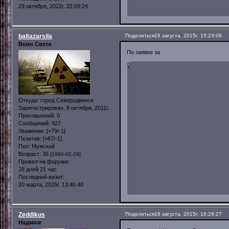
29 октября, 2022г. 22:09:24
baltazarsila
Поделиться
16 августа, 2015г. 15:23:08
Воин Света
По заявке за
0
Откуда:
город Северодвинск
Зарегистрирован
: 8 октября, 2011г.
Приглашений:
0
Сообщений:
927
Уважение:
[+79/-1]
Позитив:
[+87/-1]
Пол:
Мужской
Возраст:
36
[1990-02-28]
Провел на форуме:
28 дней 21 час
Последний визит:
20 марта, 2025г. 13:45:40
Zeddikus
Поделиться
16 августа, 2015г. 16:29:27
Надмозг