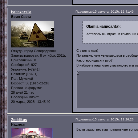
baltazarsila
Поделиться
15 августа, 2015г. 12:41:49
Воин Света
Olamia написал(а):
Хотелось бы играть в компании 
С этим к нам)
Откуда:
город Северодвинск
Зарегистрирован
: 8 октября, 2011г.
По заявке: чем увлекаешься в свобод
Приглашений:
0
Как относишься к pvp?
Сообщений:
927
В наборе в наш клан указано,что мы и
Уважение:
[+79/-1]
0
Позитив:
[+87/-1]
Пол:
Мужской
Возраст:
36
[1990-02-28]
Провел на форуме:
28 дней 21 час
Последний визит:
20 марта, 2025г. 13:45:40
Zeddikus
Поделиться
15 августа, 2015г. 13:26:26
Надмозг
Бальт задал весьма правильные вопр