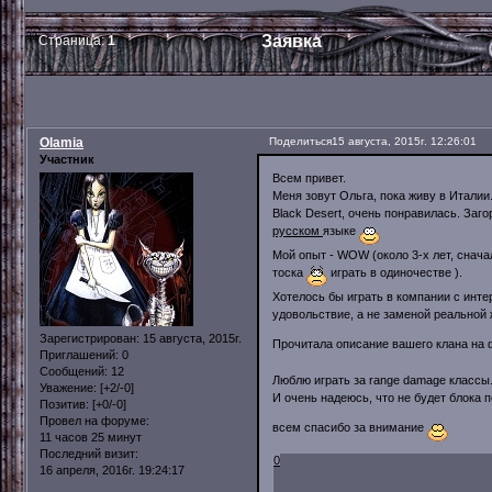
Заявка
Страница:
1
Olamia
Поделиться
15 августа, 2015г. 12:26:01
Участник
Всем привет.
Меня зовут Ольга, пока живу в Итали
Black Desert, очень понравилась. Заг
русском
языке
Мой опыт - WOW (около 3-х лет, снача
тоска
играть в одиночестве ).
Хотелось бы играть в компании с инте
удовольствие, а не заменой реальной 
Зарегистрирован
: 15 августа, 2015г.
Прочитала описание вашего клана на ф
Приглашений:
0
Сообщений:
12
Люблю играть за range damage классы
Уважение:
[+2/-0]
И очень надеюсь, что не будет блока по
Позитив:
[+0/-0]
Провел на форуме:
всем спасибо за внимание
11 часов 25 минут
Последний визит:
0
16 апреля, 2016г. 19:24:17