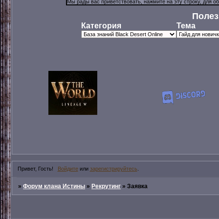
Полез
Категория
Тема
Привет, Гость!
Войдите
или
зарегистрируйтесь
.
»
Форум клана Истины
»
Рекрутинг
»
Заявка