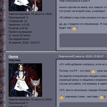
<Как относишься к pvp?>
ничего против не имею. все зависит от
отступает на второй план, и наоборот
Зарегистрирован
: 15 августа, 2015г.
Приглашений:
0
<В наборе в наш клан указано,что мы 
Сообщений:
12
да, да, я видела это объявление. Я то
Уважение:
[+2/-0]
будет так!
)
Позитив:
[+0/-0]
Провел на форуме:
0
11 часов 25 минут
Последний визит:
16 апреля, 2016г. 19:24:17
Olamia
Поделиться
15 августа, 2015г. 21:08:37
Участник
<От себя добавлю к вопросу, если не 
Потому что РУ - это свое
свои зна
На европе итальянские гильдии сложно
огромный минус в общении и взаимопо
случае все равно, что играешь в одино
<P.S. был в нескольких городах Итали
ключевое слово - местами
))
Зарегистрирован
: 15 августа, 2015г.
Приглашений:
0
0
Сообщений:
12