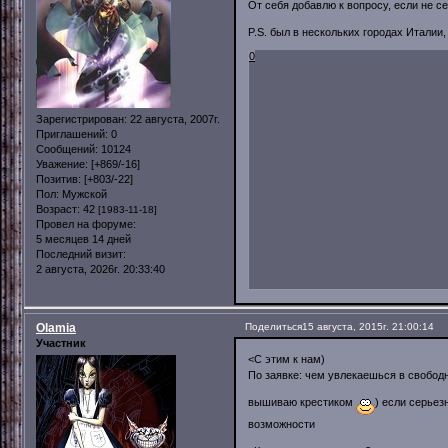
От себя добавлю к вопросу, если не с
P.S. был в нескольких городах Италии,
0
Зарегистрирован
: 22 августа, 2007г.
Приглашений:
0
Сообщений:
10124
Уважение:
[+869/-16]
Позитив:
[+803/-22]
Пол:
Мужской
Возраст:
42
[1983-11-18]
Провел на форуме:
5 месяцев 14 дней
Последний визит:
2 августа, 2026г. 20:33:40
Olamia
Поделиться
15 августа, 2015г. 21:00:14
Участник
<С этим к нам)
По заявке: чем увлекаешься в свобод
вышиваю крестиком
) если серьез
возможности