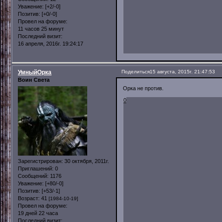
Уважение:
[+2/-0]
Позитив:
[+0/-0]
Провел на форуме:
11 часов 25 минут
Последний визит:
16 апреля, 2016г. 19:24:17
УмныйОрка
Поделиться
15 августа, 2015г. 21:47:53
Воин Света
Орка не против.
0
Зарегистрирован
: 30 октября, 2011г.
Приглашений:
0
Сообщений:
1176
Уважение:
[+80/-0]
Позитив:
[+53/-1]
Возраст:
41
[1984-10-19]
Провел на форуме:
19 дней 22 часа
Последний визит: