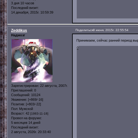
3 дня 10 часов
Последний визит:
14 декабря, 2015г. 10:59:39
Zeddikus
Поделиться
8 июня, 2015г. 22:55:54
Надмозг
Принимаем, сейчас ранний период выр
0
Зарегистрирован
: 22 августа, 2007г.
Приглашений:
0
Сообщений:
10124
Уважение:
[+869/-16]
Позитив:
[+803/-22]
Пол:
Мужской
Возраст:
42
[1983-11-18]
Провел на форуме:
5 месяцев 14 дней
Последний визит:
2 августа, 2026г. 20:33:40