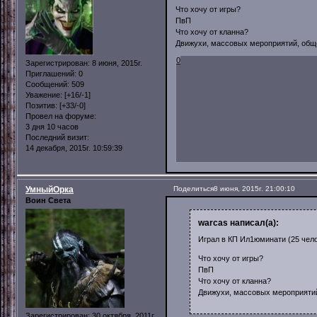
Что хочу от игры?
ПвП
Что хочу от кланна?
Движухи, массовых мероприятий, общ
0
Зарегистрирован
: 8 июня, 2015г.
Приглашений:
0
Сообщений:
509
Уважение:
[+16/-1]
Позитив:
[+33/-0]
Провел на форуме:
3 дня 10 часов
Последний визит:
14 декабря, 2015г. 10:59:39
УмныйОрка
Поделиться
8 июня, 2015г. 21:00:10
Воин Света
warcas написал(а):
Играл в КП Ил1юминати (25 чело
Что хочу от игры?
ПвП
Что хочу от кланна?
Движухи, массовых мероприятий
Зарегистрирован
: 30 октября, 2011г.