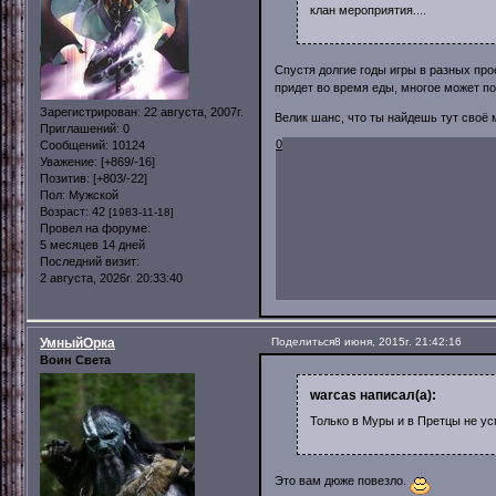
клан мероприятия....
Спустя долгие годы игры в разных про
придет во время еды, многое может п
Зарегистрирован
: 22 августа, 2007г.
Велик шанс, что ты найдешь тут своё 
Приглашений:
0
0
Сообщений:
10124
Уважение:
[+869/-16]
Позитив:
[+803/-22]
Пол:
Мужской
Возраст:
42
[1983-11-18]
Провел на форуме:
5 месяцев 14 дней
Последний визит:
2 августа, 2026г. 20:33:40
УмныйОрка
Поделиться
8 июня, 2015г. 21:42:16
Воин Света
warcas написал(а):
Только в Муры и в Претцы не ус
Это вам дюже повезло.