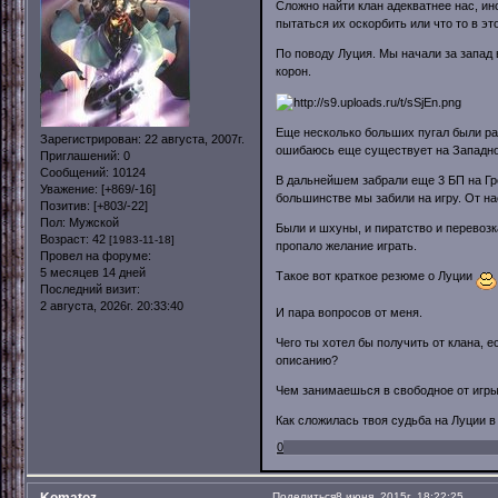
Сложно найти клан адекватнее нас, ин
пытаться их оскорбить или что то в эт
По поводу Луция. Мы начали за запад 
корон.
Еще несколько больших пугал были ра
Зарегистрирован
: 22 августа, 2007г.
ошибаюсь еще существует на Западно
Приглашений:
0
Сообщений:
10124
В дальнейшем забрали еще 3 БП на Гро
Уважение:
[+869/-16]
большинстве мы забили на игру. От нас
Позитив:
[+803/-22]
Пол:
Мужской
Были и шхуны, и пиратство и перевозк
Возраст:
42
[1983-11-18]
пропало желание играть.
Провел на форуме:
5 месяцев 14 дней
Такое вот краткое резюме о Луции
Последний визит:
2 августа, 2026г. 20:33:40
И пара вопросов от меня.
Чего ты хотел бы получить от клана, 
описанию?
Чем занимаешься в свободное от игр
Как сложилась твоя судьба на Луции в
0
Поделиться
8 июня, 2015г. 18:22:25