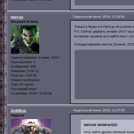
warcas
Поделиться
8 июня, 2015г. 21:29:56
Несущий Истину
Только в Муры и в Претцы не успели п
P.S. Сейчас держать онлайн 14+\7 час
вечерком часиков на 4 найти пати \ сх
Отредактировано warcas (8 июня, 2015г
0
Зарегистрирован
: 8 июня, 2015г.
Приглашений:
0
Сообщений:
509
Уважение:
[+16/-1]
Позитив:
[+33/-0]
Провел на форуме:
3 дня 10 часов
Последний визит:
14 декабря, 2015г. 10:59:39
Zeddikus
Поделиться
8 июня, 2015г. 21:37:59
Надмозг
warcas написал(а):
хочу найти дружественный поним