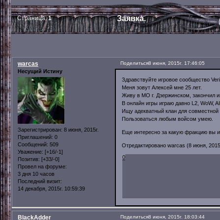
Заявка.
Страница:
1
warcas
Поделиться
8 июня, 2015г. 17:46:05
Несущий Истину
Здравствуйте игровое сообщество Veri
Меня зовут Алексей мне 25 лет.
Живу в МО г. Дзержинском, закончил и
В онлайн игры играю давно L2, WoW, AI
Ищу адекватный клан для совместной и
Пользоваться любым войсом умею.
Зарегистрирован
: 8 июня, 2015г.
Еще интересно за какую фракцию вы иг
Приглашений:
0
Сообщений:
509
Отредактировано warcas (8 июня, 2015г
Уважение:
[+16/-1]
0
Позитив:
[+33/-0]
Провел на форуме:
3 дня 10 часов
Последний визит:
14 декабря, 2015г. 10:59:39
BlackAdder
Поделиться
8 июня, 2015г. 18:03:44