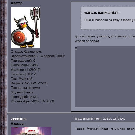
Аватар
warcas написал(а):
Еще интересно за какую фракцию
да, со старта. у меня где то валяется в
играли за запад.
0
Откуда:
Красноярск
Зарегистрирован
: 14 апреля, 2009г.
Приглашений:
0
Сообщений:
3496
Уважение:
[+290/-9]
Позитив:
[+68/-2]
Пол:
Мужской
Возраст:
52
[1974-07-22]
Провел на форуме:
30 дней 3 часа
Последний визит:
23 сентября, 2025г. 15:03:00
Zeddikus
Поделиться
8 июня, 2015г. 18:04:49
Надмозг
Привет Алексей! Рады, что к нам загл