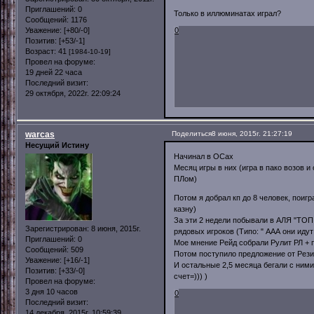
Приглашений:
0
Только в иллюминатах играл?
Сообщений:
1176
Уважение:
[+80/-0]
0
Позитив:
[+53/-1]
Возраст:
41
[1984-10-19]
Провел на форуме:
19 дней 22 часа
Последний визит:
29 октября, 2022г. 22:09:24
warcas
Поделиться
8 июня, 2015г. 21:27:19
Несущий Истину
Начинал в ОСах
Месяц игры в них (игра в пако возов 
ПЛом)
Потом я добрал кп до 8 человек, поигр
казну)
За эти 2 недели побывали в АЛЯ "ТОП
Зарегистрирован
: 8 июня, 2015г.
рядовых игроков (Типо: " ААА они иду
Приглашений:
0
Мое мнение Рейд собрали Рулит РЛ + 
Сообщений:
509
Потом поступило предложение от Резины
Уважение:
[+16/-1]
И остальные 2,5 месяца бегали с ними 
Позитив:
[+33/-0]
счет=))) )
Провел на форуме:
3 дня 10 часов
0
Последний визит:
14 декабря, 2015г. 10:59:39