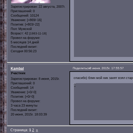
Зарегистрирован
: 22 августа, 2007г.
Приглашений:
0
Сообщений:
10124
Уважение:
[+869/-16]
Позитив:
[+803/-22]
Пол:
Мужской
Возраст:
42
[1983-11-18]
Провел на форуме:
5 месяцев 14 дней
Последний визит:
Сегодня 00:56:23
Kambal
Поделиться
8 июня, 2015г. 17:55:57
Участник
спасибо) блин мой ник занят взял стар
Зарегистрирован
: 8 июня, 2015г.
Приглашений:
0
0
Сообщений:
14
Уважение:
[+0/-0]
Позитив:
[+0/-0]
Провел на форуме:
3 часа 23 минуты
Последний визит:
20 июня, 2015г. 18:03:39
Страница:
1
2
»