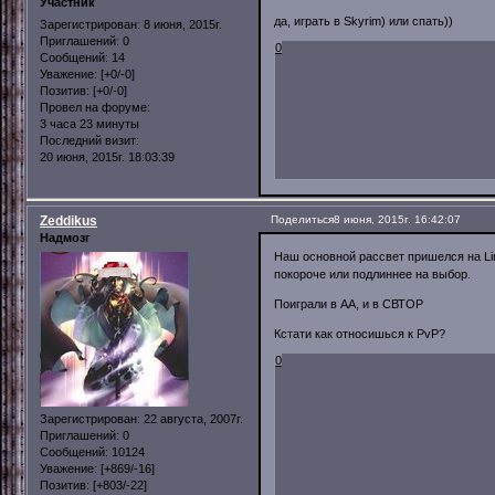
Участник
да, играть в Skyrim) или спать))
Зарегистрирован
: 8 июня, 2015г.
Приглашений:
0
0
Сообщений:
14
Уважение:
[+0/-0]
Позитив:
[+0/-0]
Провел на форуме:
3 часа 23 минуты
Последний визит:
20 июня, 2015г. 18:03:39
Zeddikus
Поделиться
8 июня, 2015г. 16:42:07
Надмозг
Наш основной рассвет пришелся на Li
покороче или подлиннее на выбор.
Поиграли в АА, и в СВТОР
Кстати как относишься к PvP?
0
Зарегистрирован
: 22 августа, 2007г.
Приглашений:
0
Сообщений:
10124
Уважение:
[+869/-16]
Позитив:
[+803/-22]