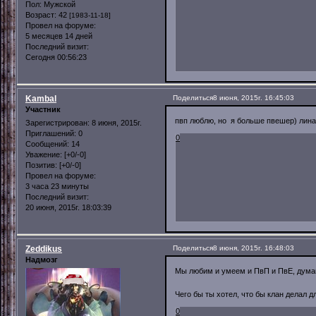
Пол:
Мужской
Возраст:
42
[1983-11-18]
Провел на форуме:
5 месяцев 14 дней
Последний визит:
Сегодня 00:56:23
Kambal
Поделиться
8 июня, 2015г. 16:45:03
Участник
пвп люблю, но я больше пвешер) линагу
Зарегистрирован
: 8 июня, 2015г.
Приглашений:
0
0
Сообщений:
14
Уважение:
[+0/-0]
Позитив:
[+0/-0]
Провел на форуме:
3 часа 23 минуты
Последний визит:
20 июня, 2015г. 18:03:39
Zeddikus
Поделиться
8 июня, 2015г. 16:48:03
Надмозг
Мы любим и умеем и ПвП и ПвЕ, думаю
Чего бы ты хотел, что бы клан делал д
0