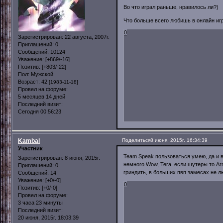
Во что играл раньше, нравилось ли?)
Что больше всего любишь в онлайн иг
0
Зарегистрирован
: 22 августа, 2007г.
Приглашений:
0
Сообщений:
10124
Уважение:
[+869/-16]
Позитив:
[+803/-22]
Пол:
Мужской
Возраст:
42
[1983-11-18]
Провел на форуме:
5 месяцев 14 дней
Последний визит:
Сегодня 00:56:23
Kambal
Поделиться
8 июня, 2015г. 16:34:39
Участник
Team Speak пользоваться умею, да и 
Зарегистрирован
: 8 июня, 2015г.
немного Wow, Tera. если шутеры то Ar
Приглашений:
0
гриндить, в больших пвп замесах не л
Сообщений:
14
Уважение:
[+0/-0]
0
Позитив:
[+0/-0]
Провел на форуме:
3 часа 23 минуты
Последний визит:
20 июня, 2015г. 18:03:39