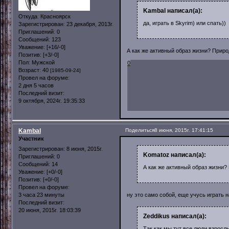
Kambal написал(а):
Откуда:
Красноярск
да, играть в Skyrim) или спать))
Зарегистрирован
: 23 декабря, 2013г.
Приглашений:
0
Сообщений:
123
Уважение:
[+16/-0]
А как же активный образ жизни? Приро
Позитив:
[+3/-0]
Пол:
Мужской
0
Возраст:
40
[1985-09-24]
Провел на форуме:
2 дня 5 часов
Последний визит:
9 октября, 2024г. 19:35:33
Kambal
Поделиться
8 июня, 2015г. 17:41:15
Участник
Зарегистрирован
: 8 июня, 2015г.
Komatoz написал(а):
Приглашений:
0
Сообщений:
14
А как же активный образ жизни?
Уважение:
[+0/-0]
Позитив:
[+0/-0]
Провел на форуме:
3 часа 23 минуты
ну это само собой, еще учусь играть н
Последний визит:
20 июня, 2015г. 18:03:39
Zeddikus написал(а):
Так как мы тут все люди взрос