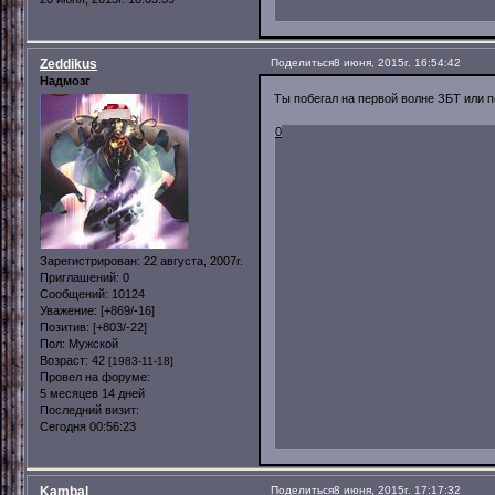
Zeddikus
Поделиться
8 июня, 2015г. 16:54:42
Надмозг
Ты побегал на первой волне ЗБТ или 
0
Зарегистрирован
: 22 августа, 2007г.
Приглашений:
0
Сообщений:
10124
Уважение:
[+869/-16]
Позитив:
[+803/-22]
Пол:
Мужской
Возраст:
42
[1983-11-18]
Провел на форуме:
5 месяцев 14 дней
Последний визит:
Сегодня 00:56:23
Kambal
Поделиться
8 июня, 2015г. 17:17:32