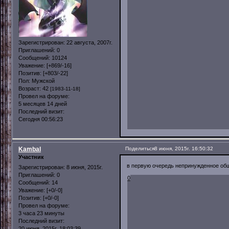
Зарегистрирован
: 22 августа, 2007г.
Приглашений:
0
Сообщений:
10124
Уважение:
[+869/-16]
Позитив:
[+803/-22]
Пол:
Мужской
Возраст:
42
[1983-11-18]
Провел на форуме:
5 месяцев 14 дней
Последний визит:
Сегодня 00:56:23
Kambal
Поделиться
8 июня, 2015г. 16:50:32
Участник
в первую очередь непринужденное общ
Зарегистрирован
: 8 июня, 2015г.
Приглашений:
0
0
Сообщений:
14
Уважение:
[+0/-0]
Позитив:
[+0/-0]
Провел на форуме:
3 часа 23 минуты
Последний визит:
20 июня, 2015г. 18:03:39