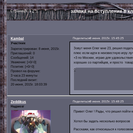
заявка на вступление в к
Страница:
1
2
»
Kambal
Поделиться
8 июня, 2015г. 15:45:25
Участник
Зовут меня Олег мне 23, решил подать
Зарегистрирован
: 8 июня, 2015г.
плюс если идти в неизвестную игру лу
Приглашений:
0
+3 по Москве, играю для удовольствия
Сообщений:
14
Уважение:
[+0/-0]
хороших со партийцев, и просто товар
Позитив:
[+0/-0]
0
Провел на форуме:
3 часа 23 минуты
Последний визит:
20 июня, 2015г. 18:03:39
Zeddikus
Поделиться
8 июня, 2015г. 15:48:25
Надмозг
Привет Олег ! Рады, что решил пойти 
Хотел бы задать несколько вопросов
Расскажи, как относишься к голосово