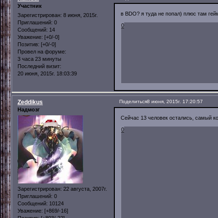
Участник
в BDO? я туда не попал) плюс там гей
Зарегистрирован
: 8 июня, 2015г.
Приглашений:
0
0
Сообщений:
14
Уважение:
[+0/-0]
Позитив:
[+0/-0]
Провел на форуме:
3 часа 23 минуты
Последний визит:
20 июня, 2015г. 18:03:39
Zeddikus
Поделиться
8 июня, 2015г. 17:20:57
Надмозг
Сейчас 13 человек остались, самый кос
0
Зарегистрирован
: 22 августа, 2007г.
Приглашений:
0
Сообщений:
10124
Уважение:
[+869/-16]