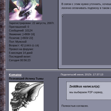
В связи с этим нужно уточнить, хочешь
логично оплачивать подписку в таком
0
Зарегистрирован
: 22 августа, 2007г.
Приглашений:
0
Сообщений:
10124
Уважение:
[+869/-16]
Позитив:
[+803/-22]
Пол:
Мужской
Возраст:
42
[1983-11-18]
Провел на форуме:
5 месяцев 14 дней
Последний визит:
Сегодня 00:56:23
Komatoz
Поделиться
8 июня, 2015г. 17:37:13
Познавший Истину Тьмы
Zeddikus написал(а):
мы выбираем P2P сервер,
Полностью согласен.