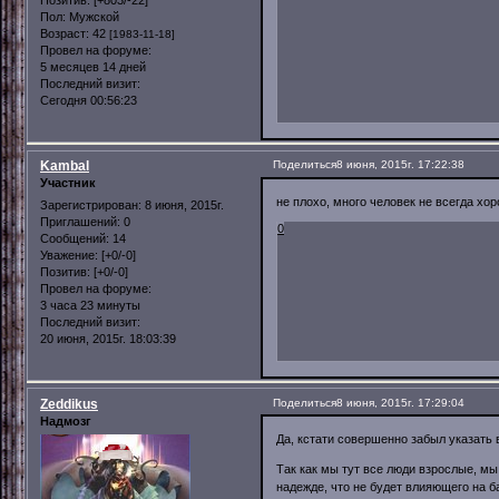
Позитив:
[+803/-22]
Пол:
Мужской
Возраст:
42
[1983-11-18]
Провел на форуме:
5 месяцев 14 дней
Последний визит:
Сегодня 00:56:23
Kambal
Поделиться
8 июня, 2015г. 17:22:38
Участник
не плохо, много человек не всегда хо
Зарегистрирован
: 8 июня, 2015г.
Приглашений:
0
0
Сообщений:
14
Уважение:
[+0/-0]
Позитив:
[+0/-0]
Провел на форуме:
3 часа 23 минуты
Последний визит:
20 июня, 2015г. 18:03:39
Zeddikus
Поделиться
8 июня, 2015г. 17:29:04
Надмозг
Да, кстати совершенно забыл указать 
Так как мы тут все люди взрослые, м
надежде, что не будет влияющего на б