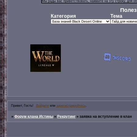
Полез
Категория
Тема
Привет, Гость!
Войдите
или
зарегистрируйтесь
.
»
Форум клана Истины
»
Рекрутинг
»
заявка на вступление в клан