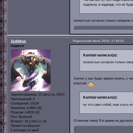
подписку, в надежде, что не буд
полностью согласен только говорили 
0
Zeddikus
Поделиться
8 июня, 2015г. 17:45:10
Надмозг
Kambal написал(а):
полностью согласен только гово
Значит у нас будет время понять, с ч
классом.
Зарегистрирован
: 22 августа, 2007г.
Kambal написал(а):
Приглашений:
0
Сообщений:
10124
ну это само собой, еще учусь иг
Уважение:
[+869/-16]
Позитив:
[+803/-22]
Пол:
Мужской
Отличная тема) Я в армии не доучился
Возраст:
42
[1983-11-18]
Провел на форуме:
0
5 месяцев 14 дней