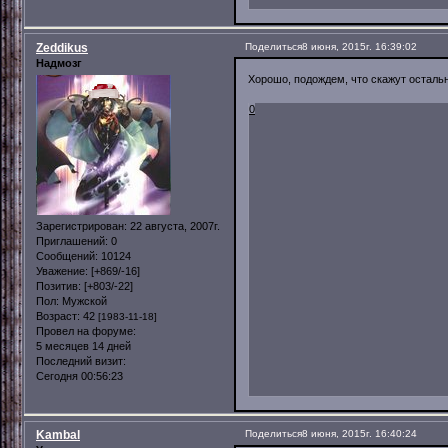
Zeddikus
Поделиться
8 июня, 2015г. 16:39:02
Надмозг
Хорошо, подождем, что скажут осталь
0
Зарегистрирован
: 22 августа, 2007г.
Приглашений:
0
Сообщений:
10124
Уважение:
[+869/-16]
Позитив:
[+803/-22]
Пол:
Мужской
Возраст:
42
[1983-11-18]
Провел на форуме:
5 месяцев 14 дней
Последний визит:
Сегодня 00:56:23
Kambal
Поделиться
8 июня, 2015г. 16:40:24