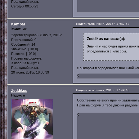
Последний визит:
Сегодня 00:56:23
Kambal
Поделиться
8 июня, 2015г. 17:47:52
Участник
Зарегистрирован
: 8 июня, 2015г.
Zeddikus написал(а):
Приглашений:
0
Сообщений:
14
Значит у нас будет время понят
Уважение:
[+0/-0]
определиться с классом.
Позитив:
[+0/-0]
Провел на форуме:
3 часа 23 минуты
Последний визит:
с выбором я определился воин мой кл
20 июня, 2015г. 18:03:39
0
Zeddikus
Поделиться
8 июня, 2015г. 17:49:46
Надмозг
Собственно не вижу причин затягиват
Прав на форум я тебе даю на раздел
0