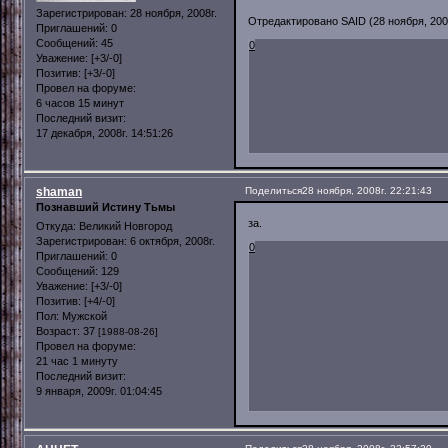
Зарегистрирован
: 28 ноября, 2008г.
Отредактировано SAID (28 ноября, 2008
Приглашений:
0
Сообщений:
45
0
Уважение:
[+3/-0]
Позитив:
[+3/-0]
Провел на форуме:
6 часов 15 минут
Последний визит:
17 декабря, 2008г. 14:51:26
shaman
Поделиться
28 ноября, 2008г. 22:21:43
Познавший Истину Тьмы
за.
Откуда:
Великий Новгород
Зарегистрирован
: 6 октября, 2008г.
0
Приглашений:
0
Сообщений:
129
Уважение:
[+3/-0]
Позитив:
[+4/-0]
Пол:
Мужской
Возраст:
37
[1988-08-26]
Провел на форуме:
21 час 1 минуту
Последний визит:
9 января, 2009г. 01:04:45