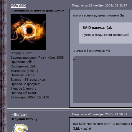
OCTP9IK
Поделиться
28 ноября, 2008г. 21:32:37
познавший истину острых шуток
огого ) всеми руками и ногами За.
SAID написал(а):
нужные люди знают номер мой.
значит я 1 из нужных =))
Откуда:
Питер
Зарегистрирован
: 7 сентября, 2008г.
0
Приглашений:
0
Сообщений:
324
Уважение:
[+20/-1]
Позитив:
[+11/-1]
Возраст:
34
[1992-07-26]
Провел на форуме:
7 часов 1 минуту
Последний визит:
29 января, 2009г. 19:54:31
-=Stefan=-
Поделиться
28 ноября, 2008г. 21:56:59
Несущий Истину
ник Maikl часто мелькает на серверах 
З.Ы. я за )))