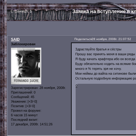
Заявка на вступление в к
Страница:
1
SAID
Поделиться
28 ноября, 2008г. 21:07:52
Заблокирован
Здраствуйте братья и сёстры
Прошу вас принять меня в ваши ряды
Я буду качать крафтера ибо он всегда 
Буду обязательно ходить на всякие бои
много я % терять зря не хочу.
Мои неймы до вайпа на ситинове были 
Остальную подробную информацию рас
0
Зарегистрирован
: 28 ноября, 2008г.
Приглашений:
0
Сообщений:
45
Уважение:
[+3/-0]
Позитив:
[+3/-0]
Провел на форуме:
6 часов 15 минут
Последний визит:
17 декабря, 2008г. 14:51:26