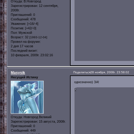
Откуда:
В.Новгород
Зарегистрирован
: 12 сентября,
2008г.
Приглашений:
0
Сообщений:
478
Уважение:
[+16/-4]
Позитив:
[+42/-0]
Пол:
Мужской
Возраст:
32
[1993-12-04]
Провел на форуме:
2 дня 17 часов
Последний визит:
10 февраля, 2009г. 23:02:16
Masysik
Поделиться
28 ноября, 2008г. 23:58:02
Несущий Истину
однозначно) ЗА!
0
Откуда:
Новгород Великий
Зарегистрирован
: 15 августа, 2008г.
Приглашений:
0
Сообщений:
449