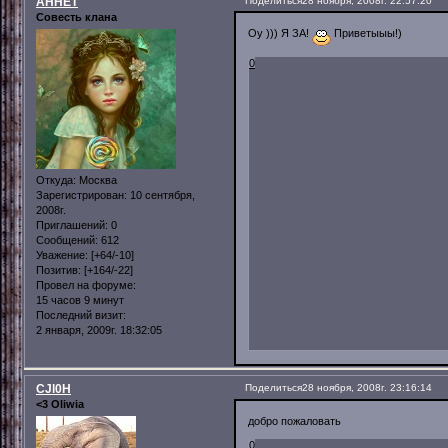
AHHET
Поделиться
28 ноября, 2008г. 22:57:20
Совесть клана
Оу ))) Я ЗА!
Приветыыы!)
0
Откуда:
Москва
Зарегистрирован
: 10 сентября,
2008г.
Приглашений:
0
Сообщений:
612
Уважение:
[+64/-10]
Позитив:
[+164/-22]
Провел на форуме:
15 часов 9 минут
Последний визит:
2 января, 2009г. 18:32:05
CJl0H
Поделиться
28 ноября, 2008г. 23:16:14
<3 Oliwia
добро пожаловать
0