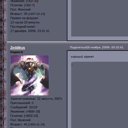
Уважение:
[+42/-10]
Позитив:
[+92/-7]
Пол:
Женский
Возраст:
39
[1987-02-23]
Провел на форуме:
13 часов 23 минуты
Последний визит:
17 декабря, 2009г. 23:41:41
Zeddikus
Поделиться
29 ноября, 2008г. 00:10:41
Надмозг
хорошо) принят
0
Зарегистрирован
: 22 августа, 2007г.
Приглашений:
0
Сообщений:
10124
Уважение:
[+869/-16]
Позитив:
[+803/-22]
Пол:
Мужской
Возраст:
42
[1983-11-18]