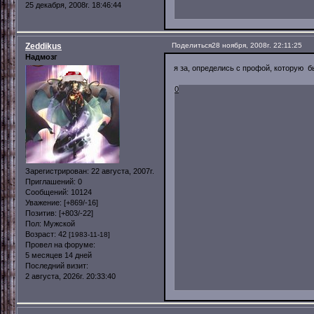
25 декабря, 2008г. 18:46:44
Zeddikus
Поделиться
28 ноября, 2008г. 22:11:25
Надмозг
я за, определись с профой, которую 
0
Зарегистрирован
: 22 августа, 2007г.
Приглашений:
0
Сообщений:
10124
Уважение:
[+869/-16]
Позитив:
[+803/-22]
Пол:
Мужской
Возраст:
42
[1983-11-18]
Провел на форуме:
5 месяцев 14 дней
Последний визит:
2 августа, 2026г. 20:33:40