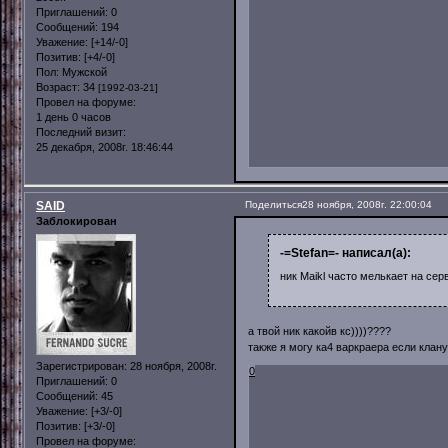
Приглашений:
0
Сообщений:
194
Уважение:
[+14/-0]
Позитив:
[+4/-0]
Пол:
Мужской
Возраст:
34
[1992-03-21]
Провел на форуме:
1 день 0 часов
Последний визит:
25 декабря, 2008г. 18:46:44
SAID
Поделиться
28 ноября, 2008г. 22:00:04
Заблокирован
-=Stefan=- написал(а):
ник Maikl часто мелькает на сер
а твой ник какойв кс))))????
также я могу ка4 варкраера если клану
Зарегистрирован
: 28 ноября, 2008г.
0
Приглашений:
0
Сообщений:
45
Уважение:
[+3/-0]
Позитив:
[+3/-0]
Провел на форуме: