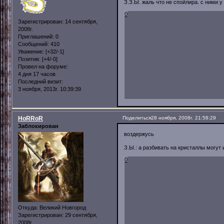
З.З.Ы. жаль что не спойлира. с ними у
0
Зарегистрирован
: 14 сентября,
2008г.
Приглашений:
0
Сообщений:
410
Уважение:
[+32/-1]
Позитив:
[+4/-0]
Провел на форуме:
4 дня 17 часов
Последний визит:
3 ноября, 2013г. 10:39:39
HoRRoR
Поделиться
28 ноября, 2008г. 21:58:29
Заблокирован
воздержусь
З.Ы.: а разбивать на кристаллы могут
0
Откуда:
Великий Новгород
Зарегистрирован
: 29 сентября,
2008г.