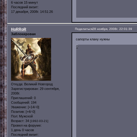
6 часов 15 минут
Последний визит:
17 декабря, 2008г. 14:51:26
HoRRoR
Поделиться
28 ноября, 2008г. 22:01:39
Заблокирован
сапорты клану нужны
0
Откуда:
Великий Новгород
Зарегистрирован
: 29 сентября,
2008г.
Приглашений:
0
Сообщений:
194
Уважение:
[+14/-0]
Позитив:
[+4/-0]
Пол:
Мужской
Возраст:
34
[1992-03-21]
Провел на форуме:
1 день 0 часов
Последний визит: