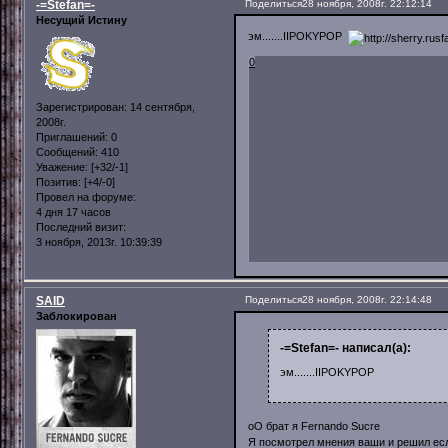
-=Stefan=-
Поделиться
28 ноября, 2008г. 22:12:14
Несущий Истину
эм.......IIPOKYPOP
0
Зарегистрирован
: 14 сентября,
2008г.
Приглашений:
0
Сообщений:
410
Уважение:
[+32/-1]
Позитив:
[+4/-0]
Провел на форуме:
4 дня 17 часов
Последний визит:
3 ноября, 2013г. 10:39:39
SAID
Поделиться
28 ноября, 2008г. 22:14:48
Заблокирован
-=Stefan=- написал(а):
эм.......IIPOKYPOP
оО брат я Fernando Sucre
Я посмотрел мнения ваши и решил есл