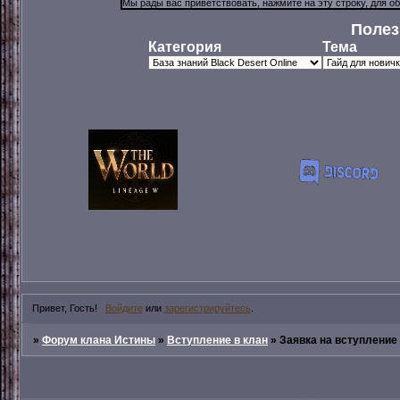
Полез
Категория
Тема
Привет, Гость!
Войдите
или
зарегистрируйтесь
.
»
Форум клана Истины
»
Вступление в клан
»
Заявка на вступление 