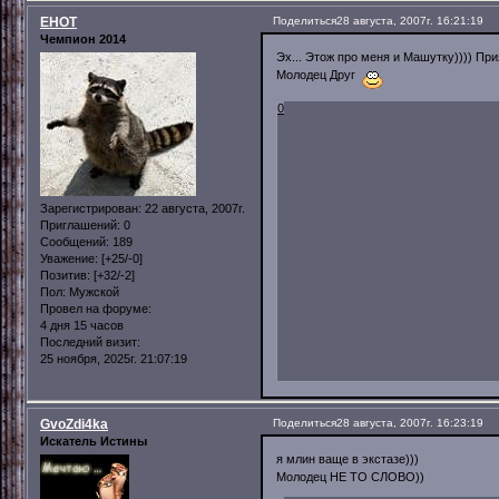
EHOT
Поделиться
28 августа, 2007г. 16:21:19
Чемпион 2014
Эх... Этож про меня и Машутку)))) Пр
Молодец Друг
0
Зарегистрирован
: 22 августа, 2007г.
Приглашений:
0
Сообщений:
189
Уважение:
[+25/-0]
Позитив:
[+32/-2]
Пол:
Мужской
Провел на форуме:
4 дня 15 часов
Последний визит:
25 ноября, 2025г. 21:07:19
GvoZdi4ka
Поделиться
28 августа, 2007г. 16:23:19
Искатель Истины
я млин ваще в экстазе)))
Молодец НЕ ТО СЛОВО))