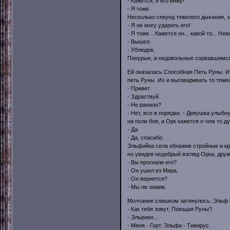
- Кажется, я его вижу!
- Я тоже.
Несколько секунд тяжелого дыхания, з
- Я не могу ударить его!
- Я тоже... Кажется он... какой то...
- Вышел.
- Ублюдок.
Понурые, и недовольные сорвавшимся
Ей оказалась Способная Петь Руны. И
петь Руны. Их и выговаривать то тяжел
- Привет.
- Здраствуй.
- Не ранило?
- Нет, все в порядке. - Девушка улыб
на поле боя, а Орк кажется о чем то д
- Да.
- Да, спасибо.
Эльфийка села обнажив стройные и кр
но увидев недобрый взгляд Орка, дру
- Вы прогнали его?
- Он ушел из Мира.
- Он вернется?
- Мы не знаем.
Молчание слишком затянулось. Эльф п
- Как тебя зовут, Поющая Руны?
- Эльриен...
- Меня - Горт. Эльфа - Тивирус.