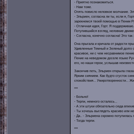
- Приятно познакомиться.
- Нам тоже.
Опять повисло неловкое молчание. Эл
- Эльриен, согласна ли ты, если я, Го
зарекнемся твоей помощью в Пении Ру
- Отличная идея, Горт. Я поддерживаю.
Потупившийся взгляд, неловкие движе
- Согласна, конечно согласна! Это так
Она прыгала и кричала от радости пры
Удивленные Темный и Зеленый долго ст
красивое, ни с чем несравнимое пение.
Пение на неведомом доселе языке Рун.
его, но наши герои, услышав неизвес
Закончив петь, Эльриен открыла глаза
Ярким сиянием. Как будто сгусток син
спокойствия... Умиротворенности... Жи
***
- Больно!
- Терпи, немного осталось...
- А эти штуки обязательно сюда впихи
- Ты хочешь выглядеть красиво или не
- Да.. - Эльриена скромно потупилась г
- Тогда терпи.
***