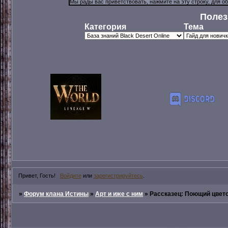
Полез
Категория
Тема
Привет, Гость!
Войдите
или
зарегистрируйтесь
.
»
Форум клана Истины
»
Арт и иже с ним
»
Рассказец: Поющий цвето