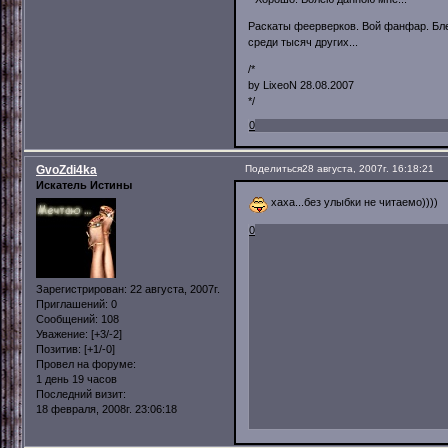
Раскаты феерверков. Вой фанфар. Бле
среди тысяч других...
/*
by LixeoN 28.08.2007
*/
0
GvoZdi4ka
Поделиться
28 августа, 2007г. 16:18:21
Искатель Истины
хаха...без улыбки не читаемо))))
0
Зарегистрирован
: 22 августа, 2007г.
Приглашений:
0
Сообщений:
108
Уважение:
[+3/-2]
Позитив:
[+1/-0]
Провел на форуме:
1 день 19 часов
Последний визит:
18 февраля, 2008г. 23:06:18