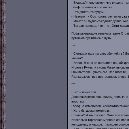
- Видишь? получается, что входя в тел
Эльф скривился в ухмылке.
- Что делать то будем?
- Незнаю... - Орк пожал плечамии уже
- Может в Глудио съездим? Давненько 
- Ты сам занешь, что - нет. Хотя делат
Пофыркивающие зеленым газом Страйде
путников пустились в путь.
***
- Скольких еще ты способен убить? Бе
хватит?
- Нееет. Я еще не насытися вашей кро
И снова Руны.. и снова Магия высасы
Они пытались убить его. Все вместе, 
Раз за разом, все повторялось вновь. 
***
- Вот и приехали.
Двое всадников спешились, привычно 
воротам.
Город не изменился. Абсолютно такой 
- Хоть бы дома поменяли...
- Зачем? И так хорошо. Зато все прив
Несколько торговцев мерно и лениво 
неподалеку и жаркое, палящее солнце.
- Хех... Смотри - это тот КланХолл, ч