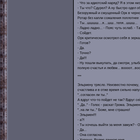
- Что за идиотский наряд? Я в этом низ
- Ты что? Сдурел? А ну быстро одел об
Безоружный и смущенный Орк в черном
Ротар без капли сожаления поплотнее
- Ты...шшшш....я....шш...тепя...шшш...
- Ладно ладно... - Пояс чуть ослаб. - 
- Сойдет.
Орк критически осмотрел себя в зерка
- Готов?
- Да.
- Точно?
- Да!!!
- Ну пошли выкупать, да смотри, улыба
полную счастья и любвм... воооот...во
***
Эльриену трясло. Неизвестно почему,
счастлива и в отже время сильно напуг
"..согласен ли ты.."
А вдруг что-то пойдет не так? Вдруг с
"..Да.." - Голос - раскат Грома. Эльрие
"..на ли ты.." Боже, мне страшно!
- Эльриен!!!
- а?!
- Ты хочешь выйти за меня замуж? - О
- Да...
- Она согласна.
- Хорошо. Волею данною мне...