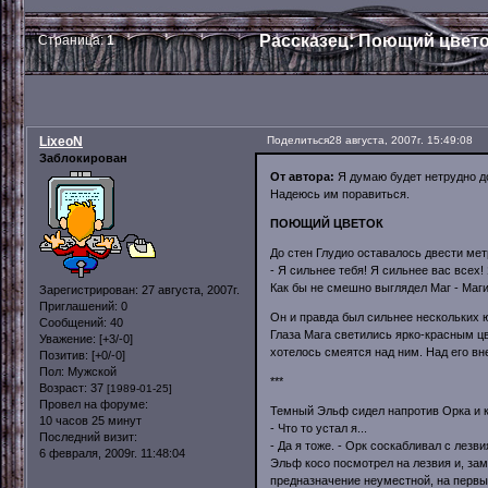
Рассказец: Поющий цвето
Страница:
1
LixeoN
Поделиться
28 августа, 2007г. 15:49:08
Заблокирован
От автора:
Я думаю будет нетрудно до
Надеюсь им поравиться.
ПОЮЩИЙ ЦВЕТОК
До стен Глудио оставалось двести метр
- Я сильнее тебя! Я сильнее вас всех!
Как бы не смешно выглядел Маг - Маги
Зарегистрирован
: 27 августа, 2007г.
Приглашений:
0
Он и правда был сильнее нескольких 
Сообщений:
40
Глаза Мага светились ярко-красным цве
Уважение:
[+3/-0]
хотелось смеятся над ним. Над его в
Позитив:
[+0/-0]
Пол:
Мужской
***
Возраст:
37
[1989-01-25]
Провел на форуме:
Темный Эльф сидел напротив Орка и 
10 часов 25 минут
- Что то устал я...
Последний визит:
- Да я тоже. - Орк соскабливал с лезв
6 февраля, 2009г. 11:48:04
Эльф косо посмотрел на лезвия и, за
предназначение неуместной, на первый