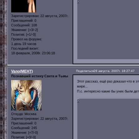
0
Зарегистрирован
: 22 августа, 2007г.
Приглашений:
0
Сообщений:
108
Уважение:
[+3/-2]
Позитив:
[+1/-0]
Провел на форуме:
1 день 19 часов
Последний визит:
18 февраля, 2008г. 23:06:18
Vano(MEHT)
Поделиться
28 августа, 2007г. 18:27:47
Познавший истину Света и Тьмы
Этот рассказ, ещё раз доказал что в 
мире...
П.с. интересно какие бы уних были де
0
Откуда:
Москва
Зарегистрирован
: 22 августа, 2007г.
Приглашений:
0
Сообщений:
245
Уважение:
[+7/-0]
Позитив:
[+3/-0]