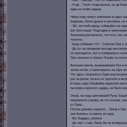
- Н-да... Глупо тогда вышло, ну да Б
едва не отбив ладонь.
Через пару минут компания из двух р
подошвы. Было душно и противно, но в
- Эй, честной народ, собирайся на га
вас Боги ваши. Подходим и записывае
Зазывала распинался, что есть сил, н
тесноты.
- Куда собирают то? - Спросил Орк у 
- Да тут на западном выходе высокоу
не приходится, вот и собираемся свои
Орк хмыкнул и тронул Эльфа за плечо
Вспышки магии, выкрикивания Рун и 
затем на бег, и орентируясь на звук н
Что здесь творилось! Один высокоуро
раз за разом, на все их просьбы и мо
И лишь одна Эльфийка нараспев прочи
пыталась наносить удары, но было видн
Эльф, на ходу шептавший Руны Защиты
некроманта справа, но тот похоже, ок
от Орка...
Погоня длилась недолго... Эльф и Орк 
они боялись оставить ее одну.
- Вот Бардык, убежал!
- Да черт с ним. Лишь бы не возвраща