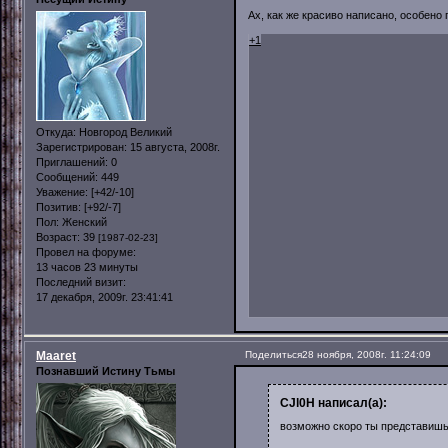
Ах, как же красиво написано, особено
+1
Откуда:
Новгород Великий
Зарегистрирован
: 15 августа, 2008г.
Приглашений:
0
Сообщений:
449
Уважение:
[+42/-10]
Позитив:
[+92/-7]
Пол:
Женский
Возраст:
39
[1987-02-23]
Провел на форуме:
13 часов 23 минуты
Последний визит:
17 декабря, 2009г. 23:41:41
Maaret
Поделиться
28 ноября, 2008г. 11:24:09
Познавший Истину Тьмы
CJl0H написал(а):
возможно скоро ты представишь