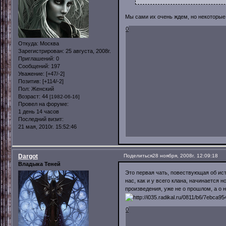
Мы сами их очень ждем, но некоторые 
0
Откуда:
Москва
Зарегистрирован
: 25 августа, 2008г.
Приглашений:
0
Сообщений:
197
Уважение:
[+47/-2]
Позитив:
[+114/-2]
Пол:
Женский
Возраст:
44
[1982-06-16]
Провел на форуме:
1 день 14 часов
Последний визит:
21 мая, 2010г. 15:52:46
Dargot
Поделиться
28 ноября, 2008г. 12:09:18
Владыка Теней
Это первая чать, повествующая об исто
нас, как и у всего клана, начинается 
произведения, уже не о прошлом, а о
0