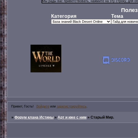
Полез
Категория
Тема
Привет, Гость!
Войдите
или
зарегистрируйтесь
.
»
Форум клана Истины
»
Арт и иже с ним
»
Старый Мир.