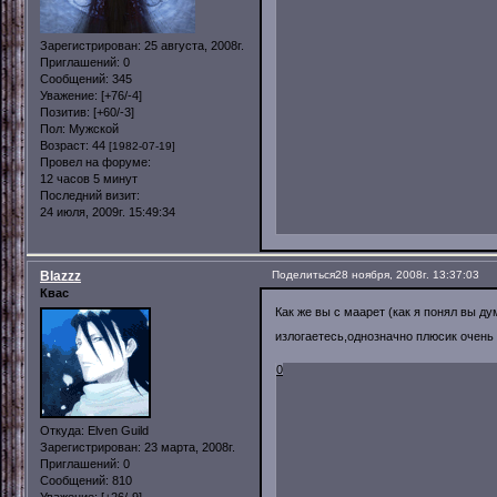
Зарегистрирован
: 25 августа, 2008г.
Приглашений:
0
Сообщений:
345
Уважение:
[+76/-4]
Позитив:
[+60/-3]
Пол:
Мужской
Возраст:
44
[1982-07-19]
Провел на форуме:
12 часов 5 минут
Последний визит:
24 июля, 2009г. 15:49:34
Blazzz
Поделиться
28 ноября, 2008г. 13:37:03
Квас
Как же вы с маарет (как я понял вы д
излогаетесь,однозначно плюсик очень
0
Откуда:
Elven Guild
Зарегистрирован
: 23 марта, 2008г.
Приглашений:
0
Сообщений:
810
Уважение:
[+26/-9]