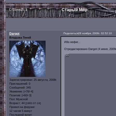
Старый Мир.
Страница:
1
Dargot
Поделиться
28 ноября, 2008г. 02:52:10
Владыка Теней
Ибо нефиг...
Отредактировано Dargot (4 июня, 2009г
+10
Зарегистрирован
: 25 августа, 2008г.
Приглашений:
0
Сообщений:
345
Уважение:
[+76/-4]
Позитив:
[+60/-3]
Пол:
Мужской
Возраст:
44
[1982-07-19]
Провел на форуме:
12 часов 5 минут
Последний визит: