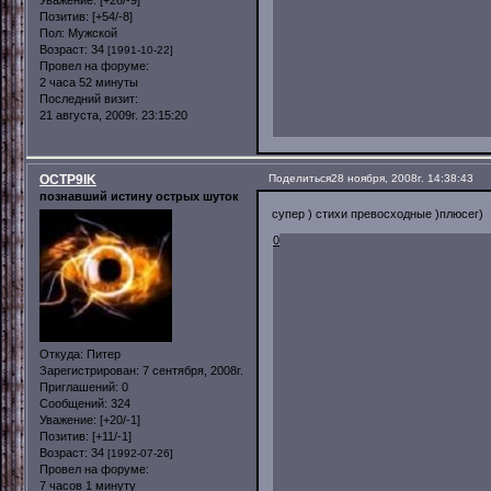
Позитив:
[+54/-8]
Пол:
Мужской
Возраст:
34
[1991-10-22]
Провел на форуме:
2 часа 52 минуты
Последний визит:
21 августа, 2009г. 23:15:20
OCTP9IK
Поделиться
28 ноября, 2008г. 14:38:43
познавший истину острых шуток
супер ) стихи превосходные )плюсег)
0
Откуда:
Питер
Зарегистрирован
: 7 сентября, 2008г.
Приглашений:
0
Сообщений:
324
Уважение:
[+20/-1]
Позитив:
[+11/-1]
Возраст:
34
[1992-07-26]
Провел на форуме:
7 часов 1 минуту