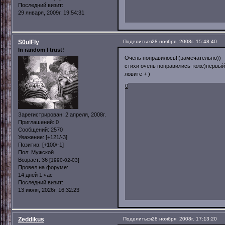
Последний визит:
29 января, 2009г. 19:54:31
S0ulFly
Поделиться
28 ноября, 2008г. 15:48:40
In random I trust!
Очень понравилось!!)замечательно))
стихи очень понравились тоже)первый
ловите + )
0
Зарегистрирован
: 2 апреля, 2008г.
Приглашений:
0
Сообщений:
2570
Уважение:
[+121/-3]
Позитив:
[+100/-1]
Пол:
Мужской
Возраст:
36
[1990-02-03]
Провел на форуме:
14 дней 1 час
Последний визит:
13 июля, 2026г. 16:32:23
Zeddikus
Поделиться
28 ноября, 2008г. 17:13:20