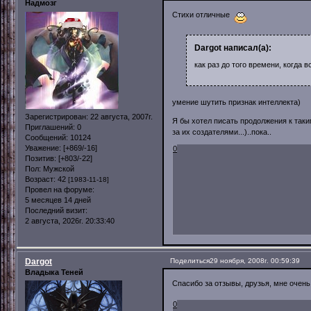
Надмозг
Стихи отличные
Dargot написал(а):
как раз до того времени, когда
умение шутить признак интеллекта)
Зарегистрирован
: 22 августа, 2007г.
Я бы хотел писать продолжения к таки
Приглашений:
0
за их создателями...)..пока..
Сообщений:
10124
Уважение:
[+869/-16]
0
Позитив:
[+803/-22]
Пол:
Мужской
Возраст:
42
[1983-11-18]
Провел на форуме:
5 месяцев 14 дней
Последний визит:
2 августа, 2026г. 20:33:40
Dargot
Поделиться
29 ноября, 2008г. 00:59:39
Владыка Теней
Спасибо за отзывы, друзья, мне оче
0