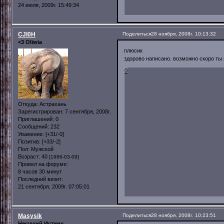
24 июля, 2009г. 15:49:34
CJl0H
Поделиться
28 ноября, 2008г. 10:13:32
<3 Oliwia
плюсик
здорово написано. возможно скоро ты
0
Откуда:
Астрахань
Зарегистрирован
: 7 сентября, 2008г.
Приглашений:
0
Сообщений:
232
Уважение:
[+31/-0]
Позитив:
[+33/-2]
Пол:
Мужской
Возраст:
40
[1986-03-09]
Провел на форуме:
8 часов 30 минут
Последний визит:
21 сентября, 2009г. 07:05:01
Masysik
Поделиться
28 ноября, 2008г. 10:23:51
Несущий Истину