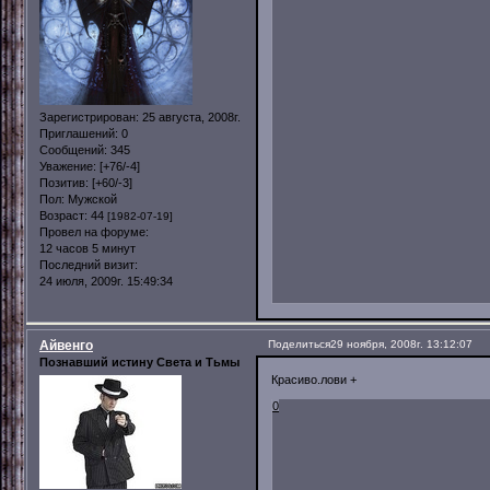
Зарегистрирован
: 25 августа, 2008г.
Приглашений:
0
Сообщений:
345
Уважение:
[+76/-4]
Позитив:
[+60/-3]
Пол:
Мужской
Возраст:
44
[1982-07-19]
Провел на форуме:
12 часов 5 минут
Последний визит:
24 июля, 2009г. 15:49:34
Айвенго
Поделиться
29 ноября, 2008г. 13:12:07
Познавший истину Света и Тьмы
Красиво.лови +
0