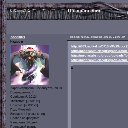
Поздравления
Страница:
1
Zeddikus
Поделиться
21 декабря, 2013г. 21:08:49
Надмозг
http://i039.radikal.ru/0710/a9/a29cccc2
http://bilder.animiertegifsgratis.de/An
http://mediasubs.ru/group/uploads/
http://bilder.animiertegifsgratis.de/An
0
Зарегистрирован
: 22 августа, 2007г.
Приглашений:
0
Сообщений:
10124
Уважение:
[+869/-16]
Позитив:
[+803/-22]
Пол:
Мужской
Возраст:
42
[1983-11-18]
Провел на форуме:
5 месяцев 14 дней
Последний визит: