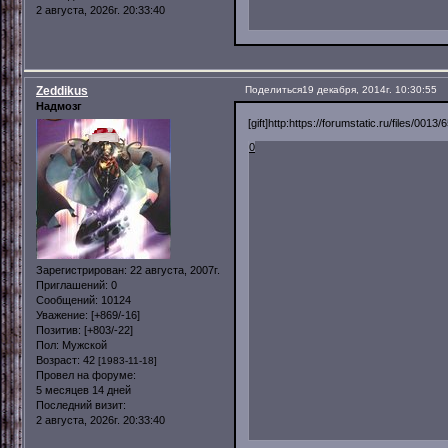
2 августа, 2026г. 20:33:40
Zeddikus
Поделиться
19 декабря, 2014г. 10:30:55
Надмозг
[gift]ht
tp:https://forumstatic.ru/files/0013/
0
Зарегистрирован
: 22 августа, 2007г.
Приглашений:
0
Сообщений:
10124
Уважение:
[+869/-16]
Позитив:
[+803/-22]
Пол:
Мужской
Возраст:
42
[1983-11-18]
Провел на форуме:
5 месяцев 14 дней
Последний визит:
2 августа, 2026г. 20:33:40