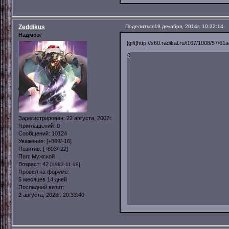
Zeddikus
Поделиться
19 декабря, 2014г. 10:32:14
Надмозг
[gift]ht
tp://s60.radikal.ru/i167/1008/57/61a
0
Зарегистрирован
: 22 августа, 2007г.
Приглашений:
0
Сообщений:
10124
Уважение:
[+869/-16]
Позитив:
[+803/-22]
Пол:
Мужской
Возраст:
42
[1983-11-18]
Провел на форуме:
5 месяцев 14 дней
Последний визит:
2 августа, 2026г. 20:33:40