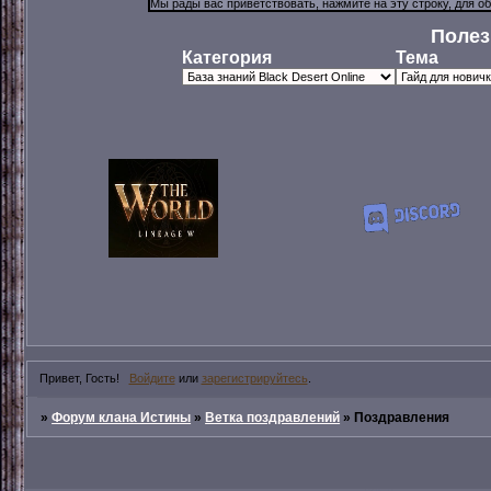
Полез
Категория
Тема
Привет, Гость!
Войдите
или
зарегистрируйтесь
.
»
Форум клана Истины
»
Ветка поздравлений
»
Поздравления