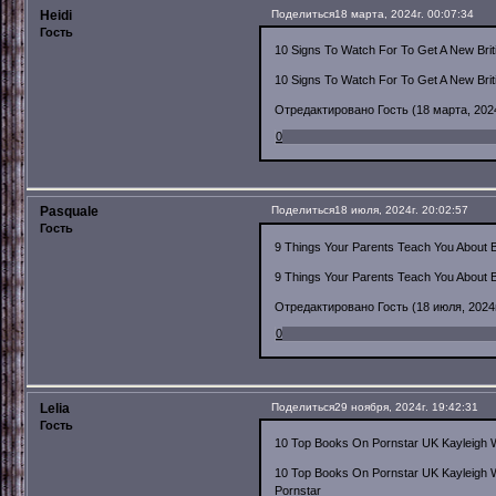
Heidi
Поделиться
18 марта, 2024г. 00:07:34
Гость
10 Signs To Watch For To Get A New Brit
10 Signs To Watch For To Get A New Brit
Отредактировано Гость (18 марта, 2024
0
Pasquale
Поделиться
18 июля, 2024г. 20:02:57
Гость
9 Things Your Parents Teach You About B
9 Things Your Parents Teach You About B
Отредактировано Гость (18 июля, 2024г
0
Lelia
Поделиться
29 ноября, 2024г. 19:42:31
Гость
10 Top Books On Pornstar UK Kayleigh 
10 Top Books On Pornstar UK Kayleigh 
Pornstar