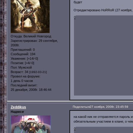
будет
Отредактировано HoRRoR (27 ноября, 2
0
Откуда:
Великий Новгород
Зарегистрирован
: 29 сентября,
2008г.
Приглашений:
0
Сообщений:
194
Уважение:
[+14/-0]
Позитив:
[+4/-0]
Пол:
Мужской
Возраст:
34
[1992-03-21]
Провел на форуме:
1 день 0 часов
Последний визит:
25 декабря, 2008г. 18:46:44
Zeddikus
Поделиться
27 ноября, 2008г. 23:45:59
Надмозг
на какой ник не отправляется пароль 
обязательным участием в клане, о чем
0