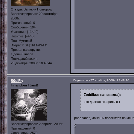
Откуда:
Великий Новгород
Зарегистрирован
: 29 сентября,
2008г.
Приглашений:
0
Сообщений:
194
Уважение:
[+14/-0]
Позитив:
[+4/-0]
Пол:
Мужской
Возраст:
34
[1992-03-21]
Провел на форуме:
1 день 0 часов
Последний визит:
25 декабря, 2008г. 18:46:44
S0ulFly
Поделиться
27 ноября, 2008г. 23:48:16
In random I trust!
Zeddikus написал(а):
это должен говорить я )
расслабся)можешь положится на мен
Зарегистрирован
: 2 апреля, 2008г.
0
Приглашений:
0
Сообщений:
2570