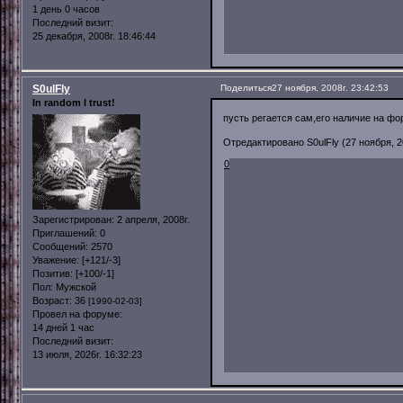
1 день 0 часов
Последний визит:
25 декабря, 2008г. 18:46:44
S0ulFly
Поделиться
27 ноября, 2008г. 23:42:53
In random I trust!
пусть регается сам,его наличие на фо
Отредактировано S0ulFly (27 ноября, 20
0
Зарегистрирован
: 2 апреля, 2008г.
Приглашений:
0
Сообщений:
2570
Уважение:
[+121/-3]
Позитив:
[+100/-1]
Пол:
Мужской
Возраст:
36
[1990-02-03]
Провел на форуме:
14 дней 1 час
Последний визит:
13 июля, 2026г. 16:32:23