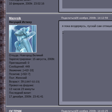
10 февраля, 2009г. 23:02:16
Masysik
Поделиться
28 ноября, 2008г. 14:12:59
Несущий Истину
я пока воздержусь, пускай сам отпиш
0
Откуда:
Новгород Великий
Зарегистрирован
: 15 августа, 2008г.
Приглашений:
0
Сообщений:
449
Уважение:
[+42/-10]
Позитив:
[+92/-7]
Пол:
Женский
Возраст:
39
[1987-02-23]
Провел на форуме:
13 часов 23 минуты
Последний визит:
17 декабря, 2009г. 23:41:41
OCTP9IK
Поделиться
28 ноября, 2008г. 14:43:25