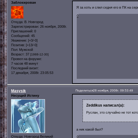
Заблокирован
Я за хоть и слил седня его в ПК на се
0
Откуда:
В. Новгород
Зарегистрирован
: 26 ноября, 2008г.
Приглашений:
0
Сообщений:
45
Уважение:
[+3/-0]
Позитив:
[+13/-0]
Пол:
Мужской
Возраст:
37
[1988-12-30]
Провел на форуме:
7 часов 48 минут
Последний визит:
17 декабря, 2008г. 23:05:53
Masysik
Поделиться
28 ноября, 2008г. 09:53:49
Несущий Истину
Zeddikus написал(а):
Руслан, это случайно не тот кот
а ник какой был?
Откуда:
Новгород Великий
0