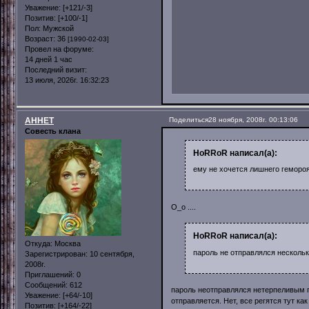
Уважение:
[+121/-3]
Позитив:
[+100/-1]
Пол:
Мужской
Возраст:
36
[1990-02-03]
Провел на форуме:
14 дней 1 час
Последний визит:
13 июля, 2026г. 16:32:23
AHHET
Поделиться
28 ноября, 2008г. 00:13:06
Совесть клана
HoRRoR написал(а):
ему не хочется лишнего геморо
О_о ....
HoRRoR написал(а):
Откуда:
Москва
пароль не отправлялся нескольк
Зарегистрирован
: 10 сентября,
2008г.
Приглашений:
0
Сообщений:
612
пароль неотправлялся нетерпеливым п
Уважение:
[+64/-10]
отправляется. Нет, все регятся тут как
Позитив:
[+164/-22]