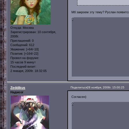
Мб закроем эту тему? Руслан появитс
0
Откуда:
Москва
Зарегистрирован
: 10 сентября,
2008г.
Приглашений:
0
Сообщений:
612
Уважение:
[+64/-10]
Позитив:
[+164/-22]
Провел на форуме:
15 часов 9 минут
Последний визит:
2 января, 2009г. 18:32:05
Zeddikus
Поделиться
28 ноября, 2008г. 15:00:25
Надмозг
Согласен)
0