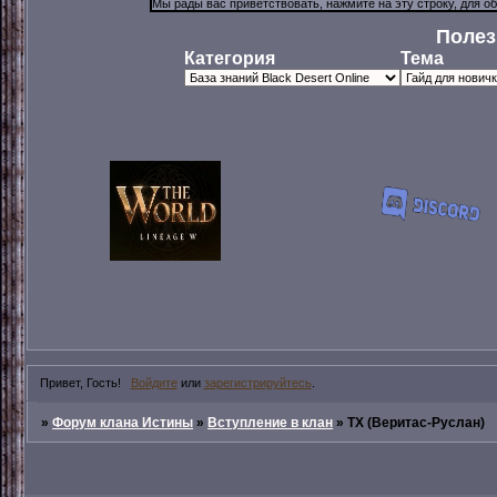
Полез
Категория
Тема
Привет, Гость!
Войдите
или
зарегистрируйтесь
.
»
Форум клана Истины
»
Вступление в клан
»
TX (Веритас-Руслан)