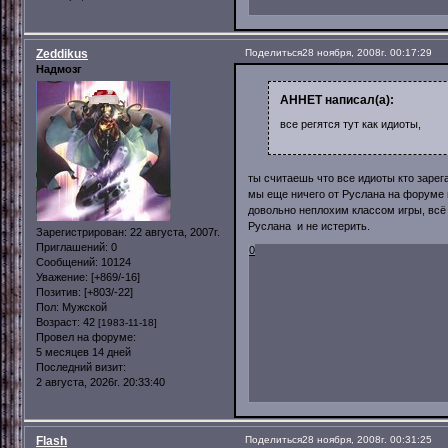
Zeddikus
Поделиться
28 ноября, 2008г. 00:17:29
Надмозг
AHHET написал(а):
все регятся тут как идиоты,
ты считаешь что все идиоты кто зарег
мы еще ничего от Руслана на форуме н
довольно неплохим классом игры, всё 
Руслана и не истерить.
Зарегистрирован
: 22 августа, 2007г.
Приглашений:
0
0
Сообщений:
10124
Уважение:
[+869/-16]
Позитив:
[+803/-22]
Пол:
Мужской
Возраст:
42
[1983-11-18]
Провел на форуме:
5 месяцев 14 дней
Последний визит:
2 августа, 2026г. 20:33:40
Flash
Поделиться
28 ноября, 2008г. 00:31:25