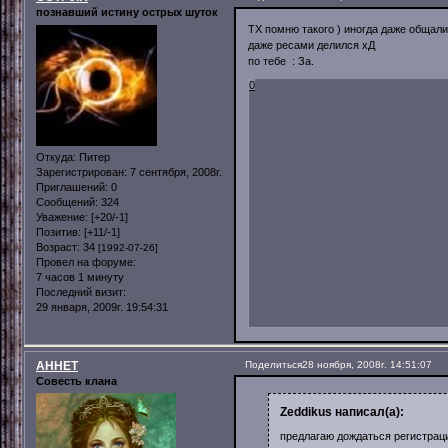
познавший истину острых шуток
ТХ помню такого ) иногда даже общали
даже ресами делился хД
по тебе : За.
0
Откуда:
Питер
Зарегистрирован
: 7 сентября, 2008г.
Приглашений:
0
Сообщений:
324
Уважение:
[+20/-1]
Позитив:
[+11/-1]
Возраст:
34
[1992-07-26]
Провел на форуме:
7 часов 1 минуту
Последний визит:
29 января, 2009г. 19:54:31
AHHET
Поделиться
28 ноября, 2008г. 14:51:07
Совесть клана
Zeddikus написал(а):
предлагаю дождаться регистрац