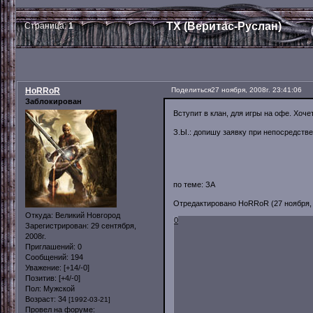
TX (Веритас-Руслан)
Страница:
1
HoRRoR
Поделиться
27 ноября, 2008г. 23:41:06
Заблокирован
Вступит в клан, для игры на офе. Хоче
З.Ы.: допишу заявку при непосредстве
по теме: ЗА
Отредактировано HoRRoR (27 ноября, 2
Откуда:
Великий Новгород
0
Зарегистрирован
: 29 сентября,
2008г.
Приглашений:
0
Сообщений:
194
Уважение:
[+14/-0]
Позитив:
[+4/-0]
Пол:
Мужской
Возраст:
34
[1992-03-21]
Провел на форуме: