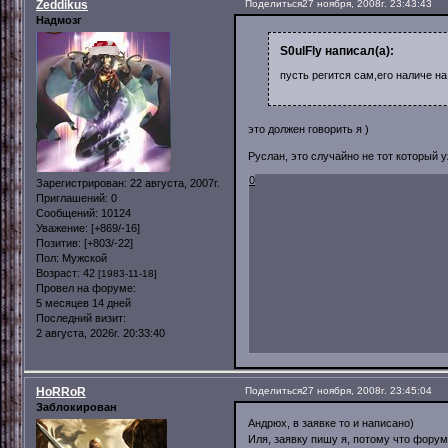
Zeddikus
Поделиться
27 ноября, 2008г. 23:43:43
Надмозг
S0ulFly написал(а):
пусть регится сам,его наличе н
это должен говорить я )
Руслан, это случайно не тот который 
0
Зарегистрирован
: 22 августа, 2007г.
Приглашений:
0
Сообщений:
10124
Уважение:
[+869/-16]
Позитив:
[+803/-22]
Пол:
Мужской
Возраст:
42
[1983-11-18]
Провел на форуме:
5 месяцев 14 дней
Последний визит:
2 августа, 2026г. 20:33:40
HoRRoR
Поделиться
27 ноября, 2008г. 23:45:04
Заблокирован
Андрюх, в заявке то и написано)
Иля, заявку пишу я, потому что форум