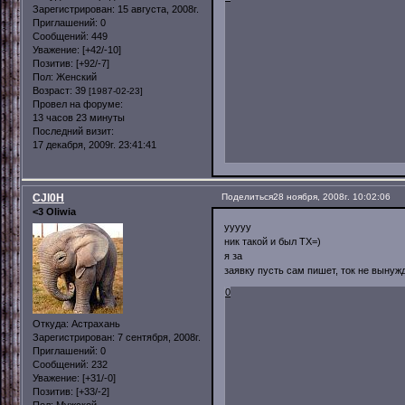
Зарегистрирован
: 15 августа, 2008г.
Приглашений:
0
Сообщений:
449
Уважение:
[+42/-10]
Позитив:
[+92/-7]
Пол:
Женский
Возраст:
39
[1987-02-23]
Провел на форуме:
13 часов 23 минуты
Последний визит:
17 декабря, 2009г. 23:41:41
CJl0H
Поделиться
28 ноября, 2008г. 10:02:06
<3 Oliwia
ууууу
ник такой и был ТХ=)
я за
заявку пусть сам пишет, ток не вынуж
0
Откуда:
Астрахань
Зарегистрирован
: 7 сентября, 2008г.
Приглашений:
0
Сообщений:
232
Уважение:
[+31/-0]
Позитив:
[+33/-2]
Пол:
Мужской