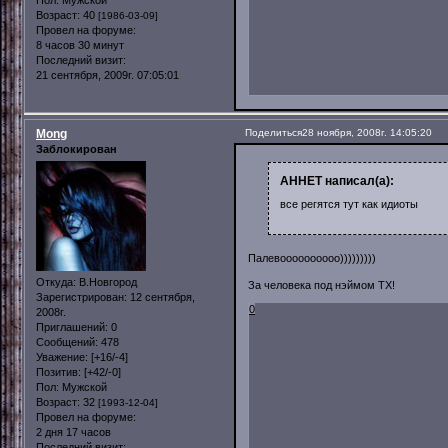
Возраст:
40
[1986-03-09]
Провел на форуме:
8 часов 30 минут
Последний визит:
21 сентября, 2009г. 07:05:01
Mong
Поделиться
28 ноября, 2008г. 14:05:20
Заблокирован
AHHET написал(а):
все регятся тут как идиоты
Палевоооооооооо)))))))))
Откуда:
В.Новгород
За человека под нэймом ТХ!
Зарегистрирован
: 12 сентября,
0
2008г.
Приглашений:
0
Сообщений:
478
Уважение:
[+16/-4]
Позитив:
[+42/-0]
Пол:
Мужской
Возраст:
32
[1993-12-04]
Провел на форуме:
2 дня 17 часов
Последний визит: