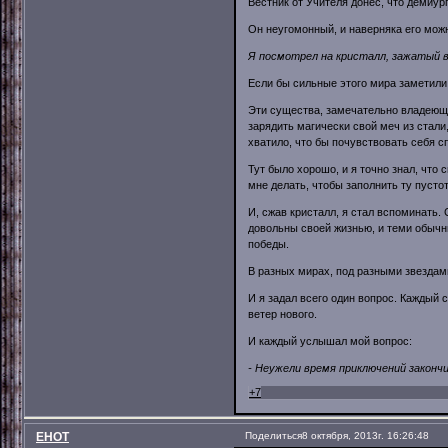
Вестник от Учителя донёс, что демиур
Он неугомонный, и наверняка его можн
Я посмотрел на кристалл, зажатый в
Если бы сильные этого мира заметили 
Эти существа, замечательно владеющи
зарядить магически свой меч из стали
хватило, что бы почувствовать себя с
Тут было хорошо, и я точно знал, что 
мне делать, чтобы заполнить ту пустот
И, сжав кристалл, я стал вспоминать.
довольны своей жизнью, и теми обычн
победы.
В разных мирах, под разными звездами
И я задал всего один вопрос. Каждый с
ветер нового.
И каждый услышал мой вопрос:
- Неужели время приключений законч
+7
EHOT
Поделиться
8 октября, 2013г. 16:26:48