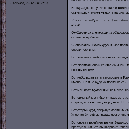
2 августа, 2026г. 20:33:40
Но однажды, получив на плечи тяжелы
оступишься, может утащить на дно, мо
Я встал и подбросил еще дров в дог
мирах.
Отблески огня мерцали на обшивке ко
сейчас хочу быть.
Снова вспомнились друзья. Это проис
сердцу картины.
Вот Учитель с любопытством разгляды
Вот любимая, она и сейчас со мной - 
побыть одному.
Вот небольшая ватага молодцов в Горя
имена.. Но я не буду их произносить.
Вот мой брат, мудрейший из Орков, не
Вот сильный клан, бьется насмерть за
старый, но ставший уже родным. Потом
Вот старый друг, сверкнув двойным с
Упоение битвой мы разделяем очень ч
Вот снова старый наставник Зеддикус
преступления, что бы направить энерг