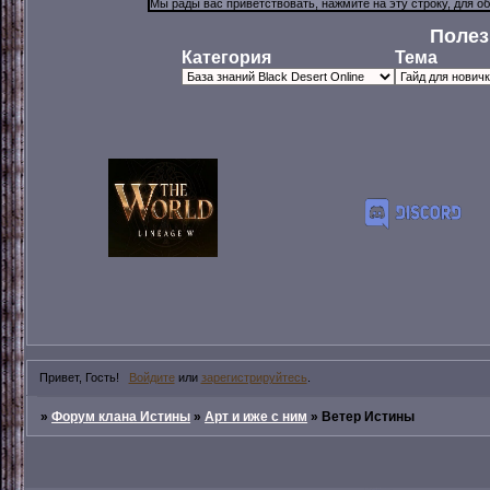
Полез
Категория
Тема
Привет, Гость!
Войдите
или
зарегистрируйтесь
.
»
Форум клана Истины
»
Арт и иже с ним
»
Ветер Истины