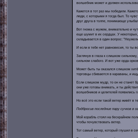
волшебник может и должен использова
Кажется в тот раз мы победили. Кажетс
люди, с которыми я тогда был. То чув
друг друга в толпе, понимающе улыба
Вот гнома с мужем, внимательно и чут
еще шумит в их сердцах. У некоторых, 
складывается в один вопрос: "Неужел
И если в тебе нет равновесия, то ты в
Заглянув в глаза к слишком сильному,
сильном слабого. И вот уже орда орков
Может быть ты оказался слишком хитёр
торговцы сбиваются в караваны, и ищ
Если слишком мудр, то он не станет бр
они уже готовы внимать, и ты действи
волшебников и целителей появились гл
Но всё это если такой ветер живёт в 
Подбросив последние пару сучков в о
Мой корабль стоял на бескрайнем поле
чтобы почувствовать ветер.
Тот самый ветер, который глушил в се