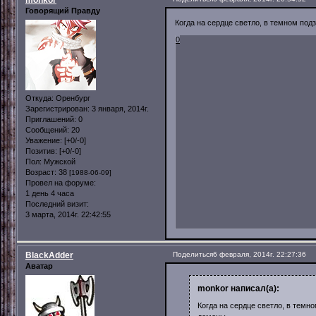
monkor
Говорящий Правду
Когда на сердце светло, в темном под
0
Откуда:
Оренбург
Зарегистрирован
: 3 января, 2014г.
Приглашений:
0
Сообщений:
20
Уважение:
[+0/-0]
Позитив:
[+0/-0]
Пол:
Мужской
Возраст:
38
[1988-06-09]
Провел на форуме:
1 день 4 часа
Последний визит:
3 марта, 2014г. 22:42:55
BlackAdder
Поделиться
6 февраля, 2014г. 22:27:36
Аватар
monkor написал(а):
Когда на сердце светло, в темн