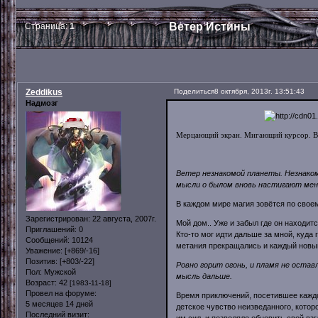
Ветер Истины
Страница:
1
Zeddikus
Поделиться
8 октября, 2013г. 13:51:43
Надмозг
Мерцающий экран. Мигающий курсор. Вы 
Ветер незнакомой планеты. Незнаком
мысли о былом вновь настигают мен
В каждом мире магия зовётся по своем
Зарегистрирован
: 22 августа, 2007г.
Мой дом.. Уже и забыл где он находит
Приглашений:
0
Кто-то мог идти дальше за мной, куда
Сообщений:
10124
метания прекращались и каждый новый 
Уважение:
[+869/-16]
Позитив:
[+803/-22]
Ровно горит огонь, и пламя не оста
Пол:
Мужской
мысль дальше.
Возраст:
42
[1983-11-18]
Провел на форуме:
Время приключений, посетившее каждог
5 месяцев 14 дней
детское чувство неизведанного, котор
Последний визит:
им сил, и позволяло обновить свой взг