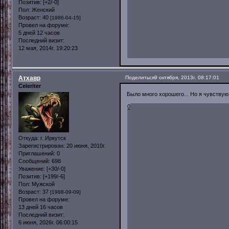
Позитив:
[+2/-0]
Пол:
Женский
Возраст:
40
[1986-04-15]
Провел на форуме:
5 дней 12 часов
Последний визит:
12 мая, 2014г. 19:20:23
Атхавр
Поделиться
9 октября, 2013г. 08:17:01
Celeriter
Было много хорошего... Но я чувствую
0
Откуда:
г. Иркутск
Зарегистрирован
: 20 июня, 2010г.
Приглашений:
0
Сообщений:
698
Уважение:
[+30/-0]
Позитив:
[+199/-6]
Пол:
Мужской
Возраст:
37
[1988-09-09]
Провел на форуме:
13 дней 16 часов
Последний визит:
6 июня, 2026г. 06:00:15