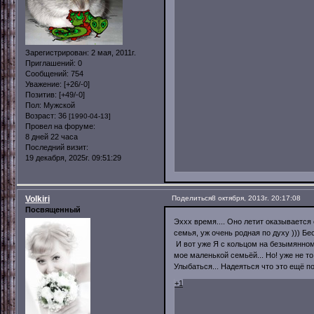
Зарегистрирован
: 2 мая, 2011г.
Приглашений:
0
Сообщений:
754
Уважение:
[+26/-0]
Позитив:
[+49/-0]
Пол:
Мужской
Возраст:
36
[1990-04-13]
Провел на форуме:
8 дней 22 часа
Последний визит:
19 декабря, 2025г. 09:51:29
Volkiri
Поделиться
8 октября, 2013г. 20:17:08
Посвященный
Эххх время.... Оно летит оказывается
семья, уж очень родная по духу ))) Бе
И вот уже Я с кольцом на безымянном 
мое маленькой семьёй... Но! уже не то
Улыбаться... Надеяться что это ещё по
+1