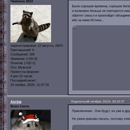
Чемпион 2014
Были хорошие времена, хорошие битвы
и возможно больше не повторится никог
обретет смысл и произойдет объединени
ибо за нами Истина...
+1
Зарегистрирован
: 22 августа, 2007г.
Приглашений:
0
Сообщений:
189
Уважение:
[+25/-0]
Позитив:
[+32/-2]
Пол:
Мужской
Провел на форуме:
4 дня 15 часов
Последний визит:
25 ноября, 2025г. 21:07:19
Артём
Поделиться
8 октября, 2013г. 20:10:37
Воин Света
Приключения.. Они будут, но уже в др
Не умею красиво писать, поэтому отв
0