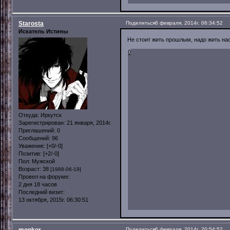
Starosta
Поделиться
6 февраля, 2014г. 06:34:52
Искатель Истины
Не стоит жить прошлым, надо жить на
0
Откуда:
Иркутск
Зарегистрирован
: 21 января, 2014г.
Приглашений:
0
Сообщений:
96
Уважение:
[+0/-0]
Позитив:
[+2/-0]
Пол:
Мужской
Возраст:
38
[1988-06-19]
Провел на форуме:
2 дня 18 часов
Последний визит:
13 октября, 2015г. 06:30:51
Поделиться
6 февраля, 2014г. 20:54:52