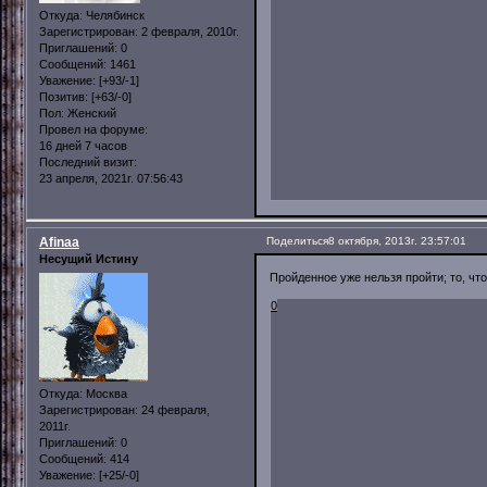
Откуда:
Челябинск
Зарегистрирован
: 2 февраля, 2010г.
Приглашений:
0
Сообщений:
1461
Уважение:
[+93/-1]
Позитив:
[+63/-0]
Пол:
Женский
Провел на форуме:
16 дней 7 часов
Последний визит:
23 апреля, 2021г. 07:56:43
Afinaa
Поделиться
8 октября, 2013г. 23:57:01
Несущий Истину
Пройденное уже нельзя пройти; то, чт
0
Откуда:
Москва
Зарегистрирован
: 24 февраля,
2011г.
Приглашений:
0
Сообщений:
414
Уважение:
[+25/-0]