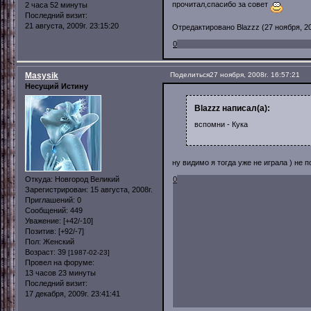
прочитал,спасибо за совет
2 часа 52 минуты
Последний визит:
21 августа, 2009г. 23:15:20
Отредактировано Blazzz (27 ноября, 20
0
Masysik
Поделиться
27 ноября, 2008г. 16:57:21
Несущий Истину
Blazzz написал(а):
вспомни - Кука
ну видимо я тогда уже не играла ) не п
Откуда:
Новгород Великий
0
Зарегистрирован
: 15 августа, 2008г.
Приглашений:
0
Сообщений:
449
Уважение:
[+42/-10]
Позитив:
[+92/-7]
Пол:
Женский
Возраст:
39
[1987-02-23]
Провел на форуме:
13 часов 23 минуты
Последний визит:
17 декабря, 2009г. 23:41:41