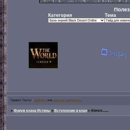
Полез
Категория
Тема
Привет, Гость!
Войдите
или
зарегистрируйтесь
.
»
Форум клана Истины
»
Вступление в клан
»
Alonce.......