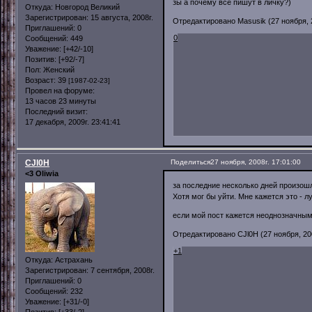
зы а почему все пишут в личку?)
Откуда:
Новгород Великий
Зарегистрирован
: 15 августа, 2008г.
Отредактировано Masusik (27 ноября, 2
Приглашений:
0
0
Сообщений:
449
Уважение:
[+42/-10]
Позитив:
[+92/-7]
Пол:
Женский
Возраст:
39
[1987-02-23]
Провел на форуме:
13 часов 23 минуты
Последний визит:
17 декабря, 2009г. 23:41:41
CJl0H
Поделиться
27 ноября, 2008г. 17:01:00
<3 Oliwia
за последние несколько дней произошл
Хотя мог бы уйти. Мне кажется это - 
если мой пост кажется неоднозначным 
Отредактировано CJl0H (27 ноября, 200
+1
Откуда:
Астрахань
Зарегистрирован
: 7 сентября, 2008г.
Приглашений:
0
Сообщений:
232
Уважение:
[+31/-0]
Позитив:
[+33/-2]