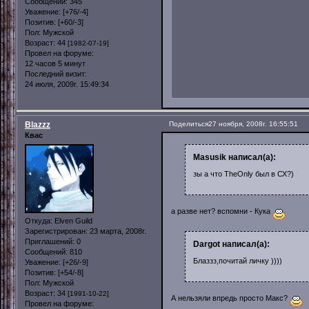
Сообщений:
345
Уважение:
[+76/-4]
Позитив:
[+60/-3]
Пол:
Мужской
Возраст:
44
[1982-07-19]
Провел на форуме:
12 часов 5 минут
Последний визит:
24 июля, 2009г. 15:49:34
Blazzz
Поделиться
27 ноября, 2008г. 16:55:51
Квас
Masusik написал(а):
зы а что TheOnly был в СХ?)
а разве нет? вспомни - Кука
Откуда:
Elven Guild
Зарегистрирован
: 23 марта, 2008г.
Приглашений:
0
Dargot написал(а):
Сообщений:
810
Блаззз,почитай личку ))))
Уважение:
[+26/-9]
Позитив:
[+54/-8]
Пол:
Мужской
Возраст:
34
[1991-10-22]
А нельзяли впредь просто Макс?
Провел на форуме: