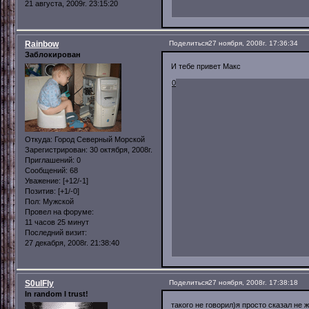
21 августа, 2009г. 23:15:20
Rainbow
Поделиться
27 ноября, 2008г. 17:36:34
Заблокирован
И тебе привет Макс
0
Откуда:
Город Северный Морской
Зарегистрирован
: 30 октября, 2008г.
Приглашений:
0
Сообщений:
68
Уважение:
[+12/-1]
Позитив:
[+1/-0]
Пол:
Мужской
Провел на форуме:
11 часов 25 минут
Последний визит:
27 декабря, 2008г. 21:38:40
S0ulFly
Поделиться
27 ноября, 2008г. 17:38:18
In random I trust!
такого не говорил)я просто сказал не 