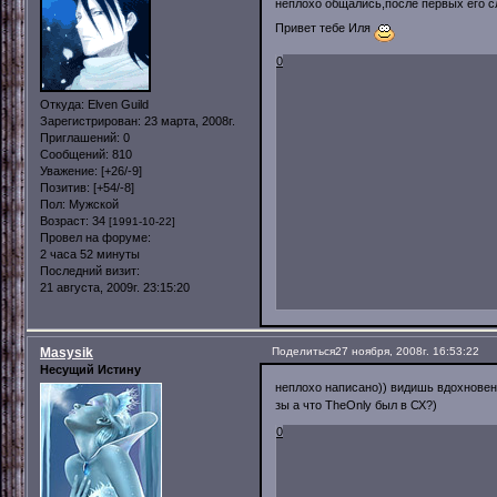
неплохо общались,после первых его 
Привет тебе Иля
0
Откуда:
Elven Guild
Зарегистрирован
: 23 марта, 2008г.
Приглашений:
0
Сообщений:
810
Уважение:
[+26/-9]
Позитив:
[+54/-8]
Пол:
Мужской
Возраст:
34
[1991-10-22]
Провел на форуме:
2 часа 52 минуты
Последний визит:
21 августа, 2009г. 23:15:20
Masysik
Поделиться
27 ноября, 2008г. 16:53:22
Несущий Истину
неплохо написано)) видишь вдохновен
зы а что TheOnly был в СХ?)
0