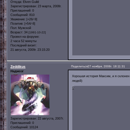
Откуда:
Elven Guild
Зарегистрирован
: 23 марта, 2008г.
Приглашений:
0
Сообщений:
810
Уважение:
[+26/-9]
Позитив:
[+54/-8]
Пол:
Мужской
Возраст:
34
[1991-10-22]
Провел на форуме:
2 часа 52 минуты
Последний визит:
21 августа, 2009г. 23:15:20
Zeddikus
Поделиться
27 ноября, 2008г. 18:11:31
Надмозг
Хорошая история Максим, и я склонен 
людей)
0
Зарегистрирован
: 22 августа, 2007г.
Приглашений:
0
Сообщений:
10124