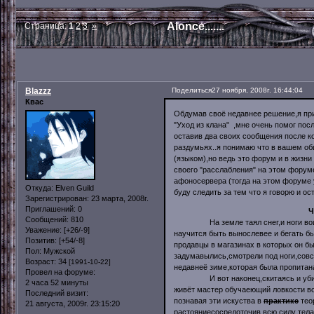
Alonce.......
Страница:
1
2
3
»
Blazzz
Поделиться
27 ноября, 2008г. 16:44:04
Квас
Обдумав своё недавнее решение,я при
"Уход из клана" ,мне очень помог пос
оставив два своих сообщения после к
раздумьях..я понимаю что в вашем об
(языком),но ведь это форум и в жизни
своего "расслабления" на этом форуме
афоносервера (тогда на этом форуме у
Откуда:
Elven Guild
буду следить за тем что я говорю и о
Зарегистрирован
: 23 марта, 2008г.
Приглашений:
0
Ч
Сообщений:
810
На земле таял снег,и ноги воина о
Уважение:
[+26/-9]
научится быть вынослевее и бегать б
Позитив:
[+54/-8]
продавцы в магазинах в которых он б
Пол:
Мужской
задумавылись,смотрели под ноги,совс
Возраст:
34
[1991-10-22]
недавнеё зиме,которая была пропитан
Провел на форуме:
И вот наконец,скитаясь и убивая в
2 часа 52 минуты
живёт мастер обучаеющий ловкости во
Последний визит:
познавая эти искуства в
практике
тео
21 августа, 2009г. 23:15:20
растояниесосредоточив всю силу тела 