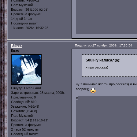
Позитив:
[+100/-1]
Пол:
Мужской
Возраст:
36
[1990-02-03]
Провел на форуме:
14 дней 1 час
Последний визит:
13 июля, 2026г. 16:32:23
Blazzz
Поделиться
27 ноября, 2008г. 17:35:54
Квас
S0ulFly написал(а):
я про рассказ)
ну я понимаю что ты про рассказ) и т
Откуда:
Elven Guild
вопрос))
Зарегистрирован
: 23 марта, 2008г.
Приглашений:
0
0
Сообщений:
810
Уважение:
[+26/-9]
Позитив:
[+54/-8]
Пол:
Мужской
Возраст:
34
[1991-10-22]
Провел на форуме:
2 часа 52 минуты
Последний визит: