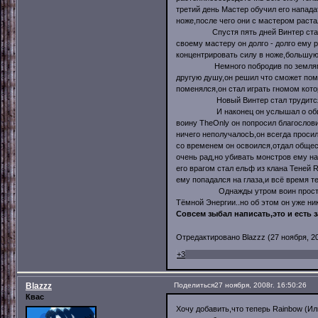
третий день Мастер обучил его напада
ноже,после чего они с мастером раста
Спустя пять дней Винтер стал еще 
своему мастеру он долго - долго ему 
концентрировать силу в ноже,большу
Немного побродив по землям мира с
другую душу,он решил что сможет пом
поменялся,он стал играть гномом кот
Новый Винтер стал трудится,убива
И наконец он услышал о обществе 
воину TheOnly он попросил благослови
ничего неполучалосЬ,он всегда просил
со временем он освоился,отдал общес
очень рад,но убивать монстров ему на
его врагом стал ельф из клана Теней R
ему попадался на глаза,и всё время т
Однажды утром воин просто несмог
Тёмной Энергии..но об этом он уже ник
Совсем зыбал написать,это и есть 
Отредактировано Blazzz (27 ноября, 20
+3
Blazzz
Поделиться
27 ноября, 2008г. 16:50:26
Квас
Хочу добавить,что теперь Rainbow (Ил