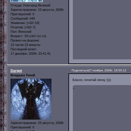
Откуда:
Новгород Великий
Зарегистрирован
: 15 августа, 2008г.
Приглашений:
0
Сообщений:
449
Уважение:
[+42/-10]
Позитив:
[+92/-7]
Пол:
Женский
Возраст:
39
[1987-02-23]
Провел на форуме:
13 часов 23 минуты
Последний визит:
17 декабря, 2009г. 23:41:41
Dargot
Поделиться
27 ноября, 2008г. 16:55:12
Владыка Теней
Блаззз, почитай личку ))))
0
Зарегистрирован
: 25 августа, 2008г.
Приглашений:
0