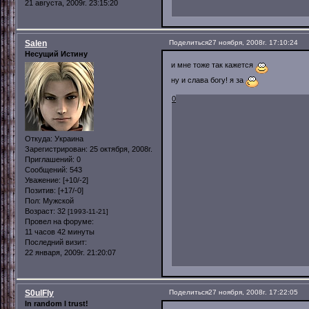
21 августа, 2009г. 23:15:20
Salen
Поделиться
27 ноября, 2008г. 17:10:24
Несущий Истину
и мне тоже так кажется
ну и слава богу! я за
0
Откуда:
Украина
Зарегистрирован
: 25 октября, 2008г.
Приглашений:
0
Сообщений:
543
Уважение:
[+10/-2]
Позитив:
[+17/-0]
Пол:
Мужской
Возраст:
32
[1993-11-21]
Провел на форуме:
11 часов 42 минуты
Последний визит:
22 января, 2009г. 21:20:07
S0ulFly
Поделиться
27 ноября, 2008г. 17:22:05
In random I trust!