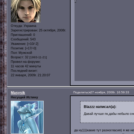
0
Откуда:
Украина
Зарегистрирован
: 25 октября, 2008г.
Приглашений:
0
Сообщений:
543
Уважение:
[+10/-2]
Позитив:
[+17/-0]
Пол:
Мужской
Возраст:
32
[1993-11-21]
Провел на форуме:
11 часов 42 минуты
Последний визит:
22 января, 2009г. 21:20:07
Masysik
Поделиться
27 ноября, 2008г. 16:59:33
Несущий Истину
Blazzz написал(а):
Давай лучше пк,дабы небыло сн
да ну))))какие тут разногласия) я же 