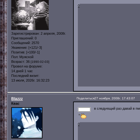
0
Зарегистрирован
: 2 апреля, 2008г.
Приглашений:
0
Сообщений:
2570
Уважение:
[+121/-3]
Позитив:
[+100/-1]
Пол:
Мужской
Возраст:
36
[1990-02-03]
Провел на форуме:
14 дней 1 час
Последний визит:
13 июля, 2026г. 16:32:23
Blazzz
Поделиться
27 ноября, 2008г. 17:43:07
Квас
в следующий раз давай в п
0