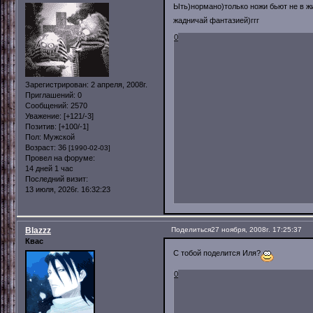
Ыть)нормано)только ножи бьют не в жи
жадничай фантазией)ггг
0
Зарегистрирован
: 2 апреля, 2008г.
Приглашений:
0
Сообщений:
2570
Уважение:
[+121/-3]
Позитив:
[+100/-1]
Пол:
Мужской
Возраст:
36
[1990-02-03]
Провел на форуме:
14 дней 1 час
Последний визит:
13 июля, 2026г. 16:32:23
Blazzz
Поделиться
27 ноября, 2008г. 17:25:37
Квас
С тобой поделится Иля?
0