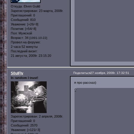
Откуда:
Elven Guild
Зарегистрирован
: 23 марта, 2008г.
Приглашений:
0
Сообщений:
810
Уважение:
[+26/-9]
Позитив:
[+54/-8]
Пол:
Мужской
Возраст:
34
[1991-10-22]
Провел на форуме:
2 часа 52 минуты
Последний визит:
21 августа, 2009г. 23:15:20
S0ulFly
Поделиться
27 ноября, 2008г. 17:32:51
In random I trust!
я про рассказ)
0
Зарегистрирован
: 2 апреля, 2008г.
Приглашений:
0
Сообщений:
2570
Уважение:
[+121/-3]