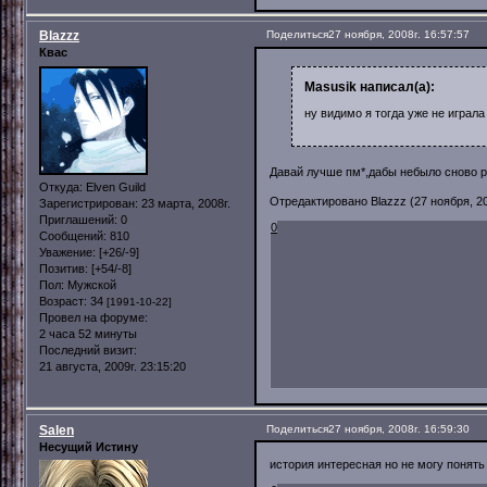
Blazzz
Поделиться
27 ноября, 2008г. 16:57:57
Квас
Masusik написал(а):
ну видимо я тогда уже не играла
Давай лучше пм*,дабы небыло сново р
Откуда:
Elven Guild
Отредактировано Blazzz (27 ноября, 20
Зарегистрирован
: 23 марта, 2008г.
Приглашений:
0
0
Сообщений:
810
Уважение:
[+26/-9]
Позитив:
[+54/-8]
Пол:
Мужской
Возраст:
34
[1991-10-22]
Провел на форуме:
2 часа 52 минуты
Последний визит:
21 августа, 2009г. 23:15:20
Salen
Поделиться
27 ноября, 2008г. 16:59:30
Несущий Истину
история интересная но не могу понять .