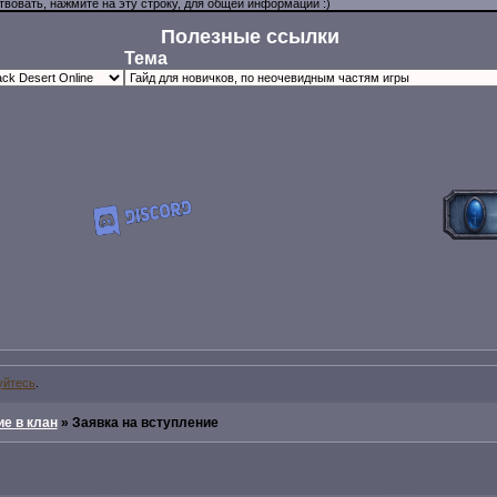
Полезные ссылки
Тема
уйтесь
.
е в клан
»
Заявка на вступление