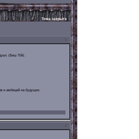
Тема закрыта
1
дуал. (Биш 70й).
ив и амбиций на будущее.
2