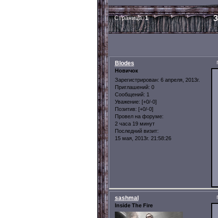
З
Страница:
1
Blodes
Новичок
Зарегистрирован
: 6 апреля, 2013г.
Приглашений:
0
Сообщений:
1
Уважение:
[+0/-0]
Позитив:
[+0/-0]
Провел на форуме:
2 часа 19 минут
Последний визит:
15 мая, 2013г. 21:58:26
sashmal
Inside The Fire