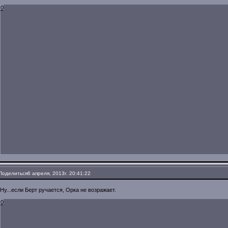
0
Поделиться
6 апреля, 2013г. 20:41:22
Ну...если Берт ручается, Орка не возражает.
0