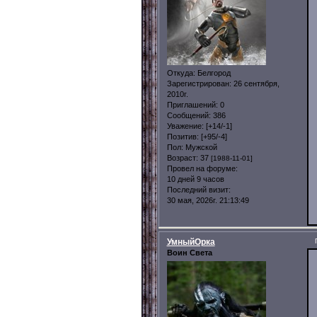
Откуда:
Белгород
Зарегистрирован
: 26 сентября,
2010г.
Приглашений:
0
Сообщений:
386
Уважение:
[+14/-1]
Позитив:
[+95/-4]
Пол:
Мужской
Возраст:
37
[1988-11-01]
Провел на форуме:
10 дней 9 часов
Последний визит:
30 мая, 2026г. 21:13:49
УмныйОрка
Воин Света