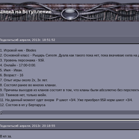
аявка на вступление
Поделиться
6 апреля, 2013г. 18:51:52
1. Игровой ник - Blodes
2. Основной класс - Рыцарь Сигеля. Дуала как такого пока нет, пока вкачиваю хила на 
3. Уровень персонажа - 93й.
4. Онлайн - 17:00-0:00.
5. Имя - Иван.
6. Возраст - 16
7. Опыт игры около 2х, 3х лет.
8. Состоял ранее во многих кланах.
9. Причины выходов из кланов состоят в том, что кланы были абсолютно без перспект
10. Твинков нет, только мейн.
11. На данный момент одет внорм Р шмот +3/4. Уже приобрел 95й норм шмот +3/4.
12. Состою в кп у Бертаруса
0
Поделиться
6 апреля, 2013г. 20:18:55
В кп за.