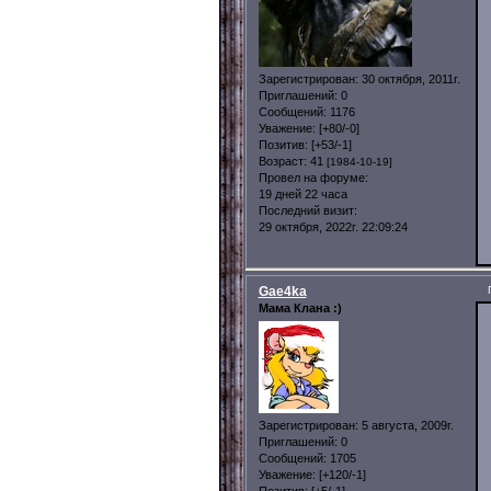
Зарегистрирован
: 30 октября, 2011г.
Приглашений:
0
Сообщений:
1176
Уважение:
[+80/-0]
Позитив:
[+53/-1]
Возраст:
41
[1984-10-19]
Провел на форуме:
19 дней 22 часа
Последний визит:
29 октября, 2022г. 22:09:24
Gae4ka
Мама Клана :)
Зарегистрирован
: 5 августа, 2009г.
Приглашений:
0
Сообщений:
1705
Уважение:
[+120/-1]