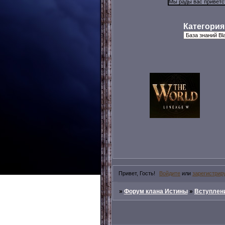
Категория
Привет, Гость!
Войдите
или
зарегистрир
»
Форум клана Истины
»
Вступлени