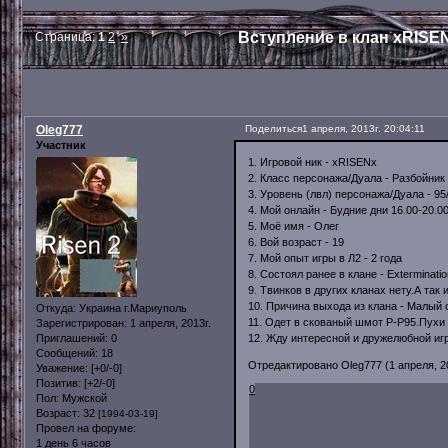
Вступление в клан xRISE
Страница:
1
2
»
Oleg777
Поделиться
1 апреля, 2013г. 20:04:11
Участник
1. Игровой ник - xRISENx
2. Класс персонажа/Дуала - Разбойни
3. Уровень (лвл) персонажа/Дуала - 95
4. Мой онлайн - Будние дни 16.00-20.0
5. Моё имя - Олег
6. Вой возраст - 19
7. Мой опыт игры в Л2 - 2 года
8. Состоял ранее в клане - Exterminatio
9. Твинков в других кланах нету.А так 
10. Причина выхода из клана - Малый 
Откуда:
Украина г.Мариуполь
11. Одет в скованый шмот Р-Р95.Пухи
Зарегистрирован
: 1 апреля, 2013г.
12. Жду интересной и дружелюбной игр
Приглашений:
0
Сообщений:
18
Отредактировано Oleg777 (1 апреля, 20
Уважение:
[+0/-0]
Позитив:
[+2/-0]
0
Пол:
Мужской
Возраст:
32
[1994-03-19]
Провел на форуме:
1 день 6 часов