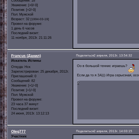
Сообщений:
18
Уважение:
[+0/-0]
Позитив:
[+2/-0]
Пол:
Мужской
Возраст:
32
[1994-03-19]
Провел на форуме:
1 день 6 часов
Последний визит:
11 ноября, 2013г. 21:11:26
Francus (Данил)
Поделиться
2 апреля, 2013г. 13:54:32
Искатель Истины
Оо в большой теннис играешь?
Откуда:
Нск
Зарегистрирован
: 25 декабря, 2012г.
Если да то я ЗА))) Игра серьезная, ос
Приглашений:
0
Сообщений:
82
0
Уважение:
[+1/-0]
Позитив:
[+1/-0]
Пол:
Мужской
Провел на форуме:
23 часа 37 минут
Последний визит:
24 июня, 2013г. 13:12:13
Oleg777
Поделиться
2 апреля, 2013г. 14:03:15
Участник