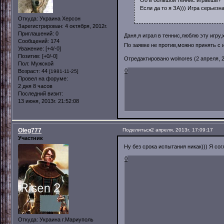
Оо в большой теннис играешь?
Если да то я ЗА))) Игра серьезн
Откуда:
Украина Херсон
Зарегистрирован
: 4 октября, 2012г.
Приглашений:
0
Даня,я играл в теннис,люблю эту игру
Сообщений:
174
По заявке не против,можно принять с
Уважение:
[+4/-0]
Позитив:
[+0/-0]
Отредактировано wolnores (2 апреля, 2
Пол:
Мужской
0
Возраст:
44
[1981-11-25]
Провел на форуме:
2 дня 8 часов
Последний визит:
13 июня, 2013г. 21:52:08
Oleg777
Поделиться
2 апреля, 2013г. 17:09:17
Участник
Ну без срока испытания никак))) Я сог
0
Откуда:
Украина г.Мариуполь