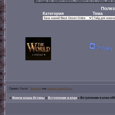
Полез
Категория
Тема
Привет, Гость!
Войдите
или
зарегистрируйтесь
.
»
Форум клана Истины
»
Вступление в клан
»
Вступление в клан xR