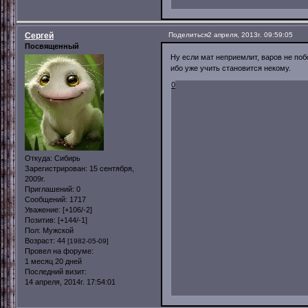
Сергей
Поделиться
2 апреля, 2013г. 09:59:05
Посвященный
Ну если мат неприемлит, варов не поб
ибо уже учить становится некому.
0
Откуда:
Сибирь
Зарегистрирован
: 15 сентября,
2009г.
Приглашений:
0
Сообщений:
1717
Уважение:
[+106/-2]
Позитив:
[+144/-1]
Пол:
Мужской
Возраст:
44
[1982-05-09]
Провел на форуме:
1 месяц 20 дней
Последний визит:
14 апреля, 2014г. 17:54:01