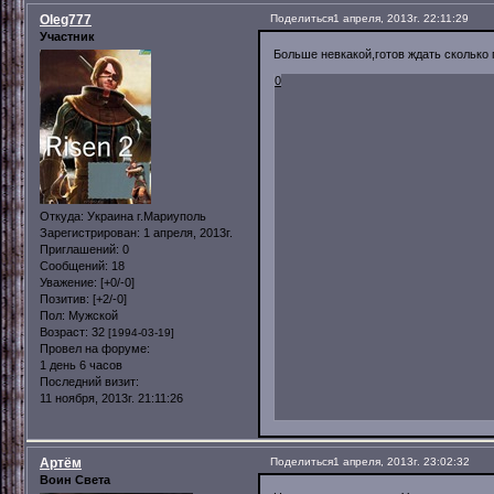
Oleg777
Поделиться
1 апреля, 2013г. 22:11:29
Участник
Больше невкакой,готов ждать сколько 
0
Откуда:
Украина г.Мариуполь
Зарегистрирован
: 1 апреля, 2013г.
Приглашений:
0
Сообщений:
18
Уважение:
[+0/-0]
Позитив:
[+2/-0]
Пол:
Мужской
Возраст:
32
[1994-03-19]
Провел на форуме:
1 день 6 часов
Последний визит:
11 ноября, 2013г. 21:11:26
Артём
Поделиться
1 апреля, 2013г. 23:02:32
Воин Света