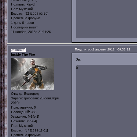
Позитив:
[+2/-0]
Пол:
Мужской
Возраст:
32
[1994-03-19]
Провел на форуме:
1 день 6 часов
Последний визит:
11 ноября, 2013г. 21:11:26
sashmal
Поделиться
2 апреля, 2013г. 09:32:12
Inside The Fire
За.
0
Откуда:
Белгород
Зарегистрирован
: 26 сентября,
2010г.
Приглашений:
0
Сообщений:
386
Уважение:
[+14/-1]
Позитив:
[+95/-4]
Пол:
Мужской
Возраст:
37
[1988-11-01]
Провел на форуме: