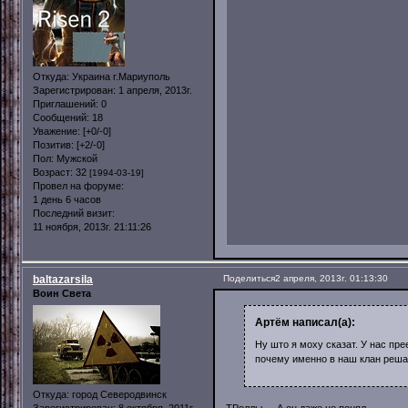
Откуда:
Украина г.Мариуполь
Зарегистрирован
: 1 апреля, 2013г.
Приглашений:
0
Сообщений:
18
Уважение:
[+0/-0]
Позитив:
[+2/-0]
Пол:
Мужской
Возраст:
32
[1994-03-19]
Провел на форуме:
1 день 6 часов
Последний визит:
11 ноября, 2013г. 21:11:26
baltazarsila
Поделиться
2 апреля, 2013г. 01:13:30
Воин Света
Артём написал(а):
Ну што я моху сказат. У нас пр
почему именно в наш клан решал
Откуда:
город Северодвинск
Зарегистрирован
: 8 октября, 2011г.