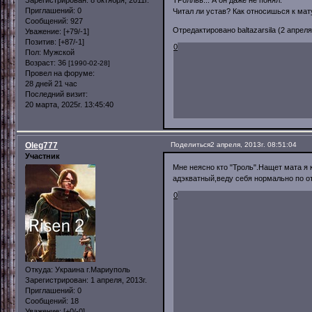
ТРолльь... А он даже не понял.
Приглашений:
0
Читал ли устав? Как относишься к мат
Сообщений:
927
Отредактировано baltazarsila (2 апреля,
Уважение:
[+79/-1]
Позитив:
[+87/-1]
0
Пол:
Мужской
Возраст:
36
[1990-02-28]
Провел на форуме:
28 дней 21 час
Последний визит:
20 марта, 2025г. 13:45:40
Oleg777
Поделиться
2 апреля, 2013г. 08:51:04
Участник
Мне неясно кто "Троль".Нащет мата я 
адэкватный,веду себя нормально по о
0
Откуда:
Украина г.Мариуполь
Зарегистрирован
: 1 апреля, 2013г.
Приглашений:
0
Сообщений:
18
Уважение:
[+0/-0]