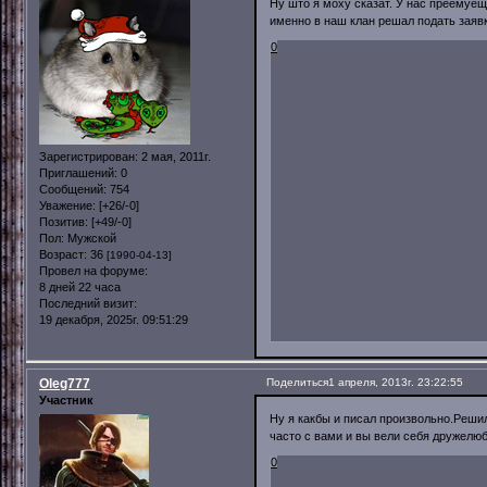
Ну што я моху сказат. У нас преемуе
именно в наш клан решал подать заявк
0
Зарегистрирован
: 2 мая, 2011г.
Приглашений:
0
Сообщений:
754
Уважение:
[+26/-0]
Позитив:
[+49/-0]
Пол:
Мужской
Возраст:
36
[1990-04-13]
Провел на форуме:
8 дней 22 часа
Последний визит:
19 декабря, 2025г. 09:51:29
Oleg777
Поделиться
1 апреля, 2013г. 23:22:55
Участник
Ну я какбы и писал произвольно.Реши
часто с вами и вы вели себя дружелюб
0