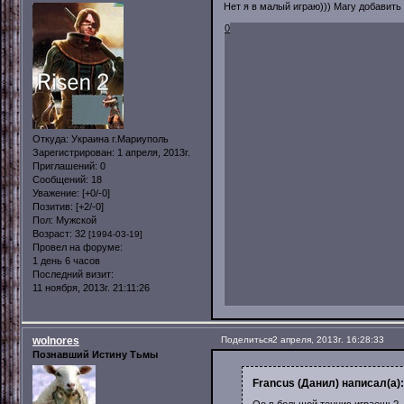
Нет я в малый играю))) Магу добавить 
0
Откуда:
Украина г.Мариуполь
Зарегистрирован
: 1 апреля, 2013г.
Приглашений:
0
Сообщений:
18
Уважение:
[+0/-0]
Позитив:
[+2/-0]
Пол:
Мужской
Возраст:
32
[1994-03-19]
Провел на форуме:
1 день 6 часов
Последний визит:
11 ноября, 2013г. 21:11:26
wolnores
Поделиться
2 апреля, 2013г. 16:28:33
Познавший Истину Тьмы
Francus (Данил) написал(а):