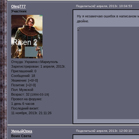
Oleg777
Поделиться
2 апреля, 2013г. 10:04:53
Участник
Ну я незамечаю ошибок в написаном м
двойне.
0
Откуда:
Украина г.Мариуполь
Зарегистрирован
: 1 апреля, 2013г.
Приглашений:
0
Сообщений:
18
Уважение:
[+0/-0]
Позитив:
[+2/-0]
Пол:
Мужской
Возраст:
32
[1994-03-19]
Провел на форуме:
1 день 6 часов
Последний визит:
11 ноября, 2013г. 21:11:26
УмныйОрка
Поделиться
2 апреля, 2013г. 12:00:10
Воин Света