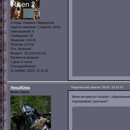
Откуда:
Украина г.Мариуполь
Зарегистрирован
: 1 апреля, 2013г.
Приглашений:
0
Сообщений:
18
Уважение:
[+0/-0]
Позитив:
[+2/-0]
Пол:
Мужской
Возраст:
32
[1994-03-19]
Провел на форуме:
1 день 6 часов
Последний визит:
11 ноября, 2013г. 21:11:26
УмныйОрка
Поделиться
2 апреля, 2013г. 13:31:57
Воин Света
Меня интересует возраст, образование
подчеркивает красным?
0