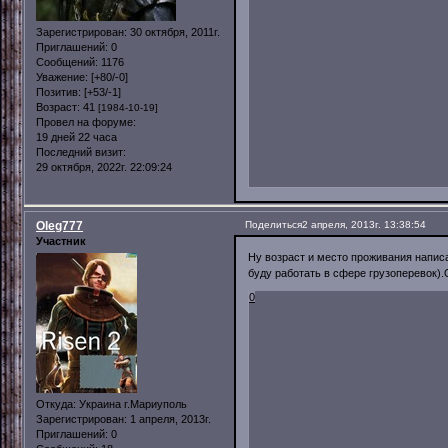
Зарегистрирован
: 30 октября, 2011г.
Приглашений:
0
Сообщений:
1176
Уважение:
[+80/-0]
Позитив:
[+53/-1]
Возраст:
41
[1984-10-19]
Провел на форуме:
19 дней 22 часа
Последний визит:
29 октября, 2022г. 22:09:24
Oleg777
Поделиться
2 апреля, 2013г. 13:38:54
Участник
Ну возраст и место проживания напи
буду работать в сфере грузоперевок).
0
Откуда:
Украина г.Мариуполь
Зарегистрирован
: 1 апреля, 2013г.
Приглашений:
0