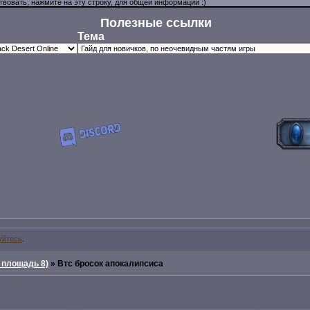
Полезные ссылки
Тема
уйтесь
.
 площадь 8)
»
Втс бросок апокалипсиса