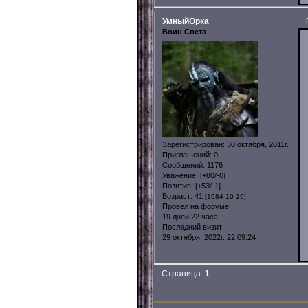
УмныйОрка
Воин Света
Зарегистрирован
: 30 октября, 2011г.
Приглашений:
0
Сообщений:
1176
Уважение:
[+80/-0]
Позитив:
[+53/-1]
Возраст:
41
[1984-10-19]
Провел на форуме:
19 дней 22 часа
Последний визит:
29 октября, 2022г. 22:09:24
Страница:
1