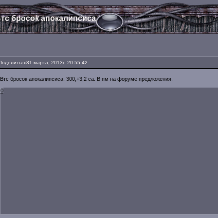
тс бросок апокалипсиса
Поделиться
31 марта, 2013г. 20:55:42
Втс бросок апокалипсиса, 300,+3,2 са. В пм на форуме предложения.
0