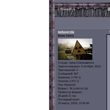
В
Страница:
1
baltazarsila
Воин Света
Откуда:
город Северодвинск
Зарегистрирован
: 8 октября, 2011г.
Приглашений:
0
Сообщений:
927
Уважение:
[+79/-1]
Позитив:
[+87/-1]
Пол:
Мужской
Возраст:
36
[1990-02-28]
Провел на форуме:
28 дней 21 час
Последний визит:
20 марта, 2025г. 13:45:40