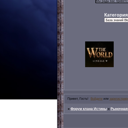
Категория
Привет, Гость!
Войдите
или
зарегистрир
»
Форум клана Истины
»
Рыночная