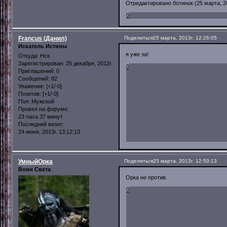
Отредактировано ботинок (25 марта, 20
0
Francus (Данил)
Поделиться
25 марта, 2013г. 12:26:05
Искатель Истины
я уже за!
Откуда:
Нск
Зарегистрирован
: 25 декабря, 2012г.
0
Приглашений:
0
Сообщений:
82
Уважение:
[+1/-0]
Позитив:
[+1/-0]
Пол:
Мужской
Провел на форуме:
23 часа 37 минут
Последний визит:
24 июня, 2013г. 13:12:13
УмныйОрка
Поделиться
25 марта, 2013г. 12:50:13
Воин Света
Орка не против.
0