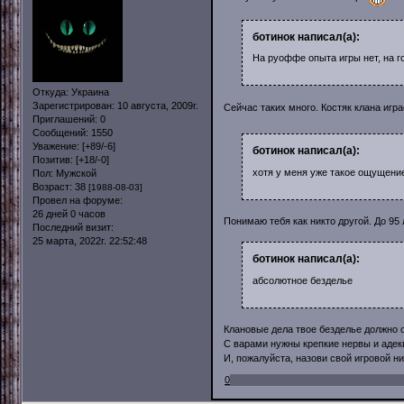
ботинок написал(а):
На руоффе опыта игры нет, на г
Откуда:
Украина
Зарегистрирован
: 10 августа, 2009г.
Сейчас таких много. Костяк клана игра
Приглашений:
0
Сообщений:
1550
Уважение:
[+89/-6]
ботинок написал(а):
Позитив:
[+18/-0]
хотя у меня уже такое ощущение
Пол:
Мужской
Возраст:
38
[1988-08-03]
Провел на форуме:
26 дней 0 часов
Понимаю тебя как никто другой. До 95
Последний визит:
25 марта, 2022г. 22:52:48
ботинок написал(а):
абсолютное безделье
Клановые дела твое безделье должно о
С варами нужны крепкие нервы и адек
И, пожалуйста, назови свой игровой ни
0