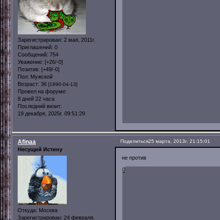
Зарегистрирован
: 2 мая, 2011г.
Приглашений:
0
Сообщений:
754
Уважение:
[+26/-0]
Позитив:
[+49/-0]
Пол:
Мужской
Возраст:
36
[1990-04-13]
Провел на форуме:
8 дней 22 часа
Последний визит:
19 декабря, 2025г. 09:51:29
Afinaa
Поделиться
25 марта, 2013г. 21:15:01
Несущий Истину
не против
0
Откуда:
Москва
Зарегистрирован
: 24 февраля,