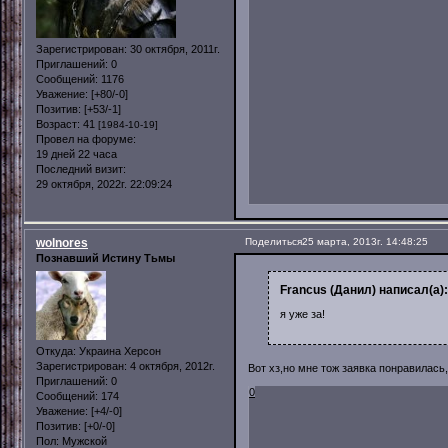
Зарегистрирован
: 30 октября, 2011г.
Приглашений:
0
Сообщений:
1176
Уважение:
[+80/-0]
Позитив:
[+53/-1]
Возраст:
41
[1984-10-19]
Провел на форуме:
19 дней 22 часа
Последний визит:
29 октября, 2022г. 22:09:24
wolnores
Поделиться
25 марта, 2013г. 14:48:25
Познавший Истину Тьмы
Francus (Данил) написал(а):
я уже за!
Откуда:
Украина Херсон
Зарегистрирован
: 4 октября, 2012г.
Вот хз,но мне тож заявка понравилась
Приглашений:
0
0
Сообщений:
174
Уважение:
[+4/-0]
Позитив:
[+0/-0]
Пол:
Мужской