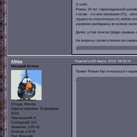
О себе:
Роман, 26 лет, параноидальный шизофр
считаю - это мое призвание (!!!)) - а
трудности относительно пт) люблю по
умеренно разбираюсь во всяком около
Далее, устав почитал (редко увидишь 
На вопросы соответственно постараюс
0
Afinaa
Поделиться
25 марта, 2013г. 08:39:10
Несущий Истину
Привет Роман! Как относишься к варам
0
Откуда:
Москва
Зарегистрирован
: 24 февраля,
2011г.
Приглашений:
0
Сообщений:
414
Уважение:
[+25/-0]
Позитив:
[+2/-0]
Пол:
Женский