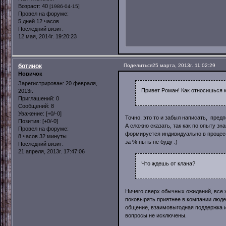
Возраст:
40
[1986-04-15]
Провел на форуме:
5 дней 12 часов
Последний визит:
12 мая, 2014г. 19:20:23
ботинок
Поделиться
25 марта, 2013г. 11:02:29
Новичок
Зарегистрирован
: 20 февраля,
Привет Роман! Как относишься к
2013г.
Приглашений:
0
Сообщений:
8
Уважение:
[+0/-0]
Точно, это то и забыл написать, пред
Позитив:
[+0/-0]
А сложно сказать, так как по опыту з
Провел на форуме:
формируется индивидуально в процесс
8 часов 32 минуты
за % ныть не буду .)
Последний визит:
21 апреля, 2013г. 17:47:06
Что ждешь от клана?
Ничего сверх обычных ожиданий, все ж
поковырять приятнее в компании люде
общение, взаимовыгодная поддержка и 
вопросы не исключены.