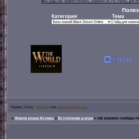
Полез
Категория
Тема
Привет, Гость!
Войдите
или
зарегистрируйтесь
.
»
Форум клана Истины
»
Вступление в клан
»
лф игровое сообществ