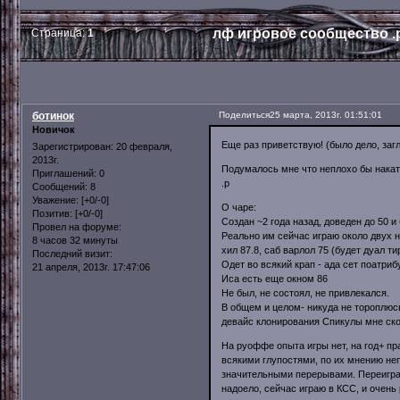
лф игровое сообщество .
Страница:
1
ботинок
Поделиться
25 марта, 2013г. 01:51:01
Новичок
Еще раз приветствую! (было дело, заг
Зарегистрирован
: 20 февраля,
2013г.
Подумалось мне что неплохо бы наката
Приглашений:
0
.p
Сообщений:
8
Уважение:
[+0/-0]
О чаре:
Позитив:
[+0/-0]
Создан ~2 года назад, доведен до 50 
Провел на форуме:
Реально им сейчас играю около двух 
8 часов 32 минуты
хил 87.8, саб варлол 75 (будет дуал ти
Последний визит:
Одет во всякий крап - ада сет поатри
21 апреля, 2013г. 17:47:06
Иса есть еще окном 86
Не был, не состоял, не привлекался.
В общем и целом- никуда не тороплюсь
девайс клонирования Спикулы мне скор
На руоффе опыта игры нет, на год+ пр
всякими глупостями, по их мнению неп
значительными перерывами. Переиграл
надоело, сейчас играю в КСС, и очень