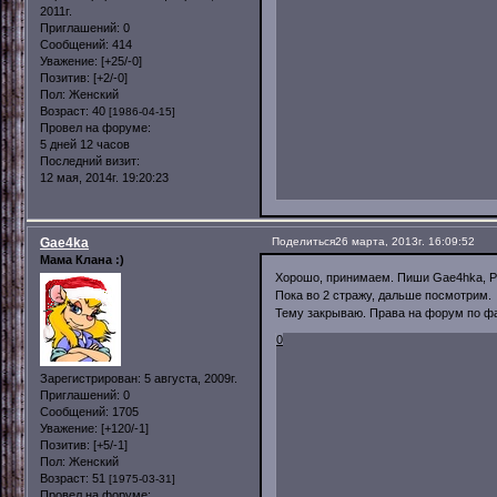
2011г.
Приглашений:
0
Сообщений:
414
Уважение:
[+25/-0]
Позитив:
[+2/-0]
Пол:
Женский
Возраст:
40
[1986-04-15]
Провел на форуме:
5 дней 12 часов
Последний визит:
12 мая, 2014г. 19:20:23
Gae4ka
Поделиться
26 марта, 2013г. 16:09:52
Мама Клана :)
Хорошо, принимаем. Пиши Gae4hka, Pros
Пока во 2 стражу, дальше посмотрим.
Тему закрываю. Права на форум по ф
0
Зарегистрирован
: 5 августа, 2009г.
Приглашений:
0
Сообщений:
1705
Уважение:
[+120/-1]
Позитив:
[+5/-1]
Пол:
Женский
Возраст:
51
[1975-03-31]
Провел на форуме: