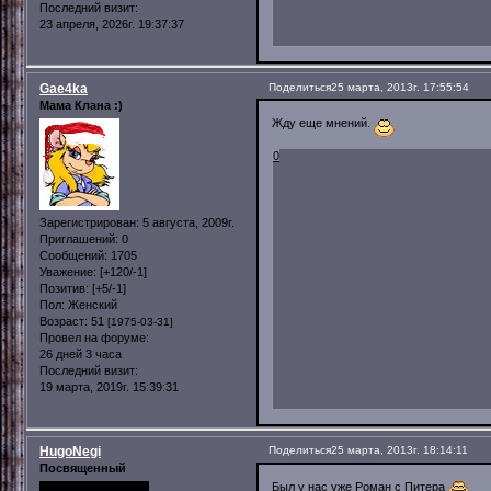
Последний визит:
23 апреля, 2026г. 19:37:37
Gae4ka
Поделиться
25 марта, 2013г. 17:55:54
Мама Клана :)
Жду еще мнений.
0
Зарегистрирован
: 5 августа, 2009г.
Приглашений:
0
Сообщений:
1705
Уважение:
[+120/-1]
Позитив:
[+5/-1]
Пол:
Женский
Возраст:
51
[1975-03-31]
Провел на форуме:
26 дней 3 часа
Последний визит:
19 марта, 2019г. 15:39:31
HugoNegi
Поделиться
25 марта, 2013г. 18:14:11
Посвященный
Был у нас уже Роман с Питера