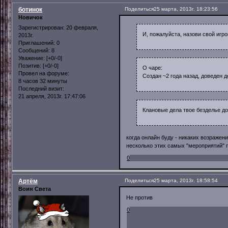
ботинок
Поделиться
25 марта, 2013г. 18:23:56
Новичок
Зарегистрирован
: 20 февраля,
И, пожалуйста, назови свой игро
2013г.
Приглашений:
0
Сообщений:
8
Уважение:
[+0/-0]
Позитив:
[+0/-0]
О чаре:
Провел на форуме:
Создан ~2 года назад, доведен 
8 часов 32 минуты
Последний визит:
21 апреля, 2013г. 17:47:06
Клановые дела твое безделье до
когда онлайн буду - никаких возражени
несколько этих самых "мероприятий" 
0
Артём
Поделиться
25 марта, 2013г. 18:58:54
Воин Света
Не против
0