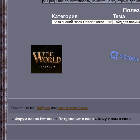
Полез
Категория
Тема
Привет, Гость!
Войдите
или
зарегистрируйтесь
.
»
Форум клана Истины
»
Вступление в клан
»
Хочу к вам в клан.