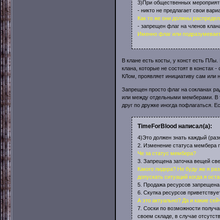
3)При общественных мероприят
- никто не предлагает свои вар
Как то же они должны распредел
- запрещен флаг на членов клан
Именно флаг или подразумевает
В клане есть косты, у конст есть ПЛ
клана, которые не состоят в констах 
КЛом, проявляет инициативу сам или 
Запрещен просто флаг на сокланах ра
или между отдельными мемберами. В т
друг по дружке иногда пофлагаться. Е
TimeForBlood написал(а):
4)Это должен знать каждый (раз
2. Изменение статуса мембера 
Че за статус мембера?
3. Запрещена заточка вещей свер
Какого лидера? Не буду же я ра
допускать ситуаций когда я оста
5. Продажа ресурсов запрещена
6. Скупка ресурсов приветствуе
А это актуально? Да и какие се
7. Соски по возможности получа
своем складе, в случае отсутст