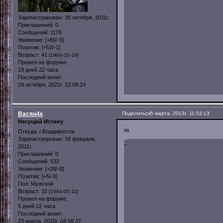
Зарегистрирован
: 30 октября, 2011г.
Приглашений:
0
Сообщений:
1176
Уважение:
[+80/-0]
Позитив:
[+53/-1]
Возраст:
41
[1984-10-19]
Провел на форуме:
19 дней 22 часа
Последний визит:
29 октября, 2022г. 22:09:24
Васян4к
Поделиться
5 марта, 2013г. 11:52:13
Несущий Истину
за
Откуда:
г.Владивосток
Зарегистрирован
: 18 февраля,
0
2011г.
Приглашений:
0
Сообщений:
532
Уважение:
[+28/-0]
Позитив:
[+5/-0]
Пол:
Мужской
Возраст:
32
[1994-05-11]
Провел на форуме:
5 дней 22 часа
Последний визит:
23 марта, 2020г. 04:58:37