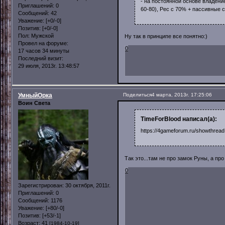
- на постоянной основе владени
Приглашений:
0
60-80), Рес с 70% + пассивные 
Сообщений:
42
Уважение:
[+0/-0]
Позитив:
[+0/-0]
Пол:
Мужской
Ну так в принципе все понятно:)
Провел на форуме:
0
17 часов 34 минуты
Последний визит:
29 июля, 2013г. 13:48:57
УмныйОрка
Поделиться
4 марта, 2013г. 17:25:06
Воин Света
TimeForBlood написал(а):
https://4gameforum.ru/showthrea
Так это...там не про замок Руны, а про
0
Зарегистрирован
: 30 октября, 2011г.
Приглашений:
0
Сообщений:
1176
Уважение:
[+80/-0]
Позитив:
[+53/-1]
Возраст:
41
[1984-10-19]