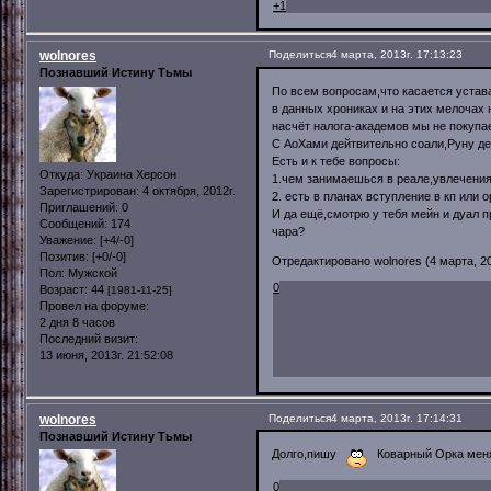
+1
wolnores
Поделиться
4 марта, 2013г. 17:13:23
Познавший Истину Тьмы
По всем вопросам,что касается устав
в данных хрониках и на этих мелочах 
насчёт налога-академов мы не покупа
С АоХами дейтвительно соали,Руну де
Есть и к тебе вопросы:
Откуда:
Украина Херсон
1.чем занимаешься в реале,увлечени
Зарегистрирован
: 4 октября, 2012г.
2. есть в планах вступление в кп или 
Приглашений:
0
И да ещё,смотрю у тебя мейн и дуал 
Сообщений:
174
чара?
Уважение:
[+4/-0]
Позитив:
[+0/-0]
Отредактировано wolnores (4 марта, 20
Пол:
Мужской
0
Возраст:
44
[1981-11-25]
Провел на форуме:
2 дня 8 часов
Последний визит:
13 июня, 2013г. 21:52:08
wolnores
Поделиться
4 марта, 2013г. 17:14:31
Познавший Истину Тьмы
Долго,пишу
Коварный Орка мен
0