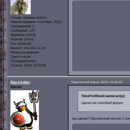
0
Откуда:
Украина Херсон
Зарегистрирован
: 4 октября, 2012г.
Приглашений:
0
Сообщений:
174
Уважение:
[+4/-0]
Позитив:
[+0/-0]
Пол:
Мужской
Возраст:
44
[1981-11-25]
Провел на форуме:
2 дня 8 часов
Последний визит:
13 июня, 2013г. 21:52:08
BlackAdder
Поделиться
4 марта, 2013г. 20:06:35
Аватар
TimeForBlood написал(а):
сделал им клановый форум
как сделал? (бесплатный хостинг с к
0