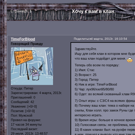
Хочу к вам в клан.
Страница:
1
TimeForBlood
Поделиться
4 марта, 2013г. 16:10:54
Говорящий Правду
Здравствуйте.
Ищу для себя клан в котором мне буде
что ваш клан подойдет для меня.
Теперь обо всем по порядку:
1) Имя: Стас
2) Возраст: 25
3) Город: Питер
4) Ник в игре: TimeForBlood
Откуда:
Питер
5) Чар: лук96/хил95/80/80
Зарегистрирован
: 4 марта, 2013г.
6) Одет: во всякий скованный хлам R
Приглашений:
0
7) Опыт игры: с С3/С4 на всяких фриш
Сообщений:
42
8) Почему ваш клан: тема о наборе на
Уважение:
[+0/-0]
скилы, Клан холл. про замок Руны где
Позитив:
[+0/-0]
интересно играть.
Пол:
Мужской
9) Время игры: больше в ночное время
Провел на форуме:
17 часов 34 минуты
10) Голосовая связь: не проблема, ми
Последний визит:
11) В каких кланах был: на руофе перв
29 июля, 2013г. 13:48:57
в нем, пришел к выводу что мне там л