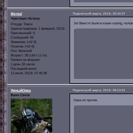
Mental
Поделиться
5 марта, 2013г. 05:44:37
Чувствует Истину
За! Вместе были в клане vutang, чело
Откуда:
Томск
Зарегистрирован
: 1 февраля, 2013г.
0
Приглашений:
0
Сообщений:
66
Уважение:
[+0/-0]
Позитив:
[+0/-0]
Пол:
Мужской
Возраст:
38
[1987-12-24]
Провел на форуме:
1 день 18 часов
Последний визит:
13 июля, 2013г. 07:45:38
УмныйОрка
Поделиться
5 марта, 2013г. 09:13:01
Воин Света
Орка не против.
0