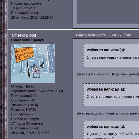
Провел на форуме:
19 дней 22 часа
Последний визит:
29 октября, 2022г. 22:09:24
TimeForBlood
Поделиться
4 марта, 2013г. 17:27:02
Говорящий Правду
wolnores написал(а):
1.чем занимаешься в реале,увл
Да всем по немного. На данный момен
Откуда:
Питер
wolnores написал(а):
Зарегистрирован
: 4 марта, 2013г.
Приглашений:
0
2. есть в планах вступление в к
Сообщений:
42
Уважение:
[+0/-0]
Позитив:
[+0/-0]
Да есть, ищу кп с ночным прайм таймо
Пол:
Мужской
Провел на форуме:
17 часов 34 минуты
wolnores написал(а):
Последний визит:
29 июля, 2013г. 13:48:57
И да ещё,смотрю у тебя мейн и 
основного чара?