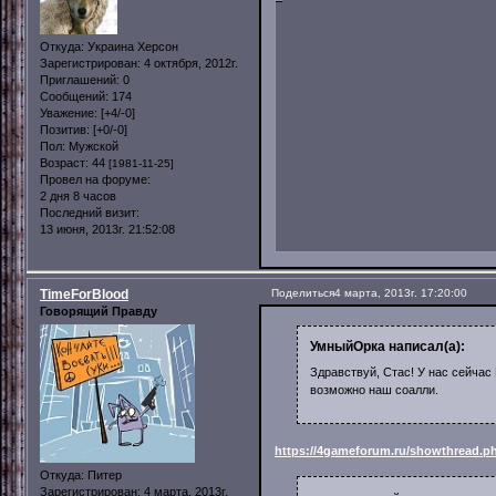
Откуда:
Украина Херсон
Зарегистрирован
: 4 октября, 2012г.
Приглашений:
0
Сообщений:
174
Уважение:
[+4/-0]
Позитив:
[+0/-0]
Пол:
Мужской
Возраст:
44
[1981-11-25]
Провел на форуме:
2 дня 8 часов
Последний визит:
13 июня, 2013г. 21:52:08
TimeForBlood
Поделиться
4 марта, 2013г. 17:20:00
Говорящий Правду
УмныйОрка написал(а):
Здравствуй, Стас! У нас сейчас Г
возможно наш соалли.
https://4gameforum.ru/showthread.p
Откуда:
Питер
Зарегистрирован
: 4 марта, 2013г.