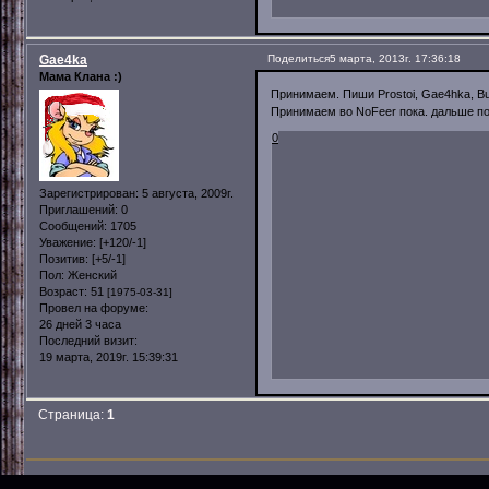
Gae4ka
Поделиться
5 марта, 2013г. 17:36:18
Мама Клана :)
Принимаем. Пиши Prostoi, Gae4hka, Bu
Принимаем во NoFeer пока. дальше п
0
Зарегистрирован
: 5 августа, 2009г.
Приглашений:
0
Сообщений:
1705
Уважение:
[+120/-1]
Позитив:
[+5/-1]
Пол:
Женский
Возраст:
51
[1975-03-31]
Провел на форуме:
26 дней 3 часа
Последний визит:
19 марта, 2019г. 15:39:31
Страница:
1