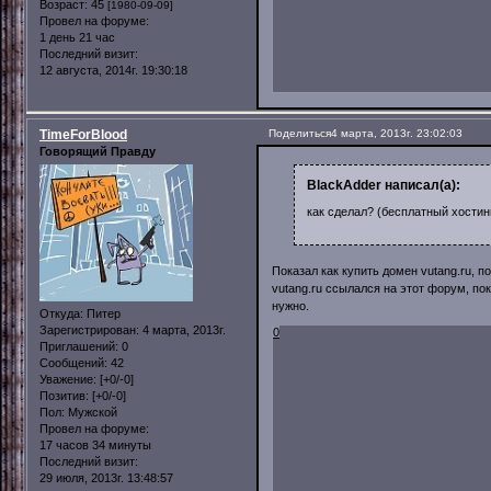
Возраст:
45
[1980-09-09]
Провел на форуме:
1 день 21 час
Последний визит:
12 августа, 2014г. 19:30:18
TimeForBlood
Поделиться
4 марта, 2013г. 23:02:03
Говорящий Правду
BlackAdder написал(а):
как сделал? (бесплатный хостин
Показал как купить домен vutang.ru, 
vutang.ru ссылался на этот форум, по
нужно.
Откуда:
Питер
Зарегистрирован
: 4 марта, 2013г.
0
Приглашений:
0
Сообщений:
42
Уважение:
[+0/-0]
Позитив:
[+0/-0]
Пол:
Мужской
Провел на форуме:
17 часов 34 минуты
Последний визит:
29 июля, 2013г. 13:48:57