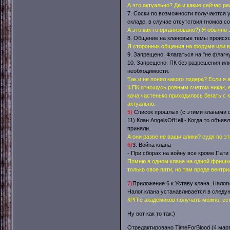
А это актуально? Да и какие сейчас р
7. Соски по возможности получаются у
складе, в случае отсутствия гномов с
А это как то организовано?) Я обычно 
8. Общение на клановые темы происход
Я сторонник общения на форуме или в 
9. Запрещено: Флагаться на "не флагн
10. Запрещено: ПК без разрешения или
необходимости.
Так и не понял какого лидера? Если я 
К ПК отношусь ровным счетом никак, 
кача частенько приходилось бегать с 
актуально.
5)
Список прошлых (с этими кланами с
11) Клан AngelsOfHell - Когда то объя
приняли.
А они разве не ваши алики? судя по э
6)
3. Война клана
- При сборах на войну все кроме Пати
Помню в одном клане на одной фришке
только свое пати, но там вроде вентри
7)
Приложение 6 к Уставу клана. Налоги
Налог клана устанавливается в следу
КРП с академиков получать можно, ес
Ну вот как то так:)
Отредактировано TimeForBlood (4 марта