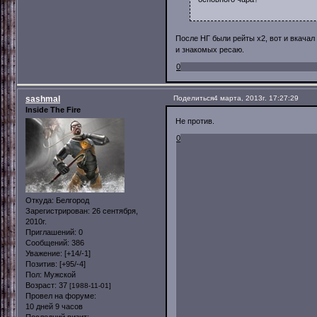
После НГ были рейты х2, вот и вкачал
и знакомых ресаю.
0
sashmal
Поделиться
4 марта, 2013г. 17:27:29
Inside The Fire
Не против.
0
Откуда:
Белгород
Зарегистрирован
: 26 сентября,
2010г.
Приглашений:
0
Сообщений:
386
Уважение:
[+14/-1]
Позитив:
[+95/-4]
Пол:
Мужской
Возраст:
37
[1988-11-01]
Провел на форуме:
10 дней 9 часов
Последний визит: