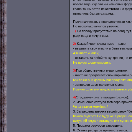
нового года, сделал им клановый форум
клана занимается исключительно фарм
отнеслись без энтузиазма...
Прочитал устав, в принципе устав как 
Но несколько пунктов уточню:
1)
По поводу присутствия на осад, тут
ради осад и хочу к вам.
2)
Каждый член клана имеет право:
- выразить свои мысли и быть выслу
А бывает иначе?)
- оставить за собой точку зрения, не 
Не понял формулировку.
3)
При общественных мероприятиях:
- никто не предлагает свои варианты 
Как то же они должны распределяться
- запрещен флаг на членов клана
Именно флаг или подразумевается уби
4)
Это должен знать каждый (разное):
2. Изменение статуса мембера происх
Че за статус мембера?
3. Запрещена заточка вещей сверх "без
Какого лидера? Не буду же я разрешен
ситуаций когда я останусь без пушки и
5. Продажа ресурсов запрещена.
6. Скупка ресурсов приветствуется.