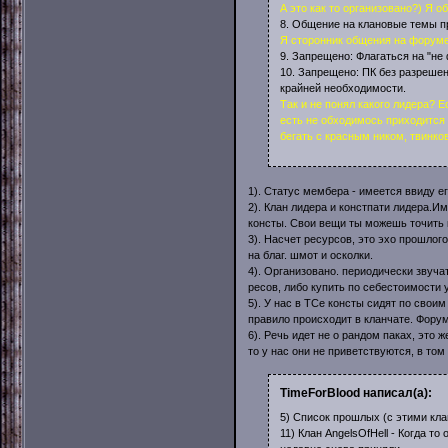
А это как то организовано?) Я о
8. Общение на клановые темы пр
Я сторонник общения на форуме 
9. Запрещено: Флагаться на "не
10. Запрещено: ПК без разрешен
крайней необходимости.
Так и не понял какого лидера? Е
есть не обходимось приходится 
бегать с красным ником, твинков
1). Статус мембера - имеется ввиду его
2). Клан лидера и констпати лидера.И
консты. Свои вещи ты можешь точить 
3). Насчет ресурсов, это эхо прошлого
на благ. шмот и осколки.
4). Организовано. периодически звуча
ресов, либо купить по себестоимости 
5). У нас в ТСе консты сидят по сво
правило происходит в кланчате. Фору
6). Речь идет не о рандом паках, это 
то у нас они не приветствуются, в том
TimeForBlood написал(а):
5) Список прошлых (с этими кла
11) Клан AngelsOfHell - Когда т