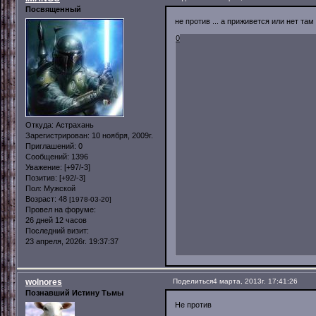
Посвященный
не против ... а приживется или нет та
0
Откуда:
Астрахань
Зарегистрирован
: 10 ноября, 2009г.
Приглашений:
0
Сообщений:
1396
Уважение:
[+97/-3]
Позитив:
[+92/-3]
Пол:
Мужской
Возраст:
48
[1978-03-20]
Провел на форуме:
26 дней 12 часов
Последний визит:
23 апреля, 2026г. 19:37:37
wolnores
Поделиться
4 марта, 2013г. 17:41:26
Познавший Истину Тьмы
Не против