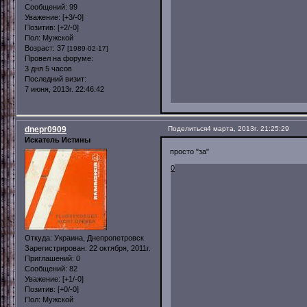
Сообщений:
99
Уважение:
[+3/-0]
Позитив:
[+2/-0]
Пол:
Мужской
Возраст:
37
[1989-02-17]
Провел на форуме:
3 дня 5 часов
Последний визит:
7 июня, 2013г. 22:46:42
dnepr0909
Поделиться
4 марта, 2013г. 21:25:29
Искатель Истины
просто "за"
0
Откуда:
Украина, Днепропетровск
Зарегистрирован
: 22 октября, 2011г.
Приглашений:
0
Сообщений:
82
Уважение:
[+1/-0]
Позитив:
[+0/-0]
Пол:
Мужской