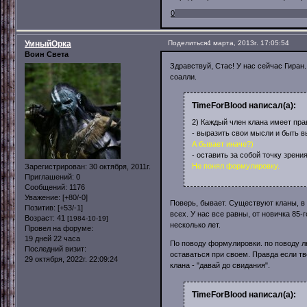
0
УмныйОрка
Поделиться
4 марта, 2013г. 17:05:54
Воин Света
Здравствуй, Стас! У нас сейчас Гиран.
соалли.
TimeForBlood написал(а):
2) Каждый член клана имеет пра
- выразить свои мысли и быть
А бывает иначе?)
- оставить за собой точку зрени
Не понял формулировку.
Зарегистрирован
: 30 октября, 2011г.
Приглашений:
0
Сообщений:
1176
Уважение:
[+80/-0]
Поверь, бывает. Существуют кланы, в 
Позитив:
[+53/-1]
всех. У нас все равны, от новичка 85-
Возраст:
41
[1984-10-19]
несколько лет.
Провел на форуме:
19 дней 22 часа
По поводу формулировки. по поводу л
Последний визит:
оставаться при своем. Правда если т
29 октября, 2022г. 22:09:24
клана - "давай до свидания".
TimeForBlood написал(а):