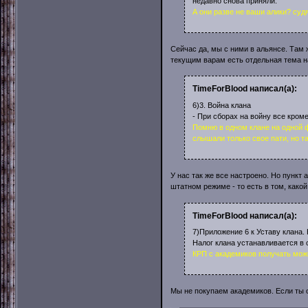
недавно снова приняли.
А они разве не ваши алики? судя
Сейчас да, мы с ними в альянсе. Там
текущим варам есть отдельная тема 
TimeForBlood написал(а):
6)3. Война клана
- При сборах на войну все кром
Помню в одном клане на одной ф
слышали только свое пати, но т
У нас так же все настроено. Но пункт 
штатном режиме - то есть в том, какой
TimeForBlood написал(а):
7)Приложение 6 к Уставу клана. 
Налог клана устанавливается в
КРП с академиков получать можн
Мы не покупаем академиков. Если ты 