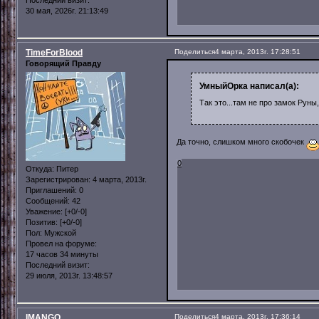
30 мая, 2026г. 21:13:49
TimeForBlood
Поделиться
4 марта, 2013г. 17:28:51
Говорящий Правду
УмныйОрка написал(а):
Так это...там не про замок Руны,
Да точно, слишком много скобочек
0
Откуда:
Питер
Зарегистрирован
: 4 марта, 2013г.
Приглашений:
0
Сообщений:
42
Уважение:
[+0/-0]
Позитив:
[+0/-0]
Пол:
Мужской
Провел на форуме:
17 часов 34 минуты
Последний визит:
29 июля, 2013г. 13:48:57
IMANGO
Поделиться
4 марта, 2013г. 17:36:14