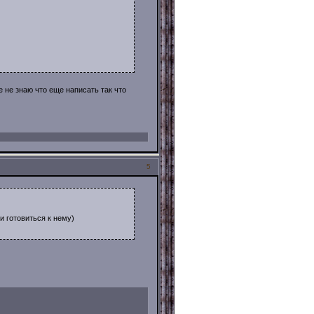
е не знаю что еще написать так что
5
 и готовиться к нему)