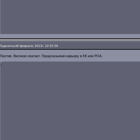
Поделиться
9 февраля, 2013г. 22:52:36
Против. Висяков хватает. Предсказываю карьеру в ЕК или РОА.
0