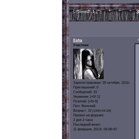
З
Страница:
1
2
»
Eaha
Участник
Зарегистрирован
: 30 октября, 2011г.
Приглашений:
0
Сообщений:
15
Уважение:
[+0/-1]
Позитив:
[+0/-0]
Пол:
Женский
Возраст:
32
[1994-04-28]
Провел на форуме:
2 дня 2 часа
Последний визит:
11 февраля, 2013г. 06:08:43