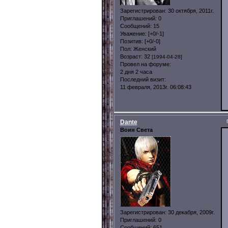
Зарегистрирован
: 30 октября, 2011г.
Приглашений:
0
Сообщений:
15
Уважение:
[+0/-1]
Позитив:
[+0/-0]
Пол:
Женский
Возраст:
32
[1994-04-28]
Провел на форуме:
2 дня 2 часа
Последний визит:
11 февраля, 2013г. 06:08:43
Dante
Воин Света
Зарегистрирован
: 30 декабря, 2009г.
Приглашений:
0
Сообщений:
651