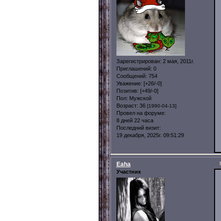
Зарегистрирован
: 2 мая, 2011г.
Приглашений:
0
Сообщений:
754
Уважение:
[+26/-0]
Позитив:
[+49/-0]
Пол:
Мужской
Возраст:
36
[1990-04-13]
Провел на форуме:
8 дней 22 часа
Последний визит:
19 декабря, 2025г. 09:51:29
Eaha
Участник