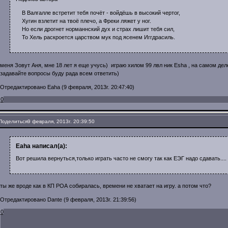
В Валгалле встретит тебя почёт - войдёшь в высокий чертог,
Хугин взлетит на твоё плечо, а Фреки ляжет у ног.
Но если дрогнет норманнский дух и страх лишит тебя сил,
То Хель раскроется царством мук под ясенем Иггдрасиль.
меня Зовут Аня, мне 18 лет я еще учусь) играю хилом 99 лвл ник Esha , на самом дел
задавайте вопросы буду рада всем ответить)
Отредактировано Eaha (9 февраля, 2013г. 20:47:40)
0
Поделиться
9 февраля, 2013г. 20:39:50
Eaha написал(а):
Вот решила вернуться,только играть часто не смогу так как ЕЭГ надо сдавать....
ты же вроде как в КП РОА собиралась, времени не хватает на игру. а потом что?
Отредактировано Dante (9 февраля, 2013г. 21:39:56)
0