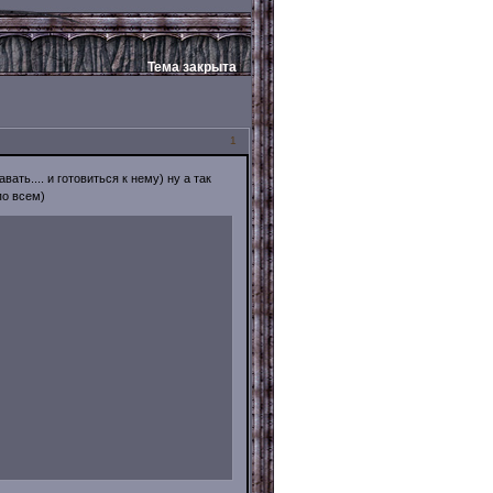
Тема закрыта
1
ать.... и готовиться к нему) ну а так
по всем)