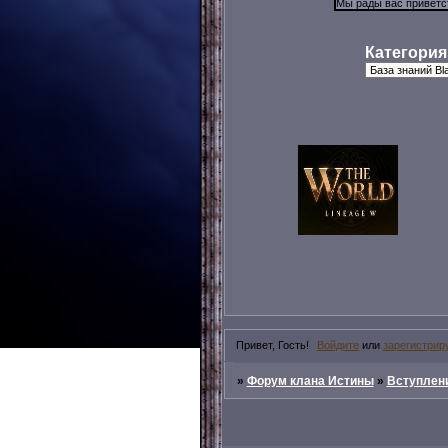
Категория
Привет, Гость!
Войдите
или
зарегистрир
»
Форум клана Истины
»
Вступлени