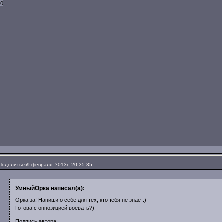
0
Поделиться
9 февраля, 2013г. 20:35:35
УмныйОрка написал(а):
Орка за! Напиши о себе для тех, кто тебя не знает.)
Готова с оппозицией воевать?)
Подпись автора