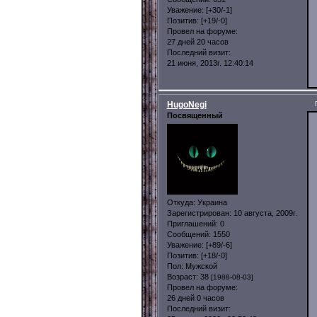
Уважение:
[+30/-1]
Позитив:
[+19/-0]
Провел на форуме:
27 дней 20 часов
Последний визит:
21 июня, 2013г. 12:40:14
HugoNegi
Посвященный
Откуда:
Украина
Зарегистрирован
: 10 августа, 2009г.
Приглашений:
0
Сообщений:
1550
Уважение:
[+89/-6]
Позитив:
[+18/-0]
Пол:
Мужской
Возраст:
38
[1988-08-03]
Провел на форуме:
26 дней 0 часов
Последний визит: