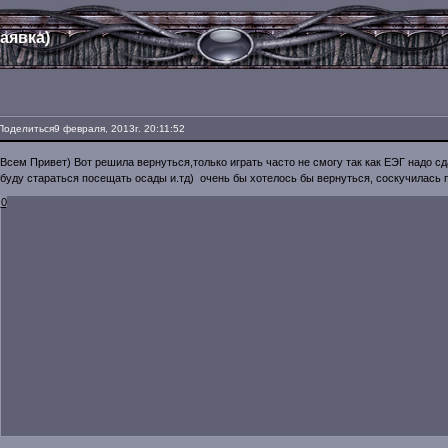
аявка)
Поделиться
9 февраля, 2013г. 20:11:52
Всем Привет) Вот решила вернуться,только играть часто не смогу так как ЕЭГ надо сдав
буду стараться посещать осады и.тд) очень бы хотелось бы вернуться, соскучилась 
0