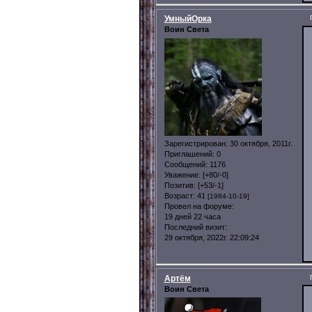
УмныйОрка
Воин Света
Зарегистрирован
: 30 октября, 2011г.
Приглашений:
0
Сообщений:
1176
Уважение:
[+80/-0]
Позитив:
[+53/-1]
Возраст:
41
[1984-10-19]
Провел на форуме:
19 дней 22 часа
Последний визит:
29 октября, 2022г. 22:09:24
Артём
Воин Света