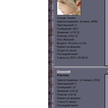
Откуда:
Казань
Зарегистрирован
: 16 июня, 2009г.
Приглашений:
0
Сообщений:
1817
Уважение:
[+72/-3]
Позитив:
[+61/-1]
Пол:
Женский
Возраст:
44
[1981-12-05]
Провел на форуме:
22 дня 12 часов
Последний визит:
3 августа, 2017г. 00:46:51
Однолюб
Участник
Зарегистрирован
: 12 января, 2013г.
Приглашений:
0
Сообщений:
13
Уважение:
[+0/-0]
Позитив:
[+0/-0]
Провел на форуме:
3 часа 57 минут
Последний визит: