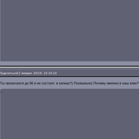
Поделиться
12 января, 2013г. 22:10:14
Ты прокачался до 96 и не состоял в калнах?) Похвально) Почему именно в наш клан?
0