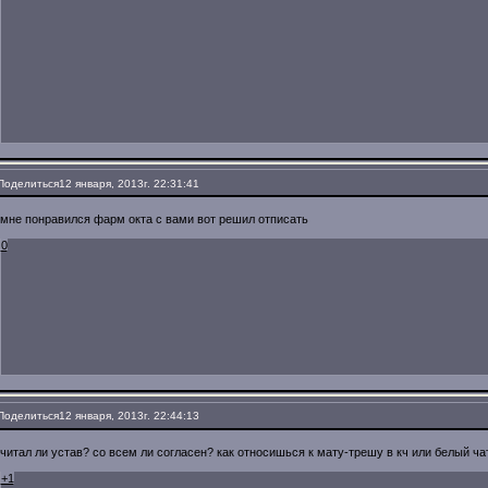
Поделиться
12 января, 2013г. 22:31:41
мне понравился фарм окта с вами вот решил отписать
0
Поделиться
12 января, 2013г. 22:44:13
читал ли устав? со всем ли согласен? как относишься к мату-трешу в кч или белый ча
+1