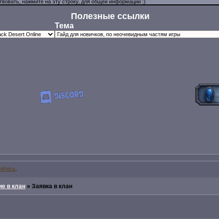
Полезные ссылки
Тема
уйтесь
.
е в клан
»
Заявка в клан