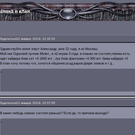
аявка в клан
Поделиться
12 января, 2013г. 21:32:52
Здравствуйте меня зовут Александр ,мне 22 года, я из Москвы.
Мой ник Однолюб лучник 96лвл , в л2 играю 3 года. в кланах не состоял,твинки есть.
одет кайдера блак сет +4 1800 атт , лук блак фантазма +4 300 атт. бижа кайдера +3
В клан хочу потому что, хочется общения,осад,варов,фарм эпиков и т д...
0
Поделиться
12 января, 2013г. 21:57:55
В каких-нибудь кланах состоял раньше? Если да, то причина выхода?
0