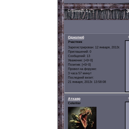
З
Страница:
1
2
»
Однолюб
Участник
Зарегистрирован
: 12 января, 2013г.
Приглашений:
0
Сообщений:
13
Уважение:
[+0/-0]
Позитив:
[+0/-0]
Провел на форуме:
3 часа 57 минут
Последний визит:
21 января, 2013г. 13:58:08
Атхавр
Celeriter