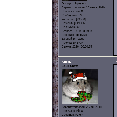
Откуда:
г. Иркутск
Зарегистрирован
: 20 июня, 2010г.
Приглашений:
0
Сообщений:
698
Уважение:
[+30/-0]
Позитив:
[+199/-6]
Пол:
Мужской
Возраст:
37
[1988-09-09]
Провел на форуме:
13 дней 16 часов
Последний визит:
6 июня, 2026г. 06:00:15
Артём
Воин Света
Зарегистрирован
: 2 мая, 2011г.
Приглашений:
0
Сообщений:
754