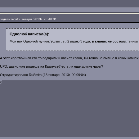
Поделиться
12 января, 2013г. 23:40:31
Однолюб написал(а):
Мой ник Однолюб лучник 96лвл , в л2 играю 3 года.
в кланах не состоял
,твинки 
А этот чар твой или кто-то подарил? и насчет клана, ты точно не был не в каких кланах
UPD: давно уже играешь на Кадмусе? есть ли еще другие чары?
Отредактировано RuSmith (13 января, 2013г. 00:09:04)
0