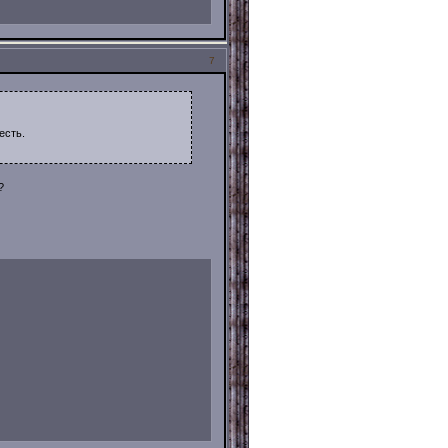
7
есть.
?