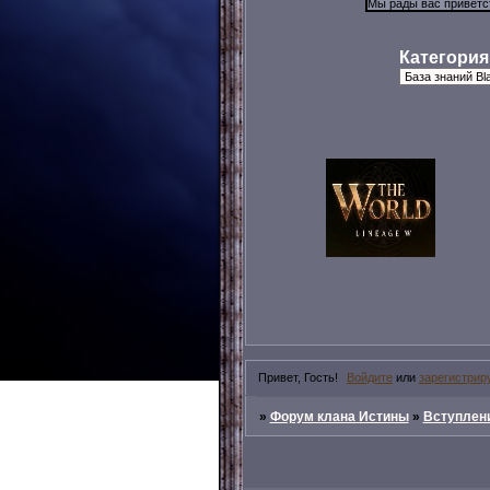
Категория
Привет, Гость!
Войдите
или
зарегистрир
»
Форум клана Истины
»
Вступлени