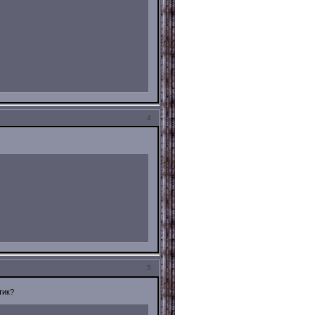
4
5
тик?