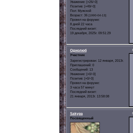
Уважение:
[+26/-0]
Позитив:
[+49/-0]
Пол:
Мужской
Возраст:
36
[1990-04-13]
Провел на форуме:
8 дней 22 часа
Последний визит:
19 декабря, 2025г. 09:51:29
Однолюб
Участник
Зарегистрирован
: 12 января, 2013г.
Приглашений:
0
Сообщений:
13
Уважение:
[+0/-0]
Позитив:
[+0/-0]
Провел на форуме:
3 часа 57 минут
Последний визит:
21 января, 2013г. 13:58:08
Sakypa
Посвященный