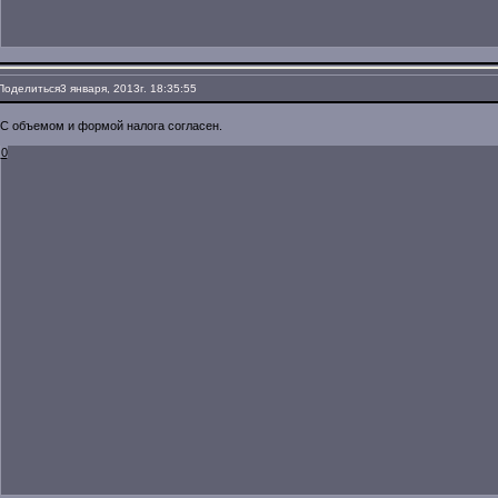
Поделиться
3 января, 2013г. 18:35:55
С объемом и формой налога согласен.
0