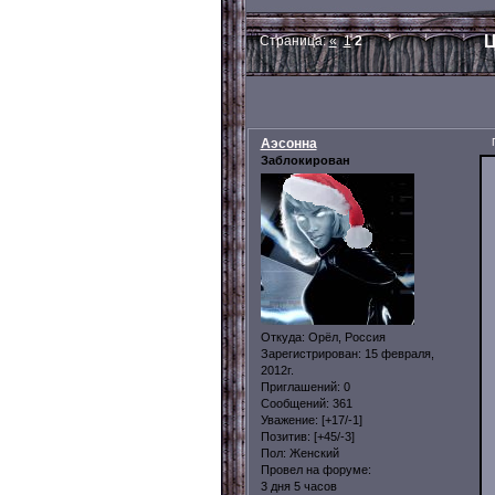
Ц
Страница:
«
1
2
Аэсонна
Заблокирован
Откуда:
Орёл, Россия
Зарегистрирован
: 15 февраля,
2012г.
Приглашений:
0
Сообщений:
361
Уважение:
[+17/-1]
Позитив:
[+45/-3]
Пол:
Женский
Провел на форуме:
3 дня 5 часов