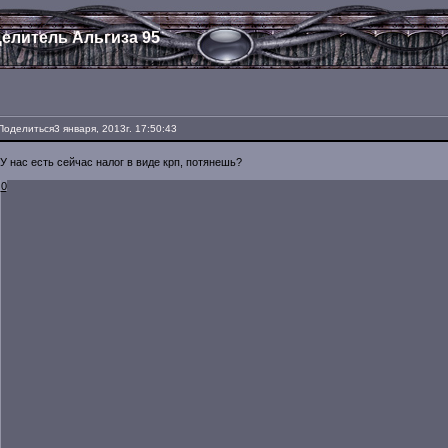
елитель Альгиза 95
Поделиться
3 января, 2013г. 17:50:43
У нас есть сейчас налог в виде крп, потянешь?
0