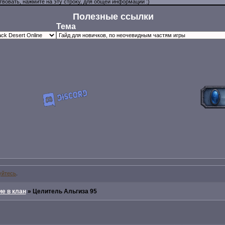
Полезные ссылки
Тема
уйтесь
.
е в клан
»
Целитель Альгиза 95