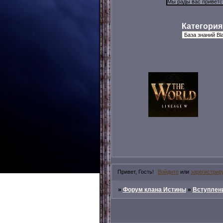
Категория
Привет, Гость!
Войдите
или
зарегистрир
»
Форум клана Истины
»
Вступлени