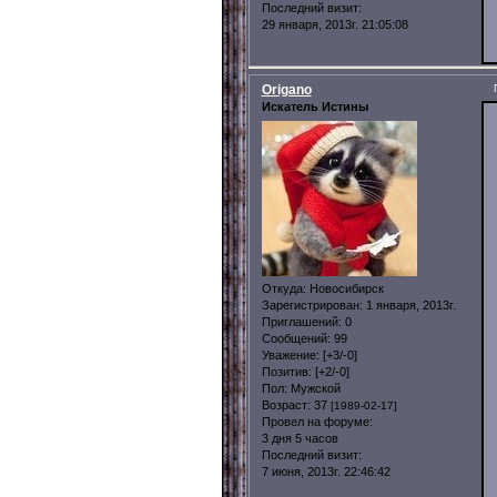
Последний визит:
29 января, 2013г. 21:05:08
Origano
Искатель Истины
Откуда:
Новосибирск
Зарегистрирован
: 1 января, 2013г.
Приглашений:
0
Сообщений:
99
Уважение:
[+3/-0]
Позитив:
[+2/-0]
Пол:
Мужской
Возраст:
37
[1989-02-17]
Провел на форуме:
3 дня 5 часов
Последний визит:
7 июня, 2013г. 22:46:42